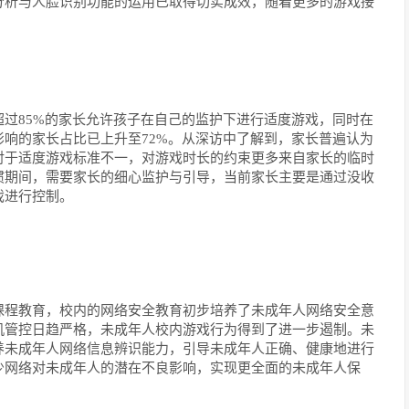
分析与人脸识别功能的运用已取得切实成效，随着更多的游戏接
过85%的家长允许孩子在自己的监护下进行适度游戏，同时在
响的家长占比已上升至72%。从深访中了解到，家长普遍认为
对于适度游戏标准不一，对游戏时长的约束更多来自家长的临时
惯期间，需要家长的细心监护与引导，当前家长主要是通过没收
戏进行控制。
课程教育，校内的网络安全教育初步培养了未成年人网络安全意
机管控日趋严格，未成年人校内游戏行为得到了进一步遏制。未
养未成年人网络信息辨识能力，引导未成年人正确、健康地进行
少网络对未成年人的潜在不良影响，实现更全面的未成年人保