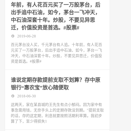
年前，有人花百元买了一万股茅台，后
出手追中石油，如今，茅台一飞冲天，
中石油深套十年。炒股，不要见异思
迁，价值投资是首选。#股票#
2019-06-28
百元茅台没人买，千元茅台有人追。十年前，有人花百
元买了一万股茅台，后出手追中石油，如今，茅台一飞
冲天，中石油深套十年。炒股，不要见异思迁，价值投
资是首选。#股票#
谁说定期存款提前支取不划算？存中原
银行“惠农宝”放心随便取
2018-06-30
这两天，家在某县城的王先生有点小郁闷。因为家中有
事急需用钱，无奈手头上的定期存款没到期。“提前支取
的话，存的这定期，利息就要按照活期利率算。我初步
算了下，至少得损失1