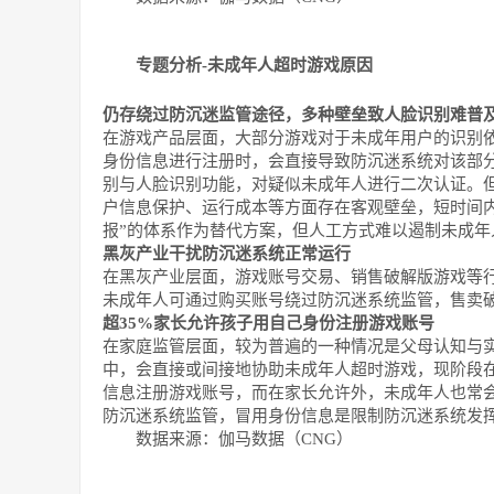
专题分析-未成年人超时游戏原因
仍存绕过防沉迷监管途径，多种壁垒致人脸识别难普
在游戏产品层面，大部分游戏对于未成年用户的识别
身份信息进行注册时，会直接导致防沉迷系统对该部
别与人脸识别功能，对疑似未成年人进行二次认证。
户信息保护、运行成本等方面存在客观壁垒，短时间内
报”的体系作为替代方案，但人工方式难以遏制未成年
黑灰产业干扰防沉迷系统正常运行
在黑灰产业层面，游戏账号交易、销售破解版游戏等
未成年人可通过购买账号绕过防沉迷系统监管，售卖
超35%家长允许孩子用自己身份注册游戏账号
在家庭监管层面，较为普遍的一种情况是父母认知与
中，会直接或间接地协助未成年人超时游戏，现阶段在
信息注册游戏账号，而在家长允许外，未成年人也常
防沉迷系统监管，冒用身份信息是限制防沉迷系统发
数据来源：伽马数据（CNG）