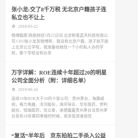
张小龙:交了8千万税 无北京户籍孩子连
私立也不让上
2018-05-22
微博截图 网易财经5月22日讯 北京粉笔蓝天科技有限公
司 CEO张小龙发微博称，我没有北京户籍，孩子就不能
上北京公立学校，我准备给她找一个小的私人办的学
校，那个学校没有办多
万字详解：ROE连续十年超过20的明星
公司全面分析（附：详细名单）
2019-06-24
连续10年ROE大于20的十家公司：贵州茅台，海康威
视，格力电器，洋河股份，海天味业，华东医药，伊利
股份，恒瑞医药，信立泰，承德露露贵州茅台当贵州茅
台发布18年第四季报的时候，很多投资者担忧
“复活”半年后 京东拍拍二手杀入公益