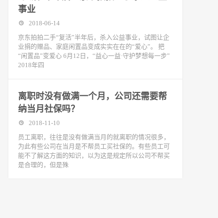
事业
2018-06-14
京东拍拍二手“复活”半年后，杀入公益事业，试图让企
业捐的赠品、家庭闲置品变成实实在在的“爱心”。 把
“闲置品”变爱心 6月12日，“益心一益·守护梦想每一步”
2018年四
离职时没有做满一个月，公司还需要帮
纳当月社保吗？
2018-11-10
​员工离职，往往是没有做满当月的就离职的情况很多，
为此有些公司在当月是不帮员工买社保的。有些员工可
能不了解这方面的知识，以为这是规定所以公司不帮买
是合理的，但是殊