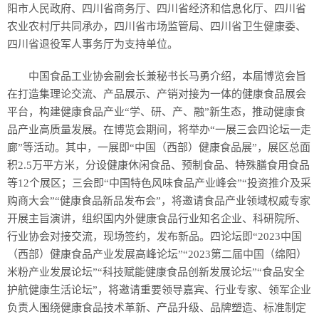
历史
阳市人民政府、四川省商务厅、四川省经济和信息化厅、四川省
农业农村厅共同承办，四川省市场监管局、四川省卫生健康委、
美食
四川省退役军人事务厅为支持单位。
军事
中国食品工业协会副会长兼秘书长马勇介绍，本届博览会旨
在打造集理论交流、产品展示、产销对接为一体的健康食品展会
国际
平台，构建健康食品产业“学、研、产、融”新生态，推动健康食
品产业高质量发展。在博览会期间，将举办“一展三会四论坛一走
情感
廊”等活动。其中，一展即“中国（西部）健康食品展”，展区总面
积2.5万平方米，分设健康休闲食品、预制食品、特殊膳食用食品
故事
美文
等12个展区；三会即“中国特色风味食品产业峰会”“投资推介及采
购商大会”“健康食品新品发布会”，将邀请食品产业领域权威专家
开展主旨演讲，组织国内外健康食品行业知名企业、科研院所、
行业协会对接交流，现场签约，发布新品。四论坛即“2023中国
（西部）健康食品产业发展高峰论坛”“2023第二届中国（绵阳）
米粉产业发展论坛”“科技赋能健康食品创新发展论坛”“食品安全
护航健康生活论坛”，将邀请重要领导嘉宾、行业专家、领军企业
负责人围绕健康食品技术革新、产品升级、品牌塑造、标准制定