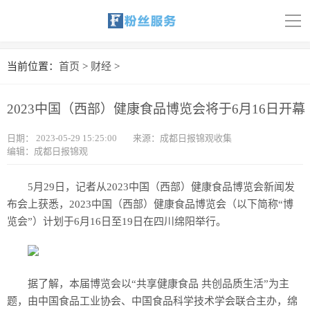
导
航
首页
当前位置：
首页
>
财经
>
科技
2023中国（西部）健康食品博览会将于6月16日开幕
娱乐
日期：
2023-05-29 15:25:00
来源：成都日报锦观收集
编辑：成都日报锦观
汽车
体育
5月29日，记者从2023中国（西部）健康食品博览会新闻发
布会上获悉，2023中国（西部）健康食品博览会（以下简称“博
财经
览会”）计划于6月16日至19日在四川绵阳举行。
旅游
据了解，本届博览会以“共享健康食品 共创品质生活”为主
育儿
题，由中国食品工业协会、中国食品科学技术学会联合主办，绵