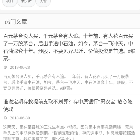
项目
俄罗斯
民警
热门文章
百元茅台没人买，千元茅台有人追。十年前，有人花百元买
了一万股茅台，后出手追中石油，如今，茅台一飞冲天，中
石油深套十年。炒股，不要见异思迁，价值投资是首选。#股
票#
2019-06-28
百元茅台没人买，千元茅台有人追。十年前，有人花百元买了一万股茅
台，后出手追中石油，如今，茅台一飞冲天，中石油深套十年。炒股，不
要见异思迁，价值投资是首选。#股票#
谁说定期存款提前支取不划算？存中原银行“惠农宝”放心随
便取
2018-06-30
这两天，家在某县城的王先生有点小郁闷。因为家中有事急需用钱，无奈
手头上的定期存款没到期。“提前支取的话，存的这定期，利息就要按照活
期利率算。我初步算了下，至少得损失1