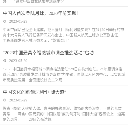
路……”这是中国台北队跆拳道选手李
中国人首次登陆月球，2030年前实现！
2023-05-29
中国空间站已经全面建成，载人登月目标何时能实现？在5月29日举行的神
舟十六号载人飞行任务新闻发布会上，中国载人航天工程办公室副主任、
工程新闻发言人林西强表示，“嫦娥奔月”
“2023中国最具幸福感城市调查推选活动”启动
2023-05-29
“2023中国最具幸福感城市调查推选活动”29日在杭州启动。本年度调查推
选活动以“高质量发展让城市更幸福”为主题，围绕以人民为中心，以实现城
市高质量发展，全面建设社会主义现
中国文化闪耀匈牙利“国际大道”
2023-05-29
憨态可掬的大熊猫人偶、喜庆的舞狮表演、悠扬的古筝演奏、可爱的儿童
舞蹈……满含中国元素的“中国帐篷”成为匈牙利“国际大道”游园会上一道亮
丽的风景。 28日的布达佩