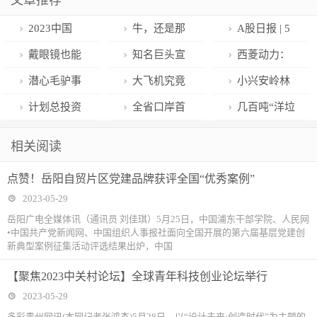
文章推荐
2023中国
牛，还是那
A股日报 | 5
（西部）健康
么“牛”
月29日沪指收
戴眼镜也能
知名巨头宣
西菱动力：
食品博览会将
涨0.28%，两
当航天员？
布关店！很多
承接了包括
潜心毛驴事
大飞机究竟
小兴安岭林
于6月16日开
市成交额达
人去过
C919机头机身
业 助力乡村振
“大”在哪儿？
海撑开“致富
计划总投资
全省口岸首
几百吨“洋垃
幕
9208亿元
航空结构件等
兴
伞”
超1579亿元！
单“铁—江—
圾”？退回去！
相关阅读
在内的各系民
涉及这些领
海”多式联运进
点赞！岳阳自贸片区党建品牌获评全国“优秀案例”
用航空器的生
域，广西14市
口货物在烟台
2023-05-29
产任务
都有
港落地
岳阳广电全媒体讯（通讯员 刘佳琪）5月25日，中国浦东干部学院、人民网
•中国共产党新闻网、中国组织人事报社面向全国开展的第六届基层党建创
新典型案例征集活动评选结果出炉，中国
【聚焦2023中关村论坛】全球青年科技创业论坛举行
2023-05-29
多彩贵州网讯(本网记者张鸿杰)5月28日，以“设计未来·创造时代”为主题的