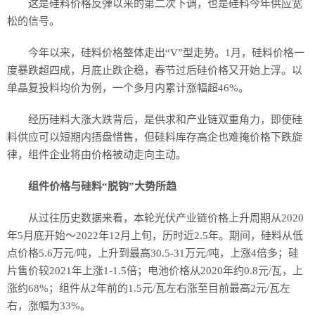
这是硅料价格反弹以来的第二次下调，也是硅料今年供应宽
松的信号。
今年以来，硅料价格整体走出“V”型走势。1月，硅料价格一
度暴跌超四成，月底止跌企稳，春节过后硅价格又开始上浮。以
单晶复投料均价为例，一个多月内累计涨幅超46%。
经历硅料大涨大跌背后，是供求和产业链双重角力，即使硅
料供应可以短期内捂盘惜售，但硅料库存高企也难掩价格下跌旋
律，组件企业将由价格被动走向主动。
组件价格与硅料“脱钩”大势所趋
从过往历史数据来看，本轮光伏产业链价格上升周期从2020
年5月底开始～2022年12月上旬，历时近2.5年。期间，硅料从低
点价格5.6万元/吨，上升到最高30.5-31万元/吨，上涨4倍多；硅
片售价较2021年上涨1-1.5倍；电池价格从2020年约0.8元/瓦，上
涨约68%；组件从2年前的1.5元/瓦左右涨至目前最高2元/瓦左
右，涨幅为33%。