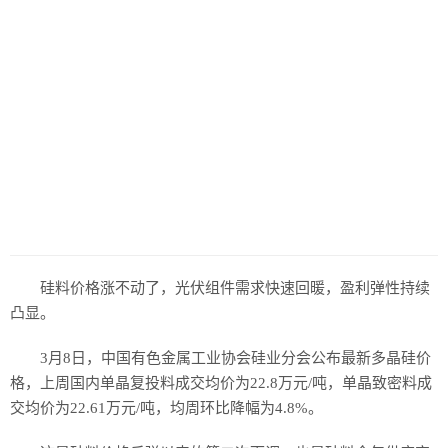
历史
美食
军事
国际
情感
故事
美文
硅料价格涨不动了，光伏组件需求快速回暖，盈利弹性持续
凸显。
3月8日，中国有色金属工业协会硅业分会公布最新多晶硅价
格，上周国内单晶复投料成交均价为22.8万元/吨，单晶致密料成
交均价为22.61万元/吨，均周环比降幅为4.8%。