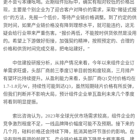
更不会亏本赚吆喝。近期组件招标中，确实有相对较低的价格出
现，主要是个别企业为了迎合客户对降价的需求，采取“赌徒式报
价”的方法，先报一个低价，等待产业链价格调整。到了约定的供
货时间，如果产业链价格没有降到理想水平，就可能违约，这无
疑会给行业带来严重伤害。“报价再低，不能按时供货依然是没用
的。希望上下游做好衔接，加强契约精神，按照预定的、合理的
价格和供货时间完成交易，把电站建好。”
中信建投研报分析，从排产情况来看，今年以来组件企业订
单需求旺盛，头部厂商前三季度订单目前饱和度较高，三月排产
有望环比持续提升。从盈利能力来看，头部厂商Q1交付价格均在
1.7-1.8元/W，持续性可能到达Q3，虽然短期硅片价格有所反弹，
但我们判断并不影响大局，预计组件企业单瓦盈利未来几个季度
将看到明显提振。
索比咨询认为，2023年全球光伏市场需求较高，组件企业的
竞争激烈程度不足，一线品牌降价幅度可能不及预期。接下来的
几个月，硅料价格还会持续下降，抵消其他环节涨价的影响。在
没有刚性瓶颈的前提下，产业链价格平稳下降是大概率事件，建