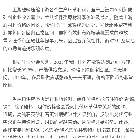
上游硅料压缩下游各个生产环节利润，全产业链70%利润被
硅料企业收入囊中，尤其组件受原材料涨价波及最甚。随着上游
原材料价格的回落，“拥硅为王”或将成为历史，光伏组件留存利
润亦将同步回归正常区间，更将有效刺激终端装机需求的释放，
需求旺季有望较往年提早到来，因此各光伏组件厂商对3月及以后
的市场普遍持乐观态度。
根据硅业分会预测，2023年我国硅料产能将达到240.4万吨，
同比增长99.8%，产能供给充足，价格下跌确定性强。毫无疑
问，2023年，多晶硅供应紧张态势一去不返，价格下降趋势非常
明确。
当硅料供应不再是行业瓶颈时，组件价格可能与硅料价格“脱
钩”。除了硅料，组件价格也会受到其他环节供求关系的影响。
近期，高纯石英砂和石英坩埚短缺并大幅涨价，反映出光伏行业
需求正在持续回暖，坩埚的紧缺带动硅片价格开始强势。此外，
组件重要辅料EVA（乙烯-醋酸乙烯酯共聚物）树脂或 POE（聚烯
烃弹性体）大幅上涨且出现短缺，这种影响甚至可能超过硅料，