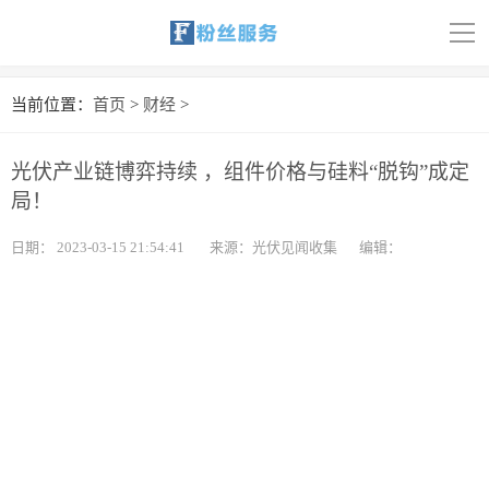
导
航
首页
当前位置：
首页
>
财经
>
科技
光伏产业链博弈持续 ，组件价格与硅料“脱钩”成定
娱乐
局！
汽车
日期：
2023-03-15 21:54:41
来源：光伏见闻收集
编辑：
体育
财经
旅游
育儿