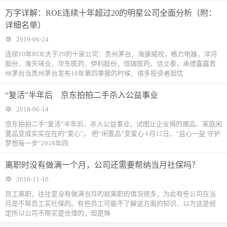
万字详解：ROE连续十年超过20的明星公司全面分析（附：
详细名单）
2019-06-24
连续10年ROE大于20的十家公司：贵州茅台，海康威视，格力电器，洋河
股份，海天味业，华东医药，伊利股份，恒瑞医药，信立泰，承德露露贵
州茅台当贵州茅台发布18年第四季报的时候，很多投资者担忧
“复活”半年后 京东拍拍二手杀入公益事业
2018-06-14
京东拍拍二手“复活”半年后，杀入公益事业，试图让企业捐的赠品、家庭闲
置品变成实实在在的“爱心”。 把“闲置品”变爱心 6月12日，“益心一益·守护
梦想每一步”2018年四
离职时没有做满一个月，公司还需要帮纳当月社保吗？
2018-11-10
​员工离职，往往是没有做满当月的就离职的情况很多，为此有些公司在当
月是不帮员工买社保的。有些员工可能不了解这方面的知识，以为这是规
定所以公司不帮买是合理的，但是殊