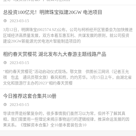
总投资100亿元！明牌珠宝拟建20GW 电池项目
2023-03-15
3月12日，明牌珠宝(002574.SZ)公布，公司与柯桥经开区管委会为加快推进
区域经济高质量发展，双方本着互惠互利、共谋发展的原则，就公司投资
建设20GW新能源光伏电池片智能制造项目的
相约春天赏樱花 湖北发布九大春游主题线路产品
2023-03-15
“相约春天赏樱花”活动启动仪式现场。鄂文旅 供图长江网讯（记者王允
祺 包孟 通讯员鄂文旅）春风和煦，灼灼芳华。3月15日上午，由湖北省
文化和旅游厅主办的2023“相约春天赏樱
今日推荐这套合集共10册
2023-03-15
导读世界是纷繁复杂的，很多事情我们虽然习以为常，但并不了解其真
相，我们需要用一些理论来揭示事物运行的逻辑规律，推演命运发展的因
果关系。《理解资本合集》全10册本套装包含10