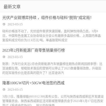
最新文章
光伏产业链博弈持续 ，组件价格与硅料“脱钩”成定局！
2023-03-15
硅料价格涨不动了，光伏组件需求快速回暖，盈利弹性持续凸显。3月8
日，中国有色金属工业协会硅业分会公布最新多晶硅价格，上周国内单晶
复投料成交均价为22.8万元/吨，单晶致密料成交
2023年2月新能源厂商零售销量排行榜
2023-03-15
制表：汽车行业关注2月合资新能源汽车销量榜往期热点新闻回顾李想：比
亚迪都在用，增程技术落后的营销可以停止了2023款秦重磅改款，升级后
的冠军版性价比是否真的提升了？比亚迪诉汽
隆基100GW切片+50GW电池签约西咸
2023-03-15
3月13日，隆基绿能(601012.SH)发布公告，公司与陕西省西咸新区开发建设
管理委员会、陕西省西咸新区泾河新城管理委员会于2023年1月17日在西安
签订《投资合作协议》，就公司在陕西