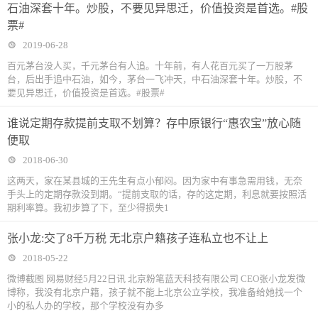
石油深套十年。炒股，不要见异思迁，价值投资是首选。#股
票#
2019-06-28
百元茅台没人买，千元茅台有人追。十年前，有人花百元买了一万股茅
台，后出手追中石油，如今，茅台一飞冲天，中石油深套十年。炒股，不
要见异思迁，价值投资是首选。#股票#
谁说定期存款提前支取不划算？存中原银行“惠农宝”放心随
便取
2018-06-30
这两天，家在某县城的王先生有点小郁闷。因为家中有事急需用钱，无奈
手头上的定期存款没到期。“提前支取的话，存的这定期，利息就要按照活
期利率算。我初步算了下，至少得损失1
张小龙:交了8千万税 无北京户籍孩子连私立也不让上
2018-05-22
微博截图 网易财经5月22日讯 北京粉笔蓝天科技有限公司 CEO张小龙发微
博称，我没有北京户籍，孩子就不能上北京公立学校，我准备给她找一个
小的私人办的学校，那个学校没有办多