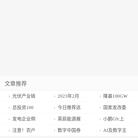
文章推荐
光伏产业链
2023年2月
隆基100GW
博弈持续 ，组
新能源厂商零
切片+50GW电
总投资100
今日推荐这
国家发改委
件价格与硅料
售销量排行榜
池签约西咸
亿元！明牌珠
套合集共10册
17次发声：大
发电企业倒
英辰能源展
小鹏G9:上
“脱钩”成定
宝拟建20GW
力推进风电光
给电网钱？山
台攻略已备
市48小时变相
注意！农户
数字中国券
AI及数字主