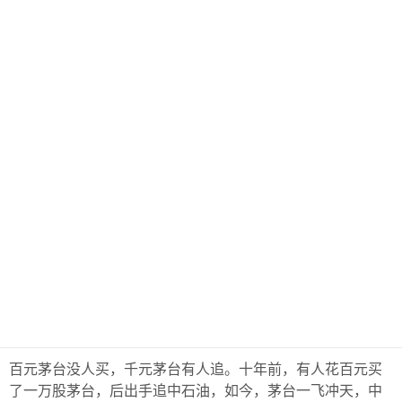
百元茅台没人买，千元茅台有人追。十年前，有人花百元买
了一万股茅台，后出手追中石油，如今，茅台一飞冲天，中