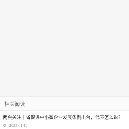
单量大涨138%
“丰沃土壤”
数据安全、养
鸡等板块涨幅
居前
相关阅读
两会关注｜省促进中小微企业发展条例出台，代表怎么说？
2023-01-16