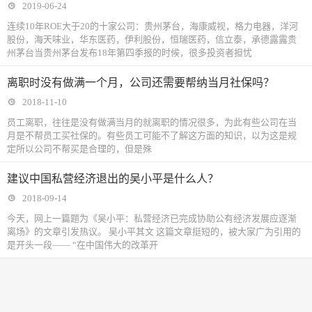
2019-06-24
连续10年ROE大于20的十家公司：贵州茅台，海康威视，格力电器，洋河
股份，海天味业，华东医药，伊利股份，恒瑞医药，信立泰，承德露露贵
州茅台当贵州茅台发布18年第四季报的时候，很多投资者担忧
离职时没有做满一个月，公司还需要帮纳当月社保吗？
2018-11-10
​员工离职，往往是没有做满当月的就离职的情况很多，为此有些公司在当
月是不帮员工买社保的。有些员工可能不了解这方面的知识，以为这是规
定所以公司不帮买是合理的，但是殊
建议中国私营经济退出的吴小平是什么人？
2018-09-14
今天，网上一篇题为《吴小平：私营经济已完成协助公有经济发展应逐渐
离场》的文章引发热议。 吴小平其文 这篇文章挺短的，被大家广为引用的
是开头一段—— “在中国伟大的改革开