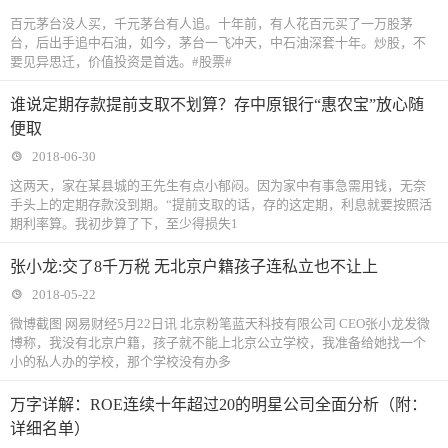
百元茅台没人买，千元茅台有人追。十年前，有人花百元买了一万股茅
台，后出手追中石油，如今，茅台一飞冲天，中石油深套十年。炒股，不
要见异思迁，价值投资是首选。#股票#
谁说定期存款提前支取不划算？存中原银行“惠农宝”放心随
便取
2018-06-30
这两天，家在某县城的王先生有点小郁闷。因为家中有事急需用钱，无奈
手头上的定期存款没到期。“提前支取的话，存的这定期，利息就要按照活
期利率算。我初步算了下，至少得损失1
张小龙:交了8千万税 无北京户籍孩子连私立也不让上
2018-05-22
微博截图 网易财经5月22日讯 北京粉笔蓝天科技有限公司 CEO张小龙发微
博称，我没有北京户籍，孩子就不能上北京公立学校，我准备给她找一个
小的私人办的学校，那个学校没有办多
万字详解：ROE连续十年超过20的明星公司全面分析（附：
详细名单）