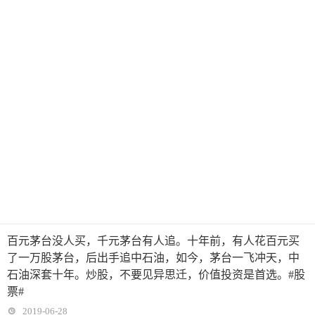
百元茅台没人买，千元茅台有人追。十年前，有人花百元买
了一万股茅台，后出手追中石油，如今，茅台一飞冲天，中
石油深套十年。炒股，不要见异思迁，价值投资是首选。#股
票#
2019-06-28