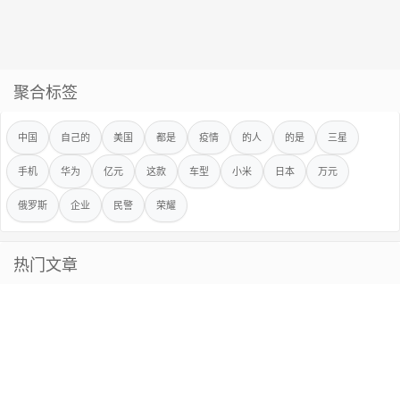
聚合标签
中国
自己的
美国
都是
疫情
的人
的是
三星
手机
华为
亿元
这款
车型
小米
日本
万元
俄罗斯
企业
民警
荣耀
热门文章