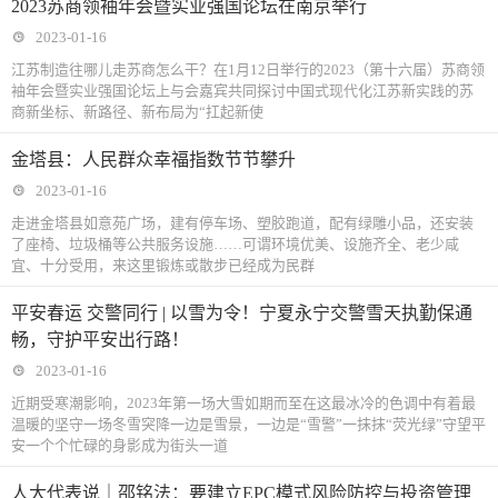
2023苏商领袖年会暨实业强国论坛在南京举行
2023-01-16
江苏制造往哪儿走苏商怎么干？在1月12日举行的2023（第十六届）苏商领
袖年会暨实业强国论坛上与会嘉宾共同探讨中国式现代化江苏新实践的苏
商新坐标、新路径、新布局为“扛起新使
金塔县：人民群众幸福指数节节攀升
2023-01-16
走进金塔县如意苑广场，建有停车场、塑胶跑道，配有绿雕小品，还安装
了座椅、垃圾桶等公共服务设施……可谓环境优美、设施齐全、老少咸
宜、十分受用，来这里锻炼或散步已经成为民群
平安春运 交警同行 | 以雪为令！宁夏永宁交警雪天执勤保通
畅，守护平安出行路！
2023-01-16
近期受寒潮影响，2023年第一场大雪如期而至在这最冰冷的色调中有着最
温暖的坚守一场冬雪突降一边是雪景，一边是“雪警”一抹抹“荧光绿”守望平
安一个个忙碌的身影成为街头一道
人大代表说｜邵铭法：要建立EPC模式风险防控与投资管理