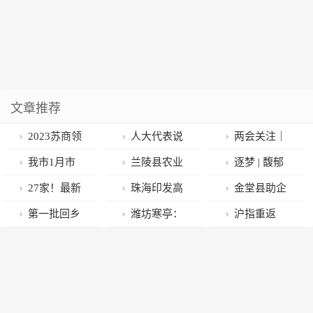
文章推荐
2023苏商领
人大代表说
两会关注｜
袖年会暨实业
｜邵铭法：要
省促进中小微
我市1月市
兰陵县农业
逐梦 | 馥郁
强国论坛在南
建立EPC模式
企业发展条例
级储备猪肉 今
农村局趟出新
的麦香
27家！最新
珠海印发高
金堂县助企
京举行
风险防控与投
出台，代表怎
起投放
路子 全面提升
公示！
标准农田建设
纾困暖民心
第一批回乡
潍坊寒亭：
沪指重返
资管理体系
么说？
农机社会化组
规划
“春雷行动”显
猫狗带火县城
坚持“系统化”
3200点，创业
织服务能力
温情
宠物经济，宠
平台思维 厚植
板指领涨，
物用品外卖订
人才创新创业
CRO、证券、