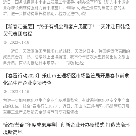
近日，国务院促进中小企业发展工作领导小组办公室印发《助力中小微企
业稳增长调结构强能力若干措施》，帮助中小微企业应对当前面临的困
难，进一步推动稳增长稳预期，着力促进中小微
【新春走基层】“终于有机会和客户见面了！” 天津赴日韩经
贸代表团启程
2023-01-16
近日，天津滨海国际机场T1航站楼，天津赴日本、韩国经贸代表团的
成员集合在一起，陆续登上出境航班，我市今年首次大型经贸出访之旅由
此开启，首站将抵达日本东京。 “我们已经
【春雷行动2023】乐山市五通桥区市场监管局开展春节前危
化品生产企业专项检查
2023-01-16
为进一步加强危化品生产企业产品质量监管，有效遏制危化品安全生产事
故的发生，结合“春雷行动2023”，近日，乐山市五通桥区市场监管局开展
重要工业产品质量安全领域节前专项监督检
“经智营商”年度成果展⑩▏创新企业开办新模式 打造营商环
境新高地