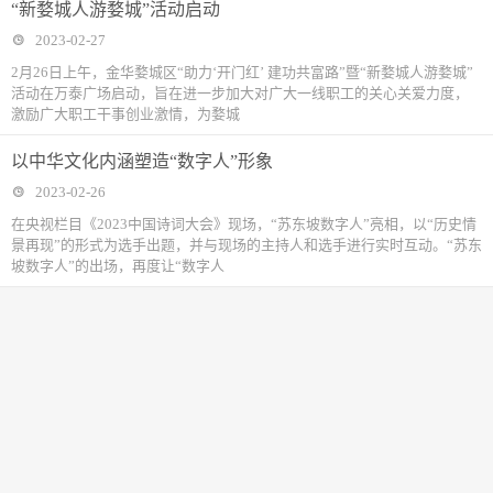
“新婺城人游婺城”活动启动
2023-02-27
2月26日上午，金华婺城区“助力‘开门红’ 建功共富路”暨“新婺城人游婺城”
活动在万泰广场启动，旨在进一步加大对广大一线职工的关心关爱力度，
激励广大职工干事创业激情，为婺城
以中华文化内涵塑造“数字人”形象
2023-02-26
在央视栏目《2023中国诗词大会》现场，“苏东坡数字人”亮相，以“历史情
景再现”的形式为选手出题，并与现场的主持人和选手进行实时互动。“苏东
坡数字人”的出场，再度让“数字人