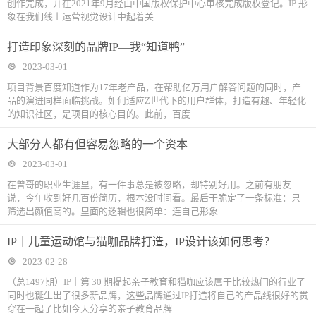
创作完成，并在2021年9月经由中国版权保护中心审核完成版权登记。IP 形
象在我们线上运营视觉设计中起着关
打造印象深刻的品牌IP—我“知道鸭”
2023-03-01
项目背景百度知道作为17年老产品，在帮助亿万用户解答问题的同时，产
品的演进同样面临挑战。如何适应Z世代下的用户群体，打造有趣、年轻化
的知识社区，是项目的核心目的。此前，百度
大部分人都有但容易忽略的一个资本
2023-03-01
在曾哥的职业生涯里，有一件事总是被忽略，却特别好用。之前有朋友
说，今年收到好几百份简历，根本没时间看。最后干脆定了一条标准：只
筛选出颜值高的。里面的逻辑也很简单：连自己形象
IP｜儿童运动馆与猫咖品牌打造，IP设计该如何思考？
2023-02-28
（总1497期）IP｜第 30 期提起亲子教育和猫咖应该属于比较热门的行业了
同时也诞生出了很多新品牌，这些品牌通过IP打造将自己的产品线很好的贯
穿在一起了比如今天分享的亲子教育品牌