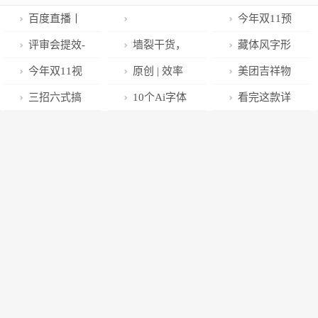
百度直播丨
今年双11预
塑造亲和力的
售页来了！你
评审会提效-
墙裂干货，
藏体风字形
直播间虚拟助
看别人家都设
给产品经理的
从主体和编排
怎么做
今年双11视
原创 | 效率
美团吉祥物
理形象
计啥样？
一点建议
看版式设计！
觉大赏！太TM
翻倍！超好用
升级！更可爱
三招六式搞
10个Ai字体
看完这款详
卷了~
的AI小技巧~
了？
定国风标志设
效果
情页，我家运
计！
营直呼想下
单！