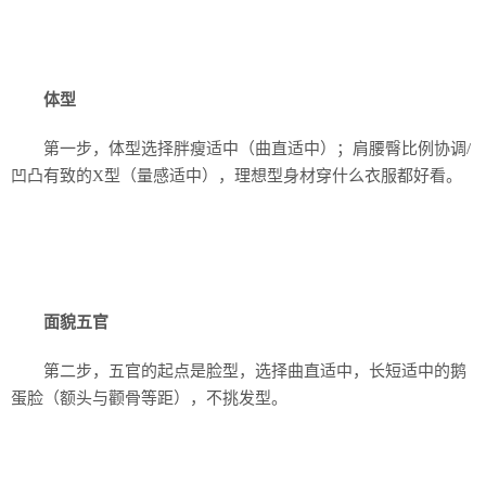
体型
第一步，体型选择胖瘦适中（曲直适中）；肩腰臀比例协调/
凹凸有致的X型（量感适中），理想型身材穿什么衣服都好看。
面貌
五官
第二步，五官的起点是脸型，选择曲直适中，长短适中的鹅
蛋脸（额头与颧骨等距），不挑发型。