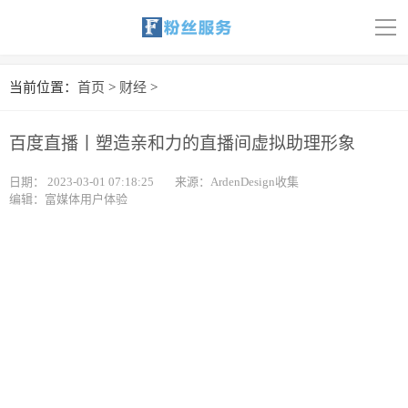
导
航
首页
当前位置：
首页
>
财经
>
科技
百度直播丨塑造亲和力的直播间虚拟助理形象
娱乐
日期：
2023-03-01 07:18:25
来源：ArdenDesign收集
编辑：富媒体用户体验
汽车
体育
财经
旅游
育儿