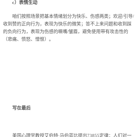
c）表情生动
咱们按照场景把基本情绪划分为快乐、伤感两类；欢迎/引导/
收到赞的正向行为，表现为快乐的微笑；答不上来问题和收到踩
的负向行为，表现为伤感的噘嘴/皱眉，避免使用带有攻击性的
（悲痛、愤怒、憎恨）。
写在最后
美国心理学教授艾伯特·马伯蓝比提出73855定律：人们对一