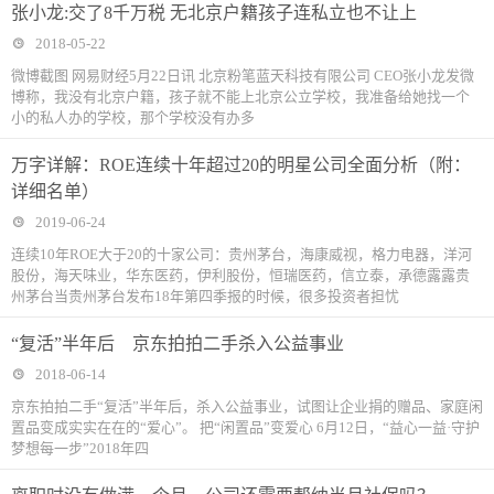
张小龙:交了8千万税 无北京户籍孩子连私立也不让上
2018-05-22
微博截图 网易财经5月22日讯 北京粉笔蓝天科技有限公司 CEO张小龙发微
博称，我没有北京户籍，孩子就不能上北京公立学校，我准备给她找一个
小的私人办的学校，那个学校没有办多
万字详解：ROE连续十年超过20的明星公司全面分析（附：
详细名单）
2019-06-24
连续10年ROE大于20的十家公司：贵州茅台，海康威视，格力电器，洋河
股份，海天味业，华东医药，伊利股份，恒瑞医药，信立泰，承德露露贵
州茅台当贵州茅台发布18年第四季报的时候，很多投资者担忧
“复活”半年后 京东拍拍二手杀入公益事业
2018-06-14
京东拍拍二手“复活”半年后，杀入公益事业，试图让企业捐的赠品、家庭闲
置品变成实实在在的“爱心”。 把“闲置品”变爱心 6月12日，“益心一益·守护
梦想每一步”2018年四