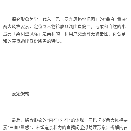
探究形象美学，代入「巴卡罗九风格坐标图」的“曲直+量感”
两大风格要素，定位到人物轮廓圆润曲直偏曲，与柔和自然的小
量感「柔和型风格」是亲和的，和用户交流时无攻击性，符合亲
和的带货助理身份所需的特质。
设定架构
最后，结合形象的“内在+外在”的体现，与巴卡罗两大风格要
素“曲直+量感”，来塑造亲和力的直播间虚拟助理形象；拆解内在