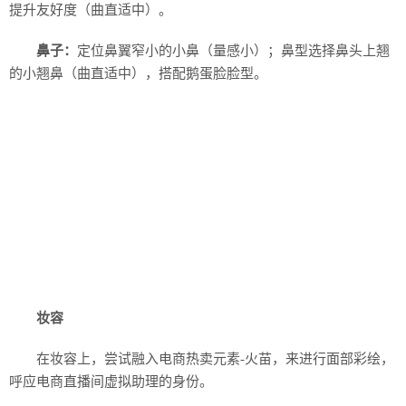
提升友好度（曲直适中）。
鼻子：
定位鼻翼窄小的小鼻（量感小）；鼻型选择鼻头上翘
的小翘鼻（曲直适中），搭配鹅蛋脸脸型。
妆容
在妆容上，尝试融入电商热卖元素-火苗，来进行面部彩绘，
呼应电商直播间虚拟助理的身份。