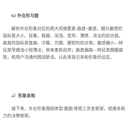
02 外在形与貌
解析外在形象对应的两大风格要素-曲直+量感，细分量感的
指标是大小、轻重、粗细、深浅、宽窄、薄厚、浓淡的综合值，
曲直的指标是直曲、冷暖、方圆、硬软的综合值；量感偏小—特
征是窄细浅小短薄淡，带来柔和自然；曲直偏曲—特征是圆暖曲
软，和用户沟通时圆润舒适，以此来指引亲和形象的设定。
a）形象亲和
接下来，外在形象围绕体型/面貌/穿搭三步走框架，搭建亲和
力的决策框架。