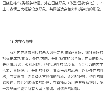
围绕性格/气质/眼神特征，外在围绕形象（体型/面貌/穿搭）、举
止与表情三大框架设定形象，共同塑造亲和力和感染力的形象。
01 内在心与神
解析内在形象对应的两大风格要素-曲直+量感，细分量感的
指标是成熟/青春、外向/内向、开朗/稳重的综合值，曲直的指标
是热情/冷漠、柔和/刚烈、感性/理性的综合值。而亲和力的内在
形象，量感偏小—开朗的性格、青春乐观的心态、以及外向的性
格；曲直偏曲—需具备大方热情的气质、柔和的眼神、感性的情
感表达，拉近和沟通者的距离，在直播间为用户答疑解惑时，第
一次见面也能给所有人留下亲切、可信任的印象。