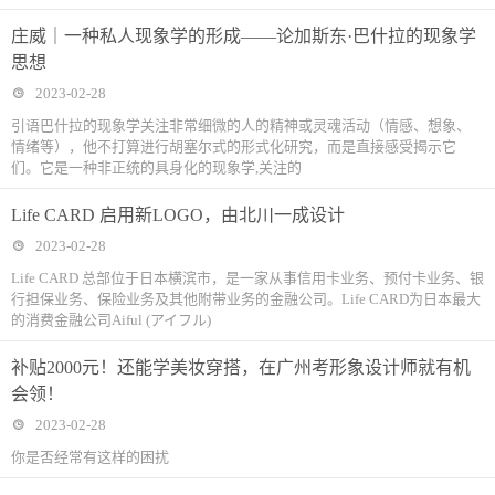
庄威｜一种私人现象学的形成——论加斯东·巴什拉的现象学
思想
2023-02-28
引语巴什拉的现象学关注非常细微的人的精神或灵魂活动（情感、想象、
情绪等），他不打算进行胡塞尔式的形式化研究，而是直接感受揭示它
们。它是一种非正统的具身化的现象学,关注的
Life CARD 启用新LOGO，由北川一成设计
2023-02-28
Life CARD 总部位于日本横滨市，是一家从事信用卡业务、预付卡业务、银
行担保业务、保险业务及其他附带业务的金融公司。Life CARD为日本最大
的消费金融公司Aiful (アイフル)
补贴2000元！还能学美妆穿搭，在广州考形象设计师就有机
会领！
2023-02-28
你是否经常有这样的困扰