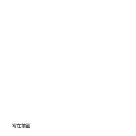
历史
美食
军事
国际
情感
故事
美文
写在前面