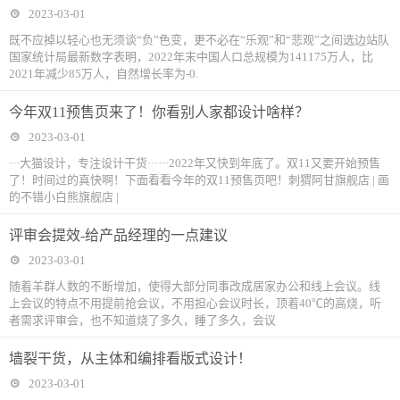
2023-03-01
既不应掉以轻心也无须谈“负”色变，更不必在“乐观”和“悲观”之间选边站队
国家统计局最新数字表明，2022年末中国人口总规模为141175万人，比
2021年减少85万人，自然增长率为-0.
今年双11预售页来了！你看别人家都设计啥样？
2023-03-01
···大猫设计，专注设计干货······2022年又快到年底了。双11又要开始预售
了！时间过的真快啊！下面看看今年的双11预售页吧！刺猬阿甘旗舰店 | 画
的不错小白熊旗舰店 |
评审会提效-给产品经理的一点建议
2023-03-01
随着羊群人数的不断增加，使得大部分同事改成居家办公和线上会议。线
上会议的特点不用提前抢会议，不用担心会议时长，顶着40℃的高烧，听
者需求评审会，也不知道烧了多久，睡了多久，会议
墙裂干货，从主体和编排看版式设计！
2023-03-01