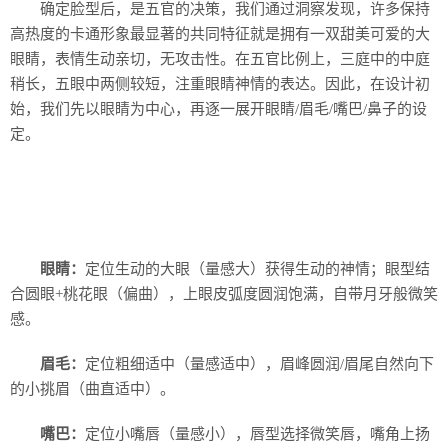
确定脸型后，是五官的决策，我们通过洞察发现，许多保持
高热度的卡通形象最显著的共同特征就是拥有一双甜美可爱的大
眼睛，表情生动亲切，无攻击性。在五官比例上，三庭中的中庭
稍长，五眼中两侧较短，注重眼睛神情的表达。因此，在设计初
始，我们先以眼睛为中心，再逐一展开眼睛/眉毛/嘴巴/鼻子的设
定。
眼睛：
定位生动的大眼（量感大）获得生动的神情；眼型结
合圆眼+桃花眼（偏曲），上眼皮弧度圆润饱满，自带月牙般微笑
感。
眉毛：
定位粗细适中（量感适中），眉峰圆润/眉尾自然向下
的小挑眉（曲直适中）。
嘴巴：
定位小嘴唇（量感小），唇型选择微笑唇，嘴角上扬