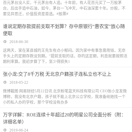
百元茅台没人买，千元茅台有人追。十年前，有人花百元买了一万股茅
台，后出手追中石油，如今，茅台一飞冲天，中石油深套十年。炒股，不
要见异思迁，价值投资是首选。#股票#
谁说定期存款提前支取不划算？存中原银行“惠农宝”放心随
便取
2018-06-30
这两天，家在某县城的王先生有点小郁闷。因为家中有事急需用钱，无奈
手头上的定期存款没到期。“提前支取的话，存的这定期，利息就要按照活
期利率算。我初步算了下，至少得损失1
张小龙:交了8千万税 无北京户籍孩子连私立也不让上
2018-05-22
微博截图 网易财经5月22日讯 北京粉笔蓝天科技有限公司 CEO张小龙发微
博称，我没有北京户籍，孩子就不能上北京公立学校，我准备给她找一个
小的私人办的学校，那个学校没有办多
万字详解：ROE连续十年超过20的明星公司全面分析（附：
详细名单）
2019-06-24