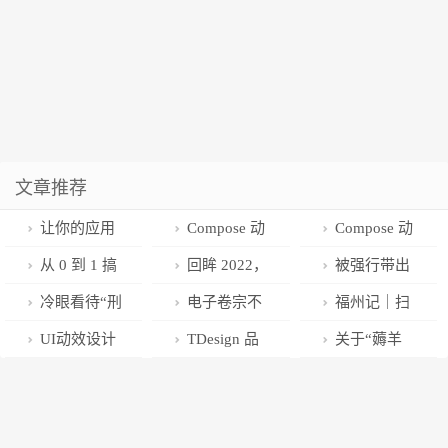
文章推荐
让你的应用
Compose 动
Compose 动
完美适配平板
画艺术探索之
画艺术探索之
从 0 到 1 搞
回眸 2022，
被强行带出
瞅下 Compose
灵动岛
一个 Compose
展望 2023
法庭的辩护律
冷眼看待“刑
电子卷宗不
福州记｜扫
的动画
Desktop 版本
师如何寻求救
事辩护的黄金
是检察院的私
黑除恶第一年
UI动效设计
TDesign 品
关于“薅羊
的玩天气之打
济？｜刑辩的
救援期”
产，应当向办
的涉黑大案
指南！三个要
牌价值观
毛”那些事儿
包
细节
案律师全程开
素打造流畅的
——百度果园
示
动效体验
长线活动设计