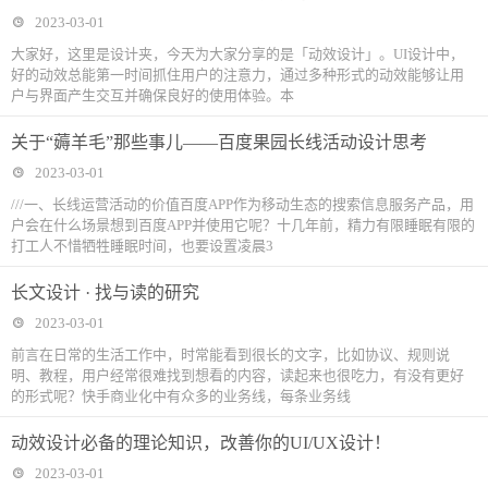
2023-03-01
大家好，这里是设计夹，今天为大家分享的是「动效设计」。UI设计中，
好的动效总能第一时间抓住用户的注意力，通过多种形式的动效能够让用
户与界面产生交互并确保良好的使用体验。本
关于“薅羊毛”那些事儿——百度果园长线活动设计思考
2023-03-01
///一、长线运营活动的价值百度APP作为移动生态的搜索信息服务产品，用
户会在什么场景想到百度APP并使用它呢？十几年前，精力有限睡眠有限的
打工人不惜牺牲睡眠时间，也要设置凌晨3
长文设计 · 找与读的研究
2023-03-01
前言在日常的生活工作中，时常能看到很长的文字，比如协议、规则说
明、教程，用户经常很难找到想看的内容，读起来也很吃力，有没有更好
的形式呢？快手商业化中有众多的业务线，每条业务线
动效设计必备的理论知识，改善你的UI/UX设计！
2023-03-01