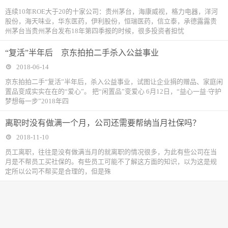
连续10年ROE大于20的十家公司：贵州茅台，海康威视，格力电器，洋河
股份，海天味业，华东医药，伊利股份，恒瑞医药，信立泰，承德露露贵
州茅台当贵州茅台发布18年第四季报的时候，很多投资者担忧
“复活”半年后 京东拍拍二手杀入公益事业
2018-06-14
京东拍拍二手“复活”半年后，杀入公益事业，试图让企业捐的赠品、家庭闲
置品变成实实在在的“爱心”。 把“闲置品”变爱心 6月12日，“益心一益·守护
梦想每一步”2018年四
离职时没有做满一个月，公司还需要帮纳当月社保吗？
2018-11-10
​员工离职，往往是没有做满当月的就离职的情况很多，为此有些公司在当
月是不帮员工买社保的。有些员工可能不了解这方面的知识，以为这是规
定所以公司不帮买是合理的，但是殊