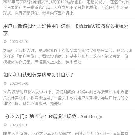
2022年的 第22篇 原创文章我的第102篇原创你一定也发现了，在这个时代
下只要处在同一赛道的产品，大多数免不了日趋同质化，不论是功能还是
形式、内容还是算法。就拿内容型产品来
用户画像该如何正确使用？送你一份fabrie实操教程&模板分
享
2023-03-01
之前给团队招人时，发现80%以上的作品集在介绍完业务背景后，都会出现
这样的「用户画像」。看似没毛病，但基本能预判，这很可能又会是一份
模板化的作品集。严格意义上来说，这个模块
如何利用认知偏差达成设计目标？
2023-03-01
李扬 逐渐加菲化本文5421字，阅读时间约14分钟~前言在近两年的电商相
关设计实践中，积累和运用了一些关于改变用户认知和引导用户行为的心
理学手段，例如心理账户、损失厌
《UX入门》第五讲：B端设计规范 - Ant Design
2023-03-01
陈波 大胆假设，小心求证本文约3000字，阅读时间约10分钟~中国每年有