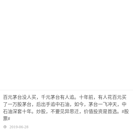
百元茅台没人买，千元茅台有人追。十年前，有人花百元买
了一万股茅台，后出手追中石油，如今，茅台一飞冲天，中
石油深套十年。炒股，不要见异思迁，价值投资是首选。#股
票#
2019-06-28