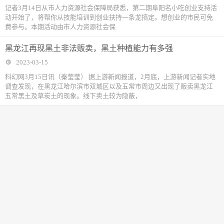
记者3月14日从市人力资源社会保障局获悉，第二期阜阳名小吃创业支持活
动开始了，将帮你从技能培训到创业扶持一条龙搞定。想创业的市民可免
费参与。本期活动由市人力资源社会保
黑龙江再现黑土非法贩卖，黑土种植能力有多强
2023-03-15
科幻网3月15日讯（秦莹莹） 据上游新闻报道，2月底，上游新闻记者实地
调查发现，在黑龙江哈尔滨市双城区以及五常市周边又出现了贩卖黑龙江
五常黑土及草炭土的现象。线下卖土较为隐蔽，