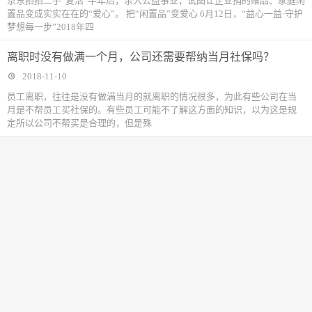
京东拍拍二手“复活”半年后，杀入公益事业，试图让企业捐的赠品、家庭闲
置品变成实实在在的“爱心”。 把“闲置品”变爱心 6月12日，“益心一益·守护
梦想每一步”2018年四
离职时没有做满一个月，公司还需要帮纳当月社保吗？
2018-11-10
​员工离职，往往是没有做满当月的就离职的情况很多，为此有些公司在当
月是不帮员工买社保的。有些员工可能不了解这方面的知识，以为这是规
定所以公司不帮买是合理的，但是殊