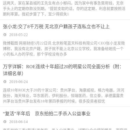
这两天，家在某县城的王先生有点小郁闷。因为家中有事急需用钱，无奈
手头上的定期存款没到期。“提前支取的话，存的这定期，利息就要按照活
期利率算。我初步算了下，至少得损失1
张小龙:交了8千万税 无北京户籍孩子连私立也不让上
2018-05-22
微博截图 网易财经5月22日讯 北京粉笔蓝天科技有限公司 CEO张小龙发微
博称，我没有北京户籍，孩子就不能上北京公立学校，我准备给她找一个
小的私人办的学校，那个学校没有办多
万字详解：ROE连续十年超过20的明星公司全面分析（附：
详细名单）
2019-06-24
连续10年ROE大于20的十家公司：贵州茅台，海康威视，格力电器，洋河
股份，海天味业，华东医药，伊利股份，恒瑞医药，信立泰，承德露露贵
州茅台当贵州茅台发布18年第四季报的时候，很多投资者担忧
“复活”半年后 京东拍拍二手杀入公益事业
2018-06-14