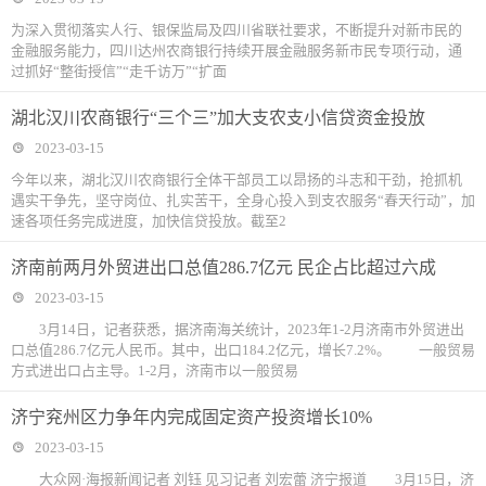
为深入贯彻落实人行、银保监局及四川省联社要求，不断提升对新市民的
金融服务能力，四川达州农商银行持续开展金融服务新市民专项行动，通
过抓好“整街授信”“走千访万”“扩面
湖北汉川农商银行“三个三”加大支农支小信贷资金投放
2023-03-15
今年以来，湖北汉川农商银行全体干部员工以昂扬的斗志和干劲，抢抓机
遇实干争先，坚守岗位、扎实苦干，全身心投入到支农服务“春天行动”，加
速各项任务完成进度，加快信贷投放。截至2
济南前两月外贸进出口总值286.7亿元 民企占比超过六成
2023-03-15
3月14日，记者获悉，据济南海关统计，2023年1-2月济南市外贸进出
口总值286.7亿元人民币。其中，出口184.2亿元，增长7.2%。 一般贸易
方式进出口占主导。1-2月，济南市以一般贸易
济宁兖州区力争年内完成固定资产投资增长10%
2023-03-15
大众网·海报新闻记者 刘钰 见习记者 刘宏蕾 济宁报道 3月15日，济