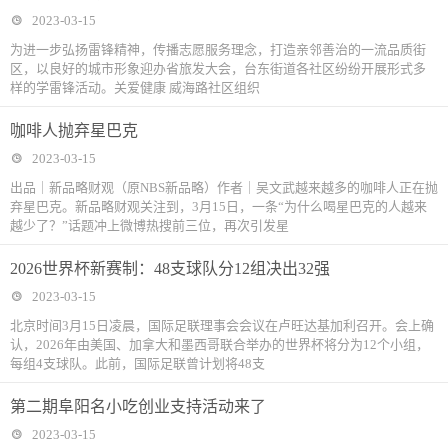
2023-03-15
为进一步弘扬雷锋精神，传播志愿服务理念，打造亲邻善治的一流品质街
区，以良好的城市形象迎办省旅发大会，台东街道各社区纷纷开展形式多
样的学雷锋活动。关爱健康 威海路社区组织
咖啡人抛弃星巴克
2023-03-15
出品｜新品略财观（原NBS新品略）作者｜吴文武越来越多的咖啡人正在抛
弃星巴克。新品略财观关注到，3月15日，一条“为什么喝星巴克的人越来
越少了？”话题冲上微博热搜前三位，再次引发星
2026世界杯新赛制：48支球队分12组决出32强
2023-03-15
北京时间3月15日凌晨，国际足联理事会会议在卢旺达基加利召开。会上确
认，2026年由美国、加拿大和墨西哥联合举办的世界杯将分为12个小组，
每组4支球队。此前，国际足联曾计划将48支
第二期阜阳名小吃创业支持活动来了
2023-03-15