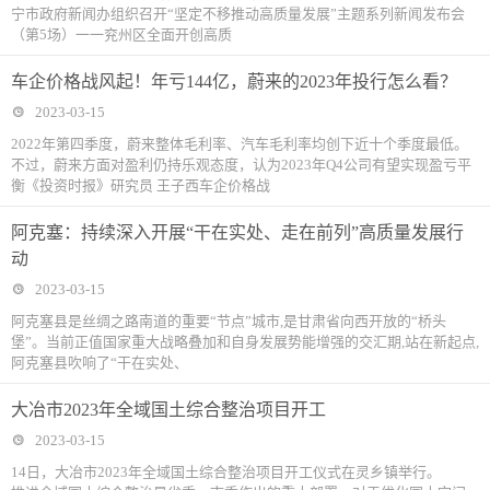
宁市政府新闻办组织召开“坚定不移推动高质量发展”主题系列新闻发布会
（第5场）一一兖州区全面开创高质
车企价格战风起！年亏144亿，蔚来的2023年投行怎么看？
2023-03-15
2022年第四季度，蔚来整体毛利率、汽车毛利率均创下近十个季度最低。
不过，蔚来方面对盈利仍持乐观态度，认为2023年Q4公司有望实现盈亏平
衡《投资时报》研究员 王子西车企价格战
阿克塞：持续深入开展“干在实处、走在前列”高质量发展行
动
2023-03-15
阿克塞县是丝绸之路南道的重要“节点”城市,是甘肃省向西开放的“桥头
堡”。当前正值国家重大战略叠加和自身发展势能增强的交汇期,站在新起点,
阿克塞县吹响了“干在实处、
大冶市2023年全域国土综合整治项目开工
2023-03-15
14日，大冶市2023年全域国土综合整治项目开工仪式在灵乡镇举行。