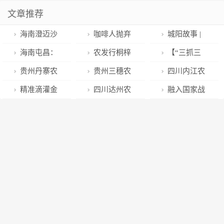
文章推荐
海南澄迈沙
咖啡人抛弃
城阳故事 |
土村入选全国
星巴克
袁延昭——铿
海南屯昌：
农发行桐梓
【“三抓三
乡村特色产业
锵维权，在服
村企结对共建
县支行开展
促”行动进行
贵州丹寨农
贵州三穗农
四川内江农
产值超亿元村
务消费者的路
全面推动乡村
“金融消费者权
时】张家川县
商银行积极组
商银行团委开
商银行持续拓
精准滴灌金
四川达州农
融入国家战
上披荆斩棘
振兴
益日” 宣传
财政局：抓担
织开展金融宣
展“学雷锋”主
宽合作领域 全
融“活水” 共绘
商银行深入开
略为成渝地区
保服务 促贷款
传活动
题团日活动
面助力乡村振
茶旅融合的“诗
展金融服务新
双城经济圈建
增长
兴
与远方”
市民专项行动
设贡献力量