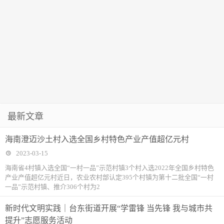
最新文章
海南澄迈沙土村入选全国乡村特色产业产值超亿元村
2023-03-15
海南省4村镇入选全国“一村一品”示范村镇3个村入选2022年全国乡村特色
产业产值超亿元村近日，农业农村部认定395个村镇为第十二批全国“一村
一品”示范村镇、推介306个村为2
新时代文明实践｜台东街道开展“学雷锋 当先锋 我与城市共
提升”志愿服务活动