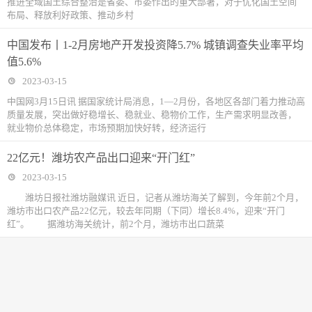
推进全域国土综合整治是省委、市委作出的重大部署，对于优化国土空间
布局、释放利好政策、推动乡村
中国发布丨1-2月房地产开发投资降5.7% 城镇调查失业率平均
值5.6%
2023-03-15
中国网3月15日讯 据国家统计局消息，1—2月份，各地区各部门着力推动高
质量发展，突出做好稳增长、稳就业、稳物价工作，生产需求明显改善，
就业物价总体稳定，市场预期加快好转，经济运行
22亿元！潍坊农产品出口迎来“开门红”
2023-03-15
潍坊日报社潍坊融媒讯 近日，记者从潍坊海关了解到，今年前2个月，
潍坊市出口农产品22亿元，较去年同期（下同）增长8.4%，迎来“开门
红”。 据潍坊海关统计，前2个月，潍坊市出口蔬菜