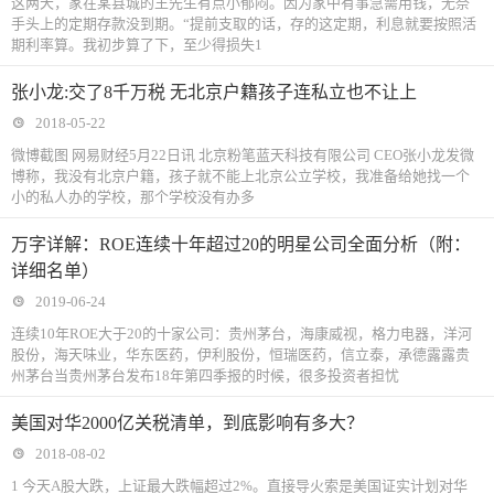
这两天，家在某县城的王先生有点小郁闷。因为家中有事急需用钱，无奈
手头上的定期存款没到期。“提前支取的话，存的这定期，利息就要按照活
期利率算。我初步算了下，至少得损失1
张小龙:交了8千万税 无北京户籍孩子连私立也不让上
2018-05-22
微博截图 网易财经5月22日讯 北京粉笔蓝天科技有限公司 CEO张小龙发微
博称，我没有北京户籍，孩子就不能上北京公立学校，我准备给她找一个
小的私人办的学校，那个学校没有办多
万字详解：ROE连续十年超过20的明星公司全面分析（附：
详细名单）
2019-06-24
连续10年ROE大于20的十家公司：贵州茅台，海康威视，格力电器，洋河
股份，海天味业，华东医药，伊利股份，恒瑞医药，信立泰，承德露露贵
州茅台当贵州茅台发布18年第四季报的时候，很多投资者担忧
美国对华2000亿关税清单，到底影响有多大？
2018-08-02
1 今天A股大跌，上证最大跌幅超过2%。直接导火索是美国证实计划对华