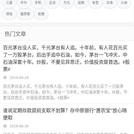
三星
华为
手机
企业
万元
这款
车型
日本
小米
项目
俄罗斯
民警
热门文章
百元茅台没人买，千元茅台有人追。十年前，有人花百元买
了一万股茅台，后出手追中石油，如今，茅台一飞冲天，中
石油深套十年。炒股，不要见异思迁，价值投资是首选。#股
票#
2019-06-28
百元茅台没人买，千元茅台有人追。十年前，有人花百元买了一万股茅
台，后出手追中石油，如今，茅台一飞冲天，中石油深套十年。炒股，不
要见异思迁，价值投资是首选。#股票#
谁说定期存款提前支取不划算？存中原银行“惠农宝”放心随
便取
2018-06-30