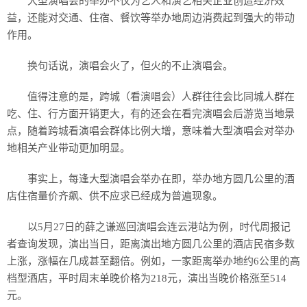
大型演唱会的举办不仅为艺人和演艺相关企业创造经济效
益，还能对交通、住宿、餐饮等举办地周边消费起到强大的带动
作用。
换句话说，演唱会火了，但火的不止演唱会。
值得注意的是，跨城（看演唱会）人群往往会比同城人群在
吃、住、行方面开销更大，有的还会在看完演唱会后游览当地景
点，随着跨城看演唱会群体比例大增，意味着大型演唱会对举办
地相关产业带动更加明显。
事实上，每逢大型演唱会举办在即，举办地方圆几公里的酒
店住宿量价齐飙、供不应求已经成为普遍现象。
以5月27日的薛之谦巡回演唱会连云港站为例，时代周报记
者查询发现，演出当日，距离演出地方圆几公里的酒店民宿多数
上涨，涨幅在几成甚至翻倍。例如，一家距离举办地约6公里的高
档型酒店，平时周末单晚价格为218元，演出当晚价格涨至514
元。