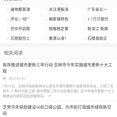
遍地都是演
关注港股消
广东省五一
唱会，哪些城
费ETF,港股科
劳动奖章获得
评论 | “纺”
阚家镇特色
1.7万只祖代
市最爆单：广
技30ETF,港股
者、新星轻合
出龙头产业链
农业助力乡村
种鸡落户烟
巴中开启医
猕猴桃定果
新龙江 新故
州上海场次最
通医药ETF估
金材料公司工
“织”就荆州新
振兴
台！烟台海关
保支付“刷脸”
管理这样做
事｜一位女科
芯原股份上
看清认准！
石楼县助企
密集，深圳排
值修复主线
程研发中心装
辉煌
实施“人等车”
时代
学家的三十八
涨6.9%，科创
巴中公布18家
纾困见实效
相关阅读
期至明年
备主任周四海
查验模式，保
载坚守
芯片ETF华安
开展口腔种植
有序推进城市更新三年行动 吉林市今年实施城市更新十大工
障祖代种鸡顺
上涨1.46%，
服务的医疗机
程
利引进
冲击4连阳
构名单
2023-05-29
5月26日，吉林市政府新闻办公室召开城市更新行动新闻发布会，介绍了吉
林市《“新时代新江城”城市更新三年行动实施方案》及今年城市更新十大工
程建设内容和目前进展情况。《“
芝罘今年规划建设50处口袋公园，为市民打造城市绿色新空
间