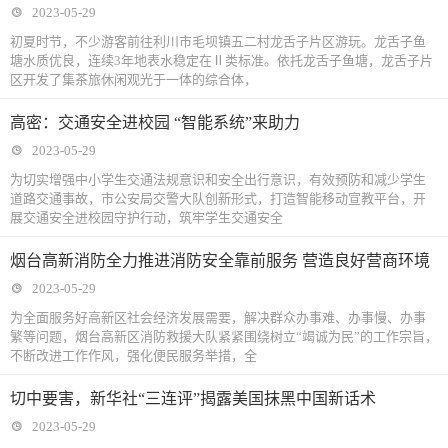
2023-05-29
初夏时节，不少游客前往利川市毛坝镇五二村龙舌子片区游玩。龙舌子鱼
塘水质优良，连续3年地表水稳定在Ⅱ类标准。依托龙舌子鱼塘，龙舌子片
区开发了集茶旅休闲观光于一体的综合体，
高密：交通安全进校园 “智能系统”来助力
2023-05-29
为切实增强中小学生交通法规意识和安全出行意识，有效预防和减少学生
道路交通事故，市公安局交警大队创新形式，打造智能移动宣教平台，开
展交通安全进校园守护行动，筑牢学生交通安全
烟台高新消防全力推进消防安全靠前服务 营造良好营商环境
2023-05-29
为全面服务好高新区社会经济发展需要，解决群众办事难、办事慢、办事
繁等问题，烟台高新区消防救援大队紧紧围绕树立“竭诚为民”的工作宗旨，
不断改进工作作风，强化便民服务举措，全
切中要害，新华社“三连评”揭露美国抹黑中国新话术
2023-05-29