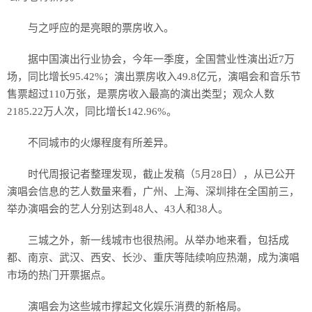
历史
与之呼应的是亮眼的票房收入。
美食
据中国演出行业协会，今年一季度，全国营业性演出近7万
军事
场，同比增长95.42%；演出票房收入49.8亿元，演唱会和音乐节
售票超过110万张，是票房收入最高的演出类型；观众人数
国际
2185.22万人次，同比增长142.96%。
情感
不同城市的火爆程度有所差异。
故事
美文
时代周报记者整理发现，截止发稿（5月28日），从已公开
演唱会信息的艺人数量来看，广州、上海、深圳排在全国前三，
举办演唱会的艺人分别达到48人、43人和38人。
三城之外，新一线城市也很热闹。从举办地来看，包括成
都、南京、武汉、西安、长沙、重庆等陆续响应热潮，成为演唱
市场的热门开票据点。
演唱会为这些城市撑起文化娱乐消费的新格局。