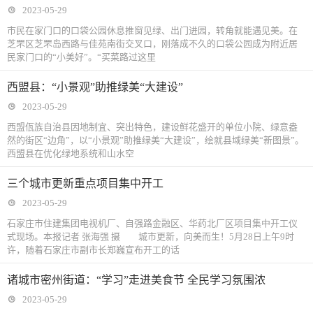
2023-05-29
市民在家门口的口袋公园休息推窗见绿、出门进园，转角就能遇见美。在
芝罘区芝罘岛西路与佳苑南街交叉口，刚落成不久的口袋公园成为附近居
民家门口的“小美好”。“买菜路过这里
西盟县：“小景观”助推绿美“大建设”
2023-05-29
西盟佤族自治县因地制宜、突出特色，建设鲜花盛开的单位小院、绿意盎
然的街区“边角”，以“小景观”助推绿美“大建设”，绘就县域绿美“新图景”。
西盟县在优化绿地系统和山水空
三个城市更新重点项目集中开工
2023-05-29
石家庄市住建集团电视机厂、自强路金融区、华药北厂区项目集中开工仪
式现场。本报记者 张海强 摄 城市更新，向美而生！5月28日上午9时
许，随着石家庄市副市长郑巍宣布开工的话
诸城市密州街道：“学习”走进美食节 全民学习氛围浓
2023-05-29