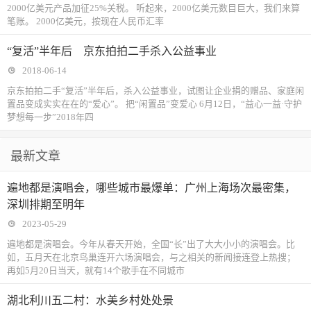
2000亿美元产品加征25%关税。 听起来，2000亿美元数目巨大，我们来算
笔账。 2000亿美元，按现在人民币汇率
“复活”半年后 京东拍拍二手杀入公益事业
2018-06-14
京东拍拍二手“复活”半年后，杀入公益事业，试图让企业捐的赠品、家庭闲
置品变成实实在在的“爱心”。 把“闲置品”变爱心 6月12日，“益心一益·守护
梦想每一步”2018年四
最新文章
遍地都是演唱会，哪些城市最爆单：广州上海场次最密集，
深圳排期至明年
2023-05-29
遍地都是演唱会。今年从春天开始，全国“长”出了大大小小的演唱会。比
如，五月天在北京鸟巢连开六场演唱会，与之相关的新闻接连登上热搜；
再如5月20日当天，就有14个歌手在不同城市
湖北利川五二村：水美乡村处处景