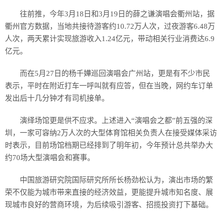
往前推，今年3月18日和3月19日的薛之谦演唱会衢州站，据
衢州官方数据，当地共接待游客约10.72万人次，过夜游客6.48万
人次，两天累计实现旅游收入1.24亿元，带动相关行业消费达6.9
亿元。
而在5月27日的杨千嬅巡回演唱会广州站，更是有不少市民
表示，平时在附近打车一呼叫就有应答，但在当晚，网约车订单
发出后十几分钟才有司机接单。
演绎场馆更是供不应求。上述进入“演唱会之都”前五强的深
圳，一家可容纳2万人次的大型体育馆相关负责人在接受媒体采访
时表示，目前场馆档期已经排到了明年初，今年预计总共举办大
约70场大型演唱会和赛事。
中国旅游研究院国际研究所所长杨劲松认为，演出市场的繁
荣不仅能为城市带来直接的经济效益，更能提升城市知名度、展
现城市良好的营商环境，为后续吸引游客、招揽投资打下基础。