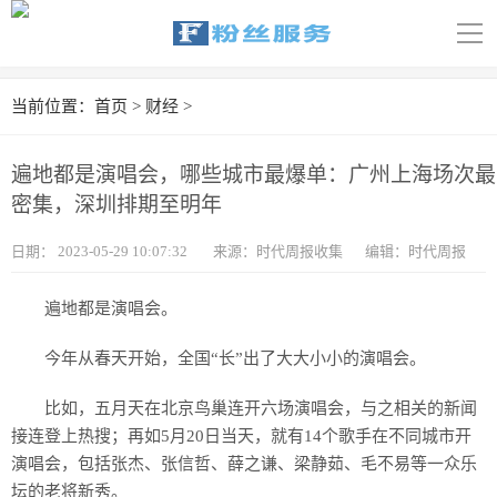
导
航
首页
当前位置：
首页
>
财经
>
科技
遍地都是演唱会，哪些城市最爆单：广州上海场次最
娱乐
密集，深圳排期至明年
汽车
日期：
2023-05-29 10:07:32
来源：时代周报收集
编辑：时代周报
体育
遍地都是演唱会。
财经
今年从春天开始，全国“长”出了大大小小的演唱会。
旅游
比如，五月天在北京鸟巢连开六场演唱会，与之相关的新闻
接连登上热搜；再如5月20日当天，就有14个歌手在不同城市开
育儿
演唱会，包括张杰、张信哲、薛之谦、梁静茹、毛不易等一众乐
坛的老将新秀。