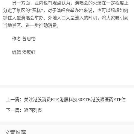
另一方面，业内也有观点认为，演唱会的火爆在一定程度上
分走了景区的“蛋糕”，对于演唱会举办地来说，也可以想想如何
抓住大型演唱会举办、外地人口大量流入的时机，将大家吸引到
当地景区、进一步推动消费。
作者 曾思怡
编辑 潘展虹
上一篇：
关注港股消费ETF,港股科技30ETF,港股通医药ETF估
值修复主线
下一篇：
返回列表
文章推荐