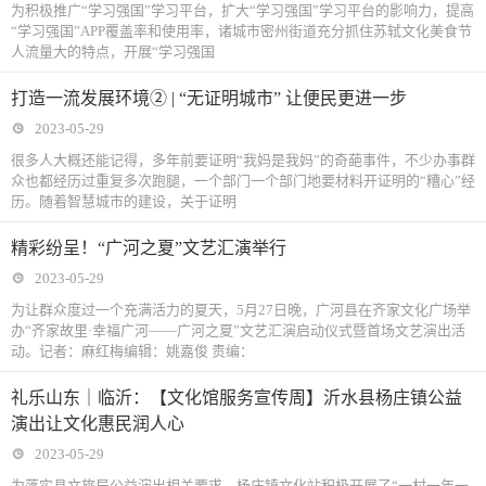
为积极推广“学习强国”学习平台，扩大“学习强国”学习平台的影响力，提高
“学习强国”APP覆盖率和使用率，诸城市密州街道充分抓住苏轼文化美食节
人流量大的特点，开展“学习强国
打造一流发展环境② | “无证明城市” 让便民更进一步
2023-05-29
很多人大概还能记得，多年前要证明“我妈是我妈”的奇葩事件，不少办事群
众也都经历过重复多次跑腿，一个部门一个部门地要材料开证明的“糟心”经
历。随着智慧城市的建设，关于证明
精彩纷呈！“广河之夏”文艺汇演举行
2023-05-29
为让群众度过一个充满活力的夏天，5月27日晚，广河县在齐家文化广场举
办“齐家故里·幸福广河——广河之夏”文艺汇演启动仪式暨首场文艺演出活
动。记者：麻红梅编辑：姚嘉俊 责编：
礼乐山东｜临沂：【文化馆服务宣传周】沂水县杨庄镇公益
演出让文化惠民润人心
2023-05-29
为落实县文旅局公益演出相关要求，杨庄镇文化站积极开展了“一村一年一