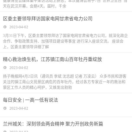
健康博览会媒体集中采访活动上获悉，本次健博会将于7日“世界卫生日”当
天在武汉开幕，会期4天。届时，千余
区委主要领导拜访国家电网甘肃省电力公司
2023-04-02
3月31日下午，区委主要领导拜访了国家电网甘肃省电力公司，就深化政企
合作、争取政策支持、加强项目建设等事宜 进行深入座谈交流。 座谈会
上，区委主要领导详细了解
精心救治焕生机，江苏镇江南山百年牡丹重绽放
2023-04-02
扬子晚报网4月2日讯（通讯员 李斌 沈志超 记者 万凌云） 众多市民和游客
关注的镇江南山文苑景区病危的百年牡丹，经过各方专家近一年的救治和
景区工作人员的精心呵护，又焕发出勃勃
每日安全 | 一高一低有说法
2023-04-02
兰州城关：深刻领会两会精神 聚力开创政务新篇