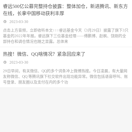
睿远500亿公募完整持仓披露：整体加仓，新进腾讯、新东方
在线，长拿中国移动获利丰厚
2023-03-30
点击上方音频，立即收听本文↑↑↑睿远基金今天（3月29日）披露了旗下3只
基金的2022年年报。睿远旗下三位基金经理——傅鹏博、赵枫、饶刚的全
部持仓和调仓情况也随之显露。总体来
热搜！微信、QQ啥情况？紧急回应来了
2023-03-30
29日早间，有关微信、QQ的多个词条冲上微博热搜。今日凌晨，有大量网
友称微信、QQ 等腾讯旗下社交软件出现功能异常。微信包括语音呼叫、账
号登录、朋友圈以及支付在内的多个功