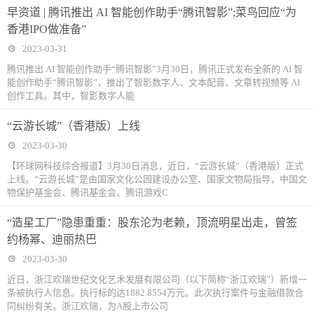
早资道 | 腾讯推出 AI 智能创作助手“腾讯智影”;菜鸟回应“为
香港IPO做准备”
2023-03-31
腾讯推出 AI 智能创作助手“腾讯智影”3月30日，腾讯正式发布全新的 AI 智
能创作助手“腾讯智影”，推出了智影数字人、文本配音、文章转视频等 AI
创作工具。其中，智影数字人能
“云游长城”（香港版）上线
2023-03-30
【环球网科技综合报道】3月30日消息，近日，“云游长城”（香港版）正式
上线。“云游长城”是由国家文化公园建设办公室、国家文物局指导，中国文
物保护基金会、腾讯基金会、腾讯游戏C
“造星工厂”隐患重重：股东沦为老赖，顶流明星出走，曾签
约杨幂、迪丽热巴
2023-03-30
近日，浙江欢瑞世纪文化艺术发展有限公司（以下简称“浙江欢瑞”）新增一
条被执行人信息。执行标的达1882.8554万元。此次执行案件与金融借款合
同纠纷有关。浙江欢瑞，为A股上市公司