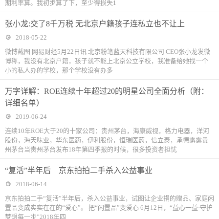
期利率算。我初步算了下，至少得损失1
张小龙:交了8千万税 无北京户籍孩子连私立也不让上
2018-05-22
微博截图 网易财经5月22日讯 北京粉笔蓝天科技有限公司 CEO张小龙发微
博称，我没有北京户籍，孩子就不能上北京公立学校，我准备给她找一个
小的私人办的学校，那个学校没有办多
万字详解：ROE连续十年超过20的明星公司全面分析（附：
详细名单）
2019-06-24
连续10年ROE大于20的十家公司：贵州茅台，海康威视，格力电器，洋河
股份，海天味业，华东医药，伊利股份，恒瑞医药，信立泰，承德露露贵
州茅台当贵州茅台发布18年第四季报的时候，很多投资者担忧
“复活”半年后 京东拍拍二手杀入公益事业
2018-06-14
京东拍拍二手“复活”半年后，杀入公益事业，试图让企业捐的赠品、家庭闲
置品变成实实在在的“爱心”。 把“闲置品”变爱心 6月12日，“益心一益·守护
梦想每一步”2018年四