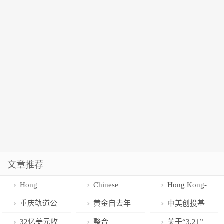
文章推荐
Hong
Chinese
Hong Kong-
Kong’s
Coconut Drink
Shenzhen
重庆轨道公
黄金自去年
中美创投基
‘Daigou’ Trade
Known for
Border: Back
安：已刑拘！
3月以来首次
金也在走向“脱
32亿美元收
整合
关于“3.21”