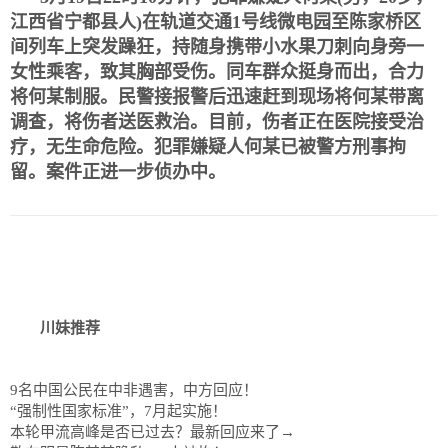
江西省宁都县人)在轨道交通1号线微电园至陈家桥区
间列车上突发躁狂，持随身携带小水果刀刺向身旁一
女性乘客，致其胸部受伤。同车群众挺身而出，合力
将何某制服。民警接报警后迅速赶到现场将何某带离
调查，将伤者送医救治。目前，伤者正在医院接受治
疗，无生命危险。
犯罪嫌疑人何某已被警方刑事拘
留。
案件正进一步侦办中。
川妹推荐
9名中国公民在中非遇害，中方回应！
“强制性国家标准”，7月起实施！
本轮甲流高峰是否已过去？最新回应来了→