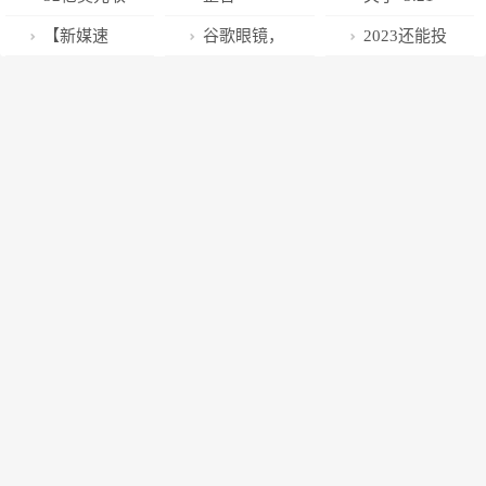
Is Back. This
Sexist Ads
to Business,
突破2000美
钩” | 钛媒体创
购，百年瑞信
ChatGPT，把
东航MU5735
【新媒速
谷歌眼镜，
2023还能投
Time, It Has
Turns Its Gaze
But Not as
元；瑞银以30
投家
历史终结｜钛
AI科技照进现
航空器飞行事
递】2月，统
正式宣告死亡
医疗吗？
Reversed.
to Men
Usual
亿瑞士法郎收
媒体焦点
实
故调查进展情
计人眼中的热
购瑞信 | 科股
况的通报
播剧竟然是这
快报
样的！