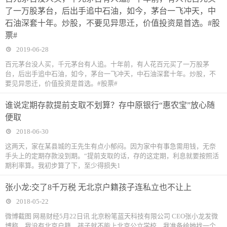
了一万股茅台，后出手追中石油，如今，茅台一飞冲天，中
石油深套十年。炒股，不要见异思迁，价值投资是首选。#股
票#
2019-06-28
百元茅台没人买，千元茅台有人追。十年前，有人花百元买了一万股茅
台，后出手追中石油，如今，茅台一飞冲天，中石油深套十年。炒股，不
要见异思迁，价值投资是首选。#股票#
谁说定期存款提前支取不划算？存中原银行“惠农宝”放心随
便取
2018-06-30
这两天，家在某县城的王先生有点小郁闷。因为家中有事急需用钱，无奈
手头上的定期存款没到期。“提前支取的话，存的这定期，利息就要按照活
期利率算。我初步算了下，至少得损失1
张小龙:交了8千万税 无北京户籍孩子连私立也不让上
2018-05-22
微博截图 网易财经5月22日讯 北京粉笔蓝天科技有限公司 CEO张小龙发微
博称，我没有北京户籍，孩子就不能上北京公立学校，我准备给她找一个