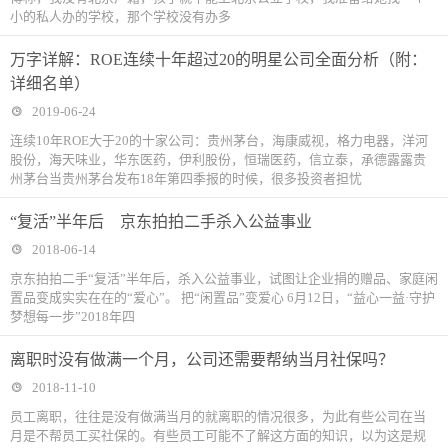
小的私人办的学校，那个学校没有办多
万字详解：ROE连续十年超过20的明星公司全面分析（附：
详细名单）
2019-06-24
连续10年ROE大于20的十家公司：贵州茅台，海康威视，格力电器，洋河
股份，海天味业，华东医药，伊利股份，恒瑞医药，信立泰，承德露露贵
州茅台当贵州茅台发布18年第四季报的时候，很多投资者担忧
“复活”半年后 京东拍拍二手杀入公益事业
2018-06-14
京东拍拍二手“复活”半年后，杀入公益事业，试图让企业捐的赠品、家庭闲
置品变成实实在在的“爱心”。 把“闲置品”变爱心 6月12日，“益心一益·守护
梦想每一步”2018年四
离职时没有做满一个月，公司还需要帮纳当月社保吗？
2018-11-10
​员工离职，往往是没有做满当月的就离职的情况很多，为此有些公司在当
月是不帮员工买社保的。有些员工可能不了解这方面的知识，以为这是规