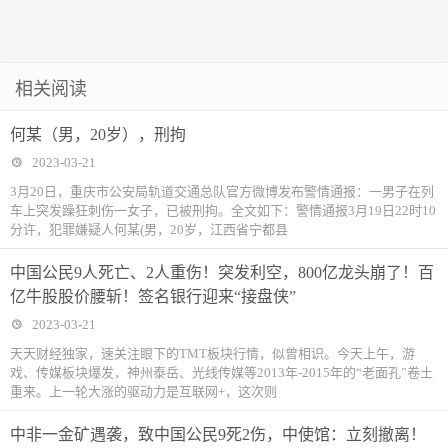
相关阅读
何某（男，20岁），刑拘
2023-03-21
3月20日，重庆市公安局轨道交通总队官方微博发布警情通报：一男子在列
车上突发躁狂刺伤一女子，已被刑拘。全文如下：警情通报3月19日22时10
分许，犯罪嫌疑人何某(男，20岁，江西省宁都县
中国公民9人死亡、2人重伤！突发利空，800亿龙头崩了！百
亿牛股股价腰斩！签名银行迎来“接盘侠”
2023-03-21
天天财经独家，速关注眼下的TMT板块行情，似曾相识。今天上午，游
戏、传媒板块爆发，神州泰岳、光线传媒等2013年-2015年的“老面孔”卷土
重来。上一轮大涨的驱动力是互联网+，这次则
中非一金矿遇袭，致中国公民9死2伤，中使馆：立刻撤离！