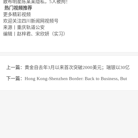
散布明星陈某某隐私，5人被拘！
热门视频推荐
更多精彩视频
欢迎关注四川新闻网视频号
来源丨重庆轨道公安
编辑丨赵梓君、宋欣妍（实习）
上一篇：
黄金自去年3月以来首次突破2000美元；瑞银以30亿
瑞士法郎收购瑞信 | 科股快报
下一篇：
Hong Kong-Shenzhen Border: Back to Business, But
Not as Usual