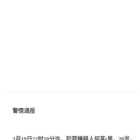
警情通报
3月19日22时10分许，犯罪嫌疑人何某(男，20岁，