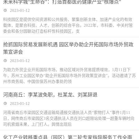
未来科学城“生命谷”：打造首都医药健康产业“核爆点”
2023-01-12
科技园区是提供空间资源和公共服务、聚集创新主体、加速产业化的有效
载体，是聚合科技、人才、创新的综合平台。2022年，市科委、中关村管
委会和各分园联动打造标杆性科技园区，支
抢抓国际贸易发展新机遇 园区举办助企开拓国际市场外贸政
策宣讲会
2023-01-12
为助力外贸企业开拓国际市场，推动区域对外贸易提质增效，1月11日下
午，苏州工业园区举办“助企开拓国际市场外贸政策宣讲会”。活动邀请了苏
州市商务局、中国信保苏州办事处的领
河南商丘：李某波免职，杜某龙、刘某辞退
2023-01-12
河南省商丘市梁园区交通运输局通报交通执法人员“索物打人”事件1月11
日，网传商丘市梁园区3名交通执法人员在刘口超限站处理一超重车辆时向
司机索烟未果，上门打人。舆情出现后
化工产业转移重点县（园区）第二轮专家指导服务工作全面