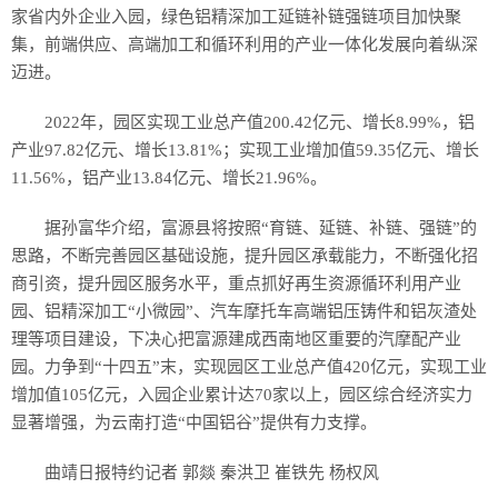
家省内外企业入园，绿色铝精深加工延链补链强链项目加快聚
集，前端供应、高端加工和循环利用的产业一体化发展向着纵深
迈进。
2022年，园区实现工业总产值200.42亿元、增长8.99%，铝
产业97.82亿元、增长13.81%；实现工业增加值59.35亿元、增长
11.56%，铝产业13.84亿元、增长21.96%。
据孙富华介绍，富源县将按照“育链、延链、补链、强链”的
思路，不断完善园区基础设施，提升园区承载能力，不断强化招
商引资，提升园区服务水平，重点抓好再生资源循环利用产业
园、铝精深加工“小微园”、汽车摩托车高端铝压铸件和铝灰渣处
理等项目建设，下决心把富源建成西南地区重要的汽摩配产业
园。力争到“十四五”末，实现园区工业总产值420亿元，实现工业
增加值105亿元，入园企业累计达70家以上，园区综合经济实力
显著增强，为云南打造“中国铝谷”提供有力支撑。
曲靖日报特约记者 郭燚 秦洪卫 崔铁先 杨权风