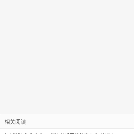
方面着力稳订
大跳水！黄
单稳主体
金、原油“嗨
了”
相关阅读