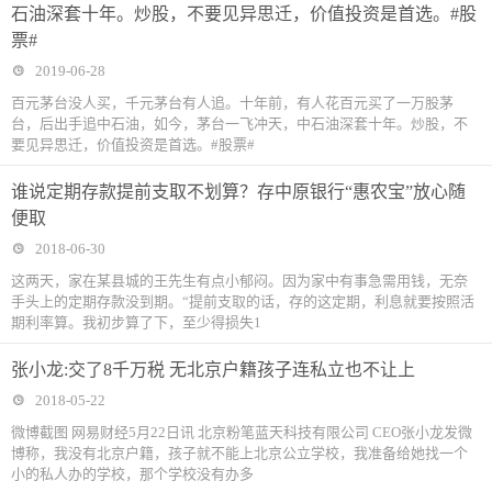
石油深套十年。炒股，不要见异思迁，价值投资是首选。#股
票#
2019-06-28
百元茅台没人买，千元茅台有人追。十年前，有人花百元买了一万股茅
台，后出手追中石油，如今，茅台一飞冲天，中石油深套十年。炒股，不
要见异思迁，价值投资是首选。#股票#
谁说定期存款提前支取不划算？存中原银行“惠农宝”放心随
便取
2018-06-30
这两天，家在某县城的王先生有点小郁闷。因为家中有事急需用钱，无奈
手头上的定期存款没到期。“提前支取的话，存的这定期，利息就要按照活
期利率算。我初步算了下，至少得损失1
张小龙:交了8千万税 无北京户籍孩子连私立也不让上
2018-05-22
微博截图 网易财经5月22日讯 北京粉笔蓝天科技有限公司 CEO张小龙发微
博称，我没有北京户籍，孩子就不能上北京公立学校，我准备给她找一个
小的私人办的学校，那个学校没有办多