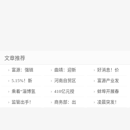
文章推荐
富源：强链
曲靖：迎新
好消息！价
聚群 全力打造
春备年货 大街
格大幅下降！
5.15%！新
河南自贸区
富源产业发
绿色铝精深加
小巷年味浓
华保险卓越优
郑州片区法院
展向好 2022年
乘着“淄博氢
410亿元授
蚌埠开展春
工聚集区
选2022年结算
金融纠纷调解
生产总值预计
车”去送货
信折射的绿色
节前计量综合
监管出手！
商务部：出
凌晨突发！
利率跑赢市场
中心揭牌成立
突破300亿
低碳“沂源逻
执法检查
公开谴责
口大省接单情
重磅数据一
辑”
况有所好转 三
出，美元立马