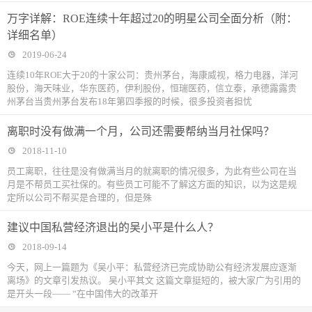
万字详解：ROE连续十年超过20的明星公司全面分析（附：
详细名单）
2019-06-24
连续10年ROE大于20的十家公司：贵州茅台，海康威视，格力电器，洋河
股份，海天味业，华东医药，伊利股份，恒瑞医药，信立泰，承德露露贵
州茅台当贵州茅台发布18年第四季报的时候，很多投资者担忧
离职时没有做满一个月，公司还需要帮纳当月社保吗？
2018-11-10
​员工离职，往往是没有做满当月的就离职的情况很多，为此有些公司在当
月是不帮员工买社保的。有些员工可能不了解这方面的知识，以为这是规
定所以公司不帮买是合理的，但是殊
建议中国私营经济退出的吴小平是什么人？
2018-09-14
今天，网上一篇题为《吴小平：私营经济已完成协助公有经济发展应逐渐
离场》的文章引发热议。 吴小平其文 这篇文章挺短的，被大家广为引用的
是开头一段—— “在中国伟大的改革开