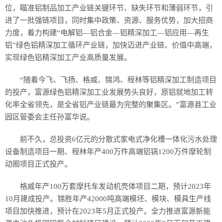
位，瞄准铝制品加工产业链关键环节、缺失环节和薄弱环节，引
进了一批强链项目，同时集中政策、资源、服务优势，加大招商
力度，着力构建“电解铝—铝合金—铝精深加工—铝应用—再生
铝”绿色铝精深加工循环产业链，加快迈进产业链、价值中高端，
实现绿色铝精深加工产业高质量发展。
“随着今飞、飞扬、格威、锦鸿、程林等铝精深加工制造项目
的投产，富源绿色铝精深加工业发展势头良好，原铝就地加工转
化率全省领先，是全省铝产业链最为完整的聚集区。”富源县工业
园区管委会主任孙富华说。
前不久，总投资6亿元的分散式家电式净化槽一体化污水处理
设备制造项目一期、程林年产400万件高端铝锅1200万件摩轮制
动圈项目正式投产。
格威年产100万套摩托车发动机壳体项目二期，预计2023年
10月建成投产。锦胜年产42000吨高端模坯、模块、模具生产线
项目加快推进，预计在2023年5月正式投产。全力推进富源新能