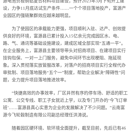
源电池负极铜铝复合材料项目建设，预计2023年3月下旬开工建
设，力争11月底达试生产条件……一个个项目落地投产，富源产
业园区的强链聚群效应越来越明显。
为了使园区的承载能力更强，项目顺利入驻、达产、创效提
供良好的环境，富源县已累计投入15亿余元完成园区水、电、
路、气、通讯等基础设施建设，建成区域全部实现“五通一平”。
在企业服务上，富源县主要领导带头对招商项目、在建项目实行
挂钩包保、一对一上门服务，避免中间环节出现梗阻、拖延现
象。深入贯彻落实放管服改革，对落户的招商项目实行全程代办
审批制、项目落地服务“五个一”制度，帮助企业解决“障碍性”问
题，全力提升项目落地推进效率。
“快捷高效的办事效率，厂区井然有序的停车场、舒适的职工
公寓、公交专线、职工子女就近上学，以及专门开办的‘今飞订单
班’……富源县真心实意为企业的发展解决了不少问题。”云南富
源今飞轮毂制造有限公司副总经理任洪涛说。
随着园区硬环境、软环境全面提升，截至目前，先后已有46