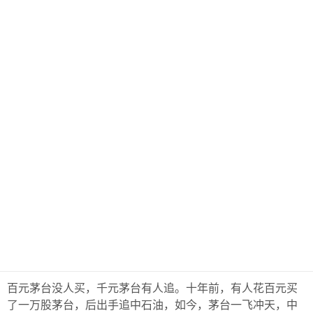
百元茅台没人买，千元茅台有人追。十年前，有人花百元买
了一万股茅台，后出手追中石油，如今，茅台一飞冲天，中