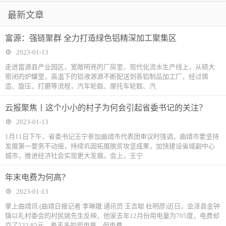
最新文章
富源：强链聚群 全力打造绿色铝精深加工聚集区
2023-01-13
走进富源县产业园区，宽敞明亮的厂房里，现代化流水生产线上，从硕大
密闭的炉罐里，高温下的铝液源源不断配送到各铝制品加工厂，经过铸
造、旋压、打磨等流程，汽车轮毂、摩托车轮毂、汽
云报聚焦丨这个小小的村子为何会引起省委书记的关注？
2023-01-13
1月11日下午，省委书记王宁参加曲靖市代表团审议时强调，曲靖市要坚持
发展第一要务不动摇，持续巩固拓展脱贫攻坚成果，加快建设省域副中心
城市，推进经济社会实现更大发展。会上，王宁
年末电费为何高？
2023-01-13
掌上曲靖讯 (曲靖日报记者 李琳娥 通讯员 王吉聪 杜明彦)近日，会泽县金钟
镇以礼村委会的村民姚先生反映，他家去年12月份用电量为705度，电费却
交了522.85元，差不多的用电量，但电费