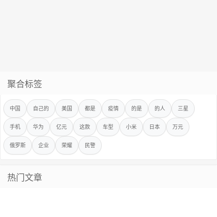
聚合标签
中国
自己的
美国
都是
疫情
的是
的人
三星
手机
华为
亿元
这款
车型
小米
日本
万元
俄罗斯
企业
荣耀
民警
热门文章