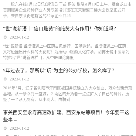
胶东在线1月12日讯(通讯员 于苗 杨波 张晓)1月10日上午，烟台龙口市
首期服务企业特种作业人员专题培训班在东莱街道二楼大会议室正式开
班，来自东莱街道辖区的32家企业共46
“世”说新语｜“信口雌黄”的雌黄大有作用！你知道吗？
2023-01-12
“世”说新语 当成语遇上中医药古风盛行，国潮迭起。当成语遇上中医药，
又将碰撞出什么样的火花呢？为推动中医药文化传承，胡博士说中医系列
特推出“世”说新语栏目，从中医理论角度
5年过去了，那所以“玩”为主的公办学校，怎么样了？
2023-01-12
2016年5月，辽宁省沈阳市浑南区被国务院确立为大众创业、万众创新示范
基地。从一条路到一座城，浑南区的开拓者一点点扩大了自己的舞台，历
经了一个从无到有、从小到大、由弱到
事关西安至永寿高速改扩建、西安东站等项目！今年要干这
些事→
2023-01-12