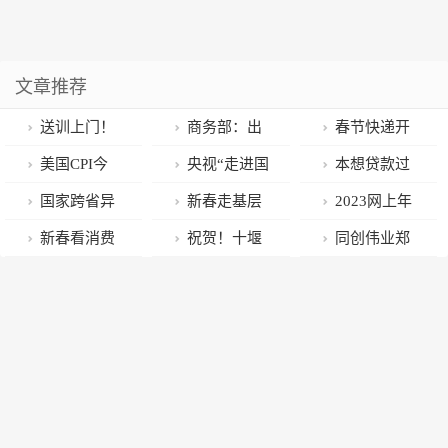
文章推荐
送训上门！
商务部：出
春节快递开
烟台零距离助
口大省接单情
启涨价模式，
美国CPI今
央视“走进国
本想贷款过
力企业夯实安
况有所好转 将
每单最高上调
晚来袭，拐点
家电网”专访辛
个好年，却搭
国家跨省异
新春走基层
2023网上年
全根基
全力推动外贸
5元，你接受
将至？美联储
保安董事长
上了女朋友的
地就医管理子
丨“农资进仓
货节丨山东年
新春看消费
祝贺！十堰
同创伟业郑
稳规模、优结
吗？
还能嘴硬多久
血汗钱……
系统停机公告
库，我们就安
味儿地图特色
｜预制菜“热
茅箭区商用车
伟鹤：固本强
构
心了”——湖南
年货推荐之滨
销”年夜饭餐桌
制造产业集群
优 补链育新
浏阳冬储备耕
州篇
企业预计春节
上榜国家级名
探索中国式创
一线见闻
期间销售破千
单
投现代化之路
万