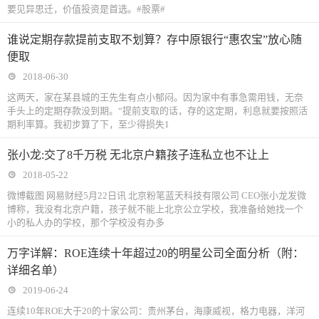
要见异思迁，价值投资是首选。#股票#
谁说定期存款提前支取不划算？存中原银行“惠农宝”放心随
便取
2018-06-30
这两天，家在某县城的王先生有点小郁闷。因为家中有事急需用钱，无奈
手头上的定期存款没到期。“提前支取的话，存的这定期，利息就要按照活
期利率算。我初步算了下，至少得损失1
张小龙:交了8千万税 无北京户籍孩子连私立也不让上
2018-05-22
微博截图 网易财经5月22日讯 北京粉笔蓝天科技有限公司 CEO张小龙发微
博称，我没有北京户籍，孩子就不能上北京公立学校，我准备给她找一个
小的私人办的学校，那个学校没有办多
万字详解：ROE连续十年超过20的明星公司全面分析（附：
详细名单）
2019-06-24
连续10年ROE大于20的十家公司：贵州茅台，海康威视，格力电器，洋河