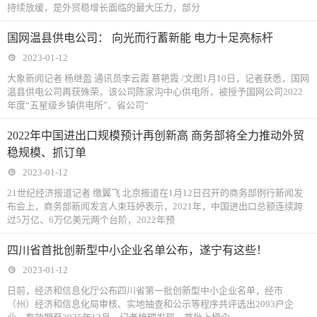
持续放缓，是外贸稳增长面临的最大压力，部分
国网温县供电公司： 向光而行蓄新能 电力十足亮标杆
2023-01-12
大象新闻记者 杨继盈 通讯员李云霞 慕艳霞 /文图1月10日，记者获悉，国网
温县供电公司再获殊荣，该公司陈家沟中心供电所，被授予国网公司2022
年度“五星级乡镇供电所”、省公司“
2022年中国进出口规模预计再创新高 商务部将全力推动外贸
稳规模、抓订单
2023-01-12
21世纪经济报道记者 缴翼飞 北京报道在1月12日召开的商务部例行新闻发
布会上，商务部新闻发言人束珏婷表示，2021年，中国进出口总额连续跨
过5万亿、6万亿美元两个台阶，2022年预
四川省首批创新型中小企业名单公布，遂宁有这些！
2023-01-12
日前，经济和信息化厅公布四川省第一批创新型中小企业名单，经市
（州）经济和信息化局审核、实地抽查和公示等程序共评选出2093户企