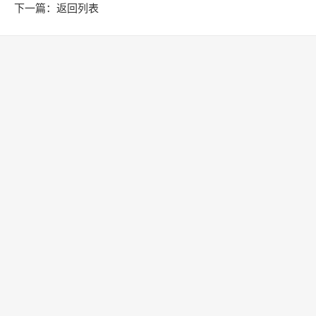
贸稳规模、优结构
下一篇：
返回列表