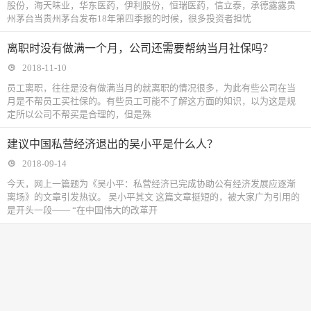
股份，海天味业，华东医药，伊利股份，恒瑞医药，信立泰，承德露露贵
州茅台当贵州茅台发布18年第四季报的时候，很多投资者担忧
离职时没有做满一个月，公司还需要帮纳当月社保吗？
2018-11-10
​员工离职，往往是没有做满当月的就离职的情况很多，为此有些公司在当
月是不帮员工买社保的。有些员工可能不了解这方面的知识，以为这是规
定所以公司不帮买是合理的，但是殊
建议中国私营经济退出的吴小平是什么人？
2018-09-14
今天，网上一篇题为《吴小平：私营经济已完成协助公有经济发展应逐渐
离场》的文章引发热议。 吴小平其文 这篇文章挺短的，被大家广为引用的
是开头一段—— “在中国伟大的改革开