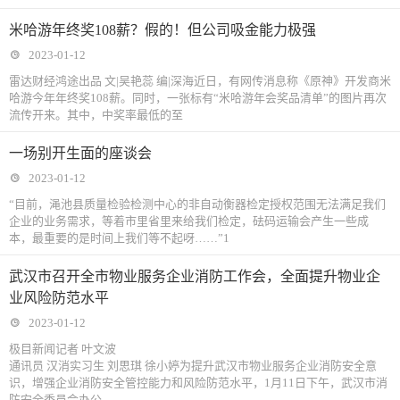
米哈游年终奖108薪？假的！但公司吸金能力极强
2023-01-12
雷达财经鸿途出品 文|吴艳蕊 编|深海近日，有网传消息称《原神》开发商米
哈游今年年终奖108薪。同时，一张标有“米哈游年会奖品清单”的图片再次
流传开来。其中，中奖率最低的至
一场别开生面的座谈会
2023-01-12
“目前，渑池县质量检验检测中心的非自动衡器检定授权范围无法满足我们
企业的业务需求，等着市里省里来给我们检定，砝码运输会产生一些成
本，最重要的是时间上我们等不起呀……”1
武汉市召开全市物业服务企业消防工作会，全面提升物业企
业风险防范水平
2023-01-12
极目新闻记者 叶文波
通讯员 汉消实习生 刘思琪 徐小婷为提升武汉市物业服务企业消防安全意
识，增强企业消防安全管控能力和风险防范水平，1月11日下午，武汉市消
防安全委员会办公