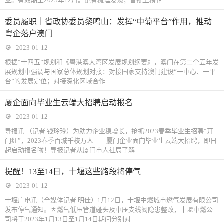
业。有效期至2025年12月。记者梳理发现，首批上榜企
委员履职｜省政协委员黎鸣山：发挥“中葡平台”作用，推动
粤企落户澳门
2023-01-12
根据“十四五”规划和《粤港澳大湾区发展规划纲要》，澳门在第二个五年发
展规划中强调与国家总体规划对接：对接国家支持澳门建设“一中心、一平
台”的发展定位；对接深化区域合作
厦企面向毕业生云端大招聘启动报名
2023-01-12
导报讯 （记者 钱玲玲）为助力企业稳增长，抢抓2023春季毕业生招聘“开
门红”，2023春季百城千校万人——厦门企业面向毕业生云端大招聘，即日
起启动报名啦！导报记者从厦门市人社局了解
提醒！13至14日，十堰这些路段将停气
2023-01-12
十堰广电讯（全媒体记者 明佳）1月12日，十堰中燃城市燃气发展有限公司
发布停气通知。因燃气低压管道碰头及中压支线阀隐患整改，十堰中燃公
司将于2023年1月13日至1月14日期间分别对