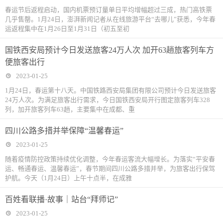
春运节后返程启动，国内机票预订量单日平均增幅超过三成，热门高铁票
几乎售罄。1月24日，澎湃新闻记者从在线旅游平台“去哪儿”获悉，今年春
运返程集中在1月26日至1月31日（初五至初
国铁西安局预计今日发送旅客24万人次 加开63趟旅客列车方
便旅客出行
2023-01-25
1月24日，春运第十八天。中国铁路西安局集团有限公司预计今日发送旅客
24万人次。为满足旅客出行需求，今日国铁西安局开行图定旅客列车328
列，加开旅客列车63趟，主要集中在成都、重
四川公路多措并举保障“温馨春运”
2023-01-25
随着疫情防控政策持续优化调整，今年春运客流大幅增长。为落实“平安春
运、畅通春运、温馨春运”，春节期间四川公路多措并举，为旅客出行保驾
护航。今天（1月24日）上午十点半，在成雅
百姓看联播·故事｜站台“拜师记”
2023-01-25