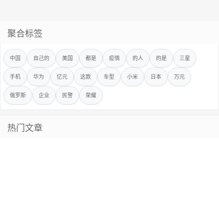
聚合标签
中国
自己的
美国
都是
疫情
的人
的是
三星
手机
华为
亿元
这款
车型
小米
日本
万元
俄罗斯
企业
民警
荣耀
热门文章