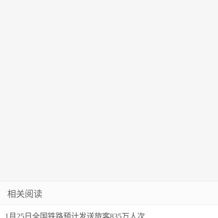
开启
家券商高歌猛
进，7人管理
规模破百亿
相关阅读
1月25日全国铁路预计发送旅客835万人次