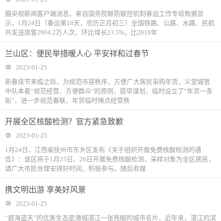
据央视新闻客户端消息，来自国务院联防联控机制春运工作专班数据显
示，1月24日（春运第18天，农历正月初三）全国铁路、公路、水路、民航
共发送旅客2904.2万人次，环比增长23.5%，比2019年
兰山区：便民举措暖人心 平安祥和过春节
2023-01-25
新春佳节来临之际，为规范市容秩序，方便广大居民采购年货，义堂城管
中队本着“规范经营、方便群众”的原则，提早谋划，临时设立了“年货一条
街”，进一步规范春联、年货临时摊点经营秩
开展全区核酸检测？官方紧急致歉
2023-01-25
1月24日，江西省抚州市东乡区发布《关于组织开展免费核酸检测的通
告》：该区将于1月25日、26日开展免费核酸检测，采样对象为全区居民，
请广大市民合理安排好时间，积极参与。随后有媒
携文明出游 享美好风景
2023-01-25
“碧海蓝天”的优美生态是港城湛江一张亮眼的城市名片，近年来，湛江的滨