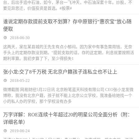
台，后出手追中石油，如今，茅台一飞冲天，中石油深套十年。炒股，不
要见异思迁，价值投资是首选。#股票#
谁说定期存款提前支取不划算？存中原银行“惠农宝”放心随
便取
2018-06-30
这两天，家在某县城的王先生有点小郁闷。因为家中有事急需用钱，无奈
手头上的定期存款没到期。“提前支取的话，存的这定期，利息就要按照活
期利率算。我初步算了下，至少得损失1
张小龙:交了8千万税 无北京户籍孩子连私立也不让上
2018-05-22
微博截图 网易财经5月22日讯 北京粉笔蓝天科技有限公司 CEO张小龙发微
博称，我没有北京户籍，孩子就不能上北京公立学校，我准备给她找一个
小的私人办的学校，那个学校没有办多
万字详解：ROE连续十年超过20的明星公司全面分析（附：
详细名单）
2019-06-24