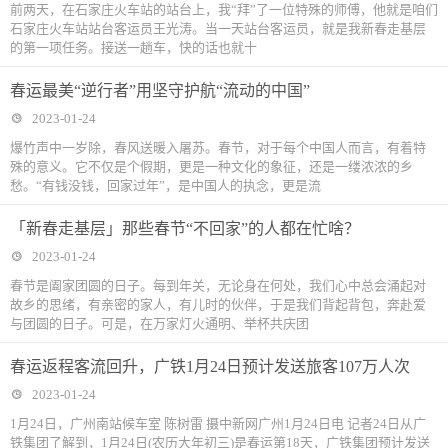
前两天，在石家庄火车站的站台上，我“拜”了一位特殊的师傅，他就是咱们
石家庄火车站站台客运员王光涛。当一天站台客运员，就是我新春走基层
的第一项任务。接送一趟车，快的话也就十
春运最美“逆行者”用坚守护航“流动的中国”
2023-01-24
爆竹声中一岁除，春风送暖入屠苏。春节，对于每个中国人而言，有着特
殊的意义。它不仅是个假期，更是一种文化的象征，还是一缕浓浓的乡
愁。“有钱没钱，回家过年”，是中国人的执念，更是流
「新春走基层」那些春节“不回家”的人都在忙啥？
2023-01-24
春节是阖家团圆的日子。每到年关，无论身在何处，我们心中总会涌起对
故乡的思绪，有亲密的家人，有儿时的伙伴，于是我们背起背包，奔赴爱
与团圆的日子。可是，在万家灯火通明、举杯共庆团
春运返程客流回升，广铁1月24日预计发送旅客107万人次
2023-01-24
1月24日，广州南站候车室 陈树雷 摄中新网广州1月24日电 记者24日从广
铁集团了解到，1月24日(农历大年初三)是春运第18天，广铁集团预计发送