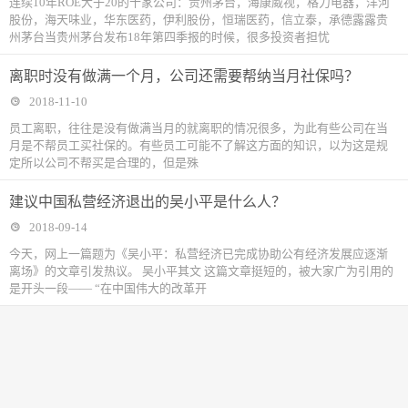
连续10年ROE大于20的十家公司：贵州茅台，海康威视，格力电器，洋河
股份，海天味业，华东医药，伊利股份，恒瑞医药，信立泰，承德露露贵
州茅台当贵州茅台发布18年第四季报的时候，很多投资者担忧
离职时没有做满一个月，公司还需要帮纳当月社保吗？
2018-11-10
​员工离职，往往是没有做满当月的就离职的情况很多，为此有些公司在当
月是不帮员工买社保的。有些员工可能不了解这方面的知识，以为这是规
定所以公司不帮买是合理的，但是殊
建议中国私营经济退出的吴小平是什么人？
2018-09-14
今天，网上一篇题为《吴小平：私营经济已完成协助公有经济发展应逐渐
离场》的文章引发热议。 吴小平其文 这篇文章挺短的，被大家广为引用的
是开头一段—— “在中国伟大的改革开