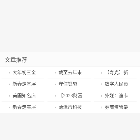
文章推荐
大年初三全
截至去年末
【寿光】新
国发送旅客
私募基金管理
春走基层丨大
新春走基层
守住钱袋
数字人民币
2904.2万人
规模达20.03万
棚里忙出“幸福
｜人勤春来
子！非法集资
遇上冰雪体育
美国知名床
【2023财富
外媒：迪卡
次，同比增长
亿元
年”
早，实干启新
春节高发，这
消费季！济南
垫制造商舒达-
配置手册】十
侬决定转让在
新春走基层
菏泽市科技
券商资管最
67.3%
程
些知识标语要
数币×冰雪特
席梦思申请破
大买方兔年策
俄资产
丨华容菜农的
馆开馆公告
新公募管理规
牢记→
色惠民活动已
产保护
略
幸福年
模出炉：这4