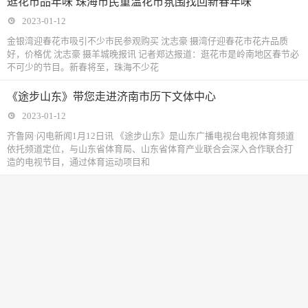
逛花市品年味 珠海市民重温花市氛围找回新春年味
2023-01-12
金银湾迎春花市吸引不少市民参观购买 沈志豪 摄湾仔迎春花市花卉品质
好，价格优 沈志豪 摄羊城晚报讯 记者郑达报道：逛花市是岭南地区春节必
不可少的节目。新春将至，珠海不少花
《途步山东》带您走进济南市历下文体中心
2023-01-12
齐鲁网·闪电新闻1月12日讯 《途步山东》是山东广播电视台电视体育频道
依托频道定位，与山东省体育局、山东省体育产业联合会深入合作联合打
造的电视节目，通过体育运动项目和