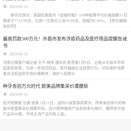
2023-01-12
新华社快讯：英国伦敦股市《金融时报》100种股票平均价格指数11日
报收于7724.98点，比前一交易日上涨30.49点，涨幅为0.40%。【责任编辑:
张欣然】
最高罚款500万元！许昌市发布涉疫药品及医疗用品提醒告诫
书
2023-01-12
河南日报客户端记者 王平 杨伟 通讯员 陈贯勇1月9日，记者从许昌市市场
监管局获悉，为进一步规范药品、医疗器械企业经营行为，切实维护消费
者合法权益和市场价格秩序，保护人民群众
种牙告别万元时代 欧美品牌集采价遭腰斩
2023-01-11
经济观察报 记者 张英 1月11日，由四川省医保局牵头、所有省份参与的种
植牙联盟集采在成都开标。近60款种植体产品系统参与报价，最终拟中选
产品共40款，市场主流产品均有入选。