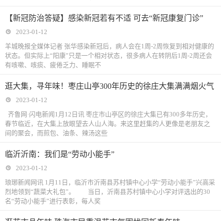
【新冠防治答疑】感染新冠若有不适 可去“新冠康复门诊”
2023-01-12
羊城晚报全媒体记者 张华感染新冠后，病人会在1周-2周恢复到相对健康的
状态。但实际上“阳康”只是一个相对状态，很多病人在转阴后1周-2周还会
有咳嗽、咳痰、疲倦乏力、睡眠不
逛大集，寻年味！枣庄山亭300年历史的徐庄大集满满烟火气
2023-01-12
齐鲁网·闪电新闻1月12日讯 枣庄市山亭区的徐庄大集已有300多年历史，
春节临近，在大集上放眼望去人山人海。来这里赶集的人更像是老朋友之
间的聚会，而煎包、油条、辣汤这些
临沂沂南：我们是“劳动小能手”
2023-01-12
琅琊新闻网讯 1月11日，临沂市沂南县苏村镇中心小学“劳动小能手”兴高采
烈地领到“蔬菜大礼包”。 当日，沂南县苏村镇中心小学对评选出的30
名“劳动小能手”进行表彰，每人奖