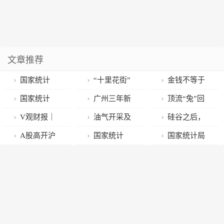
文章推荐
国家统计
“十里花街”
金钱不等于
局：2022年
重现佛山最大
财富，财富的
国家统计
广州三年新
顶流“兔”回
CPI同比上涨
花市 陈村“桔
本质到底是什
局：去年12月
增64家上市公
归贺兔年 此处
V观财报｜
油气开采及
硅谷之后，
2.0%
王”拍出78888
么？为什么我
CPI同比上涨
司 超过七成是
“广府味”最
股价暴跌，
服务板块异动
华尔街裁员风
A股高开沪
国家统计
国家统计局
元！
们会追求财
1.8% 环比持平
民营企业
浓！
2023年净利或
拉升 中海油服
暴也开始了
指涨0.17%，
局：2022年12
发布2022年12
富？
仅1.5亿？周黑
涨超5%
国防军工板块
月PPI同比降
月份CPI和PPI
鸭回应：业务
领涨
0.7%
数据｜附解读
运营正常