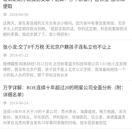
便取
2018-06-30
这两天，家在某县城的王先生有点小郁闷。因为家中有事急需用钱，无奈
手头上的定期存款没到期。“提前支取的话，存的这定期，利息就要按照活
期利率算。我初步算了下，至少得损失1
张小龙:交了8千万税 无北京户籍孩子连私立也不让上
2018-05-22
微博截图 网易财经5月22日讯 北京粉笔蓝天科技有限公司 CEO张小龙发微
博称，我没有北京户籍，孩子就不能上北京公立学校，我准备给她找一个
小的私人办的学校，那个学校没有办多
万字详解：ROE连续十年超过20的明星公司全面分析（附：
详细名单）
2019-06-24
连续10年ROE大于20的十家公司：贵州茅台，海康威视，格力电器，洋河
股份，海天味业，华东医药，伊利股份，恒瑞医药，信立泰，承德露露贵
州茅台当贵州茅台发布18年第四季报的时候，很多投资者担忧