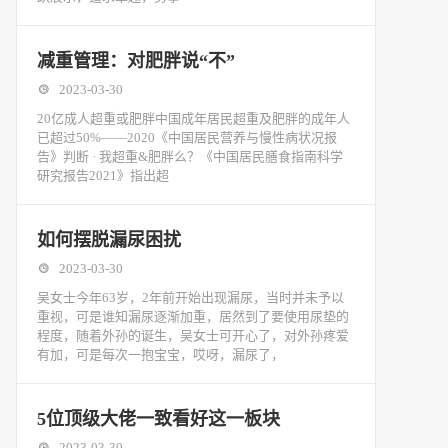
减重管理：对肥胖说“不”
2023-03-30
20亿成人超重或肥胖中国成年居民超重及肥胖的成年人
已超过50%——2020《中国居民营养与慢性病状况报
告》判断 · 我超重&肥胖么？《中国居民膳食指南科学
研究报告2021》指出超
如何摆脱漏尿困扰
2023-03-30
吴女士今年63岁，2年前开始出现漏尿，当时并未予以
重视，可是谁知漏尿逐渐加重，居然到了要使用尿垫的
程度，随着外孙的诞生，吴女士可开心了，对外孙疼爱
有加，可是每次一抱宝宝，哎呀，漏尿了，
5位顶级大佬一致看好这一板块
2023-03-30