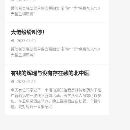
微信首页底部菜单留言栏回复“礼包” “群”免费加入“10
天基金训练营”
大佬纷纷叫停！
2023-03-30
微信首页底部菜单留言栏回复“礼包” “群”免费加入“10
天基金训练营”
有钱的辉瑞与没有存在感的北中医
2023-03-30
今天有位同学发了一个活动通知给我是辉瑞制药为了推
广新药搞的一次线下宣讲活动，医学从业人员都可以参
加。在五星级酒店举办，晚上直接酒店自助餐，车接车
送。我对辉瑞一直很感兴