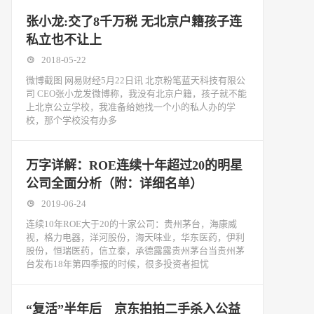
张小龙:交了8千万税 无北京户籍孩子连
私立也不让上
2018-05-22
微博截图 网易财经5月22日讯 北京粉笔蓝天科技有限公
司 CEO张小龙发微博称，我没有北京户籍，孩子就不能
上北京公立学校，我准备给她找一个小的私人办的学
校，那个学校没有办多
万字详解：ROE连续十年超过20的明星
公司全面分析（附：详细名单）
2019-06-24
连续10年ROE大于20的十家公司：贵州茅台，海康威
视，格力电器，洋河股份，海天味业，华东医药，伊利
股份，恒瑞医药，信立泰，承德露露贵州茅台当贵州茅
台发布18年第四季报的时候，很多投资者担忧
“复活”半年后 京东拍拍二手杀入公益