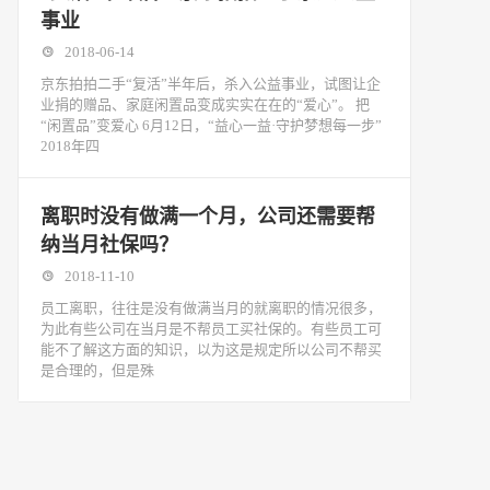
事业
2018-06-14
京东拍拍二手“复活”半年后，杀入公益事业，试图让企
业捐的赠品、家庭闲置品变成实实在在的“爱心”。 把
“闲置品”变爱心 6月12日，“益心一益·守护梦想每一步”
2018年四
离职时没有做满一个月，公司还需要帮
纳当月社保吗？
2018-11-10
​员工离职，往往是没有做满当月的就离职的情况很多，
为此有些公司在当月是不帮员工买社保的。有些员工可
能不了解这方面的知识，以为这是规定所以公司不帮买
是合理的，但是殊