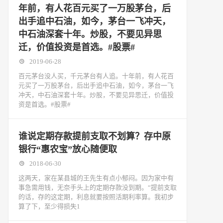
年前，有人花百元买了一万股茅台，后
出手追中石油，如今，茅台一飞冲天，
中石油深套十年。炒股，不要见异思
迁，价值投资是首选。#股票#
2019-06-28
百元茅台没人买，千元茅台有人追。十年前，有人花百
元买了一万股茅台，后出手追中石油，如今，茅台一飞
冲天，中石油深套十年。炒股，不要见异思迁，价值投
资是首选。#股票#
谁说定期存款提前支取不划算？存中原
银行“惠农宝”放心随便取
2018-06-30
这两天，家在某县城的王先生有点小郁闷。因为家中有
事急需用钱，无奈手头上的定期存款没到期。“提前支取
的话，存的这定期，利息就要按照活期利率算。我初步
算了下，至少得损失1