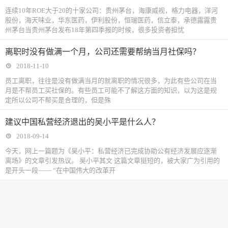
连续10年ROE大于20的十家公司：贵州茅台，海康威视，格力电器，洋河
股份，海天味业，华东医药，伊利股份，恒瑞医药，信立泰，承德露露贵
州茅台当贵州茅台发布18年第四季报的时候，很多投资者担忧
离职时没有做满一个月，公司还需要帮纳当月社保吗？
2018-11-10
​员工离职，往往是没有做满当月的就离职的情况很多，为此有些公司在当
月是不帮员工买社保的。有些员工可能不了解这方面的知识，以为这是规
定所以公司不帮买是合理的，但是殊
建议中国私营经济退出的吴小平是什么人？
2018-09-14
今天，网上一篇题为《吴小平：私营经济已完成协助公有经济发展应逐渐
离场》的文章引发热议。 吴小平其文 这篇文章挺短的，被大家广为引用的
是开头一段—— “在中国伟大的改革开