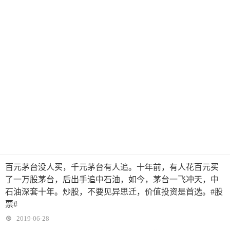
百元茅台没人买，千元茅台有人追。十年前，有人花百元买
了一万股茅台，后出手追中石油，如今，茅台一飞冲天，中
石油深套十年。炒股，不要见异思迁，价值投资是首选。#股
票#
2019-06-28