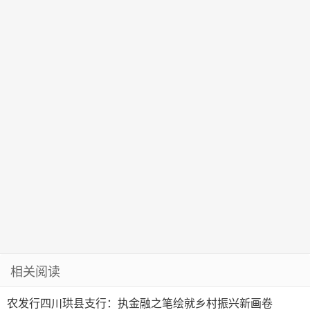
居前
“大礼包”
相关阅读
农发行四川珙县支行：执金融之笔绘就乡村振兴新画卷