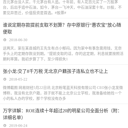
百元茅台没人买，千元茅台有人追。十年前，有人花百元买了一万股茅
台，后出手追中石油，如今，茅台一飞冲天，中石油深套十年。炒股，不
要见异思迁，价值投资是首选。#股票#
谁说定期存款提前支取不划算？存中原银行“惠农宝”放心随
便取
2018-06-30
这两天，家在某县城的王先生有点小郁闷。因为家中有事急需用钱，无奈
手头上的定期存款没到期。“提前支取的话，存的这定期，利息就要按照活
期利率算。我初步算了下，至少得损失1
张小龙:交了8千万税 无北京户籍孩子连私立也不让上
2018-05-22
微博截图 网易财经5月22日讯 北京粉笔蓝天科技有限公司 CEO张小龙发微
博称，我没有北京户籍，孩子就不能上北京公立学校，我准备给她找一个
小的私人办的学校，那个学校没有办多
万字详解：ROE连续十年超过20的明星公司全面分析（附：
详细名单）
2019-06-24