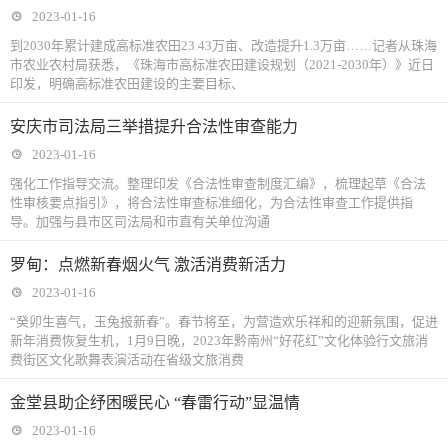
2023-01-16
到2030年累计建成高标准农田23.43万亩、改造提升1.3万亩……记者从珠海
市农业农村局获悉，《珠海市高标准农田建设规划（2021-2030年）》近日
印发，明确高标准农田建设的主要目标、
安庆市司法局三举措提升合法性审查能力
2023-01-16
强化工作指导交流。整理印发《合法性审查制度汇编》，梳理起草《合法
性审核要点指引》，将合法性审查标准细化，为合法性审查工作提供指
导。加强与县市区司法局和市直有关单位沟通
罗甸：点燃新春烟火气 激活消费新活力
2023-01-16
“癸卯生喜气，玉兔报新春”。春节将至，为营造欢乐祥和的迎新氛围，促进
新年消费恢复生机，1月9日晚，2023年黔南州“好花红”文化体验行文旅消
费街区文化歌舞表演活动在省级文旅消费
金堂县助企纾困暖民心 “春雷行动”显温情
2023-01-16