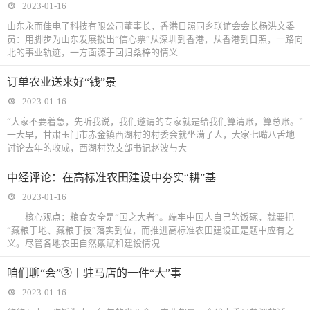
2023-01-16
山东永而佳电子科技有限公司董事长，香港日照同乡联谊会会长杨洪文委
员：用脚步为山东发展投出“信心票”从深圳到香港，从香港到日照，一路向
北的事业轨迹，一方面源于回归桑梓的情义
订单农业送来好“钱”景
2023-01-16
“大家不要着急，先听我说，我们邀请的专家就是给我们算清账，算总账。”
一大早，甘肃玉门市赤金镇西湖村的村委会就坐满了人，大家七嘴八舌地
讨论去年的收成，西湖村党支部书记赵波与大
中经评论：在高标准农田建设中夯实“耕”基
2023-01-16
核心观点：粮食安全是“国之大者”。端牢中国人自己的饭碗，就要把
“藏粮于地、藏粮于技”落实到位，而推进高标准农田建设正是题中应有之
义。尽管各地农田自然禀赋和建设情况
咱们聊“会”③丨驻马店的一件“大”事
2023-01-16