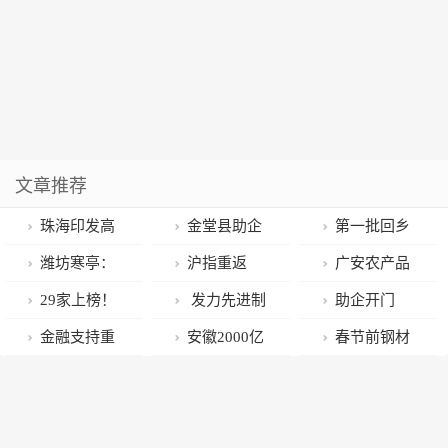
文章推荐
珠海印发高
金堂县助企
第一批回乡
标准农田建设
纾困暖民心
猫狗带火县城
潍坊寒亭：
沪指重返
广安农产品
规划
“春雷行动”显
宠物经济，宠
坚持“系统化”
3200点，创业
走俏南浔新春
29家上榜！
发力先进制
助企开门
温情
物用品外卖订
平台思维 厚植
板指领涨，
市场
2022年工业和
造，挺起山东
红！余杭近
金融支持重
安徽2000亿
春节前钢材
单量大涨138%
人才创新创业
CRO、证券、
信息化部重点
“产业脊梁”
600家高新技
大基础设施项
母基金正在赶
冬储遇冷 钢厂
“丰沃土壤”
数据安全、养
实验室名单公
术企业收到超
目建设 助力浙
来
面临被动增加
鸡等板块涨幅
布
亿元新年政策
江稳经济大盘
自储及库存