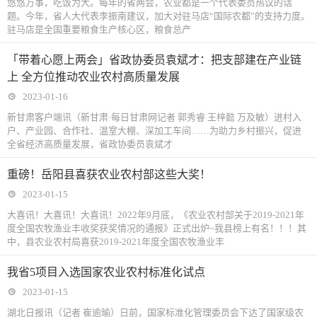
悠悠万事，吃饭为大。每年的省两会，农业都是一个代表委员热议的话
题。今年，省人大代表李振南建议，加大对驻马店“国际农都”的支持力度。
驻马店是全国重要粮食生产核心区，粮食总产
「带着心愿上两会」省政协委员袁斌才：把支部建在产业链
上 全方位推动农业农村高质量发展
2023-01-16
新甘肃客户端讯（新甘肃·每日甘肃网记者 郭秀睿 王梓懿 万及敏）进村入
户、产业园、合作社、温室大棚、深加工车间……为助力乡村振兴，促进
全省经济高质量发展，省政协委员袁斌才
重磅！岳阳县喜获农业农村部这些大奖！
2023-01-15
大喜讯！大喜讯！大喜讯！2022年9月底，《农业农村部关于2019-2021年
度全国农牧渔业丰收奖获奖情况的通报》正式出炉~我县榜上有名！！！其
中，县农业农村局喜获2019-2021年度全国农牧渔业丰
我省5项目入选国家农业农村标准化试点
2023-01-15
湖北日报讯（记者 崔逾瑜）日前，国家标准化管理委员会下达了国家级农