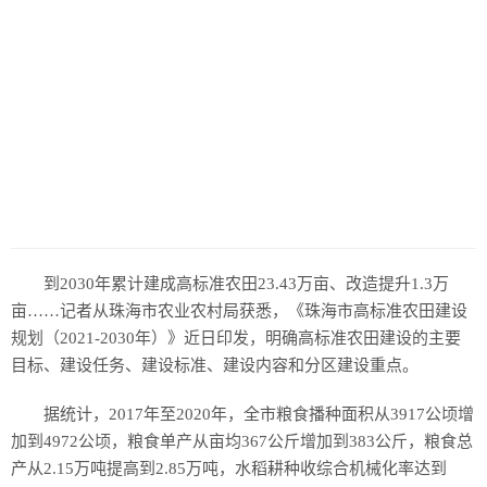
历史
美食
军事
国际
情感
故事
美文
到2030年累计建成高标准农田23.43万亩、改造提升1.3万
亩……记者从珠海市农业农村局获悉，《珠海市高标准农田建设
规划（2021-2030年）》近日印发，明确高标准农田建设的主要
目标、建设任务、建设标准、建设内容和分区建设重点。
据统计，2017年至2020年，全市粮食播种面积从3917公顷增
加到4972公顷，粮食单产从亩均367公斤增加到383公斤，粮食总
产从2.15万吨提高到2.85万吨，水稻耕种收综合机械化率达到