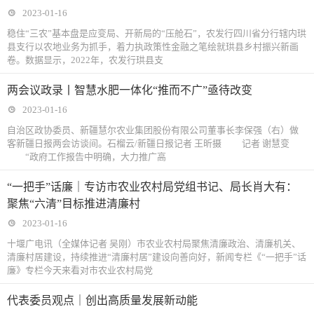
2023-01-16
稳住“三农”基本盘是应变局、开新局的“压舱石”，农发行四川省分行辖内珙
县支行以农地业务为抓手，着力执政策性金融之笔绘就珙县乡村振兴新画
卷。数据显示，2022年，农发行珙县支
两会议政录丨智慧水肥一体化“推而不广”亟待改变
2023-01-16
自治区政协委员、新疆慧尔农业集团股份有限公司董事长李保强（右）做
客新疆日报两会访谈间。石榴云/新疆日报记者 王昕摄 记者 谢慧变
“政府工作报告中明确，大力推广高
“一把手”话廉｜专访市农业农村局党组书记、局长肖大有：
聚焦“六清”目标推进清廉村
2023-01-16
十堰广电讯（全媒体记者 吴刚）市农业农村局聚焦清廉政治、清廉机关、
清廉村居建设，持续推进“清廉村居”建设向善向好，新闻专栏《“一把手”话
廉》专栏今天来看对市农业农村局党
代表委员观点｜创出高质量发展新动能