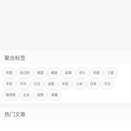
聚合标签
中国
自己的
美国
都是
疫情
的人
的是
三星
手机
华为
亿元
这款
车型
小米
日本
万元
俄罗斯
企业
民警
荣耀
热门文章