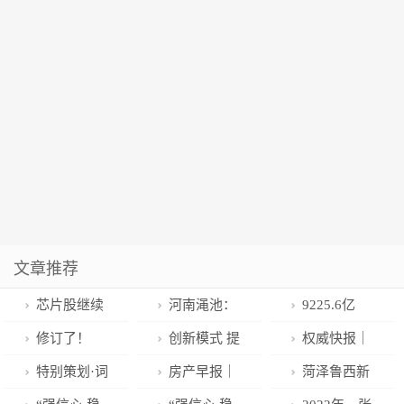
文章推荐
芯片股继续
河南渑池：
9225.6亿
强势，芯片
开展节前市场
元！2022年厦
修订了！
创新模式 提
权威快报｜
ETF（512760
检查 守护群
门外贸进出口
2022年度企业
高产量 增加收
2022年中国
特别策划·词
房产早报｜
菏泽鲁西新
）领涨两市
众安心过年
再创历史新高
所得税汇算清
益 ——行唐县
GDP达