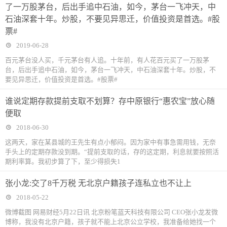
了一万股茅台，后出手追中石油，如今，茅台一飞冲天，中
石油深套十年。炒股，不要见异思迁，价值投资是首选。#股
票#
2019-06-28
百元茅台没人买，千元茅台有人追。十年前，有人花百元买了一万股茅
台，后出手追中石油，如今，茅台一飞冲天，中石油深套十年。炒股，不
要见异思迁，价值投资是首选。#股票#
谁说定期存款提前支取不划算？存中原银行“惠农宝”放心随
便取
2018-06-30
这两天，家在某县城的王先生有点小郁闷。因为家中有事急需用钱，无奈
手头上的定期存款没到期。“提前支取的话，存的这定期，利息就要按照活
期利率算。我初步算了下，至少得损失1
张小龙:交了8千万税 无北京户籍孩子连私立也不让上
2018-05-22
微博截图 网易财经5月22日讯 北京粉笔蓝天科技有限公司 CEO张小龙发微
博称，我没有北京户籍，孩子就不能上北京公立学校，我准备给她找一个