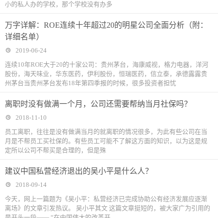
小的私人办的学校，那个学校没有办多
万字详解：ROE连续十年超过20的明星公司全面分析（附：
详细名单）
2019-06-24
连续10年ROE大于20的十家公司：贵州茅台，海康威视，格力电器，洋河
股份，海天味业，华东医药，伊利股份，恒瑞医药，信立泰，承德露露贵
州茅台当贵州茅台发布18年第四季报的时候，很多投资者担忧
离职时没有做满一个月，公司还需要帮纳当月社保吗？
2018-11-10
​员工离职，往往是没有做满当月的就离职的情况很多，为此有些公司在当
月是不帮员工买社保的。有些员工可能不了解这方面的知识，以为这是规
定所以公司不帮买是合理的，但是殊
建议中国私营经济退出的吴小平是什么人？
2018-09-14
今天，网上一篇题为《吴小平：私营经济已完成协助公有经济发展应逐渐
离场》的文章引发热议。 吴小平其文 这篇文章挺短的，被大家广为引用的
是开头一段—— “在中国伟大的改革开