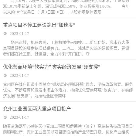
1月16日，A股三大股指集体走高，A股市场做多氛围渐浓，上证指数
涨1.01%重新站上年线，深证成指涨1.58%，创业板指涨1.86%。 今年
以来的10个交易日（1月3日至16日），A股市场整体表现
重点项目不停工建设跑出“加速度”
2023-01-17
塔吊运转，机器轰鸣，工程机械往来如梭……新年伊始，我市各大重
点项目建设的脚步依旧铿锵有力。工地上，处处是火热的建设场面，建设
者们都在抢工期、赶进度，全力冲刺“开门红”，夺
优化营商环境“软实力” 夯实经济发展“硬支撑”
2023-01-17
兖州区兴隆庄街道牢固树立“抓发展必须抓环境”理念，坚持改革为要、服务
优先，不断培育和激发市场主体活力，持续优化营商环境“软实力”，夯实经
济发展“硬支撑”，为推动全区营商环
兖州工业园区两大重点项目投产
2023-01-17
随着益海嘉里750吨/天小麦加工项目和伊莱特（济宁）高端装备技改项目日
前顺利投产，兖州工业园区以项目建设推动产业转型升级、优化产业结构