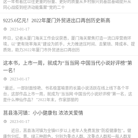
这一年有着比以往更重的份量、更好的质量从乡村振兴到基层基础提升从
同心战疫到经济动能集聚“党的二十
9225.6亿元！2022年厦门外贸进出口再创历史新高
2023-01-17
昨日，记者从厦门海关工作会议获悉，厦门海关聚焦打造一流口岸营商环
境，以“更有效率海关”建设为抓手，大力推进压时间、去繁琐、降成本、提
质效，助力2022年厦门市外贸进出口再创历
这本书，上市一周，就成为“当当网·中国当代小说好评榜”第
一名！
2023-01-17
“最近，一部封面惊艳、书名极富喻意的长篇小说活跃在线上线下各个平
台，这部作品上市一周，就成为“当当网·中国当代小说好评榜”第一名，这
是什么神仙作品？ ”2022年末，作家邵丽的
莒县洛河镇：小小健康包 浓浓关爱情
2023-01-17
近日，莒县洛河镇为全镇65岁以上老年人免费发放“防疫健康包”。健
康包分红、黄、绿三种颜色，分别为重点人群、次重点人群和一般人群发