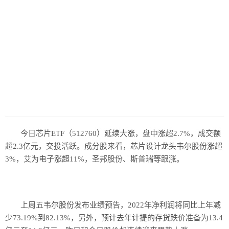
历史
美食
军事
国际
情感
故事
美文
今日芯片ETF（512760）延续大涨，盘中涨超2.7%，成交额
超2.3亿元，交投活跃。成分股来看，芯片设计龙头韦尔股份涨超
3%，艾为电子涨超11%，圣邦股份、斯普瑞等跟涨。
上周五韦尔股份发布业绩预告，2022年净利润将同比上年减
少73.19%到82.13%，另外，预计去年计提的存货跌价准备为13.4