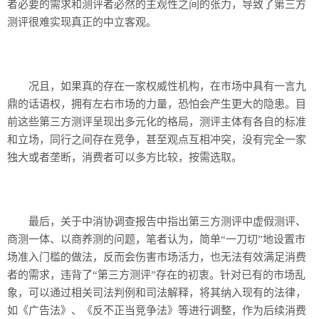
者必要的需求和测评者必然的主观性之间的张力，导致了第三方
测评很难实现真正的中立客观。
况且，如果真的存在一家权威性机构，在市场中具有一言九
鼎的话语权，拥有左右市场的力量，恐怕会产生更大的隐患。目
前这些第三方测评呈现出多元化的格局，测评主体有各自的标准
和立场，同行之间存在竞争，甚至观点互相冲突，没有完全一家
独大或者垄断，消费者可以多方比较，按需选取。
最后，关于中消协调查报告中指出第三方测评中虚假测评、
商测一体、以商养测的问题，笔者认为，简单“一刀切”地设置市
场准入门槛的做法，反而会伤害市场活力，也无法有效满足消费
者的需求，违背了“第三方测评”存在的初衷。针对已有的市场乱
象，可以通过相关司法判例和司法解释，将其纳入现有的法律，
如《广告法》、《反不正当竞争法》等进行调整，作为后续消费