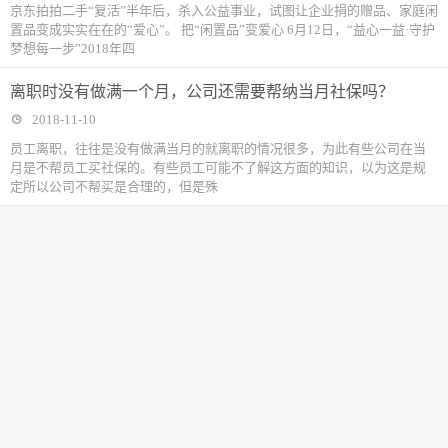
京东拍拍二手“复活”半年后，杀入公益事业，试图让企业捐的赠品、家庭闲
置品变成实实在在的“爱心”。 把“闲置品”变爱心 6月12日，“益心一益·守护
梦想每一步”2018年四
离职时没有做满一个月，公司还需要帮纳当月社保吗？
2018-11-10
​员工离职，往往是没有做满当月的就离职的情况很多，为此有些公司在当
月是不帮员工买社保的。有些员工可能不了解这方面的知识，以为这是规
定所以公司不帮买是合理的，但是殊