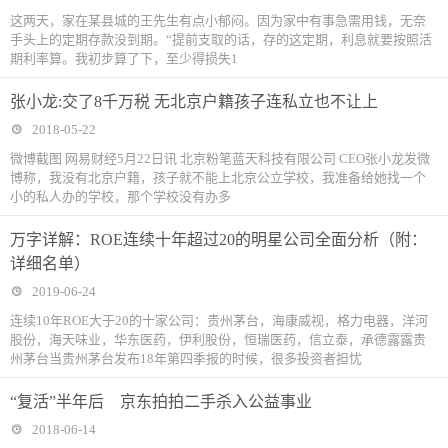
这两天，家在某县城的王先生有点小郁闷。因为家中有事急需用钱，无奈
手头上的定期存款没到期。“提前支取的话，存的这定期，利息就要按照活
期利率算。我初步算了下，至少得损失1
张小龙:交了8千万税 无北京户籍孩子连私立也不让上
2018-05-22
微博截图 网易财经5月22日讯 北京粉笔蓝天科技有限公司 CEO张小龙发微
博称，我没有北京户籍，孩子就不能上北京公立学校，我准备给她找一个
小的私人办的学校，那个学校没有办多
万字详解：ROE连续十年超过20的明星公司全面分析（附：
详细名单）
2019-06-24
连续10年ROE大于20的十家公司：贵州茅台，海康威视，格力电器，洋河
股份，海天味业，华东医药，伊利股份，恒瑞医药，信立泰，承德露露贵
州茅台当贵州茅台发布18年第四季报的时候，很多投资者担忧
“复活”半年后 京东拍拍二手杀入公益事业
2018-06-14