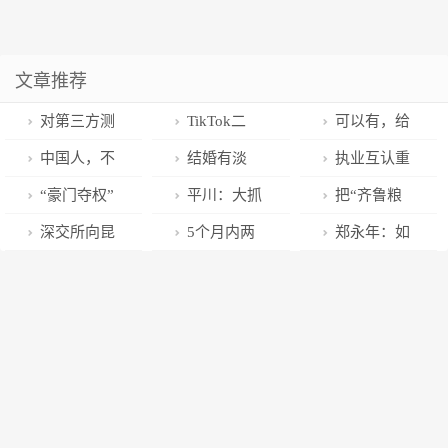
文章推荐
对第三方测
TikTok二
可以有，给
评要更有耐心
面：聊聊二维
你的App添加
中国人，不
结婚有淡
执业互认重
码扫码登录的
自定义表情！
要再炒房了！
季，但离婚的
大突破！这些
“豪门夺权”
平川：大抓
把“齐鲁粮
原理
人永不缺席
情况在港执业
风波未平，公
工业 大抓招商
歌”唱到刘三姐
深交所向昆
5个月内两
郑永年：如
可豁免考试，
司最新回应→
大力实施“工业
的故乡
仑万维科技股
度造访中国 宝
何跨越中等技
家族办公室或
强区”战略
份有限公司发
马集团董事长
术陷阱
免牌照经营…
出监管函
齐普策称“要合
作不要脱钩”