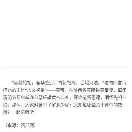
历史
美食
军事
国际
情感
故事
美文
“赫赫始祖，吾华肇造；胄衍祀绵，岳峨河浩。”这句四言诗
描述的正是“人文初祖”——黄帝。在陕西省黄陵县黄帝陵，每年
清明节都会举办公祭轩辕黄帝典礼，怀念前贤恩德，缅怀先祖业
绩。那么，大家对黄帝了解多少呢？又知道哪些关于黄帝的故
事？一起来听听。
（来源：西部网）