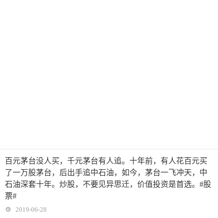
百元茅台没人买，千元茅台有人追。十年前，有人花百元买
了一万股茅台，后出手追中石油，如今，茅台一飞冲天，中
石油深套十年。炒股，不要见异思迁，价值投资是首选。#股
票#
2019-06-28