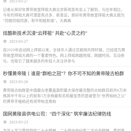
2023-03-27
记者从癸卯年黄帝故里拜祖大典北京新闻发布会上了解到，与往年相比，
今年的拜祖大典可谓是亮点多、新意足。癸卯年黄帝故里拜祖大典主题为
“同根同祖同源，和平和睦和谐”。大典典
炫酷新技术沉浸“云拜祖” 共赴“心灵之约”
2023-03-27
自2020年启动网上拜祖以来，全球华人通过互联网共拜轩辕，已经成为黄
帝故里拜祖大典的一个重要特色。网上拜祖跨越地域、跨越时间、互动参
与，也吸引了越来越多的年轻人关注并参与
秒懂黄帝陵丨谁是“群柏之冠”？你不可不知的黄帝陵古柏群
2023-03-26
黄帝陵古柏群是中国最古老覆盖面积最大保存最完整的古柏群目前共8万余
株其中千年以上的就有3万余株最有名和最宝贵的是被誉为“世界柏树之父”
的黄帝手植柏还有挂甲柏龙角柏
国网黄陵县供电公司：“四个深化” 筑牢廉洁纪律防线
2023-03-23
为深入学习贯彻党的二十大精神、二十届中央纪委二次全会精神，贯彻落