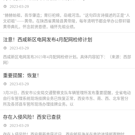
2023-03-29
“赫赫始祖，吾华肇造；胄衍祀绵，岳峨河浩。”这句四言诗描述的正是“人
文初祖”——黄帝。在陕西省黄陵县黄帝陵，每年清明节都会举办公祭轩辕
黄帝典礼，怀念前贤恩德，缅怀先祖业绩。
注意！西咸新区电网发布4月配网检修计划
2023-03-29
西咸新区电网发布2023年4月配网检修计划。具体内容如下：（来源：西部
网）
重要提醒：恢复！
2023-03-29
3月28日，西安市公安局交通警察支队车辆管理所发布重要提醒，全省电动
自行车管理系统现场挂牌业务已恢复正常，西安市东、南、西、北车管分
所及各郊县车管所现场办理挂牌业务。以
存在入侵风险！西安已查获
2023-03-29
存在入侵风险！西安最新查获近日，西安邮局海关在查验进境邮寄物时，