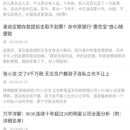
百元茅台没人买，千元茅台有人追。十年前，有人花百元买了一万股茅
台，后出手追中石油，如今，茅台一飞冲天，中石油深套十年。炒股，不
要见异思迁，价值投资是首选。#股票#
谁说定期存款提前支取不划算？存中原银行“惠农宝”放心随
便取
2018-06-30
这两天，家在某县城的王先生有点小郁闷。因为家中有事急需用钱，无奈
手头上的定期存款没到期。“提前支取的话，存的这定期，利息就要按照活
期利率算。我初步算了下，至少得损失1
张小龙:交了8千万税 无北京户籍孩子连私立也不让上
2018-05-22
微博截图 网易财经5月22日讯 北京粉笔蓝天科技有限公司 CEO张小龙发微
博称，我没有北京户籍，孩子就不能上北京公立学校，我准备给她找一个
小的私人办的学校，那个学校没有办多
万字详解：ROE连续十年超过20的明星公司全面分析（附：
详细名单）
2019-06-24