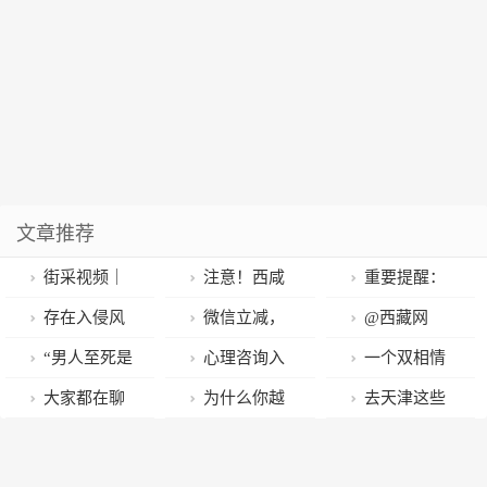
文章推荐
街采视频｜
注意！西咸
重要提醒：
这些黄帝陵热
新区电网发布
恢复！
存在入侵风
微信立减，
@西藏网
知识你知道
4月配网检修
险！西安已查
无需领券！西
友，这份“特殊
“男人至死是
心理咨询入
一个双相情
吗？
计划
获
藏一市再发消
作业”你做过
少年”，其实是
行无门，我该
感障碍患者的
大家都在聊
为什么你越
去天津这些
费补贴
吗？（文末有
一场「骗局」
怎么办？｜明
自白：曾经我
“孔乙己的长
想睡，越睡不
景点，最新路
投票）
天开营
也想一了百了
衫”困境，我在
着？| 这个心理
线、停车攻略