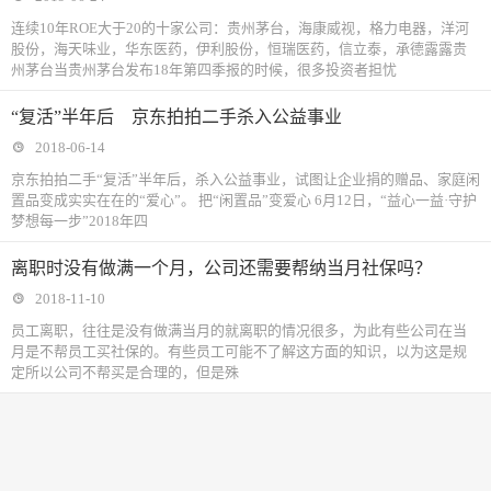
连续10年ROE大于20的十家公司：贵州茅台，海康威视，格力电器，洋河
股份，海天味业，华东医药，伊利股份，恒瑞医药，信立泰，承德露露贵
州茅台当贵州茅台发布18年第四季报的时候，很多投资者担忧
“复活”半年后 京东拍拍二手杀入公益事业
2018-06-14
京东拍拍二手“复活”半年后，杀入公益事业，试图让企业捐的赠品、家庭闲
置品变成实实在在的“爱心”。 把“闲置品”变爱心 6月12日，“益心一益·守护
梦想每一步”2018年四
离职时没有做满一个月，公司还需要帮纳当月社保吗？
2018-11-10
​员工离职，往往是没有做满当月的就离职的情况很多，为此有些公司在当
月是不帮员工买社保的。有些员工可能不了解这方面的知识，以为这是规
定所以公司不帮买是合理的，但是殊