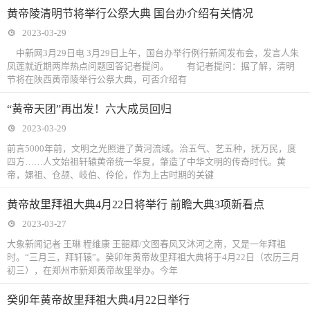
黄帝陵清明节将举行公祭大典 国台办介绍有关情况
2023-03-29
中新网3月29日电 3月29日上午，国台办举行例行新闻发布会，发言人朱
凤莲就近期两岸热点问题回答记者提问。 有记者提问：据了解，清明
节将在陕西黄帝陵举行公祭大典，可否介绍有
“黄帝天团”再出发！六大成员回归
2023-03-29
前言5000年前，文明之光照进了黄河流域。治五气、艺五种，抚万民，度
四方……人文始祖轩辕黄帝统一华夏，肇造了中华文明的传奇时代。黄
帝，嫘祖、仓颉、岐伯、伶伦，作为上古时期的关键
黄帝故里拜祖大典4月22日将举行 前瞻大典3项新看点
2023-03-27
大象新闻记者 王琳 程维康 王韶卿/文图春风又沐河之南，又是一年拜祖
时。“三月三，拜轩辕”。癸卯年黄帝故里拜祖大典将于4月22日（农历三月
初三），在郑州市新郑黄帝故里举办。今年
癸卯年黄帝故里拜祖大典4月22日举行