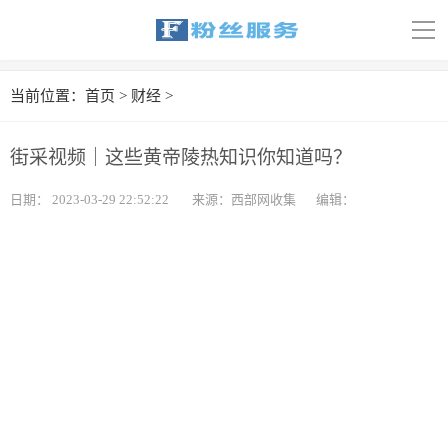
导
航
首页
当前位置：
首页
>
财经
>
科技
街采视频｜这些黄帝陵热知识你知道吗？
娱乐
日期：
2023-03-29 22:52:22
来源：西部网收集
编辑：
汽车
体育
财经
旅游
育儿