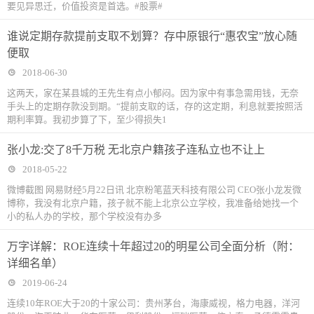
要见异思迁，价值投资是首选。#股票#
谁说定期存款提前支取不划算？存中原银行“惠农宝”放心随
便取
2018-06-30
这两天，家在某县城的王先生有点小郁闷。因为家中有事急需用钱，无奈
手头上的定期存款没到期。“提前支取的话，存的这定期，利息就要按照活
期利率算。我初步算了下，至少得损失1
张小龙:交了8千万税 无北京户籍孩子连私立也不让上
2018-05-22
微博截图 网易财经5月22日讯 北京粉笔蓝天科技有限公司 CEO张小龙发微
博称，我没有北京户籍，孩子就不能上北京公立学校，我准备给她找一个
小的私人办的学校，那个学校没有办多
万字详解：ROE连续十年超过20的明星公司全面分析（附：
详细名单）
2019-06-24
连续10年ROE大于20的十家公司：贵州茅台，海康威视，格力电器，洋河