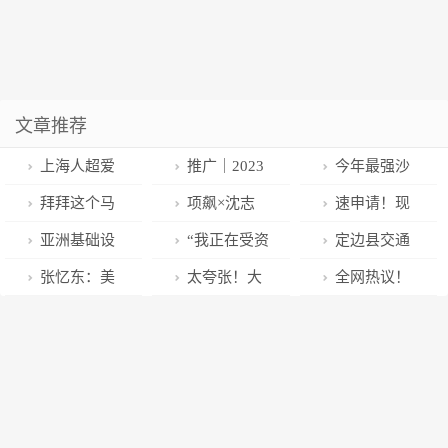
文章推荐
上海人超爱
推广｜2023
今年最强沙
的刀鱼馄饨，
亚太金融论
尘暴来袭，防
拜拜这个马
项飙×沈志
速申请！现
到底有多鲜？
坛，金融创新
护林为何挡不
克思！考试打
军：在动物园
公益征集白癜
亚洲基础设
“我正在受资
定边县交通
发展新添“白酒
住沙？
工的7个热知
看动物，其实
风(白斑)/银屑
施投资银行
本霸凌”！张兰
运输局考察团
张忆东：美
太夸张！大
全网热议！
智慧”
识
也在看自己
病(牛皮癣)患
（AIIB）人才
讲述CVC占领
到安畅公司交
债今年走牛
量上海人投
男子逃亡回
者500名，享
招聘
俏江南全过程
流考察
市，A股数字
诉：这种行为
国：“我哭求不
受国家项目精
经济和中特估
堵也堵不住，
要割腰子…”又
准治疗!
迎来加仓机会
有人没位置要
有4名学生在