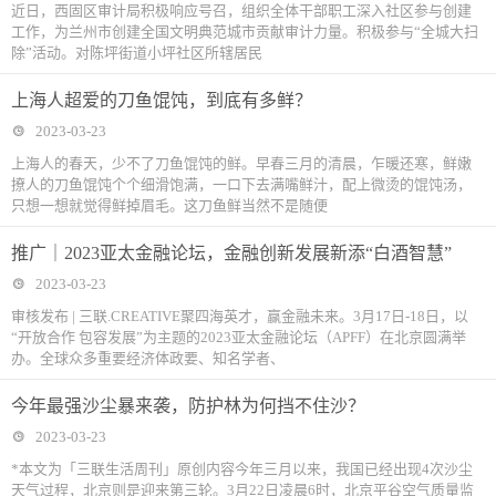
近日，西固区审计局积极响应号召，组织全体干部职工深入社区参与创建
工作，为兰州市创建全国文明典范城市贡献审计力量。积极参与“全城大扫
除”活动。对陈坪街道小坪社区所辖居民
上海人超爱的刀鱼馄饨，到底有多鲜？
2023-03-23
上海人的春天，少不了刀鱼馄饨的鲜。早春三月的清晨，乍暖还寒，鲜嫩
撩人的刀鱼馄饨个个细滑饱满，一口下去满嘴鲜汁，配上微烫的馄饨汤，
只想一想就觉得鲜掉眉毛。这刀鱼鲜当然不是随便
推广｜2023亚太金融论坛，金融创新发展新添“白酒智慧”
2023-03-23
审核发布 | 三联.CREATIVE聚四海英才，赢金融未来。3月17日-18日，以
“开放合作 包容发展”为主题的2023亚太金融论坛（APFF）在北京圆满举
办。全球众多重要经济体政要、知名学者、
今年最强沙尘暴来袭，防护林为何挡不住沙？
2023-03-23
*本文为「三联生活周刊」原创内容今年三月以来，我国已经出现4次沙尘
天气过程，北京则是迎来第三轮。3月22日凌晨6时，北京平谷空气质量监