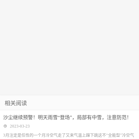
硬上，园方无
缅北失联→
奈：把丑话说
在前头
相关阅读
沙尘继续预警！明天雨雪“登场”，局部有中雪，注意防范！
2023-03-23
3月注定是任性的一个月冷空气走了又来气温上蹿下跳这不“全能型”冷空气