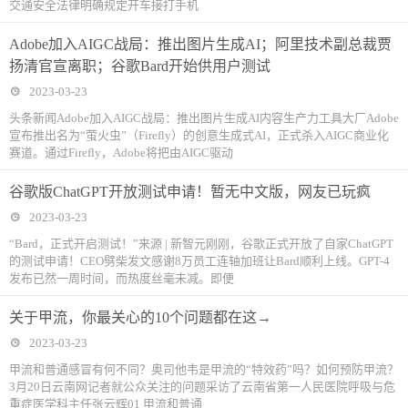
交通安全法律明确规定开车接打手机
Adobe加入AIGC战局：推出图片生成AI；阿里技术副总裁贾
扬清官宣离职；谷歌Bard开始供用户测试
2023-03-23
头条新闻Adobe加入AIGC战局：推出图片生成AI内容生产力工具大厂Adobe
宣布推出名为“萤火虫”（Firefly）的创意生成式AI，正式杀入AIGC商业化
赛道。通过Firefly，Adobe将把由AIGC驱动
谷歌版ChatGPT开放测试申请！暂无中文版，网友已玩疯
2023-03-23
“Bard，正式开启测试！”来源 | 新智元刚刚，谷歌正式开放了自家ChatGPT
的测试申请！CEO劈柴发文感谢8万员工连轴加班让Bard顺利上线。GPT-4
发布已然一周时间，而热度丝毫未减。即便
关于甲流，你最关心的10个问题都在这→
2023-03-23
甲流和普通感冒有何不同？奥司他韦是甲流的“特效药”吗？如何预防甲流？
3月20日云南网记者就公众关注的问题采访了云南省第一人民医院呼吸与危
重症医学科主任张云辉01 甲流和普通