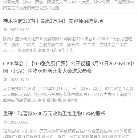
带着大风、沙尘、雨雪、降温又来了PART 01大风、沙尘今天一早漫天沙尘
的笼罩下太原的天空长这样山西
神木直聘220期丨最高2万/月！美容师招聘专场
2023-03-23
陕西汇盛乐新文化产业发展有限公司聘化妆师/美容师4000-8000元/月包吃
住丨提成丨工龄奖丨全勤奖期中奖丨期末奖丨招生奖丨优秀奖金工作要
求：1、负责顾客的皮肤项目的操作工作
CPIE荐会｜【100张免费门票】公开议程,3月31日2023BRD中
国（北京）生物药创新开发大会邀您参会
2023-03-23
大会安排01会议时间2023年3月31-4月1日 （周五、周六）02会议地点北京
丰大国际大酒店（经济技术开发区荣华中路20号）03会议主办方上海勇兮
峰会& 药研界面100张限/量/免/费/名/额/领
重磅！瑞普拟6300万元收购圣维生物15%的股权
2023-03-23
瑞普生物：拟以6300万元收购新兴兽药疫苗生产企业圣维生物15%的股权
格隆汇3月21日瑞普生物公布，近日，公司与福建圣维生物科技有限公司