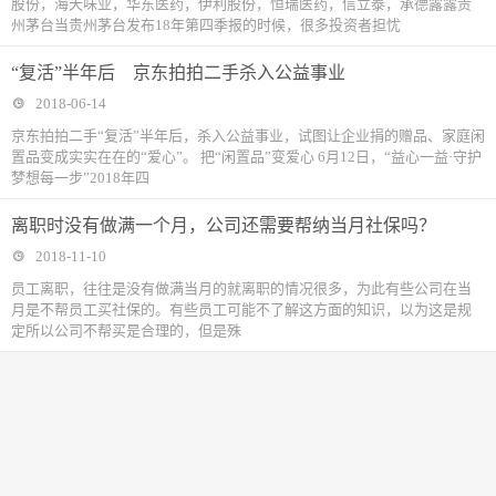
股份，海天味业，华东医药，伊利股份，恒瑞医药，信立泰，承德露露贵
州茅台当贵州茅台发布18年第四季报的时候，很多投资者担忧
“复活”半年后 京东拍拍二手杀入公益事业
2018-06-14
京东拍拍二手“复活”半年后，杀入公益事业，试图让企业捐的赠品、家庭闲
置品变成实实在在的“爱心”。 把“闲置品”变爱心 6月12日，“益心一益·守护
梦想每一步”2018年四
离职时没有做满一个月，公司还需要帮纳当月社保吗？
2018-11-10
​员工离职，往往是没有做满当月的就离职的情况很多，为此有些公司在当
月是不帮员工买社保的。有些员工可能不了解这方面的知识，以为这是规
定所以公司不帮买是合理的，但是殊