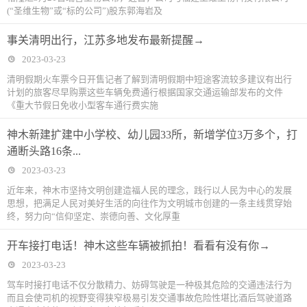
(“圣维生物”或“标的公司”)股东郭海岩及
事关清明出行，江苏多地发布最新提醒→
2023-03-23
清明假期火车票今日开售记者了解到清明假期中短途客流较多建议有出行
计划的旅客尽早购票这些车辆免费通行根据国家交通运输部发布的文件
《重大节假日免收小型客车通行费实施
神木新建扩建中小学校、幼儿园33所，新增学位3万多个，打
通断头路16条...
2023-03-23
近年来，神木市坚持文明创建造福人民的理念，践行以人民为中心的发展
思想，把满足人民对美好生活的向往作为文明城市创建的一条主线贯穿始
终，努力向“信仰坚定、崇德向善、文化厚重
开车接打电话！神木这些车辆被抓拍！看看有没有你→
2023-03-23
驾车时接打电话不仅分散精力、妨碍驾驶是一种极其危险的交通违法行为
而且会使司机的视野变得狭窄极易引发交通事故危险性堪比酒后驾驶道路