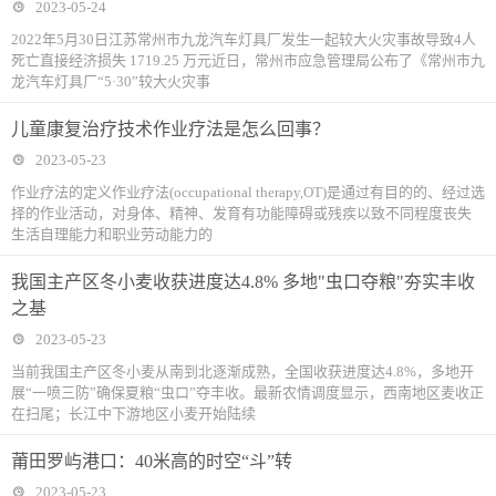
2023-05-24
2022年5月30日江苏常州市九龙汽车灯具厂发生一起较大火灾事故导致4人
死亡直接经济损失 1719.25 万元近日，常州市应急管理局公布了《常州市九
龙汽车灯具厂“5·30”较大火灾事
儿童康复治疗技术作业疗法是怎么回事？
2023-05-23
作业疗法的定义作业疗法(occupational therapy,OT)是通过有目的的、经过选
择的作业活动，对身体、精神、发育有功能障碍或残疾以致不同程度丧失
生活自理能力和职业劳动能力的
我国主产区冬小麦收获进度达4.8% 多地"虫口夺粮"夯实丰收
之基
2023-05-23
当前我国主产区冬小麦从南到北逐渐成熟，全国收获进度达4.8%，多地开
展“一喷三防”确保夏粮“虫口”夺丰收。最新农情调度显示，西南地区麦收正
在扫尾；长江中下游地区小麦开始陆续
莆田罗屿港口：40米高的时空“斗”转
2023-05-23