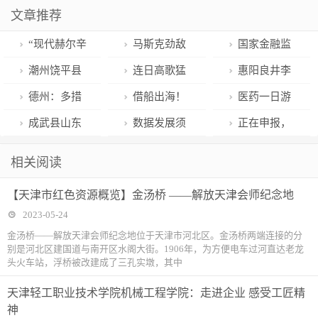
文章推荐
“现代赫尔辛
马斯克劲敌
国家金融监
基”轮靠泊天津
维珍轨道停
督管理总局发
潮州饶平县
连日高歌猛
惠阳良井李
港第二集装箱
运，资产售出
布 保险公司业
举办食品产销
进之后纳指休
志敏：从“吃
德州：多措
借船出海！
医药一日游
码头
所得仅市值百
务回暖投资向
对接暨直播带
整，纳指
货”到澳洲蓝龙
并举拓市场 逆
城陵矶至香港
行情？医药
成武县山东
数据发展须
正在申报，
分之一
好
货专场活动
100ETF回调幅
虾养殖行家
水行舟稳外贸
直航开辟外省
ETF（159929
越兴生物科技
依规而行
武汉公布直播
相关阅读
“食品+电商”让
度超1.5%
烟花爆竹出口
）三连阳后跌
有限公司年产
电商集聚区认
【天津市红色资源概览】金汤桥 ——解放天津会师纪念地
饶平美食走向
新通道
超1%
10000吨烯啶
定条件
2023-05-24
全国
虫胺可溶液剂
金汤桥——解放天津会师纪念地位于天津市河北区。金汤桥两端连接的分
别是河北区建国道与南开区水阁大街。1906年，为方便电车过河直达老龙
项目
头火车站，浮桥被改建成了三孔实墩，其中
天津轻工职业技术学院机械工程学院：走进企业 感受工匠精
神