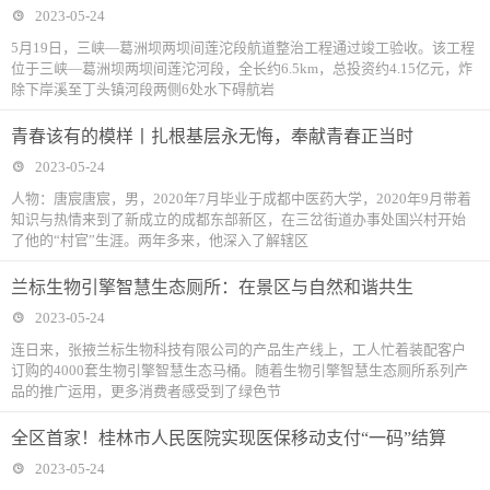
2023-05-24
5月19日，三峡—葛洲坝两坝间莲沱段航道整治工程通过竣工验收。该工程
位于三峡—葛洲坝两坝间莲沱河段，全长约6.5km，总投资约4.15亿元，炸
除下岸溪至丁头镇河段两侧6处水下碍航岩
青春该有的模样丨扎根基层永无悔，奉献青春正当时
2023-05-24
人物：唐宸唐宸，男，2020年7月毕业于成都中医药大学，2020年9月带着
知识与热情来到了新成立的成都东部新区，在三岔街道办事处国兴村开始
了他的“村官”生涯。两年多来，他深入了解辖区
兰标生物引擎智慧生态厕所：在景区与自然和谐共生
2023-05-24
连日来，张掖兰标生物科技有限公司的产品生产线上，工人忙着装配客户
订购的4000套生物引擎智慧生态马桶。随着生物引擎智慧生态厕所系列产
品的推广运用，更多消费者感受到了绿色节
全区首家！桂林市人民医院实现医保移动支付“一码”结算
2023-05-24