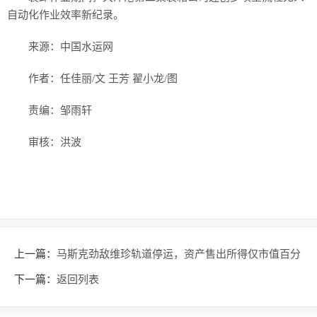
自动化作业效率新纪录。
来源：中国水运网
作者：任佳丽/文 王芳 翟小龙/图
责编：邹雨轩
审核：洪波
上一篇：
马斯克劲敌维珍轨道停运，资产售出所得仅市值百分
之一
下一篇：
返回列表