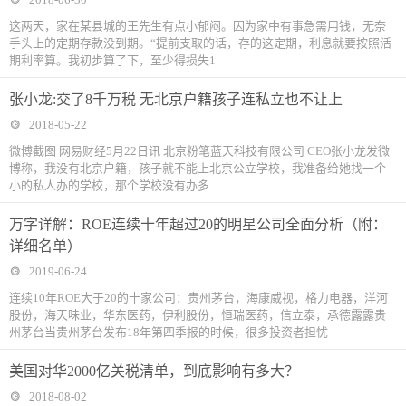
这两天，家在某县城的王先生有点小郁闷。因为家中有事急需用钱，无奈
手头上的定期存款没到期。“提前支取的话，存的这定期，利息就要按照活
期利率算。我初步算了下，至少得损失1
张小龙:交了8千万税 无北京户籍孩子连私立也不让上
2018-05-22
微博截图 网易财经5月22日讯 北京粉笔蓝天科技有限公司 CEO张小龙发微
博称，我没有北京户籍，孩子就不能上北京公立学校，我准备给她找一个
小的私人办的学校，那个学校没有办多
万字详解：ROE连续十年超过20的明星公司全面分析（附：
详细名单）
2019-06-24
连续10年ROE大于20的十家公司：贵州茅台，海康威视，格力电器，洋河
股份，海天味业，华东医药，伊利股份，恒瑞医药，信立泰，承德露露贵
州茅台当贵州茅台发布18年第四季报的时候，很多投资者担忧
美国对华2000亿关税清单，到底影响有多大？
2018-08-02