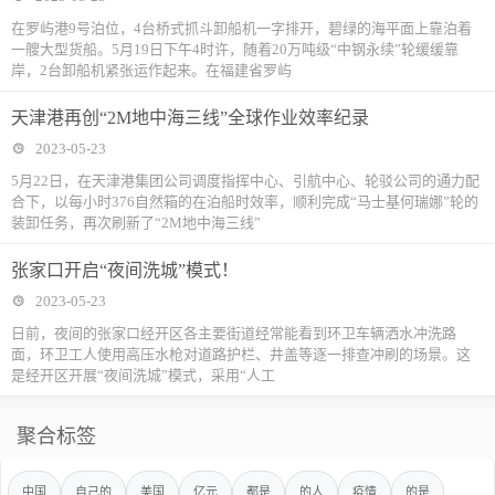
在罗屿港9号泊位，4台桥式抓斗卸船机一字排开，碧绿的海平面上靠泊着
一艘大型货船。5月19日下午4时许，随着20万吨级“中钢永续”轮缓缓靠
岸，2台卸船机紧张运作起来。在福建省罗屿
天津港再创“2M地中海三线”全球作业效率纪录
2023-05-23
5月22日，在天津港集团公司调度指挥中心、引航中心、轮驳公司的通力配
合下，以每小时376自然箱的在泊船时效率，顺利完成“马士基何瑞娜”轮的
装卸任务，再次刷新了“2M地中海三线”
张家口开启“夜间洗城”模式！
2023-05-23
日前，夜间的张家口经开区各主要街道经常能看到环卫车辆洒水冲洗路
面，环卫工人使用高压水枪对道路护栏、井盖等逐一排查冲刷的场景。这
是经开区开展“夜间洗城”模式，采用“人工
聚合标签
中国
自己的
美国
亿元
都是
的人
疫情
的是