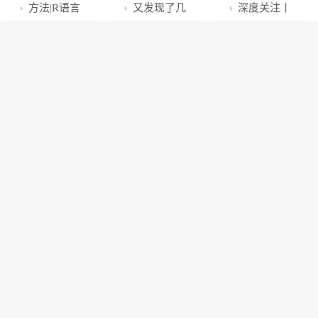
资委：下一步
势
被Steam因安
公布
举报！
范 规则解读
讲师面对面 @
牌发展报告
方法|R语言
又发现了几
深度关注丨
整合有四大重
全考虑下架了
十一：直播间
回归分析——
个，让人惊艳
“2022年度全
点
话术引流方
多元线性回归
的良心App！
国十大考古新
分析
发现”揭晓 追
根溯源实证中
华文明发展历
程