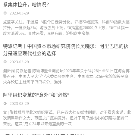
系集体拉升，啥情况？
2023-03-29
点蓝字关注，不迷路~A股今日走势分化，沪指窄幅震荡，科创50指数大幅
拉升，一度涨超3%；港股强势上扬，恒指重返20000点上方，恒生科指一
度大涨近5%。具体来看，A股方面，沪指盘中窄幅
特派记者丨中国资本市场研究院院长吴晓求：阿里巴巴的拆
分是适应现代社会的选择
2023-03-29
潮新闻 特派记者 陈颖博鳌亚洲论坛2023年年会于3月28日至31日在海南博
鳌召开。中国人民大学学术委员会副主席、中国资本市场研究院院长吴晓
求在论坛上就阿里巴巴拆分、海外
阿里组织变革的“意外”和“必然”
2023-03-29
文 | 陶魏斌阿里此次组织变革，已在各大社交媒体刷屏，对于看客来说，此
次调整动作之大、范围之广属实意外。但对于阿里最核心的顶层决策者们
来说，这次“成立24年以来最重要的一次