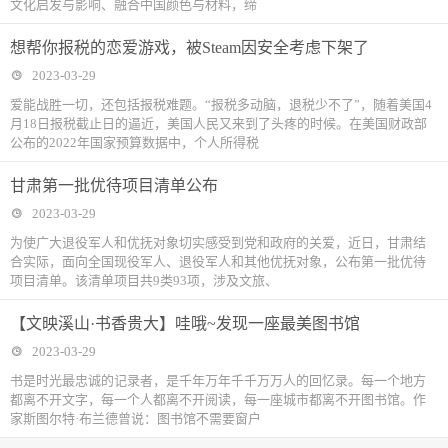
文化启发与影响、融合中国颜色与材料，缔
想帮你报税的恋爱游戏，被Steam因安全考虑下架了
2023-03-29
爱能战胜一切，还包括报税难题。“报税多动脑，退税少不了”，随着美国4
月18日报税截止日的逼近，美国人民又来到了头疼的时候。在美国财政部
公布的2022年国家预算数据中，个人所得税
甘肃第一批优待项目清单公布
2023-03-29
为使广大退役军人和优抚对象切实感受到党和政府的关爱，近日，甘肃结
合实际，面向全国现役军人、退役军人和其他优抚对象，公布第一批优待
项目清单。该清单项目共9类93项，涉及文旅、
【文映溪山·书香贵大】哇哦~发现一座最美图书馆
2023-03-29
书是时光最忠诚的记录者，是千年万年千千万万人的回忆录。每一个地方
都离不开文字，每一个人都离不开阅读，每一座城市都离不开图书馆。作
家斯图尔特·布兰德曾说：图书馆不需要窗户