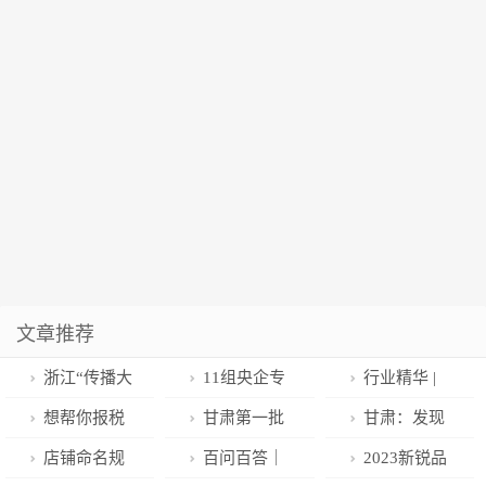
文章推荐
浙江“传播大
11组央企专
行业精华 |
脑”与阿里云深
业化整合项目
奢侈品接轨年
想帮你报税
甘肃第一批
甘肃：发现
化合作
集中签约！国
轻人的正确姿
的恋爱游戏，
优待项目清单
这些问题，请
店铺命名规
百问百答｜
2023新锐品