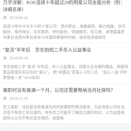
万字详解：ROE连续十年超过20的明星公司全面分析（附：
详细名单）
2019-06-24
连续10年ROE大于20的十家公司：贵州茅台，海康威视，格力电器，洋河
股份，海天味业，华东医药，伊利股份，恒瑞医药，信立泰，承德露露贵
州茅台当贵州茅台发布18年第四季报的时候，很多投资者担忧
“复活”半年后 京东拍拍二手杀入公益事业
2018-06-14
京东拍拍二手“复活”半年后，杀入公益事业，试图让企业捐的赠品、家庭闲
置品变成实实在在的“爱心”。 把“闲置品”变爱心 6月12日，“益心一益·守护
梦想每一步”2018年四
离职时没有做满一个月，公司还需要帮纳当月社保吗？
2018-11-10
​员工离职，往往是没有做满当月的就离职的情况很多，为此有些公司在当
月是不帮员工买社保的。有些员工可能不了解这方面的知识，以为这是规
定所以公司不帮买是合理的，但是殊