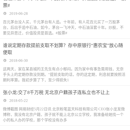
票#
2019-06-28
百元茅台没人买，千元茅台有人追。十年前，有人花百元买了一万股茅
台，后出手追中石油，如今，茅台一飞冲天，中石油深套十年。炒股，不
要见异思迁，价值投资是首选。#股票#
谁说定期存款提前支取不划算？存中原银行“惠农宝”放心随
便取
2018-06-30
这两天，家在某县城的王先生有点小郁闷。因为家中有事急需用钱，无奈
手头上的定期存款没到期。“提前支取的话，存的这定期，利息就要按照活
期利率算。我初步算了下，至少得损失1
张小龙:交了8千万税 无北京户籍孩子连私立也不让上
2018-05-22
微博截图 网易财经5月22日讯 北京粉笔蓝天科技有限公司 CEO张小龙发微
博称，我没有北京户籍，孩子就不能上北京公立学校，我准备给她找一个
小的私人办的学校，那个学校没有办多