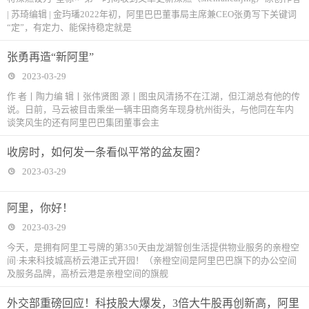
| 苏琦编辑 | 金玙璠2022年初，阿里巴巴董事局主席兼CEO张勇写下关键词
“定”，有定力、能保持稳定就是
张勇再造“新阿里”
2023-03-29
作 者丨陶力编 辑丨张伟贤图 源丨图虫风清扬不在江湖，但江湖总有他的传
说。日前，马云被目击乘坐一辆丰田商务车现身杭州街头，与他同在车内
谈笑风生的还有阿里巴巴集团董事会主
收房时，如何发一条看似平常的盆友圈？
2023-03-29
阿里，你好！
2023-03-29
今天，是拥有阿里工号牌的第350天由龙湖智创生活提供物业服务的亲橙空
间·未来科技城高桥云港正式开园！（亲橙空间是阿里巴巴旗下的办公空间
及服务品牌，高桥云港是亲橙空间的旗舰
外交部重磅回应！科技股大爆发，3倍大牛股再创新高，阿里