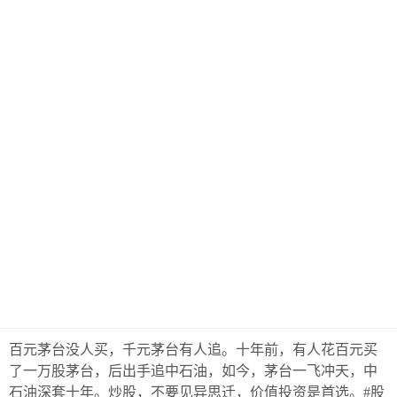
百元茅台没人买，千元茅台有人追。十年前，有人花百元买
了一万股茅台，后出手追中石油，如今，茅台一飞冲天，中
石油深套十年。炒股，不要见异思迁，价值投资是首选。#股