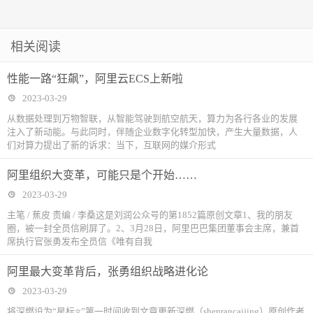
相关阅读
性能一路“狂飙”，阿里云ECS上新啦
2023-03-29
从数据处理到万物智联，从智能驾驶到航空航天，算力为各行各业的发展
注入了新动能。与此同时，伴随企业数字化转型加快，产生大量数据，人
们对算力提出了新的诉求：当下，互联网的媒介形式
阿里组织大变革，可能只是个开始……
2023-03-29
主笔 / 蕉皮 责编 / 李桑这是刘润公众号的第1852篇原创文章1、我的朋友
圈，被一封全员信刷屏了。2、3月28日，阿里巴巴集团董事会主席，兼首
席执行官张勇发布全员信《唯有自我
阿里最大变革背后，张勇组织战略进化论
2023-03-29
将深燃设为“星标⭐”第一时间收到文章更新深燃（shenrancaijing）原创作者