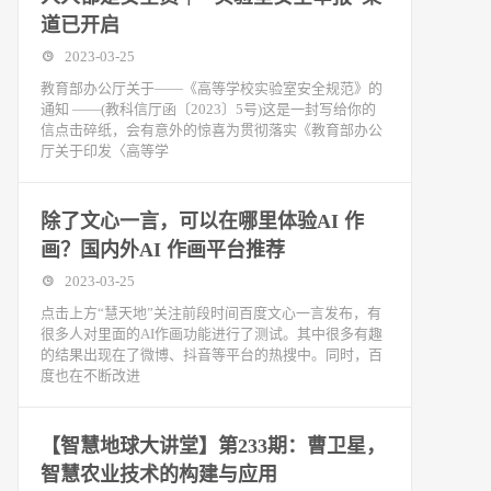
道已开启
2023-03-25
教育部办公厅关于——《高等学校实验室安全规范》的
通知 ——(教科信厅函〔2023〕5号)这是一封写给你的
信点击碎纸，会有意外的惊喜为贯彻落实《教育部办公
厅关于印发〈高等学
除了文心一言，可以在哪里体验AI 作
画？国内外AI 作画平台推荐
2023-03-25
点击上方“慧天地”关注‍‍前段时间百度文心一言发布，有
很多人对里面的AI作画功能进行了测试。其中很多有趣
的结果出现在了微博、抖音等平台的热搜中。同时，百
度也在不断改进
【智慧地球大讲堂】第233期：曹卫星，
智慧农业技术的构建与应用