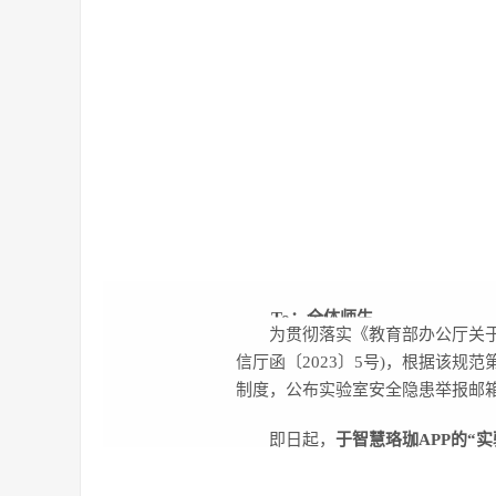
To：全体师生
为贯彻落实《教育部办公厅关
信厅函〔2023〕5号)，根据该规
制度，公布实验室安全隐患举报邮
即日起，
于智慧珞珈APP的“
学校实验室安全工作，确保广大师
和隐患排查治理。