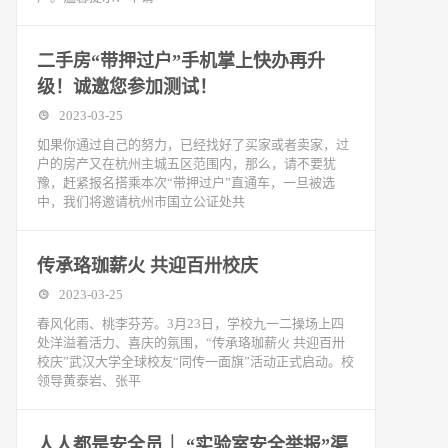
二手房“带押过户”手机掌上快办再升
级！诚邀您参加测试！
2023-03-25
如果你通过自己的努力，已经找好了买家或者卖家，过
户的房产又在杭州主城五区范围内，那么，请不要犹
豫，赶紧报名搭乘本次“带押过户”直通车，一旦被选
中，我们将邀请杭州市国立公证处共
传承珞珈薪火 共迎百卅校庆
2023-03-25
春风化雨、桃李芬芳。3月23日，学校九一二操场上四
处洋溢着活力、喜庆的氛围，“传承珞珈薪火 共迎百卅
校庆”武汉大学全球校友“同传一面旗”活动正式启动。校
领导黄泰岩、张平
人人都是安全员｜ “实验室安全举报”渠