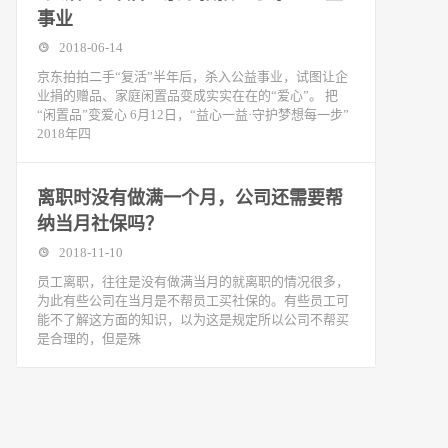
事业
2018-06-14
京东拍拍二手“复活”半年后，杀入公益事业，试图让企
业捐的赠品、家庭闲置品变成实实在在的“爱心”。 把
“闲置品”变爱心 6月12日，“益心一益·守护梦想每一步”
2018年四
离职时没有做满一个月，公司还需要帮
纳当月社保吗？
2018-11-10
​员工离职，往往是没有做满当月的就离职的情况很多，
为此有些公司在当月是不帮员工买社保的。有些员工可
能不了解这方面的知识，以为这是规定所以公司不帮买
是合理的，但是殊