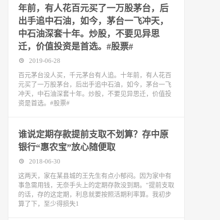
年前，有人花百元买了一万股茅台，后
出手追中石油，如今，茅台一飞冲天，
中石油深套十年。炒股，不要见异思
迁，价值投资是首选。#股票#
2019-06-28
百元茅台没人买，千元茅台有人追。十年前，有人花百
元买了一万股茅台，后出手追中石油，如今，茅台一飞
冲天，中石油深套十年。炒股，不要见异思迁，价值投
资是首选。#股票#
谁说定期存款提前支取不划算？存中原
银行“惠农宝”放心随便取
2018-06-30
这两天，家在某县城的王先生有点小郁闷。因为家中有
事急需用钱，无奈手头上的定期存款没到期。“提前支取
的话，存的这定期，利息就要按照活期利率算。我初步
算了下，至少得损失1