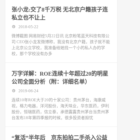
张小龙:交了8千万税 无北京户籍孩子连
私立也不让上
2018-05-22
微博截图 网易财经5月22日讯 北京粉笔蓝天科技有限公
司 CEO张小龙发微博称，我没有北京户籍，孩子就不能
上北京公立学校，我准备给她找一个小的私人办的学
校，那个学校没有办多
万字详解：ROE连续十年超过20的明星
公司全面分析（附：详细名单）
2019-06-24
连续10年ROE大于20的十家公司：贵州茅台，海康威
视，格力电器，洋河股份，海天味业，华东医药，伊利
股份，恒瑞医药，信立泰，承德露露贵州茅台当贵州茅
台发布18年第四季报的时候，很多投资者担忧
“复活”半年后 京东拍拍二手杀入公益