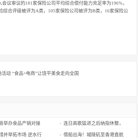
入会议审议的181家保险公司平均综合偿付能力充足率为196%，
风险综合评级被评为A类，105家保险公司被评为B类，16家保险公
活动 “食品+电商”让饶平美食走向全国
县举办食品产销对接
连日高歌猛进之后纳指休整，
专场活动 “食品+电
纳指100ETF回调幅度超1.5%
措并举拓市场 逆水行
借船出海！城陵矶至香港直航