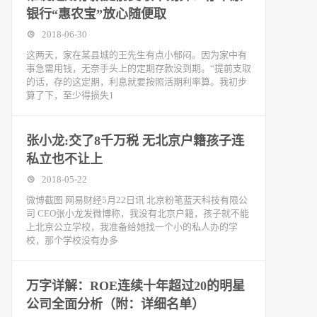
银行“惠农宝”放心随便取
2018-06-30
这两天，家在某县城的王先生有点小郁闷。因为家中有
事急需用钱，无奈手头上的定期存款没到期。“提前支取
的话，存的这定期，利息就要按照活期利率算。我初步
算了下，至少得损失1
张小龙:交了8千万税 无北京户籍孩子连
私立也不让上
2018-05-22
微博截图 网易财经5月22日讯 北京粉笔蓝天科技有限公
司 CEO张小龙发微博称，我没有北京户籍，孩子就不能
上北京公立学校，我准备给她找一个小的私人办的学
校，那个学校没有办多
万字详解：ROE连续十年超过20的明星
公司全面分析（附：详细名单）