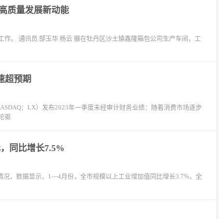
湃高质量发展新动能
作。 通讯员 郜玉华 杨云 摄在牡丹区沙土镇鑫隆箱包公司生产车间，工
速超预期
SDAQ：LX）发布2023年一季度未经审计财务业绩：随着消费市场逐步
轮驱
，同比增长7.5%
行情况，数据显示，1—4月份，全市规模以上工业增加值同比增长3.7%，全