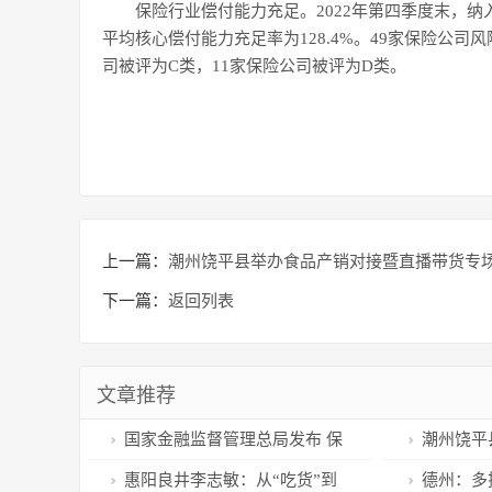
保险行业偿付能力充足。2022年第四季度末，纳
平均核心偿付能力充足率为128.4%。49家保险公司
司被评为C类，11家保险公司被评为D类。
上一篇：
潮州饶平县举办食品产销对接暨直播带货专场
下一篇：
返回列表
文章推荐
国家金融监督管理总局发布 保
潮州饶平
险公司业务回暖投资向好
暨直播带货
惠阳良井李志敏：从“吃货”到
德州：多