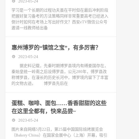
2023-05-24
学习是一个长期的过程功夫虽在平时但在最后冲刺阶段
把握好复习备考的方法策略同样非常重要高考已经进入
倒计时如何在考场上写出好作文？西安eTV微信公众号
邀请一线教师给出备
惠州博罗的“镇馆之宝”，有多厉害？
2023-05-24
据史料记载，先秦时期博罗县境内有缚娄国存在，
秦始皇统一岭南之后设傅罗县，公元280年，傅罗县改
称博罗县，在漫长的历史长河中，博罗境内留下了丰富
的文物古迹。 博罗县先后在
蛋糕、咖啡、面包……香香甜甜的这些
在这里全都有，快来品尝~
2023-05-24
图片来自网络5月22日，第25届中国国际焙烤展览会
（Bakery China）在国家会展中心（上海）开幕，吸引