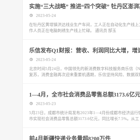
实施“三大战略” 推进“四个突破” 牡丹区澎
2023-05-24
在牡丹区黄堽镇洪达线业生产车间，工人正在自动化生产线上工
作人员正在电脑刺绣生产线上忙碌。 通讯员 郜玉
乐信发布Q1财报：营收、利润同比大增，增
2023-05-24
北京时间5月24日，中国领先的新消费数字科技服务商乐信（NA
复苏，消费金融再次迎来重要机遇期，乐信坚持风险、数据双
1—4月，全市社会消费品零售总额3173.6亿元
2023-05-23
5月23日，成都市统计局发布2023年1—4月份成都市经济运
市实现社会消费品零售总额3173.6亿元，同比增长7.5%。从工
前4月新疆快递业务量超8200万件