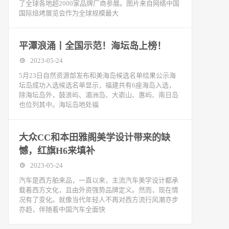
了全球各地超2000家品牌厂商参展。图片来自网络中国
国际焙烤展览会作为全球规模最大
平潭浪涌丨全国示范！海坛岛上榜！
2023-05-24
5月23日自然资源部发布和美海岛候选名单结果公示海
坛岛成功入选候选名单显示，福建共有6座海岛入选，
除海坛岛外，鼓浪屿、湄洲岛、大嵛山、惠屿、南日岛
也位列其中。海坛岛地处福
大众CC和本田雅阁美学设计带来的缺
憾，红旗H6来填补
2023-05-24
汽车是西方舶来品，一直以来，主流汽车美学设计都承
载着西方文化，且由外资强势品牌定义。然而，现在情
况有了变化。就像当代年轻人不再对西方流行风潮亦步
亦趋，伴随着中国汽车全面快