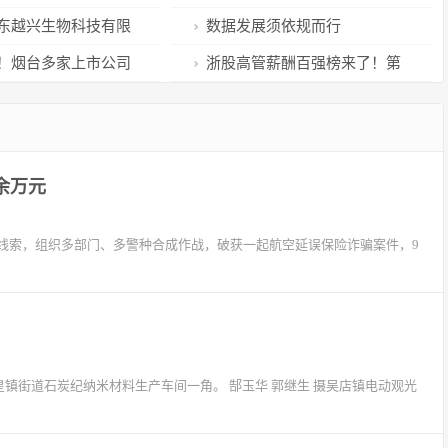
美食走向全国
开辟外省烟花爆竹出口新通道
东越兴生物科技有限
数据发展须依规而行
000吨烯啶虫胺可溶液
！烟台多家上市公司
浙股高管薪酬百强榜来了！第
“大事”！
一名是他
余万元
线索，组织多部门、多警种合成作战，破获一起航空延误保险诈骗案件，9
皇镇街道石炭纪纳米材料生产车间一角。 郜玉华 郭继生 摄吴店镇电动观光