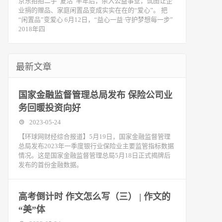
京东拍拍二手“复活”半年后，杀入公益事业，试图让企
业捐的赠品、家庭闲置品变成实实在在的“爱心”。 把
“闲置品”变爱心 6月12日，“益心一益·守护梦想每一步”
2018年四
最新文章
国家金融监督管理总局发布 保险公司业
务回暖投资向好
2023-05-24
【环球网财经综合报道】5月19日，国家金融监督管理
总局发布2023年一季度银行业保险业主要监管指标数据
情况。这是国家金融监督管理总局5月18日正式揭牌后
发布的首份金融数据。
高考倒计时 作文怎么写（三） | 作文的
“美”体