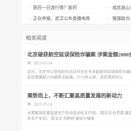
商”让饶平
澳洲蓝龙虾养殖行家
舟稳外贸
医药一日游行情？医药
成武县山
ETF（159929）三连阳后跌超1%
公司年产10
正在申报，武汉公布直播电商
强强联合
剂项目
集聚区认定条件
联手干了件
相关阅读
北京破获航空延误保险诈骗案 涉案金额2000
2023-05-24
近日，北京市公安局经侦总队针对全市多起航空延误保险诈骗
名犯罪嫌疑人均被依法批捕。2019年以来，该犯罪团伙以
乘势而上，不断汇聚高质量发展的新动力
2023-05-24
大黄集镇宏鑫包装生产车间自动化生产线。 郜玉华 杜贵霞 摄
车生产车间。 郜玉华 刘婷婷 摄安兴镇高