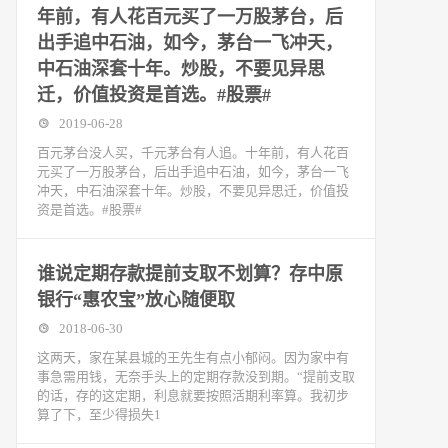
年前，有人花百元买了一万股茅台，后
出手追中石油，如今，茅台一飞冲天，
中石油深套十年。炒股，不要见异思
迁，价值投资是首选。#股票#
2019-06-28
百元茅台没人买，千元茅台有人追。十年前，有人花百
元买了一万股茅台，后出手追中石油，如今，茅台一飞
冲天，中石油深套十年。炒股，不要见异思迁，价值投
资是首选。#股票#
谁说定期存款提前支取不划算？存中原
银行“惠农宝”放心随便取
2018-06-30
这两天，家在某县城的王先生有点小郁闷。因为家中有
事急需用钱，无奈手头上的定期存款没到期。“提前支取
的话，存的这定期，利息就要按照活期利率算。我初步
算了下，至少得损失1