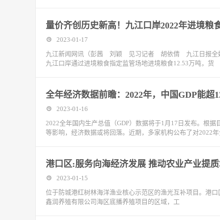
​量价齐创历史新高！九江口岸2022年进境粮
2023-01-17
九江新闻网讯（彭茜 刘颖 见习记者 胡依倩 九江日报全媒
九江口岸通过进境粮食指定监管场地进境粮食12.53万吨，货
全年经济数据前瞻：2022年，中国GDP能超1
2023-01-16
2022全年国内生产总值（GDP）数据将于1月17日发布。根
等影响，经济数据或将回落。近期，多家机构公布了对2022年
港口区:服务向海经济发展 推动农业产业提
2023-01-15
位于防城港红树林海洋渔业核心示范区的渔光互补项目。港口
鑫润养殖有限公司海区底播养殖项目的区域，工