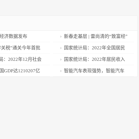
年经济数据发布
新春走基层 | 雷尚清的“致富经”
零关税”通关今年首批
国家统计局：2022年全国居民
人均可支配收入36883元
：2022年12月社会
国家统计局：2022年居民收入
额下降1.8%
增长与经济增长基本同步
国GDP达1210207亿
智能汽车表现强势，智能汽车
3%
ETF涨超1.4%，顺络电子涨超
5.2%