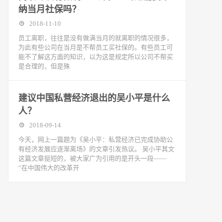
纳当月社保吗？
2018-11-10
​员工离职，往往是没有做满当月的就离职的情况很多，
为此有些公司在当月是不帮员工买社保的。有些员工可
能不了解这方面的知识，以为这是规定所以公司不帮买
是合理的，但是殊
建议中国私营经济退出的吴小平是什么
人？
2018-09-14
今天，网上一篇题为《吴小平：私营经济已完成协助公
有经济发展应逐渐离场》的文章引发热议。 吴小平其文
这篇文章挺短的，被大家广为引用的是开头一段——
“在中国伟大的改革开