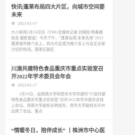
快讯|蓬莱布局四大片区，向城市空间要
未来
2023-01-17
大小新闻1月16日讯（YMG全媒体记者 刘晓阳 杨春娜
张丞 摄影报道）今天下午，“蓬莱仙境 未来先来”2023
蓬莱城市推介会上，四大片区成为推介会上与会企业家
讨论的热词。蓬莱区副区
川渝共建特色食品重庆市重点实验室召
开2022年学术委员会年会
2023-01-17
1月16日，由西南大学和西华大学共建的“川渝共建
特色食品重庆市重点实验室”召开2022年学术委员会线
上会议。西南大学副校长韩旭东、西华大学副校长许州
出席了会议。重点
“情暖冬日，陪伴成长” 丨株洲市中心医