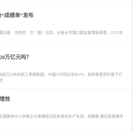
食“成绩单”发布
记者 沈明杰 文／摄）日前，记者从市港口航运管理局获悉，2022年
20万亿元吗？
据目前已公布的前三季度数据，中国GDP同比增长3%，但四季度受外需下行
全
质增效
区融媒体中心供图企沙渔港经济区标准化生产车间。钟馥蔚 摄在防城港市