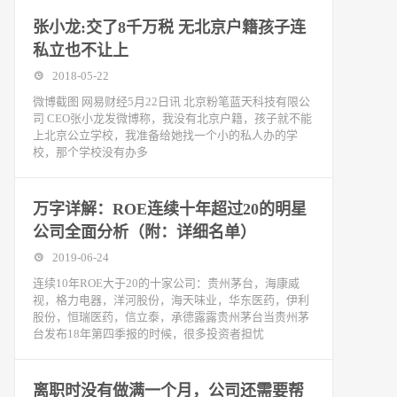
张小龙:交了8千万税 无北京户籍孩子连
私立也不让上
2018-05-22
微博截图 网易财经5月22日讯 北京粉笔蓝天科技有限公
司 CEO张小龙发微博称，我没有北京户籍，孩子就不能
上北京公立学校，我准备给她找一个小的私人办的学
校，那个学校没有办多
万字详解：ROE连续十年超过20的明星
公司全面分析（附：详细名单）
2019-06-24
连续10年ROE大于20的十家公司：贵州茅台，海康威
视，格力电器，洋河股份，海天味业，华东医药，伊利
股份，恒瑞医药，信立泰，承德露露贵州茅台当贵州茅
台发布18年第四季报的时候，很多投资者担忧
离职时没有做满一个月，公司还需要帮