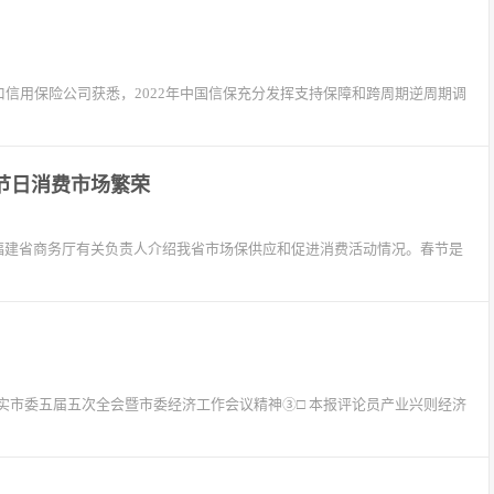
信用保险公司获悉，2022年中国信保充分发挥支持保障和跨周期逆周期调
节日消费市场繁荣
，福建省商务厅有关负责人介绍我省市场保供应和促进消费活动情况。春节是
实市委五届五次全会暨市委经济工作会议精神③□ 本报评论员产业兴则经济