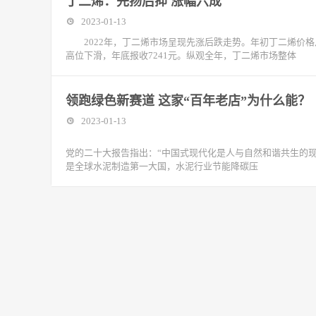
丁二烯：先扬后抑 涨幅六成
2023-01-13
2022年，丁二烯市场呈现先涨后跌走势。年初丁二烯价格从4
高位下滑，年底报收7241元。纵观全年，丁二烯市场整体
领跑绿色新赛道 这家“百年老店”为什么能？
2023-01-13
党的二十大报告指出：“中国式现代化是人与自然和谐共生的
是全球水泥制造第一大国，水泥行业节能降碳压