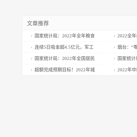
文章推荐
国家统计局：2022年全年粮食
2022全
增产丰收，畜牧业生产稳定增长
连续5日吸金超4.5亿元，军工
烟台：“
ETF（512660）涨超1.3%，盘中
进口钾肥
国家统计局：2022年全国居民
国家统计局
溢价交易
人均消费支出24538元
消费品零售总
超额完成预期目标！2022年城
2022年中
镇新增就业1206万人
元 同比增长