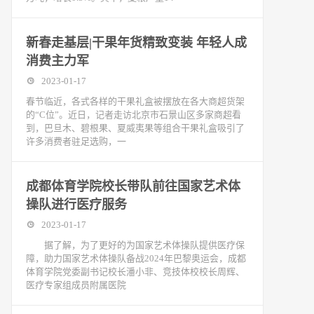
新春走基层|干果年货精致变装 年轻人成
消费主力军
2023-01-17
春节临近，各式各样的干果礼盒被摆放在各大商超货架
的“C位”。近日，记者走访北京市石景山区多家商超看
到，巴旦木、碧根果、夏威夷果等组合干果礼盒吸引了
许多消费者驻足选购，一
成都体育学院校长带队前往国家艺术体
操队进行医疗服务
2023-01-17
据了解，为了更好的为国家艺术体操队提供医疗保
障，助力国家艺术体操队备战2024年巴黎奥运会，成都
体育学院党委副书记校长潘小非、竞技体校校长周辉、
医疗专家组成员附属医院