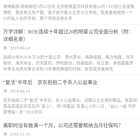
微博截图 网易财经5月22日讯 北京粉笔蓝天科技有限公司 CEO张小龙发微
博称，我没有北京户籍，孩子就不能上北京公立学校，我准备给她找一个
小的私人办的学校，那个学校没有办多
万字详解：ROE连续十年超过20的明星公司全面分析（附：
详细名单）
2019-06-24
连续10年ROE大于20的十家公司：贵州茅台，海康威视，格力电器，洋河
股份，海天味业，华东医药，伊利股份，恒瑞医药，信立泰，承德露露贵
州茅台当贵州茅台发布18年第四季报的时候，很多投资者担忧
“复活”半年后 京东拍拍二手杀入公益事业
2018-06-14
京东拍拍二手“复活”半年后，杀入公益事业，试图让企业捐的赠品、家庭闲
置品变成实实在在的“爱心”。 把“闲置品”变爱心 6月12日，“益心一益·守护
梦想每一步”2018年四
离职时没有做满一个月，公司还需要帮纳当月社保吗？
2018-11-10