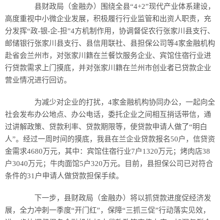
县财政局（金融办）围绕全县“4+2”现代产业体系建设，
高度重视中小微企业发展，积极履行行业监管和出资人职责，充
分发挥“政-银-企-担”4方机制作用，协调督促农行张家川县支行、
邮储银行张家川县支行、县信用联社、县担保公司等4家金融机构
赴省会兰州市，对张家川籍在兰餐饮服务企业、宾馆住宿行业进
行贷款需求上门摸底，并对张家川籍在兰州市创业者已贷款企业
营业情况进行回访。
为减少对企业的打扰，4家金融机构协同办公，一起向全
社会发布办公地点、办公电话，委托企业之间相互捎话带信，通
过讲解政策、贷款利率、贷款期限等，使贷款申请人做了“明白
人”。经过一周时间的摸底，我县在兰企业贷款报名50户，信贷资
金需求4680万元，其中：宾馆住宿行业7户1320万元；烤肉店38
户3040万元；牛肉面馆5户320万元。目前，县担保公司已对符合
条件的31户申请人做贷款担保手续。
下一步，县财政局（金融办）将以抓贷款进度促经济发
展，全力冲刺一季度“开门红”，保障“三抓三促”行动落实见效，