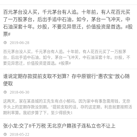
百元茅台没人买，千元茅台有人追。十年前，有人花百元买
了一万股茅台，后出手追中石油，如今，茅台一飞冲天，中
石油深套十年。炒股，不要见异思迁，价值投资是首选。#股
票#
2019-06-28
百元茅台没人买，千元茅台有人追。十年前，有人花百元买了一万股茅
台，后出手追中石油，如今，茅台一飞冲天，中石油深套十年。炒股，不
要见异思迁，价值投资是首选。#股票#
谁说定期存款提前支取不划算？存中原银行“惠农宝”放心随
便取
2018-06-30
这两天，家在某县城的王先生有点小郁闷。因为家中有事急需用钱，无奈
手头上的定期存款没到期。“提前支取的话，存的这定期，利息就要按照活
期利率算。我初步算了下，至少得损失1
张小龙:交了8千万税 无北京户籍孩子连私立也不让上
2018-05-22