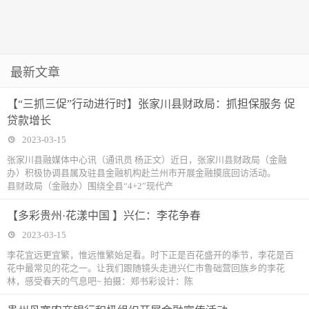
最新文章
【“三抓三促”行动进行时】张家川县财政局：抓担保服务 促
贷款增长
2023-03-15
张家川县融媒体中心讯（通讯员 杨正文）近日，张家川县财政局（金融
办）积极协调县属及驻县金融机构赴兰州市开展金融摸底回访活动。
县财政局（金融办）围绕全县“4+2”现代产
【多彩贵州·花漾中国 】兴仁：李花争春
2023-03-15
李花宜远更宜繁，惟远惟繁始足看。时下正是百花盛开的季节，李花是百
花中最常见的花之一。让我们跟随镜头走进兴仁市鲁础营回族乡的李花
林，感受春天的气息吧~ 拍摄：郑书彩设计：陈