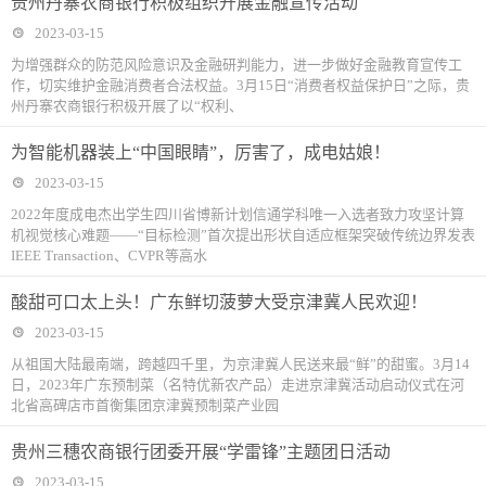
贵州丹寨农商银行积极组织开展金融宣传活动
2023-03-15
为增强群众的防范风险意识及金融研判能力，进一步做好金融教育宣传工
作，切实维护金融消费者合法权益。3月15日“消费者权益保护日”之际，贵
州丹寨农商银行积极开展了以“权利、
为智能机器装上“中国眼睛”，厉害了，成电姑娘！
2023-03-15
2022年度成电杰出学生四川省博新计划信通学科唯一入选者致力攻坚计算
机视觉核心难题——“目标检测”首次提出形状自适应框架突破传统边界发表
IEEE Transaction、CVPR等高水
酸甜可口太上头！广东鲜切菠萝大受京津冀人民欢迎！
2023-03-15
从祖国大陆最南端，跨越四千里，为京津冀人民送来最“鲜”的甜蜜。3月14
日，2023年广东预制菜（名特优新农产品）走进京津冀活动启动仪式在河
北省高碑店市首衡集团京津冀预制菜产业园
贵州三穗农商银行团委开展“学雷锋”主题团日活动
2023-03-15