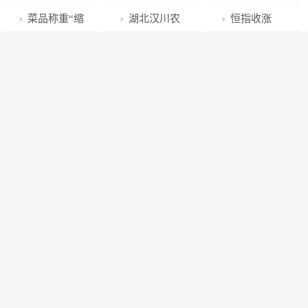
财政局：抓担
传活动
题团日活动
宽合作领域 全
茶旅融合的“诗
展金融服务新
略为成渝地区
县支行投放贷
如何在15年
菜品称重“缩
湖北汉川农
恒指收涨
保服务 促贷款
面助力乡村振
与远方”
市民专项行动
双城经济圈建
款1000万元持
内，带领迪士
水”11%！凑凑
商银行“三个
1.52%医药股
增长
兴
设贡献力量
续助力金沙县
尼市值成长5
火锅缺斤少两
三”加大支农支
强势，博安生
国家储备林项
倍的？
被查
小信贷资金投
物大涨34%
目建设
放