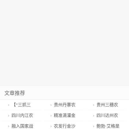
文章推荐
【“三抓三
贵州丹寨农
贵州三穗农
促”行动进行
商银行积极组
商银行团委开
四川内江农
精准滴灌金
四川达州农
时】张家川县
织开展金融宣
展“学雷锋”主
商银行持续拓
融“活水” 共绘
商银行深入开
融入国家战
农发行金沙
鲍勃·艾格是