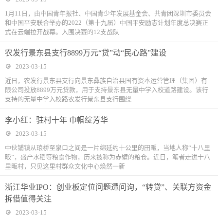
1月11日，由中国青年报社、中国青少年发展基金会、共青团深圳市委员会
和中国平安联合举办的2022（第十九届）中国平安励志计划年度总决赛正
式在云端拉开战幕。入围决赛的12支战队
农发行景东县支行8899万元“贷”动“民心路”建设
2023-03-15
近日，农发行景东县支行向景东彝族自治县国有资本运营管理（集团）有
限公司投放8899万元贷款，用于支持景东县无量中学入校道路建设。该行
支持的无量中学入校路农发行景东县支行围绕
李小红：驻村十年 巾帼绽芳华
2023-03-15
中伙铺镇从琅桥至泉口之间是一片绵延约十公里的田畈，当地人称“十八里
畈”，盛产水稻等粮食作物，历来被称为赤壁的粮仓。近日，笔者走进十八
里畈村，只见这里村群众文化中心焕然一新
浙江华业IPO：创业板定位问题遭问询，“转贷”、关联方资金
拆借值得关注
2023-03-15