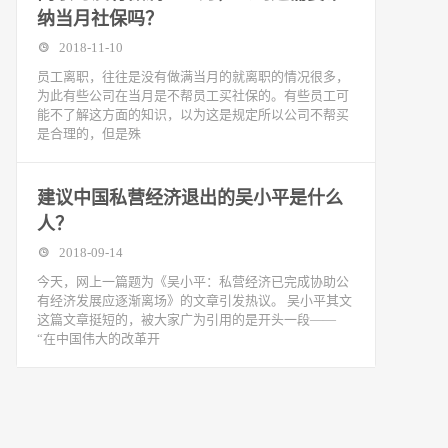
纳当月社保吗？
2018-11-10
​员工离职，往往是没有做满当月的就离职的情况很多，
为此有些公司在当月是不帮员工买社保的。有些员工可
能不了解这方面的知识，以为这是规定所以公司不帮买
是合理的，但是殊
建议中国私营经济退出的吴小平是什么
人？
2018-09-14
今天，网上一篇题为《吴小平：私营经济已完成协助公
有经济发展应逐渐离场》的文章引发热议。 吴小平其文
这篇文章挺短的，被大家广为引用的是开头一段——
“在中国伟大的改革开