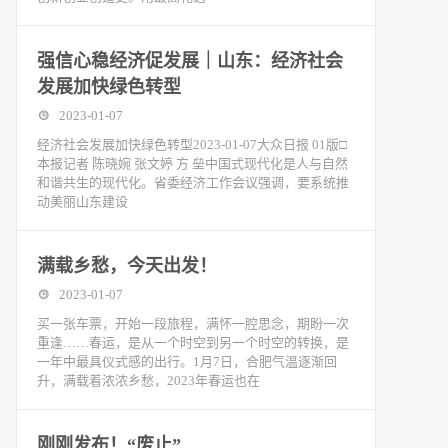
强信心稳经济促发展｜山东：经济社会
发展加快绿色转型
2023-01-07
经济社会发展加快绿色转型2023-01-07大众日报 01版□
本报记者 陈晓婉 张文婷 方 垒中国式现代化是人与自然
和谐共生的现代化。省委经济工作会议强调，要系统推
动美丽山东建设
满载乡愁，今天出发！
2023-01-07
买一张车票，开始一段旅程，满怀一腔思念，期盼一次
重逢……春运，是从一个时空到另一个时空的转换，是
一年中最具仪式感的出行。1月7日，合肥气温逐渐回
升，满载着浓浓乡愁，2023年春运也在
刚刚发布！“废止”