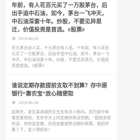
年前，有人花百元买了一万股茅台，后
出手追中石油，如今，茅台一飞冲天，
中石油深套十年。炒股，不要见异思
迁，价值投资是首选。#股票#
2019-06-28
百元茅台没人买，千元茅台有人追。十年前，有人花百
元买了一万股茅台，后出手追中石油，如今，茅台一飞
冲天，中石油深套十年。炒股，不要见异思迁，价值投
资是首选。#股票#
谁说定期存款提前支取不划算？存中原
银行“惠农宝”放心随便取
2018-06-30
这两天，家在某县城的王先生有点小郁闷。因为家中有
事急需用钱，无奈手头上的定期存款没到期。“提前支取
的话，存的这定期，利息就要按照活期利率算。我初步
算了下，至少得损失1