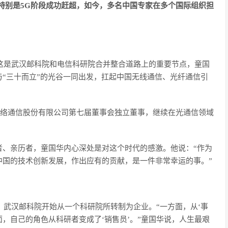
特别是5G阶段成功赶超，如今，多名中国专家在多个国际组织担
，这是武汉邮科院和电信科研院合并整合道路上的重要节点，童国
“三十而立”的光谷一同出发，扛起中国无线通信、光纤通信引
合网络通信股份有限公司第七届董事会独立董事，继续在光通信领域
者、亲历者，童国华内心深处是对这个时代的感激。他说：“作为
中国的技术创新发展，作出应有的贡献，是一件非常幸运的事。”
，武汉邮科院开始从一个科研院所转制为企业。“一方面，从‘事
面，自己的角色从科研者变成了‘销售员’。”童国华说，人生最艰