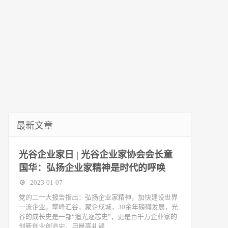
最新文章
光谷企业家日 | 光谷企业家协会会长童
国华：弘扬企业家精神是时代的呼唤
2023-01-07
党的二十大报告指出：弘扬企业家精神，加快建设世界
一流企业。攀峰汇谷，聚企成城，30余年磅礴发展，光
谷的成长史是一部“追光逐芯史”，更是百千万企业家的
创新创业创造史。用最高礼遇