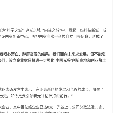
“科学之城”“追光之城”“向往之城”中，崛起一座科技新城，成
建设国家创新中心，勇担国家高水平科技自立自强使命，形成了
斗者呕心沥血、踔厉奋发的结果。我们面向未来求发展，但不能忘
们，设立企业家日将进一步强化‘中国光谷’创新高地和创业热土
在就职表态发言中表示，东湖高新区的发展和光谷的成长，凝聚了
历史，如今更要引领着光谷精神持炬前行。”
家企业，其中百亿级企业已达8家，光谷上市公司总数达近60家，