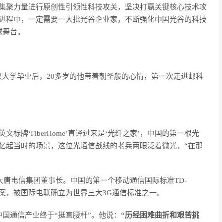
，集聚力量进行原创性引领性科技攻关，坚决打赢关键核心技术攻
史进程中，一定需要一大批光谷企业家，不断强化中国光谷的科技
球舞台。
汉大学毕业后，20多岁的他带着朝圣般的心情，第一次走进邮科
牌‘FiberHome’直译过来是‘光纤之家’，中国的第一根光
忆起当时的场景，这位光通信战线的老兵两眼泛着微光，“在那
大唐电信集团董事长。中国的第一个移动通信国际标准TD-
方案，被国际电联确立为世界三大3G通信标准之一。
国通信产业终于“挺直腰杆”。他说：
“历经困难曲折和艰苦挑