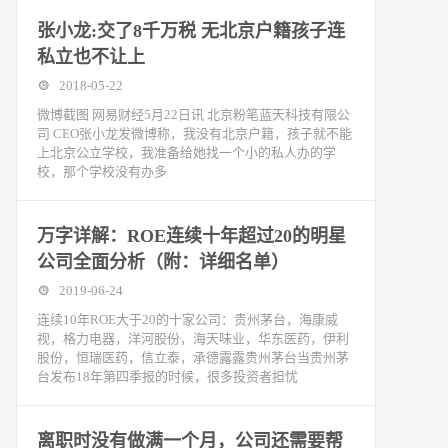
张小龙:交了8千万税 无北京户籍孩子连
私立也不让上
2018-05-22
微博截图 网易财经5月22日讯 北京粉笔蓝天科技有限公
司 CEO张小龙发微博称，我没有北京户籍，孩子就不能
上北京公立学校，我准备给她找一个小的私人办的学
校，那个学校没有办多
万字详解：ROE连续十年超过20的明星
公司全面分析（附：详细名单）
2019-06-24
连续10年ROE大于20的十家公司：贵州茅台，海康威
视，格力电器，洋河股份，海天味业，华东医药，伊利
股份，恒瑞医药，信立泰，承德露露贵州茅台当贵州茅
台发布18年第四季报的时候，很多投资者担忧
离职时没有做满一个月，公司还需要帮