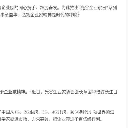
企业家的同心携手、踔厉奋发。为此推出“光谷企业家日”系列
立董事童国华：弘扬企业家精神是时代的呼唤》
于企业家精神。”
近日，光谷企业家协会会长童国华接受长江日
国从1G、2G跟跑，3G、4G并跑，到5G时代引领世界的过
科学家挺进市场，力求突破，把企业带进了百亿级行列。