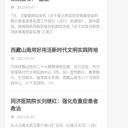
2023-01-07
7日，卫健委网站发布《关于废止新型冠状病毒感染的
肺炎患者遗体处置工作指引（试行）的通知》。其中提
到，根据国务院联防联控机制综合组《关于印发对新型
冠状病毒感染实施“乙类乙
西藏山南用好用活新时代文明实践阵地
2023-01-07
为持续推动党的二十大精神落地生根、见行见效，充分
发挥新时代文明实践中心（所、站）宣传群众、教育群
众、引领群众、服务群众作用，西藏山南市13个文明实
践中心、82个实践所、555
同济医院院长刘继红：强化危重症患者
救治
2023-01-07
长江日报大武汉客户端1月7日讯（记者汪文汉）1月6