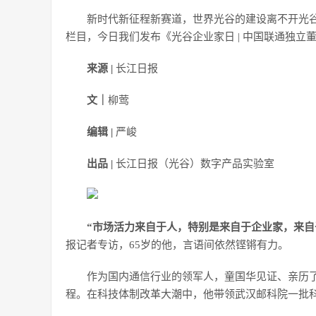
新时代新征程新赛道，世界光谷的建设离不开光谷
栏目，今日我们发布《光谷企业家日 | 中国联通独
来源 |
长江日报
文｜
柳莺
编辑 |
严峻
出品 |
长江日报（光谷）数字产品实验室
“市场活力来自于人，特别是来自于企业家，来自
报记者专访，65岁的他，言语间依然铿锵有力。
作为国内通信行业的领军人，童国华见证、亲历了中
程。在科技体制改革大潮中，他带领武汉邮科院一批