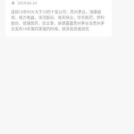
2019-06-24
连续10年ROE大于20的十家公司：贵州茅台，海康威
视，格力电器，洋河股份，海天味业，华东医药，伊利
股份，恒瑞医药，信立泰，承德露露贵州茅台当贵州茅
台发布18年第四季报的时候，很多投资者担忧
美国对华2000亿关税清单，到底影响有
多大？
2018-08-02
1 今天A股大跌，上证最大跌幅超过2%。直接导火索是
美国证实计划对华2000亿美元产品加征25%关税。 听起
来，2000亿美元数目巨大，我们来算笔账。 2000亿美
元，按现在人民币汇率
“复活”半年后 京东拍拍二手杀入公益
事业
2018-06-14