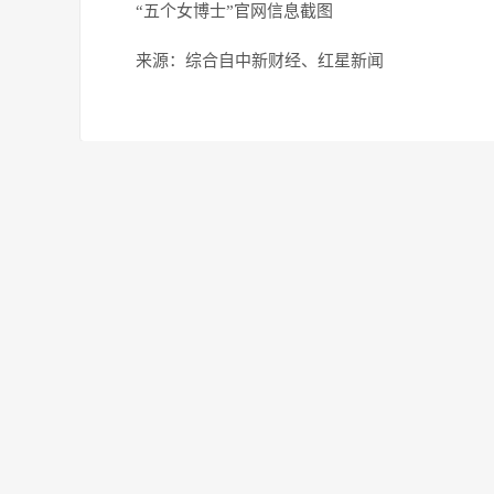
“五个女博士”官网信息截图
来源：综合自中新财经、红星新闻
上一篇：
太康：多措并举备战“三夏”确保172万亩夏
下一篇：
返回列表
文章推荐
起底“五个女博士”：操盘的只
太康：多
有一个博士
保172万
金价狂飙，有人用100克黄金赚
临朐：每
了1万多元！未来还会涨吗？
奖补资金 
经济茶座︱巧用金融杠杆 促进
全国首个