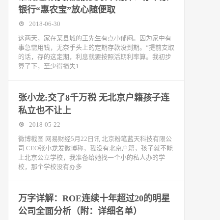
银行“惠农宝”放心随便取
2018-06-30
这两天，家在某县城的王先生有点小郁闷。因为家中有
事急需用钱，无奈手头上的定期存款没到期。“提前支取
的话，存的这定期，利息就要按照活期利率算。我初步
算了下，至少得损失1
张小龙:交了8千万税 无北京户籍孩子连
私立也不让上
2018-05-22
微博截图 网易财经5月22日讯 北京粉笔蓝天科技有限公
司 CEO张小龙发微博称，我没有北京户籍，孩子就不能
上北京公立学校，我准备给她找一个小的私人办的学
校，那个学校没有办多
万字详解：ROE连续十年超过20的明星
公司全面分析（附：详细名单）