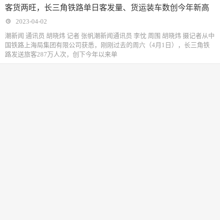
客货两旺，长三角铁路单日客发量、货运装车数创今年新高
2023-04-02
潮新闻 通讯员 胡晓炜 记者 张帆潮新闻通讯员 李忱 周围 胡晓炜 摄记者从中
国铁路上海局集团有限公司获悉，刚刚过去的周六（4月1日），长三角铁
路发送旅客287万人次，创下今年以来单