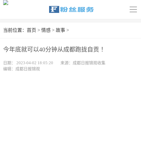
导
航
首页
当前位置：
首页
>
情感
>
故事
>
科技
今年底就可以40分钟从成都跑拢自贡 ！
娱乐
日期：
2023-04-02 18:05:20
来源：成都日报锦观收集
编辑：成都日报锦观
汽车
体育
财经
旅游
育儿