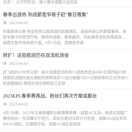
出去”，以不同形式，推介展示成都大运风采
春季出游热 到成都宽窄巷子赶“春日雅集”
2023-04-02
封面新闻记者 杨金祝赏公园绿道的姹紫嫣红，采田间高山的野菜春味，坐
宽窄巷子的茶馆竹椅。眼前的成都，春意盎然，市民踏青游玩热情高涨，
成都文旅市场持续升温。4月1日起，成都宽窄巷
转扩！这些航班仍在双流机场坐
2023-04-02
赶飞机的小伙伴注意！由于成都双流机场T1提质改造自4月3日零时起川航
成都双流国内进出港航班将转场至T2运行随着3月26日新航季的正式开启川
航成都国际/港澳台进出港航班已全部
2023KPL春季赛再战，粉丝们再次齐聚成都台
2023-04-02
4月1日晚，2023年王者荣耀职业联赛春季赛—成都AG主场，继续在成都广
播电视台一号演播大厅进行。此轮比赛对决双方分别是：成都AG战队和苏
州KSG战队。比赛刚开始，成都AG战队就收获