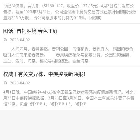
每经AI快讯，赛力斯（SH 601127，收盘价：37.85元）4月2日晚间发布公
告称，截至2023年3月31日，公司通过集中竞价交易方式已累计回购股份数
量为225.9万股，占公司总股本的比例为0.15%，回购成
图话 | 晋祠胜境 春色正好
2023-04-02
人间四月，春意盎然。晋祠公园，鸟语花香，景色宜人，满园的春色
吸引人们前来踏春赏景。 春风唤醒花朵与花瓣共舞，公园里的连翘、
玉兰、紫荆、海棠、樱花等相继绽放。垂丝海棠
权威丨有关变异株，中疾控最新通报！
2023-04-02
4月1日晚，中国疾控中心发布全国新型冠状病毒感染疫情最新情况。对比3
月25日中疾控通报数据，3月23日至3月30日，全国本土重点关注变异株新
增22例，包含1例XBB.1、8例XBB.1.5、8例XB