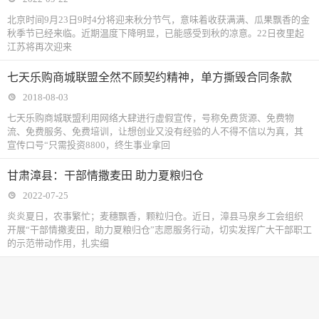
北京时间9月23日9时4分将迎来秋分节气，意味着收获满满、瓜果飘香的金
秋季节已经来临。近期温度下降明显，已能感受到秋的凉意。22日夜里起
江苏将再次迎来
七天乐购商城联盟全然不顾契约精神，单方撕毁合同条款
2018-08-03
七天乐购商城联盟利用网络大肆进行虚假宣传，号称免费货源、免费物
流、免费服务、免费培训，让想创业又没有经验的人不得不信以为真，其
宣传口号“只需投资8800，终生事业拿回
甘肃漳县：干部情撒麦田 助力夏粮归仓
2022-07-25
炎炎夏日，农事繁忙；麦穗飘香，颗粒归仓。近日，漳县马泉乡工会组织
开展“干部情撒麦田，助力夏粮归仓”志愿服务行动，切实发挥广大干部职工
的示范带动作用，扎实细