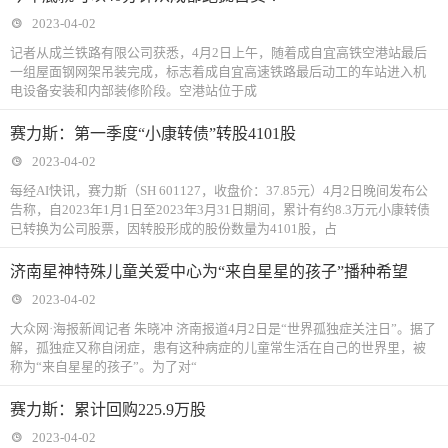
2023-04-02
记者从成兰铁路有限公司获悉，4月2日上午，随着成自宜高铁空港站最后
一组屋面钢网架吊装完成，标志着成自宜高速铁路最后动工的车站进入机
电设备安装和内部装修阶段。空港站位于成
赛力斯：第一季度“小康转债”转股4101股
2023-04-02
每经AI快讯，赛力斯（SH 601127，收盘价：37.85元）4月2日晚间发布公
告称，自2023年1月1日至2023年3月31日期间，累计有约8.3万元小康转债
已转换为公司股票，因转股形成的股份数量为4101股，占
济南星神特殊儿童关爱中心为“来自星星的孩子”播种希望
2023-04-02
大众网·海报新闻记者 朱晓冲 济南报道4月2日是“世界孤独症关注日”。据了
解，孤独症又称自闭症，患有这种病症的儿童常生活在自己的世界里，被
称为“来自星星的孩子”。为了对“
赛力斯：累计回购225.9万股
2023-04-02