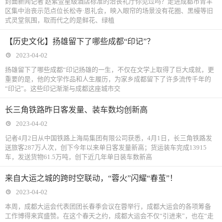
封面新闻记者 赵紫萱星级酒店标准的治丧礼厅你见过吗？走进成都市青羊
区集中治丧示范点位长松寺·恩礼会，映入眼帘的场景没有花圈、黑幔等旧
式灵堂氛围，取而代之的是鲜花、绿植
【历史文化】扬雄留下了哪些成都“印记”？
2023-04-02
扬雄留下了哪些成都“印记扬雄的一生，不仅在文学上取得了巨大成就，更
重要的是，他的文学作品和人生履历，为家乡成都留下了许多流传千年的
“印记”。这些印记渐渐与成都这座城市交
长三角铁路昨日客发量、装车数均创新高
2023-04-02
记者4月2日从中国铁路上海局集团有限公司获悉，4月1日，长三角铁路发
送旅客287万人次，创下今年以来单日客发量新高；货运装车完成13915
车，发送货物61.5万吨，创下近几年单日装车数新高
来自大运之城的跨时空联动，“蓉火”闪耀“春茧”！
2023-04-02
本周，成都大运会代表团团长春季会议在蓉举行，成都大运会的各项筹备
工作博得来宾盛赞。在这个春天之约，成都大运会不仅“引进来”，也在“走