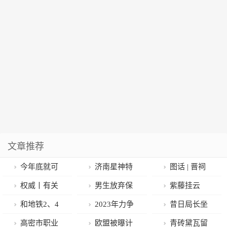
文章推荐
今年底就可
济南星神特
图话 | 晋祠
以40分钟从成
殊儿童关爱中
胜境 春色正好
权威丨有关
男生放弃保
紫藤挂云
都跑拢自贡 ！
心为“来自星星
变异株，中疾
研985却要考
木，香风更留
和地铁2、4
2023年力争
昔日局长坐
的孩子”播种希
控最新通报！
研？初试419
人
号线等精准调
光伏产业综合
上被告席！33
高密市职业
欧盟被曝计
青砖黛瓦留