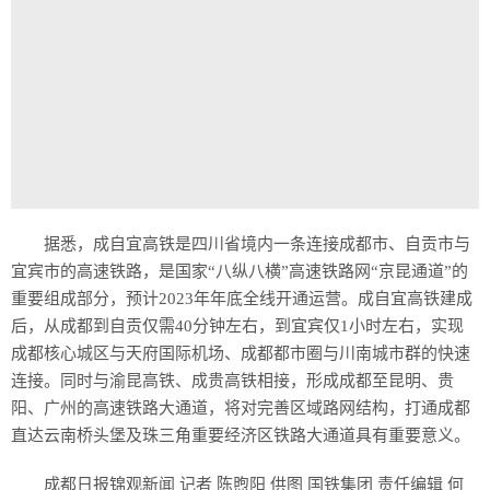
据悉，成自宜高铁是四川省境内一条连接成都市、自贡市与
宜宾市的高速铁路，是国家“八纵八横”高速铁路网“京昆通道”的
重要组成部分，预计2023年年底全线开通运营。成自宜高铁建成
后，从成都到自贡仅需40分钟左右，到宜宾仅1小时左右，实现
成都核心城区与天府国际机场、成都都市圈与川南城市群的快速
连接。同时与渝昆高铁、成贵高铁相接，形成成都至昆明、贵
阳、广州的高速铁路大通道，将对完善区域路网结构，打通成都
直达云南桥头堡及珠三角重要经济区铁路大通道具有重要意义。
成都日报锦观新闻 记者 陈煦阳 供图 国铁集团 责任编辑 何