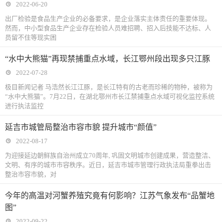
2022-06-20
出厂检验是食品生产企业的必备要求，是企业落实主体责任的重要体现。
然而，中小型食品生产企业存在检验人员难招聘、招入后技能不达标、人
员留不住等现实困
“水中大熊猫”再现禁捕重点水域，长江鄂州段出现多只江豚
2022-07-28
极目新闻记者 马浩然长江江豚，是长江特有的古老而珍稀的物种，被称为
“水中大熊猫”。7月22日，在湖北鄂州市长江禁捕重点水域可视化监控系统
进行执法监控
延吉市城管局整治市容市貌 提升城市“颜值”
2022-08-17
为迎接延边朝鲜族自治州成立70周年, 巩固文明城市创建成果，营造整洁、
文明、有序的城市市容秩序。近日，延吉市城市管理行政执法局重拳出击
整治市容市貌，对
今年的高温对河蟹养殖究竟有何影响？江苏气象发布“品蟹地
图”
2022-09-22