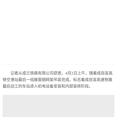
历史
美食
军事
国际
情感
故事
美文
记者从成兰铁路有限公司获悉，4月2日上午，随着成自宜高
铁空港站最后一组屋面钢网架吊装完成，标志着成自宜高速铁路
最后动工的车站进入机电设备安装和内部装修阶段。