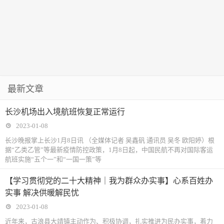
最新文章
长沙机场出入境航班恢复正常运行
2023-01-08
长沙晚报掌上长沙1月8日讯 （全媒体记者 吴鑫矾 通讯员 吴冬 欧阳婷）根
据“乙类乙管”等最新疫情防控政策，1月8日起，中国民航不再对国际客运
航班实施“五个一”和“一国一策”等
【学习贯彻党的二十大精神｜我为群众办实事】心系百姓办
实事 解决供暖解民忧
2023-01-08
近年来，古浪县大靖镇主动作为、积极协调，扎实推进为民办实事，着力