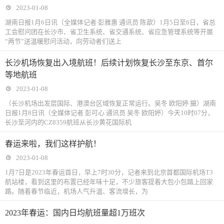
2023-01-08
湖南日报1月6日讯（全媒体记者 彭雅惠 通讯员 陈歆）1月5日至6日，省总
工会慰问团在长沙市、省卫生系统、省交通系统、省应急管理系统等开展
“两节”送温暖慰问活动，向劳动者们送上
长沙机场恢复出入境航班！后续计划恢复长沙至东京、首尔
等地航班
2023-01-08
（长沙机场出发层国际、港澳台区域恢复正常运行。吴冬 欧阳婷 摄）湖南
日报1月8日讯（全媒体记者 彭可心 通讯员 吴冬 欧阳婷）今天10时07分，
长沙至河内的CZ8359航班从长沙黄花国际机
春运来啦，我们这样护航！
2023-01-08
1月7日是2023年春运首日，早上7时30分，记者来到北京首都国际机场T3
航站楼，看到这里的布置已经年味十足，不少旅客提着大包小包踏上回家
路。随着春节临近，机场人气升温、客流增长，为
2023年春运：国内日均航班量超1万班次