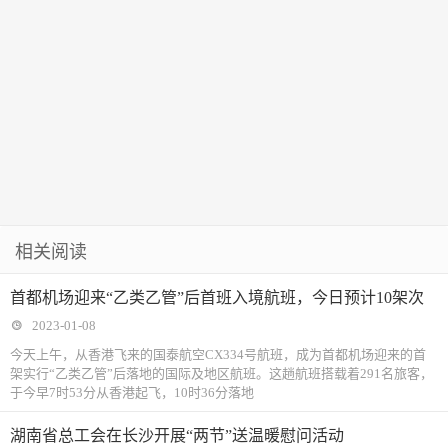
相关阅读
首都机场迎来“乙类乙管”后首班入境航班，今日预计10架次
2023-01-08
今天上午，从香港飞来的国泰航空CX334号航班，成为首都机场迎来的首
架实行“乙类乙管”后落地的国际及地区航班。这趟航班搭载着291名旅客，
于今早7时53分从香港起飞，10时36分落地
湖南省总工会在长沙开展“两节”送温暖慰问活动