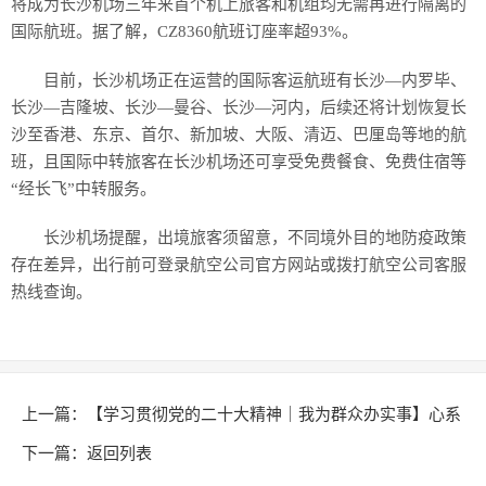
将成为长沙机场三年来首个机上旅客和机组均无需再进行隔离的
国际航班。据了解，CZ8360航班订座率超93%。
目前，长沙机场正在运营的国际客运航班有长沙—内罗毕、
长沙—吉隆坡、长沙—曼谷、长沙—河内，后续还将计划恢复长
沙至香港、东京、首尔、新加坡、大阪、清迈、巴厘岛等地的航
班，且国际中转旅客在长沙机场还可享受免费餐食、免费住宿等
“经长飞”中转服务。
长沙机场提醒，出境旅客须留意，不同境外目的地防疫政策
存在差异，出行前可登录航空公司官方网站或拨打航空公司客服
热线查询。
上一篇：
【学习贯彻党的二十大精神｜我为群众办实事】心系
百姓办实事 解决供暖解民忧
下一篇：
返回列表