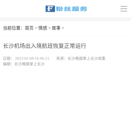
导
航
首页
当前位置：
首页
>
情感
>
故事
>
科技
长沙机场出入境航班恢复正常运行
娱乐
日期：
2023-01-08 16:00:21
来源：长沙晚报掌上长沙收集
编辑：长沙晚报掌上长沙
汽车
体育
财经
旅游
育儿