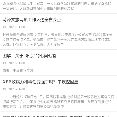
改善和强化保障民生，解决了一大批群众急难愁盼的问题，得到了群众的
一致好评。大靖镇财神阁小区供暖问题的解决就
菏泽文旅两项工作入选全省亮点
2023-01-08
牡丹晚报全媒体记者 文杰近日，省文化和旅游厅办公室公布了2022年全省
文旅工作亮点名单，菏泽市巨野工笔牡丹画和定陶地方戏曲两项工作成功
入选。巨野县立足画乡品牌，大力发展工
图解丨关于“阳康”的七问七答
2023-01-08
作者：王旭东（实习）
XBB致病力和毒性变强了吗？中疾控回应
2023-01-08
中新经纬1月8日电 8日，国务院联防联控机制就第十版防控方案有关情
况举行发布会。中国疾控中心病毒病所研究员陈操表示，从现在的报道和
研究来看，并没有观察到感染XBB系列变