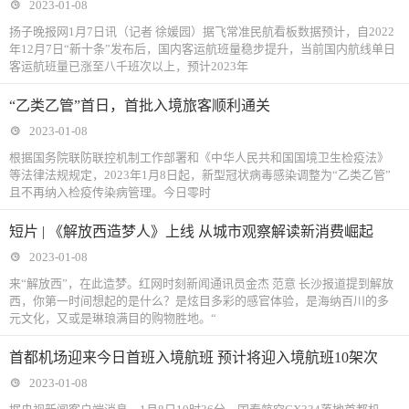
2023-01-08
扬子晚报网1月7日讯（记者 徐媛园）据飞常准民航看板数据预计，自2022
年12月7日“新十条”发布后，国内客运航班量稳步提升，当前国内航线单日
客运航班量已涨至八千班次以上，预计2023年
“乙类乙管”首日，首批入境旅客顺利通关
2023-01-08
根据国务院联防联控机制工作部署和《中华人民共和国国境卫生检疫法》
等法律法规规定，2023年1月8日起，新型冠状病毒感染调整为“乙类乙管”
且不再纳入检疫传染病管理。今日零时
短片 | 《解放西造梦人》上线 从城市观察解读新消费崛起
2023-01-08
来“解放西”，在此造梦。红网时刻新闻通讯员金杰 范意 长沙报道提到解放
西，你第一时间想起的是什么？是炫目多彩的感官体验，是海纳百川的多
元文化，又或是琳琅满目的购物胜地。“
首都机场迎来今日首班入境航班 预计将迎入境航班10架次
2023-01-08