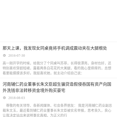
那天上课，我发现女同桌竟将手机调成震动夹在大腿根处
2016-07-30
高一刚开学的时候，给我分了个同桌叫苏菲，长得很漂亮，身材也好，还
特别喜欢穿超短裙，露着两条白花花的大美腿，看的我心里痒痒的，总想
着要能摸摸该多好。我挺喜欢她，就主动介绍自己说：
河南辅仁药业董事长朱文臣超生骗贷造假侵吞国有资产向国
外洗钱非法转移资金境外购买豪宅
2018-08-03
尊敬的有关领导、各新闻媒体、社会各界朋友： 我是河南辅仁药业副总
裁朱文玉，最近看到辅仁药业董事长朱文臣被实名举报，思考良久，良心
让我决定站出来说明事实真相，为正义的行