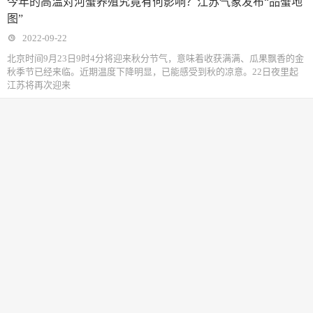
今年的高温对河蟹养殖究竟有何影响？江苏气象发布“品蟹地
图”
2022-09-22
北京时间9月23日9时4分将迎来秋分节气，意味着收获满满、瓜果飘香的金
秋季节已经来临。近期温度下降明显，已能感受到秋的凉意。22日夜里起
江苏将再次迎来