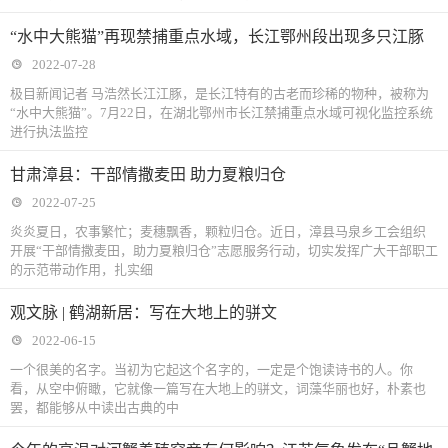
“水中大熊猫”再现禁捕重点水域，长江鄂州段出现多只江豚
2022-07-28
极目新闻记者 马浩然长江江豚，是长江特有的古老而珍稀的物种，被称为
“水中大熊猫”。7月22日，在湖北鄂州市长江禁捕重点水域可视化监控系统
进行执法监控
甘肃漳县：干部情撒麦田 助力夏粮归仓
2022-07-25
炎炎夏日，农事繁忙；麦穗飘香，颗粒归仓。近日，漳县马泉乡工会组织
开展“干部情撒麦田，助力夏粮归仓”志愿服务行动，切实发挥广大干部职工
的示范带动作用，扎实细
观文脉 | 鹤湖新居：写在大地上的骈文
2022-06-15
一个很美的名字。当初为它起这个名字的，一定是个饱读诗书的人。你
看，从空中俯瞰，它就像一篇写在大地上的骈文，词藻华丽也好，朴素也
罢，都能够从中读出古典的中