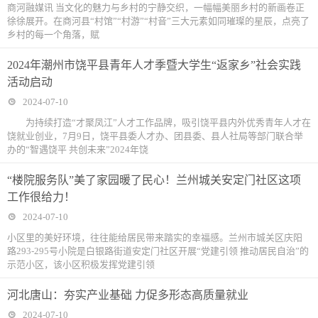
商河融媒讯 当文化的魅力与乡村的宁静交织，一幅幅美丽乡村的新画卷正
徐徐展开。在商河县“村馆”“村游”“村音”三大元素如同璀璨的星辰，点亮了
乡村的每一个角落，赋
2024年潮州市饶平县青年人才季暨大学生“返家乡”社会实践
活动启动
2024-07-10
为持续打造“才聚凤江”人才工作品牌，吸引饶平县内外优秀青年人才在
饶就业创业，7月9日，饶平县委人才办、团县委、县人社局等部门联合举
办的“智遇饶平 共创未来”2024年饶
“楼院服务队”美了家园暖了民心！兰州城关安定门社区这项
工作很给力！
2024-07-10
小区里的美好环境，往往能给居民带来踏实的幸福感。兰州市城关区庆阳
路293-295号小院是白银路街道安定门社区开展“党建引领 推动居民自治”的
示范小区，该小区积极发挥党建引领
河北唐山：夯实产业基础 力促多形态高质量就业
2024-07-10