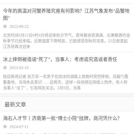
今年的高温对河蟹养殖究竟有何影响？江苏气象发布“品蟹地
图”
2022-09-22
北京时间9月23日9时4分将迎来秋分节气，意味着收获满满、瓜果飘香的金
秋季节已经来临。近期温度下降明显，已能感受到秋的凉意。22日夜里起
江苏将再次迎来
冰上摔倒被造谣“死了”，当事人：考虑追究造谣者责任
2023-02-10
极目新闻记者 张万军一名男子在结冰的湖面上奔跑时突然摔倒，后脑勺重
重着地，当场失去意识……这两天，这样一段视频在网络上热传，有人称
当事人“没了”，引发网友关注。2月9日，当事
最新文章
海右人才节丨济南第一批“博士小院”挂牌，商河凭什么？
2024-07-11