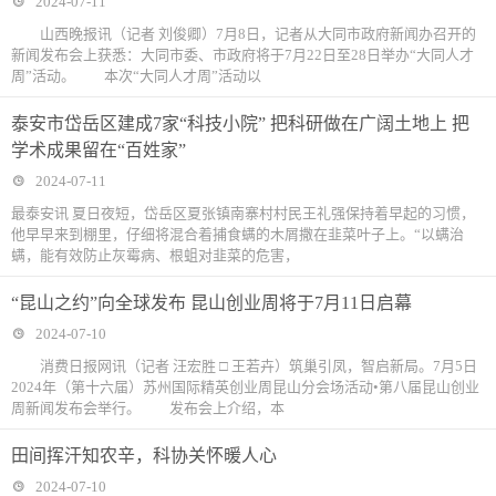
2024-07-11
山西晚报讯（记者 刘俊卿）7月8日，记者从大同市政府新闻办召开的
新闻发布会上获悉：大同市委、市政府将于7月22日至28日举办“大同人才
周”活动。 本次“大同人才周”活动以
泰安市岱岳区建成7家“科技小院” 把科研做在广阔土地上 把
学术成果留在“百姓家”
2024-07-11
最泰安讯 夏日夜短，岱岳区夏张镇南寨村村民王礼强保持着早起的习惯，
他早早来到棚里，仔细将混合着捕食螨的木屑撒在韭菜叶子上。“以螨治
螨，能有效防止灰霉病、根蛆对韭菜的危害，
“昆山之约”向全球发布 昆山创业周将于7月11日启幕
2024-07-10
消费日报网讯（记者 汪宏胜 □ 王若卉）筑巢引凤，智启新局。7月5日
2024年（第十六届）苏州国际精英创业周昆山分会场活动•第八届昆山创业
周新闻发布会举行。 发布会上介绍，本
田间挥汗知农辛，科协关怀暖人心
2024-07-10