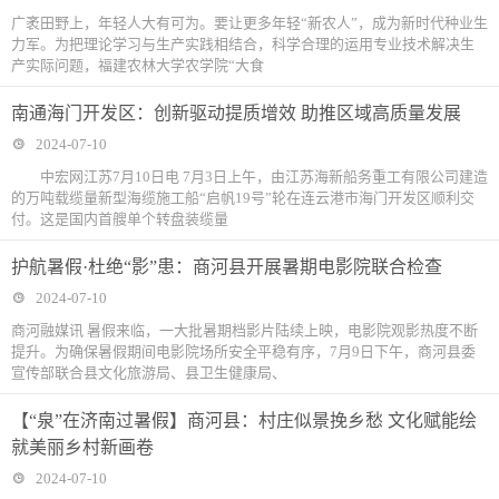
广袤田野上，年轻人大有可为。要让更多年轻“新农人”，成为新时代种业生
力军。为把理论学习与生产实践相结合，科学合理的运用专业技术解决生
产实际问题，福建农林大学农学院“大食
南通海门开发区：创新驱动提质增效 助推区域高质量发展
2024-07-10
中宏网江苏7月10日电 7月3日上午，由江苏海新船务重工有限公司建造
的万吨载缆量新型海缆施工船“启帆19号”轮在连云港市海门开发区顺利交
付。这是国内首艘单个转盘装缆量
护航暑假·杜绝“影”患：商河县开展暑期电影院联合检查
2024-07-10
商河融媒讯 暑假来临，一大批暑期档影片陆续上映，电影院观影热度不断
提升。为确保暑假期间电影院场所安全平稳有序，7月9日下午，商河县委
宣传部联合县文化旅游局、县卫生健康局、
【“泉”在济南过暑假】商河县：村庄似景挽乡愁 文化赋能绘
就美丽乡村新画卷
2024-07-10