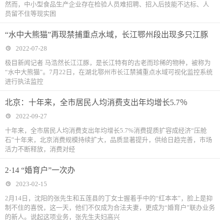
然而，中小型食品生产企业存在检验人员难招聘、招入后技能不达标、人
员留不住等现实困
“水中大熊猫”再现禁捕重点水域，长江鄂州段出现多只江豚
2022-07-28
极目新闻记者 马浩然长江江豚，是长江特有的古老而珍稀的物种，被称为
“水中大熊猫”。7月22日，在湖北鄂州市长江禁捕重点水域可视化监控系统
进行执法监控
北京：十年来，全市居民人均消费支出年均增长5.7％
2022-09-27
十年来，全市居民人均消费支出年均增长5.7%消费提质扩容成经济“压舱
石”十年来，北京消费规模持续扩大，品质显著提升，供给日趋完善，市场
活力不断释放，消费对经
2·14 “婚育户”一次办
2023-02-15
2月14日，沈阳的张先生和五莲县的丁女士握着手中的“红本本”，脸上是抑
制不住的喜悦，这一天，他们不仅成为合法夫妻，更成为“婚育户”联办业务
的新人。说起这项业务，张先生夫妇高兴