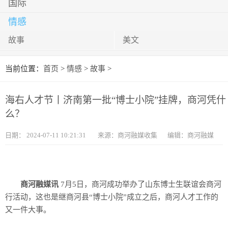
国际
情感
故事
美文
当前位置：
首页
>
情感
>
故事
>
海右人才节丨济南第一批“博士小院”挂牌，商河凭什
么？
日期：
2024-07-11 10:21:31
来源：商河融媒收集
编辑：商河融媒
商河融媒讯
7月5日，商河成功举办了山东博士生联谊会商河
行活动，这也是继商河县“博士小院”成立之后，商河人才工作的
又一件大事。