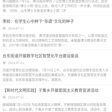
商河融媒讯 7月5日，商河成功举办了山东博士生联谊会商河行活动，这也
是继商河县“博士小院”成立之后，商河人才工作的又一件大事。时间往前追
溯，5月份，山东博士生联谊会博士小院（济
李姣：在学生心中种下“非遗”文化的种子
2024-07-11
李姣在制作黄河澄泥砚。 黄河澄泥砚是我国四大名砚之一，以黄河故道沉
积的泥土为原材料，经过特殊的工艺烧制而成，承载着博大精深的黄河文
化，2007年2月被河南省人民政府列为“第一
台东街道开展数字社区智慧化平台建设座谈
2024-07-11
为提升智慧社区治理效能，7月10日上午，台东街道社区治理专班负责人许
坤邀请亿联科技智慧平台建设团队做客台东，开展数字社区智慧化平台建
设座谈，台东街道基层治理中心、城管办、
【新时代文明实践】于集乡开展爱国主义教育宣讲活动
2024-07-11
陵城融媒7月10日讯 为弘扬爱国主义精神，不断增强辖区群众的民族自尊
心、自信心和自豪感，于集乡开展了爱国主义教育宣讲活动。活动中，宣