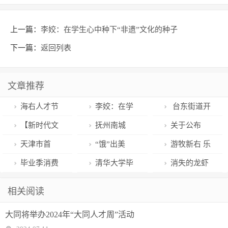
上一篇：
李姣：在学生心中种下“非遗”文化的种子
下一篇：
返回列表
文章推荐
海右人才节
李姣：在学
台东街道开
丨济南第一批
生心中种下“非
展数字社区智
【新时代文
抚州南城
关于公布
“博士小院”挂
遗”文化的种子
慧化平台建设
明实践】于集
G206绕城公路
2024“上合之
天津市首
“饿”出美
游牧新右 乐
牌，商河凭什
座谈
乡开展爱国主
改建工程开工
夏青岛市优秀
个！保税区开
丽？不吃晚饭
在“旗”中——
毕业季消费
清华大学毕
消失的龙虾
么？
义教育宣讲活
项目总投资超
舞蹈展演入选
设“非禁即入”
的真相让你大
生态沃土等你
热力不减 青春
业展上，崇明
去哪了？原来
相关阅读
动
12亿元
作品
问题反映窗口
跌眼镜！
来！
气息十足
土布惊艳众人
是五个“醉猫”
大同将举办2024年“大同人才周”活动
贪吃顺手牵羊