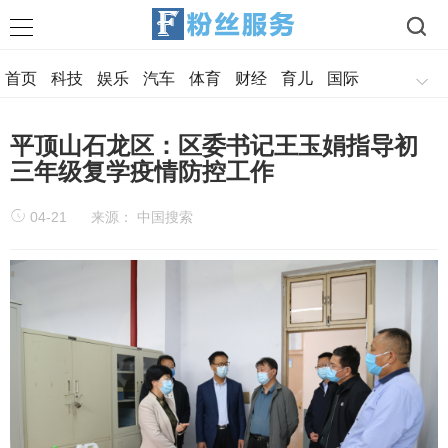
首页
科技
娱乐
汽车
体育
财经
育儿
国际
军事
美食
历史
旅游
情感
平顶山石龙区：区委书记王玉娟指导初
三年级复学疫情防控工作
04-21
来源： 中国搜索