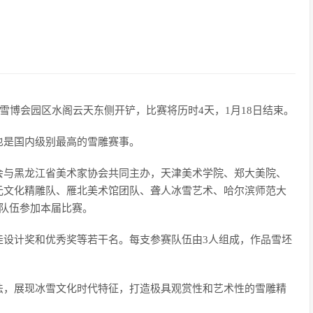
雪博会园区水阁云天东侧开铲，比赛将历时4天，1月18日结束。
也是国内级别最高的雪雕赛事。
会与黑龙江省美术家协会共同主办，天津美术学院、郑大美院、
元文化精雕队、雁北美术馆团队、聋人冰雪艺术、哈尔滨师范大
支队伍参加本届比赛。
佳设计奖和优秀奖等若干名。每支参赛队伍由3人组成，作品雪坯
法，展现冰雪文化时代特征，打造极具观赏性和艺术性的雪雕精