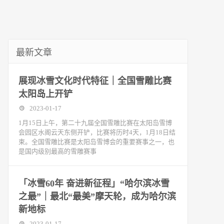
最新文章
展现冰雪文化时代特征｜全国雪雕比赛
太阳岛上开铲
2023-01-17
1月15日上午，第二十九届全国雪雕比赛在太阳岛雪博
会园区水阁云天东侧开铲，比赛将历时4天，1月18日结
束。全国雪雕比赛是太阳岛雪博会的重要赛事之一，也
是国内级别最高的雪雕赛事
「冰雪60年 奋进新征程」“哈尔滨冰雪
之最”｜最北“最美”摩天轮，成为哈尔滨
新地标
2023-01-17