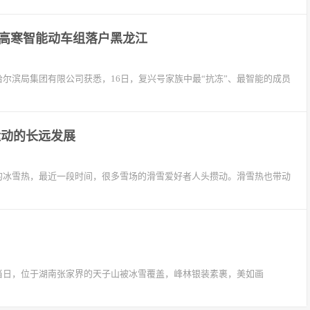
号高寒智能动车组落户黑龙江
尔滨局集团有限公司获悉，16日，复兴号家族中最“抗冻”、最智能的成员
运动的长远发展
的冰雪热，最近一段时间，很多雪场的滑雪爱好者人头攒动。滑雪热也带动
日，位于湖南张家界的天子山被冰雪覆盖，峰林银装素裹，美如画