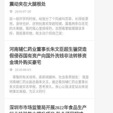
震动夹在大腿根处
2016-07-30
高一刚开学的时候，给我分了个同桌叫苏菲，长得很漂
亮，身材也好，还特别喜欢穿超短裙，露着两条白花花
的大美腿，看的我心里痒痒的，总想着要能摸摸该多
好。我挺喜欢她，就主动介绍自己说：
河南辅仁药业董事长朱文臣超生骗贷造
假侵吞国有资产向国外洗钱非法转移资
金境外购买豪宅
2018-08-03
尊敬的有关领导、各新闻媒体、社会各界朋友： 我是
河南辅仁药业副总裁朱文玉，最近看到辅仁药业董事长
朱文臣被实名举报，思考良久，良心让我决定站出来说
明事实真相，为正义的行
深圳市市场监管局开展2022年食品生产