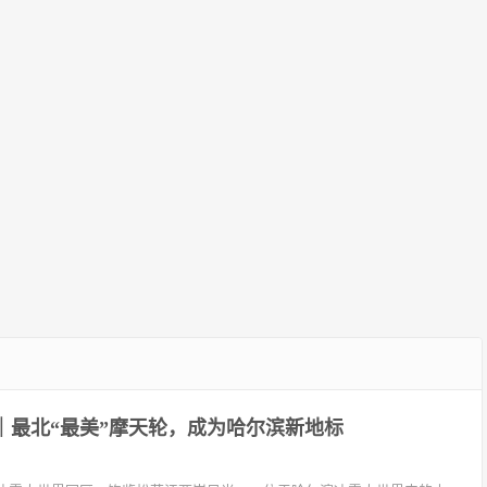
产
拜“欢乐春节”，国家文化出口基
地送中原文化“出海”
”｜最北“最美”摩天轮，成为哈尔滨新地标