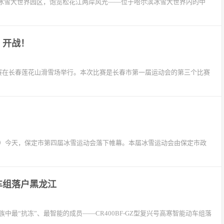
滨冰雪大世界园区，饱览松花江两岸风光——位于哈尔滨冰雪大世界内的中
）开战！
比赛在长春莲花山滑雪场举行。本次比赛是长春市第一届运动会的第三个比赛
刘芳）今天，保定市第四届冰雪运动会落下帷幕。本届冰雪运动会由保定市政
车组落户黑龙江
最“抗冻”、最智能的成员——CR400BF-GZ型复兴号高寒智能动车组落