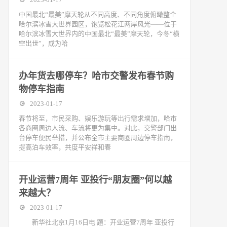
中国最北“最美”摩天轮从不同高度、不同角度俯瞰整个
哈尔滨冰雪大世界园区，饱览松花江两岸风光——位于
哈尔滨冰雪大世界内的中国最北“最美”摩天轮，今冬“横
空出世”，成为哈
办年货去哪停车？哈市交警发布春节购
物停车指南
2023-01-17
春节将至，市民采购、娱乐游玩等出行需求增加，哈市
各商圈周边人流、车流将更为集中。对此，交警部门出
台停车便民举措，并公布全市主要商圈周边停车指南，
提高泊车效率，共度平安祥和春
开业运营7周年 亚投行“朋友圈”何以越
来越大？
2023-01-17
新华社北京1月16日电 题：开业运营7周年 亚投行