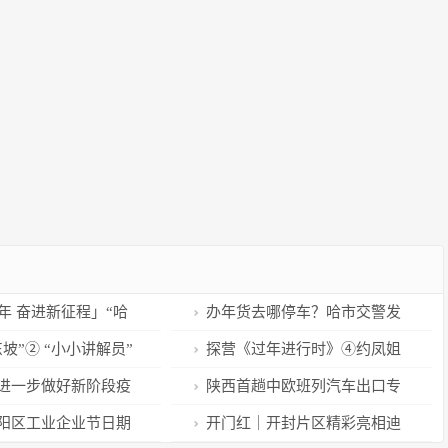
年 奋进新征程」“哈
办年货去哪停车？哈市交警发
最”｜最北“最美”摩天
布春节购物停车指南
坡”② “小小讲解员”
探营《过年进行时》④约凤姐
尔滨新地标
解之缘
拜年 接头暗号不要“左”咯！
进一步做好新阶段疫
陕西首趟中欧班列汽车出口专
保障
列开行
阳区工业企业节日期
开门红｜开封片区精彩亮相迪