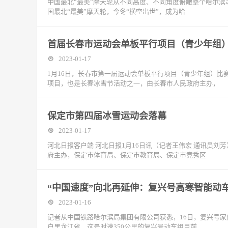
中国最北“最美”摩天轮从不同高度、不同角度俯瞰整个哈尔
国最北“最美”摩天轮，今冬“横空出世”，成为哈
首届长春市运动会单板平行项目（青少年组
2023-01-17
1月16日，长春市第一届运动会单板平行项目（青少年组）
项目，也是长春冰雪节活动之一，由长春市人民政府主办，
保定市第四届冰雪运动会落幕
2023-01-17
河北日报客户端 河北日报1月16日讯（记者王伟宏 通讯员
府主办，保定市体育局、保定市教育局、保定市竞秀区
“中国速度”向北再延伸：复兴号高寒智能动
2023-01-16
记者从中国铁路哈尔滨局集团有限公司获悉，16日，复兴号家族中
户黑龙江省，这是时速350公里的复兴号动车组目前