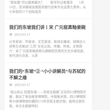
“朋友圈”何以越来越大？ 新华社记者潘洁 1月
16日，亚洲基础设施投资银行迎来开业运营七周年。从
七年前的57个创始成员
我们的东坡我们讲丨宋 广元窑黑釉瓷碗
2023-01-17
以专家讲、作家讲、文艺家讲、新闻主播讲、网络达人
讲等方式推动“三苏”文化认知、传播、传承。文物简
介：宋 广元窑黑釉瓷碗与唐朝煎饮茶的方式大相径庭，
宋代流行点茶、斗茶
我们的“东坡”② “小小讲解员”与苏轼的
不解之缘
2023-01-17
“高山仰止 回望东坡——苏轼主题展”正在四川博物院开
展，展出了来自故宫博物院、中国美术馆、四川博物院
等39家博物馆珍藏的274件苏轼主题文物。值得注意的
是，本次主题展特别