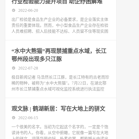
行业检验能力提升项目 助企纾困解难
2022-06-20
出厂检验是食品生产企业的必备要求，是企业落实主体
责任的重要体现。然而，中小型食品生产企业存在检验
人员难招聘、招入后技能不达标、人员留不住等现实困
“水中大熊猫”再现禁捕重点水域，长江
鄂州段出现多只江豚
2022-07-28
极目新闻记者 马浩然长江江豚，是长江特有的古老而珍
稀的物种，被称为“水中大熊猫”。7月22日，在湖北鄂
州市长江禁捕重点水域可视化监控系统进行执法监控
观文脉 | 鹤湖新居：写在大地上的骈文
2022-06-15
一个很美的名字。当初为它起这个名字的，一定是个饱
读诗书的人。你看，从空中俯瞰，它就像一篇写在大地
上的骈文，词藻华丽也好，朴素也罢，都能够从中读出