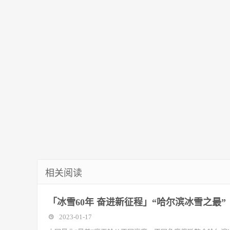
解，把苏轼说给你听
间不停工停
相关阅读
「冰雪60年 奋进新征程」“哈尔滨冰雪之最
2023-01-17