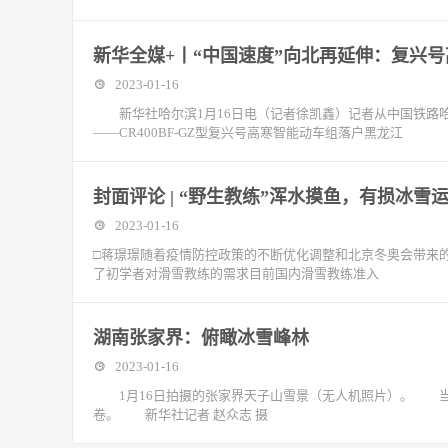
新华全媒+丨“中国速度”向北再延伸：复兴
2023-01-16
新华社哈尔滨1月16日电（记者徐凯鑫）记者从中国铁路哈
——CR400BF-GZ型复兴号高寒智能动车组落户黑龙江
封面评论 | “野生教练”浑水摸鱼，有损冰雪
2023-01-16
□蒋璟璟随着疫情防控政策的不断优化调整和北京冬奥会带来
了初学者对滑雪教练的需求目前国内滑雪教练准入
湖南张家界：俯瞰冰雪峰林
2023-01-16
1月16日拍摄的张家界天子山雪景（无人机照片）。 当
卷。 新华社记者 赵众志 摄