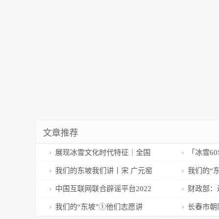
文章推荐
展现冰雪文化时代特征｜全国
「冰雪60
雪雕比赛太阳岛上开铲
尔滨冰雪之
我们的东坡我们讲丨宋 广元窑
我们的“东
轮，成为哈
黑釉瓷碗
与苏轼的不
中国互联网联合辟谣平台2022
财政部：
年12月辟谣榜
情防控经费
我们的“东坡”①他们志愿讲
长春市朝