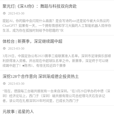
聚光灯|《深AI你》：舞蹈与科技双向奔赴
2023-03-30
提起AI，你的脑中会闪现什么画面？是会写诗的siri还是如今被大众热议的
ChatGPT？如果有一天，一个拥有情感和学习大脑的人工智能机器人陪伴你
生活，成为你在孤独时刻给予你慰藉的“伙
体检台 | 新赛季，深足继续踢中超
2023-03-30
3月29日，中国足协公布2023赛季三级联赛准入名单。深圳市足球俱乐部顺
利获得准入资格，并出现在中超球队名单之中。新赛季，深足终于可以继
续踢中超了！■陈伟1、有惊无险近四个赛季
深挖128个合作意向 深圳渐成德企投资热土
2023-03-30
“现在，德国每三台磁共振就有一台来自深圳。”在3月29日举办的中德（深
圳）经济论坛上，西门子（深圳）磁共振有限公司总经理马天石告诉记
者，该公司在扎根深圳20年时间里，已成长为西门子
元故事 | 追星的人