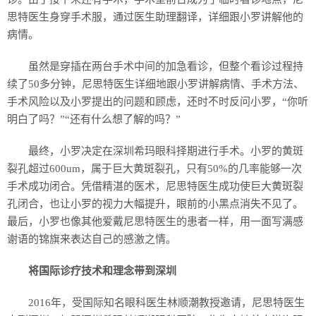
思特医生身穿手术服，通过医生助理翻译，详细跟小罗讲解他的
病情。
虽然是穿插在两台手术中间的加急看诊，但整个看诊过程持
续了50多分钟，尼思特医生详细地跟小罗讲解病情、手术方法、
手术风险以及小罗提出的问题和顾虑，还时不时反问小罗，“你听
明白了吗？”“还有什么想了解的吗？”
最终，小罗决定在深圳希玛眼科择期进行手术。小罗的黄斑
裂孔超过600um，属于巨大黄斑裂孔，只有50%的几率能够一次
手术成功闭合。凭借精湛的医术，尼思特医生成功使巨大黄斑裂
孔闭合，也让小罗的视力大幅提升，眼前的小黑点消失不见了。
最后，小罗也像其他爱戴尼思特医生的患者一样，用一面写满感
谢语的锦旗来表达自己的感激之情。
将国际诊疗技术和理念带到深圳
2016年，受国际知名眼科医生林顺潮教授邀请，尼思特医生