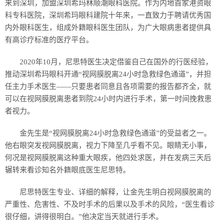
来到深圳，加盟深圳希玛林顺潮眼科医院。作为内地首家港资眼
科专科医院，深圳希玛眼科建院十年来，一直致力于聘请优秀国
内外眼科医生，组成外籍眼科医生团队，为广大眼病患者提供具
有高诊疗标准的医疗平台。
2020年10月，尼思特医生决定借鉴自己在国外的行医经验，
推动深圳希玛眼科开通“视网膜脱离24小时急救绿色通道”，并担
任主力手术医生——只要患者同意且各项需要的报告都齐全，就
可以在视网膜脱离患者到院24小时内进行手术，第一时间挽救患
者视力。
金先生是“视网膜脱离24小时急救绿色通道”的受益者之一。
他右眼突发视网膜脱离，视力下降至几乎看不见。眼睛无小事，
何况是视网膜脱离这种重大眼疾，他四处求医，并在发病三天后
辗转来看诊知名外籍眼底医生尼思特。
尼思特医生专业、详细的解释，让金先生明白视网膜脱离的
严重性、危害性、不及时手术的后果以及手术的风险，“医生看诊
很仔细，讲得很明白。”他决定当天就进行手术。