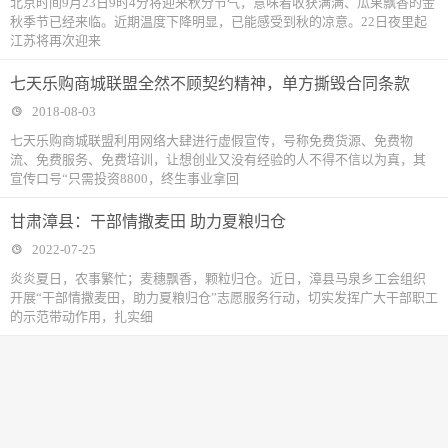
北京时间9月23日9时4分将迎来秋分节气，意味着收获满满、瓜果飘香的金
秋季节已经来临。近期温度下降明显，已能感受到秋的凉意。22日夜里起
江苏将再次迎来
七天乐购商城联盟全然不顾契约精神，单方撕毁合同条款
2018-08-03
七天乐购商城联盟利用网络大肆进行虚假宣传，号称免费货源、免费物
流、免费服务、免费培训，让想创业又没有经验的人不得不信以为真，其
宣传口号“只需投资8800，终生事业拿回
甘肃漳县：干部情撒麦田 助力夏粮归仓
2022-07-25
炎炎夏日，农事繁忙；麦穗飘香，颗粒归仓。近日，漳县马泉乡工会组织
开展“干部情撒麦田，助力夏粮归仓”志愿服务行动，切实发挥广大干部职工
的示范带动作用，扎实细