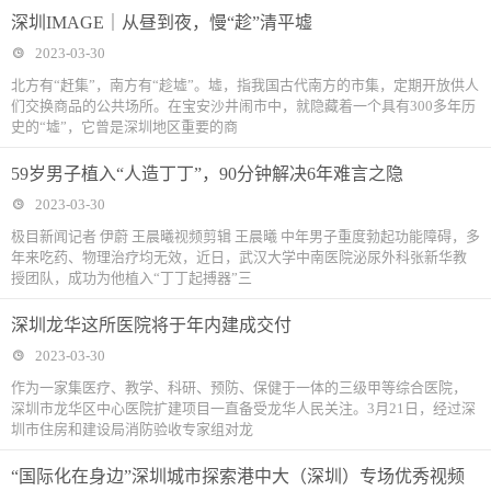
深圳IMAGE｜从昼到夜，慢“趁”清平墟
2023-03-30
北方有“赶集”，南方有“趁墟”。墟，指我国古代南方的市集，定期开放供人
们交换商品的公共场所。在宝安沙井闹市中，就隐藏着一个具有300多年历
史的“墟”，它曾是深圳地区重要的商
59岁男子植入“人造丁丁”，90分钟解决6年难言之隐
2023-03-30
极目新闻记者 伊蔚 王晨曦视频剪辑 王晨曦 中年男子重度勃起功能障碍，多
年来吃药、物理治疗均无效，近日，武汉大学中南医院泌尿外科张新华教
授团队，成功为他植入“丁丁起搏器”三
深圳龙华这所医院将于年内建成交付
2023-03-30
作为一家集医疗、教学、科研、预防、保健于一体的三级甲等综合医院，
深圳市龙华区中心医院扩建项目一直备受龙华人民关注。3月21日，经过深
圳市住房和建设局消防验收专家组对龙
“国际化在身边”深圳城市探索港中大（深圳）专场优秀视频