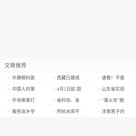
文章推荐
外籍眼科医
西藏已建成
速看！平度
生七年“深”
高标准农田
市城乡公益性
中国人的第
4月5日起 国
山东省实验
情，助力深圳
400多万亩 亩
岗位招聘来
一致死病因居
内机票燃油费
小学举行2023
外地乘客打
省科协、省
“毒火车”脱
医疗“国际范”
均增产25千克
啦！
然是它！你需
再次下调
年全国中小学
车怀疑司机绕
委宣传部等六
轨后一个月，
服务返乡学
阿哈水库不
涉黑男子向
以上
要这份更适合
安全教育日系
道反被怼
部门部署开展
美国又一艘载
子！惠州“学子
再是水源保护
市领导司机行
中国人的“健康
列活动
“最美科技工作
有1400吨甲醇
归巢”联络站
区——但依然
贿400多万元