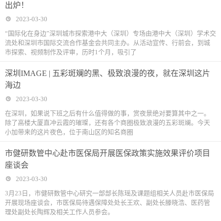
出炉！
2023-03-30
“国际化在身边”深圳城市探索港中大（深圳）专场由港中大（深圳）学术交
流处和深圳市国际交流合作基金会共同主办。从活动宣传、行前会，到城
市探索、视频制作及评审，历时1个月，吸引了
深圳IMAGE | 五彩斑斓的黑、极致浪漫的夜，就在深圳这片
海边
2023-03-30
在深圳，如果说下班之后有什么值得做的事，赏夜景绝对要算其中之一。
除了高楼大厦直冲云霞的璀璨，还有各个商圈极致浪漫的五彩斑斓。今天
小加带来的这片夜色，位于南山区的知名商圈
市健研数管中心赴市医保局开展医保政策实施效果评价项目
座谈会
2023-03-30
3月23日，市健研数管中心研究一部部长陈瑶及课题组相关人员赴市医保局
开展现场座谈会，市医保局待遇保障处处长王欢、副处长滕晓浩、医药管
理处副处长陶辉及相关工作人员参会。