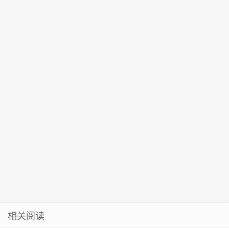
饮食模式”
者”学习宣传活
的驳船沉没
（北京站）启
“水质目标不
财物，数罪并
动
用
变、保护力度
罚被判死缓、
不减”
没收个人全部
财产
相关阅读