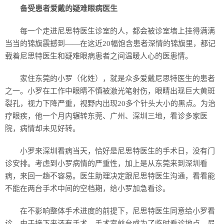
备受患者爱戴的疑难眼病医生
每一个走进尼思特医生诊室的人，都会被诊室墙上挂得满满
当当的锦旗震撼到——在这近20幅饱含患者深情的锦旗里，都记
载着尼思特医生和疑难眼病患者之间温暖人心的医患情。
家住东莞的小罗（化姓），就是众多爱戴尼思特医生的患者
之一。小罗在工作中眼睛不慎被激光笔射伤，眼睛出现巨大黄斑
裂孔，视力下降严重，视野内出现20多个针头大小的黑点。为治
疗眼疾，他一个月内辗转东莞、广州、深圳三地，看诊多家医
院，病情却未见好转。
小罗来深圳看病当天，恰好是尼思特医生的手术日，没有门
诊安排。考虑到小罗病情的严重性，加上是从东莞来到深圳看
病，来回一趟不容易。医生助理决定跟尼思特医生沟通，看看能
不能在两台手术中间的空档期，给小罗加急看诊。
在不影响整体手术进度的前提下，尼思特医生同意给小罗看
诊。由于接下来还有手术，手术室前台成为了临时看诊地点，尼