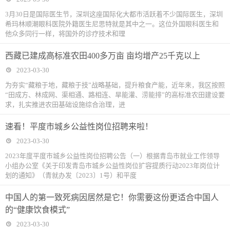
3月30日是国际医生节，深圳这座国际化大都市活跃着不少国际医生，深圳
希玛林顺潮眼科医院外籍医生尼思特就是其中之一。这位外国眼科医生和
他众多同行一样，将国外的诊疗技术和理
西藏已建成高标准农田400多万亩 亩均增产25千克以上
2023-03-30
为夯实“藏粮于地，藏粮于技”战略基础，提升粮食产能，近年来，我区按照
“田成方、林成网、渠相通、路相连、旱能灌、涝能排”的高标准农田建设要
求，扎实推进农田基础设施综合治理，进
速看！平度市城乡公益性岗位招聘来啦！
2023-03-30
2023年度平度市城乡公益性岗位招聘公告（一）根据青岛市就业工作领导
小组办公室《关于印发青岛市城乡公益性岗位扩容提质行动2023年岗位计
划的通知》（青就办发〔2023〕1号）和平度
中国人的第一致死病因居然是它！你需要这份更适合中国人
的“健康饮食模式”
2023-03-30