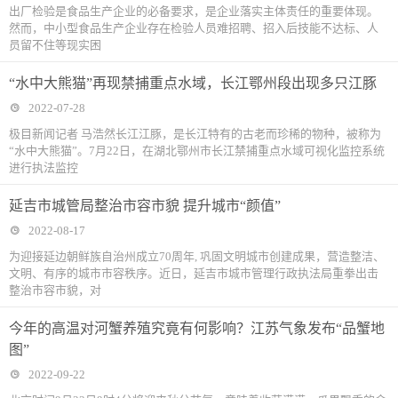
出厂检验是食品生产企业的必备要求，是企业落实主体责任的重要体现。
然而，中小型食品生产企业存在检验人员难招聘、招入后技能不达标、人
员留不住等现实困
“水中大熊猫”再现禁捕重点水域，长江鄂州段出现多只江豚
2022-07-28
极目新闻记者 马浩然长江江豚，是长江特有的古老而珍稀的物种，被称为
“水中大熊猫”。7月22日，在湖北鄂州市长江禁捕重点水域可视化监控系统
进行执法监控
延吉市城管局整治市容市貌 提升城市“颜值”
2022-08-17
为迎接延边朝鲜族自治州成立70周年, 巩固文明城市创建成果，营造整洁、
文明、有序的城市市容秩序。近日，延吉市城市管理行政执法局重拳出击
整治市容市貌，对
今年的高温对河蟹养殖究竟有何影响？江苏气象发布“品蟹地
图”
2022-09-22