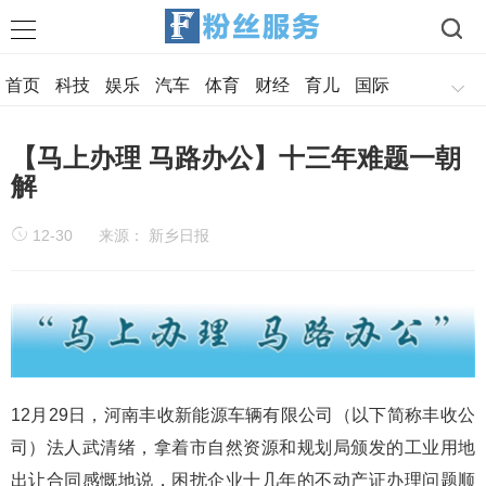
首页
科技
娱乐
汽车
体育
财经
育儿
国际
军事
美食
历史
旅游
情感
【马上办理 马路办公】十三年难题一朝
解
12-30
来源： 新乡日报
12月29日，河南丰收新能源车辆有限公司（以下简称丰收公
司）法人武清绪，拿着市自然资源和规划局颁发的工业用地
出让合同感慨地说，困扰企业十几年的不动产证办理问题顺