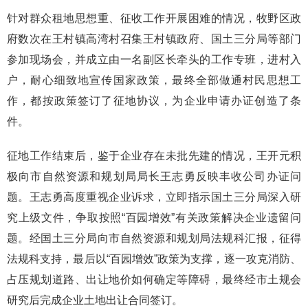
针对群众租地思想重、征收工作开展困难的情况，牧野区政
府数次在王村镇高湾村召集王村镇政府、国土三分局等部门
参加现场会，并成立由一名副区长牵头的工作专班，进村入
户，耐心细致地宣传国家政策，最终全部做通村民思想工
作，都按政策签订了征地协议，为企业申请办证创造了条
件。
征地工作结束后，鉴于企业存在未批先建的情况，王开元积
极向市自然资源和规划局局长王志勇反映丰收公司办证问
题。王志勇高度重视企业诉求，立即指示国土三分局深入研
究上级文件，争取按照“百园增效”有关政策解决企业遗留问
题。经国土三分局向市自然资源和规划局法规科汇报，征得
法规科支持，最后以“百园增效”政策为支撑，逐一攻克消防、
占压规划道路、出让地价如何确定等障碍，最终经市土规会
研究后完成企业土地出让合同签订。