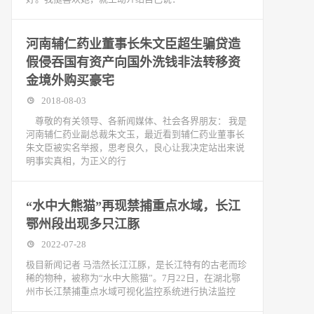
河南辅仁药业董事长朱文臣超生骗贷造
假侵吞国有资产向国外洗钱非法转移资
金境外购买豪宅
2018-08-03
尊敬的有关领导、各新闻媒体、社会各界朋友： 我是
河南辅仁药业副总裁朱文玉，最近看到辅仁药业董事长
朱文臣被实名举报，思考良久，良心让我决定站出来说
明事实真相，为正义的行
“水中大熊猫”再现禁捕重点水域，长江
鄂州段出现多只江豚
2022-07-28
极目新闻记者 马浩然长江江豚，是长江特有的古老而珍
稀的物种，被称为“水中大熊猫”。7月22日，在湖北鄂
州市长江禁捕重点水域可视化监控系统进行执法监控