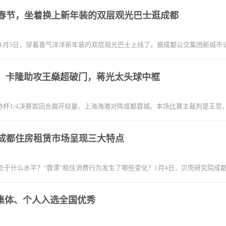
年春节，坐着换上新年装的双层观光巴士逛成都
1月5日，穿着喜气洋洋新年装的双层观光巴士上线了。据成都公交集团新城市
都，卡隆助攻王燊超破门，蒋光太头球中框
，足协杯1/4决赛首回合展开较量，上海海港对阵成都蓉城。本场比赛主裁判是王
年成都住房租赁市场呈现三大特点
场处于什么水平？“蓉漂”租住消费行为发生了哪些变化？1月4日，贝壳研究院成
集体、个人入选全国优秀