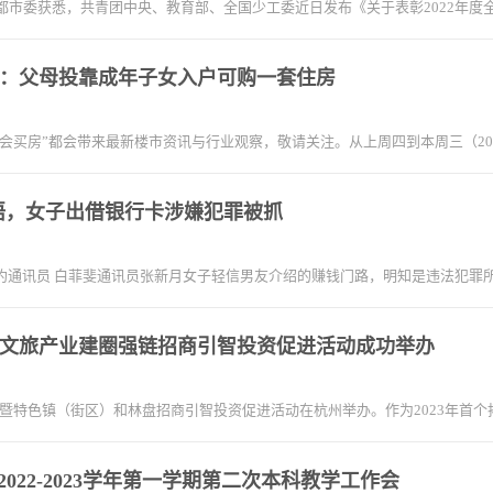
都市委获悉，共青团中央、教育部、全国少工委近日发布《关于表彰2022年
：父母投靠成年子女入户可购一套住房
买房”都会带来最新楼市资讯与行业观察，敬请关注。从上周四到本周三（2022年
语，女子出借银行卡涉嫌犯罪被抓
特约通讯员 白菲斐通讯员张新月女子轻信男友介绍的赚钱门路，明知是违法犯罪
首场文旅产业建圈强链招商引智投资促进活动成功举办
业暨特色镇（街区）和林盘招商引智投资促进活动在杭州举办。作为2023年首个
022-2023学年第一学期第二次本科教学工作会