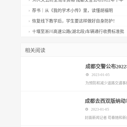
36人失去终生驾车资格 成都交警公布2022年下半
年终生禁驾名单
荐书｜从《我的学术小传》里，读懂胡福明
恢复线下教学后，学生要这样做好自身防护！
十堰至淅川高速公路(湖北段)车辆通行收费标准批
复
相关阅读
成都交警公布202
2023-01-05
为预防和减少道路交通事
成都去西双版纳动
2023-01-05
封面新闻记者 苟春随和