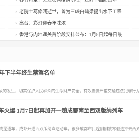
春节将至！关注农村疫情防控，过好幸福团圆年
老院士葛修润逝世，曾为三峡白鹤梁提出水下工程
“无压容器”方案
高台：彩灯迎春年味浓
香港与内地通关首阶段安排公布：1月8日起每日最
多6万名港人进入内地
2年下半年终生禁驾名单
故的发生，切实保护人民群众的生命财产安全，有效震慑严重交通违法犯罪行为，
车火爆 1月7日起再加开一趟成都南至西双版纳列车
新成昆通车，成都开通西双版纳直达动车，很多成都市民趁刚刚放寒假选择去西