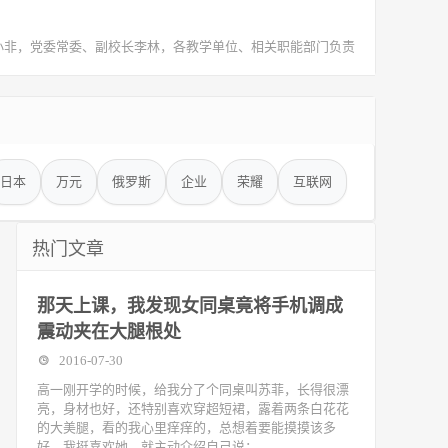
非，党委常委、副校长李林，各教学单位、相关职能部门负责
日本
万元
俄罗斯
企业
荣耀
互联网
热门文章
那天上课，我发现女同桌竟将手机调成
震动夹在大腿根处
2016-07-30
高一刚开学的时候，给我分了个同桌叫苏菲，长得很漂
亮，身材也好，还特别喜欢穿超短裙，露着两条白花花
的大美腿，看的我心里痒痒的，总想着要能摸摸该多
好。我挺喜欢她，就主动介绍自己说：