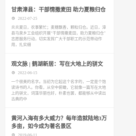
甘肃漳县：干部情撒麦田 助力夏粮归仓
2022-07-25
炎炎夏日，农事繁忙；麦穗飘香，颗粒归仓。近日，漳
县马泉乡工会组织开展“干部情撒麦田，助力夏粮归仓”
志愿服务行动，切实发挥广大干部职工的示范带动作
用，扎实细
观文脉 | 鹤湖新居：写在大地上的骈文
2022-06-15
一个很美的名字。当初为它起这个名字的，一定是个饱
读诗书的人。你看，从空中俯瞰，它就像一篇写在大地
上的骈文，词藻华丽也好，朴素也罢，都能够从中读出
古典的中
黄河入海有多大威力？每年造就陆地3万
多亩，如今成为著名景区
2019-06-11