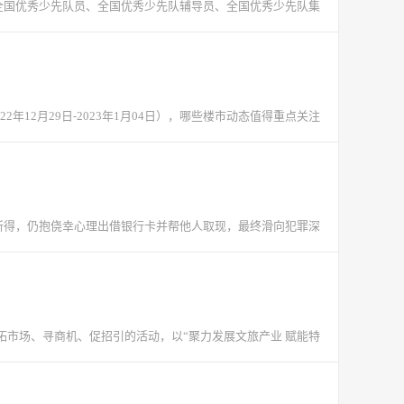
度全国优秀少先队员、全国优秀少先队辅导员、全国优秀少先队集
12月29日-2023年1月04日），哪些楼市动态值得重点关注
所得，仍抱侥幸心理出借银行卡并帮他人取现，最终滑向犯罪深
拓市场、寻商机、促招引的活动，以“聚力发展文旅产业 赋能特