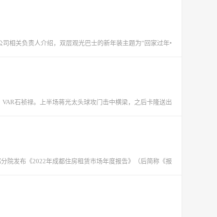
公司相关负责人介绍，双层观光巴士的新年装主题为“回家过年•
竞，VAR石祯禄。上半场蒋光太头球攻门击中横梁，之后卡隆送出
都分院发布《2022年成都住房租赁市场年度报告》（后简称《报