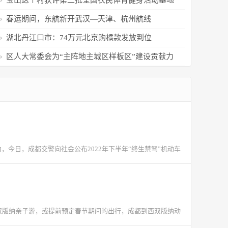
宝山这个村获评第二批全国农民体育健身活动基地
春运期间，东航新开武汉—天津、杭州航线
湖北丹江口市：74万元北京购橘款发放到位
区人大常委会为“主阵地主城区样板区”建设贡献力
量
今日，成都交警向社会公布2022年下半年“终生禁驾”机动车
双版纳亲子游，或提前预定春节期间的出行，成都到西双版纳动