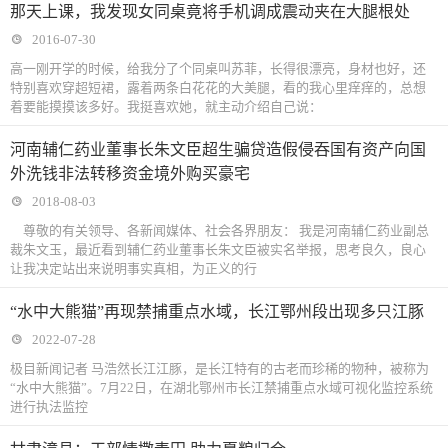
那天上课，我发现女同桌竟将手机调成震动夹在大腿根处
2016-07-30
高一刚开学的时候，给我分了个同桌叫苏菲，长得很漂亮，身材也好，还
特别喜欢穿超短裙，露着两条白花花的大美腿，看的我心里痒痒的，总想
着要能摸摸该多好。我挺喜欢她，就主动介绍自己说：
河南辅仁药业董事长朱文臣超生骗贷造假侵吞国有资产向国
外洗钱非法转移资金境外购买豪宅
2018-08-03
尊敬的有关领导、各新闻媒体、社会各界朋友： 我是河南辅仁药业副总
裁朱文玉，最近看到辅仁药业董事长朱文臣被实名举报，思考良久，良心
让我决定站出来说明事实真相，为正义的行
“水中大熊猫”再现禁捕重点水域，长江鄂州段出现多只江豚
2022-07-28
极目新闻记者 马浩然长江江豚，是长江特有的古老而珍稀的物种，被称为
“水中大熊猫”。7月22日，在湖北鄂州市长江禁捕重点水域可视化监控系统
进行执法监控