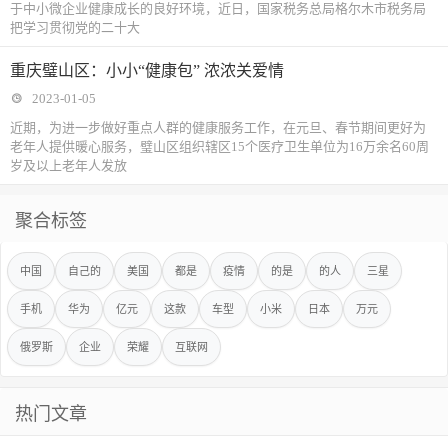
于中小微企业健康成长的良好环境，近日，国家税务总局格尔木市税务局
把学习贯彻党的二十大
重庆璧山区：小小“健康包” 浓浓关爱情
2023-01-05
近期，为进一步做好重点人群的健康服务工作，在元旦、春节期间更好为
老年人提供暖心服务，璧山区组织辖区15个医疗卫生单位为16万余名60周
岁及以上老年人发放
聚合标签
中国
自己的
美国
都是
疫情
的是
的人
三星
手机
华为
亿元
这款
车型
小米
日本
万元
俄罗斯
企业
荣耀
互联网
热门文章