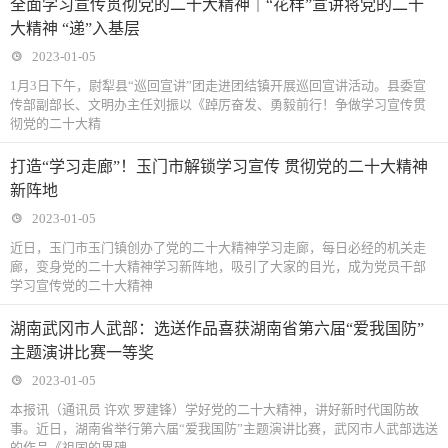
全面学习宣传贯彻党的二十大精神｜“花样”宣讲将党的二十
“递”入基层
冠仿制药检出
业协会
大精神 “递”入基层
黑心假药！知
2023-01-05
情者：代工厂
1月3日下午，尉犁县“巡回宣讲”团走进团结镇开展巡回宣讲活动。县委宣
传部副部长、文明办主任刘振以《踔厉奋发、勇毅前行！争做学习宣传贯
很贪婪，不在
彻党的二十大精
乎人命
打造“学习走廊”！玉门市解锁学习宣传 贯彻党的二十大精神
新阵地
2023-01-05
近日，玉门市玉门镇创办了党的二十大精神学习走廊，每日必经的机关走
廊，变身党的二十大精神学习新阵地，吸引了大家的目光，成为党员干部
学习宣传党的二十大精神
湖南武冈市人武部：选送作品喜获湖南省第六届“爱我国防”
主题演讲比赛一等奖
2023-01-05
本报讯（通讯员 许欢 罗建锋）学好党的二十大精神，讲好新时代国防故
事。近日，湖南省举行第六届“爱我国防”主题演讲比赛，武冈市人武部选送
的作品《祖国的界碑