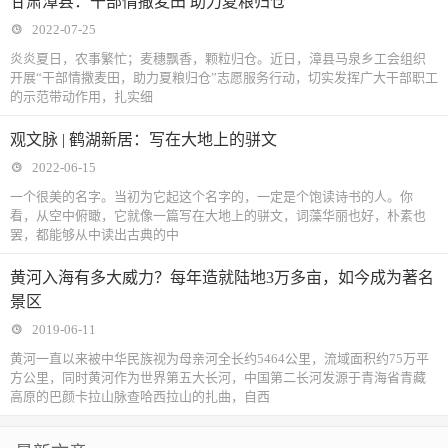
甘肃漳县：干部情撒麦田 助力夏粮归仓
2022-07-25
炎炎夏日，农事繁忙；麦穗飘香，颗粒归仓。近日，漳县马泉乡工会组织
开展“干部情撒麦田，助力夏粮归仓”志愿服务行动，切实发挥广大干部职工
的示范带动作用，扎实细
观文脉 | 鹤湖新居：写在大地上的骈文
2022-06-15
一个很美的名字。当初为它起这个名字的，一定是个饱读诗书的人。你
看，从空中俯瞰，它就像一篇写在大地上的骈文，词藻华丽也好，朴素也
罢，都能够从中读出古典的中
黄河入海有多大威力？每年造就陆地3万多亩，如今成为著名
景区
2019-06-11
黄河一直以来被中华民族视为母亲河全长约5464公里，流域面积约75万平
方公里，同时黄河作为世界第五大长河，中国第二长河发源于青海省青藏
高原的巴颜卡拉山脉查哈西拉山的扎曲，自西