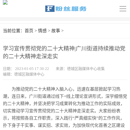
导
航
首页
当前位置：
首页
>
情感
>
故事
>
科技
学习宣传贯彻党的二十大精神|广川街道持续推动党
娱乐
的二十大精神走深走实
汽车
日期：
2023-01-05 17:30:22
来源：德城区融媒体中心收集
编辑：德城区融媒体中心
体育
为推动党的二十大精神入脑入心，迅速在基层掀起学习热
财经
潮，连日来，广川街道通过线下+线上理论宣讲形式，深学细悟党
的二十大精神，并坚决把学习成果转化为推动工作的实际成效，
旅游
切实推动学习宣传贯彻党的二十大精神走深走实。大家纷纷表
示，将按照各自工作职责，深入践行“严真细实快”的工作作风，
育儿
扑下身子干实事、谋实招、求实效，为加快现代化首善之区建设