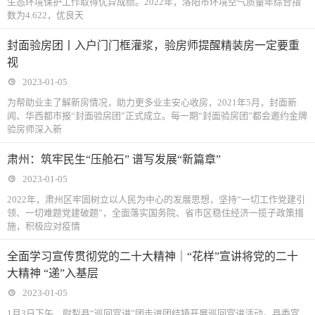
生态环境保护工作取得优异成绩。2022年，洛阳市环境空气质量年综合指
数为4.622，优良天
封面验房团丨入户门门框灌浆，验房师提醒精装房一定要重
视
2023-01-05
为帮助业主了解新房情况，助力更多业主安心收房，2021年5月，封面新
闻、华西都市报“封面验房团”正式成立。每一期“封面验房团”都会邀约金牌
验房师深入新
肃州：筑牢民生“压舱石” 谱写发展“新篇章”
2023-01-05
2022年，肃州区牢固树立以人民为中心的发展思想，坚持“一切工作党建引
领、一切难题党建破题”，全面落实国务院、省市区稳住经济一揽子政策措
施，积极应对疫情
全面学习宣传贯彻党的二十大精神｜“花样”宣讲将党的二十
大精神 “递”入基层
2023-01-05
1月3日下午，尉犁县“巡回宣讲”团走进团结镇开展巡回宣讲活动。县委宣