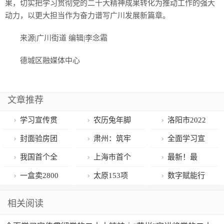
果，切实把学习贯彻党的二十大精神成果转化为推动工作的强大
动力，以更大担当作为奋力谱写广川发展新篇章。
来源|广川街道 编辑|李念霜
德城区融媒体中心
文章推荐
学习宣传贯
农历兔年脚
洛阳市2022
彻党的二十大
步临近，新年
年生态环境保
封面验房团
肃州：筑牢
全面学习宣
精神|广川街道
饰品供需两旺
护成绩优异，
丨入户门门框
民生“压舱石”
传贯彻党的二
我国首个全
上海市首个
最新！最
持续推动党的
水环境质量排
灌浆，验房师
谱写发展“新篇
十大精神｜“花
息数字电网在
绿色出行碳普
全！新冠病毒
一盒卖2800
太原153项
数字赋能行
二十大精神走
名全省第一
提醒精装房一
章”
样”宣讲将党的
江苏建成
惠平台上线
疫苗接种点信
元，华大基因
文化活动喜迎
业发展，读创
相关阅读
深走实
定要重视
二十大精神
息更新
CEO：印度新
春节元宵节
体验官走进行