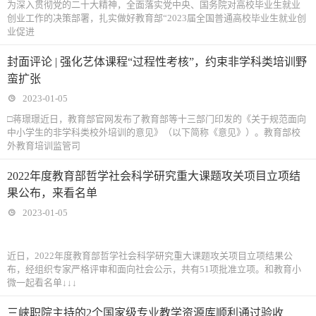
为深入贯彻党的二十大精神，全面落实党中央、国务院对高校毕业生就业
创业工作的决策部署，扎实做好教育部“2023届全国普通高校毕业生就业创
业促进
封面评论 | 强化艺体课程“过程性考核”，约束非学科类培训野
蛮扩张
2023-01-05
□蒋璟璟近日，教育部官网发布了教育部等十三部门印发的《关于规范面向
中小学生的非学科类校外培训的意见》（以下简称《意见》）。教育部校
外教育培训监管司
2022年度教育部哲学社会科学研究重大课题攻关项目立项结
果公布，来看名单
2023-01-05
近日，2022年度教育部哲学社会科学研究重大课题攻关项目立项结果公
布，经组织专家严格评审和面向社会公示，共有51项批准立项。和教育小
微一起看名单↓↓↓
三峡职院主持的2个国家级专业教学资源库顺利通过验收