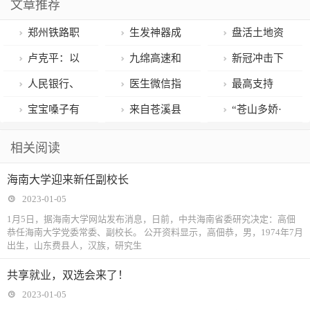
文章推荐
郑州铁路职
生发神器成
盘活土地资
业技术学院主
本仅20元？
源 加速推进低
卢克平：以
九绵高速和
新冠冲击下
持建设的教学
效园优化改造
高水平创新推
广平高速平武
的妇产科：第
人民银行、
医生微信指
最高支持
资源库顺利通
进中国式高等
段通车 白马文
一批男性患者
银保监会建立
导治疗 80岁重
1000万元 《成
宝宝嗓子有
来自苍溪县
“苍山多娇·
过教育部验收
教育现代化
化走出大山的
出院了
首套住房贷款
症婆婆居家战
都市重点研发
痰，一直咳咳
的他上榜四川
溪望你来”
相关阅读
脚步快了
利率政策动态
胜病毒
项目资助管理
咳……中医推
“最美应急管理
——苍溪县举
海南大学迎来新任副校长
调整机制
办法》出台
拿有妙招！
者”：2023年
行2023年上半
2023-01-05
我们继续……
年人才引进线
1月5日，据海南大学网站发布消息，日前，中共海南省委研究决定：高佃
恭任海南大学党委常委、副校长。 公开资料显示，高佃恭，男，1974年7月
上宣讲会
出生，山东费县人，汉族，研究生
共享就业，双选会来了！
2023-01-05