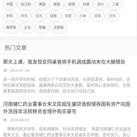
中国
自己的
美国
都是
疫情
的是
的人
三星
手机
华为
亿元
这款
车型
小米
日本
万元
俄罗斯
企业
荣耀
互联网
热门文章
那天上课，我发现女同桌竟将手机调成震动夹在大腿根处
2016-07-30
高一刚开学的时候，给我分了个同桌叫苏菲，长得很漂亮，身材也好，还
特别喜欢穿超短裙，露着两条白花花的大美腿，看的我心里痒痒的，总想
着要能摸摸该多好。我挺喜欢她，就主动介绍自己说：
河南辅仁药业董事长朱文臣超生骗贷造假侵吞国有资产向国
外洗钱非法转移资金境外购买豪宅
2018-08-03
尊敬的有关领导、各新闻媒体、社会各界朋友： 我是河南辅仁药业副总
裁朱文玉，最近看到辅仁药业董事长朱文臣被实名举报，思考良久，良心