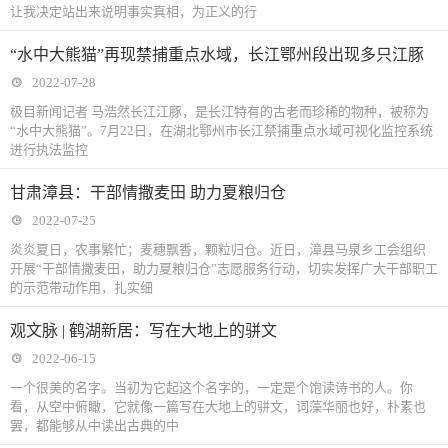
让我决定站出来说明事实真相，为正义的行
“水中大熊猫”再现禁捕重点水域，长江鄂州段出现多只江豚
2022-07-28
极目新闻记者 马浩然长江江豚，是长江特有的古老而珍稀的物种，被称为
“水中大熊猫”。7月22日，在湖北鄂州市长江禁捕重点水域可视化监控系统
进行执法监控
甘肃漳县：干部情撒麦田 助力夏粮归仓
2022-07-25
炎炎夏日，农事繁忙；麦穗飘香，颗粒归仓。近日，漳县马泉乡工会组织
开展“干部情撒麦田，助力夏粮归仓”志愿服务行动，切实发挥广大干部职工
的示范带动作用，扎实细
观文脉 | 鹤湖新居：写在大地上的骈文
2022-06-15
一个很美的名字。当初为它起这个名字的，一定是个饱读诗书的人。你
看，从空中俯瞰，它就像一篇写在大地上的骈文，词藻华丽也好，朴素也
罢，都能够从中读出古典的中