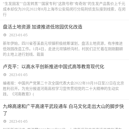
“生发固发”“白发转黑”“国家专利”这款号称“有奇效”的生发产品售价上千元
成本却仅为20元2022年8月上海市公安局闵行分局刑侦支队接到线索，在闵
行
盘活土地资源 加速推进低效园优化改造
2023-01-05
新年伊始，四川省苍溪县元坝镇积极统筹谋划，盘活土地资源，有序推进
低效园改造工作。1月4日，走进元坝镇桥沟村，村民们正忙着在刚刚翻耕
的土地上进行划线、栽苗
卢克平：以高水平创新推进中国式高等教育现代化
2023-01-05
编者按：中国共产党第二十次全国代表大会2022年10月16日至22日在北京
胜利召开。为充分报道河南高校学习宣传贯彻党的二十大精神的生动实
践，《河南教育》(
九绵高速和广平高速平武段通车 白马文化走出大山的脚步快
了
2023-01-05