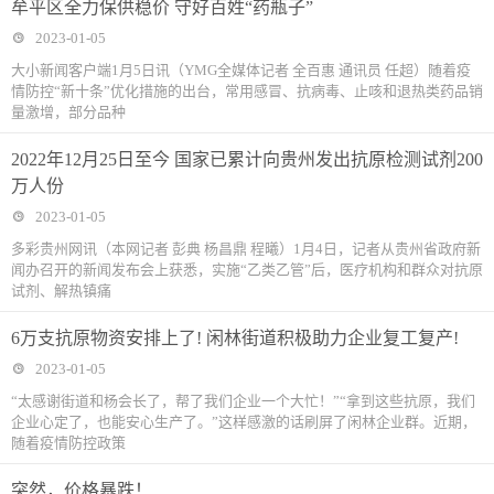
牟平区全力保供稳价 守好百姓“药瓶子”
2023-01-05
大小新闻客户端1月5日讯（YMG全媒体记者 全百惠 通讯员 任超）随着疫
情防控“新十条”优化措施的出台，常用感冒、抗病毒、止咳和退热类药品销
量激增，部分品种
2022年12月25日至今 国家已累计向贵州发出抗原检测试剂200
万人份
2023-01-05
多彩贵州网讯（本网记者 彭典 杨昌鼎 程曦）1月4日，记者从贵州省政府新
闻办召开的新闻发布会上获悉，实施“乙类乙管”后，医疗机构和群众对抗原
试剂、解热镇痛
6万支抗原物资安排上了! 闲林街道积极助力企业复工复产!
2023-01-05
“太感谢街道和杨会长了，帮了我们企业一个大忙！”“拿到这些抗原，我们
企业心定了，也能安心生产了。”这样感激的话刷屏了闲林企业群。近期，
随着疫情防控政策
突然，价格暴跌！