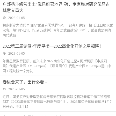
户部巷斗级营出土“武昌府署地界”碑，专家称对研究武昌古
城意义重大
2023-01-05
初步断定为清代早期的“武昌府署地界”碑。 记者万建辉 摄 长江日报大武
汉客户端1月5日讯（记者万建辉）今年是武昌建城1800年，武昌也是明清
两代武昌
2022第三届论健·年度星榜—2022商业化开创之星揭晓！
2023-01-05
年度星榜数智健康，创兴未来2022商业化开创之星● 阿斯利康【申报项
目】代谢产业园（M·Campus）【项目简介】代谢产业园M·Campus是由中
国工程院院士宁光发
春运要来了，出行必看→
2023-01-05
近日，国务院应对新型冠状病毒感染疫情联防联控机制春运工作专班组织
制定《2023年春运平安健康出行服务指引》。2023年综合运输春运从1月7
日开始，至2月15