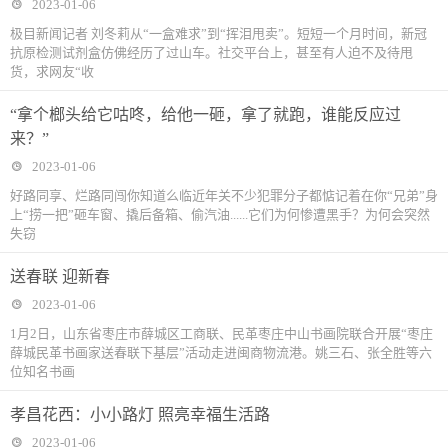
2023-01-06
极目新闻记者 刘冬莉从“一盒难求”到“挥泪甩卖”。短短一个月时间，新冠
抗原检测试剂盒仿佛经历了过山车。社交平台上，甚至有人迫不及待甩
货，求网友“收
“拿个榔头给它咕咚，给他一砸，拿了就跑，谁能反应过
来？”
2023-01-06
好路同享、烂路同闯你知道么临近年关不少犯罪分子都惦记着在你“兄弟”身
上“捞一把”砸车窗、撬后备箱、偷汽油......它们为何惨遭黑手？为何会突然
失窃
送春联 迎新春
2023-01-06
1月2日，山东省枣庄市薛城区工商联、民革枣庄中山书画院联合开展“枣庄
薛城民革书画家送春联下基层”活动走进闽商物流港。姚三石、张全胜等六
位知名书画
孝昌花西：小小路灯 照亮幸福生活路
2023-01-06