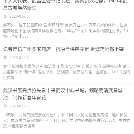
市人大代表、武昌区委书记余松：集聚新兴动能，1800年武
建联盟——包
50%， “政府
民乐开颜
江
昌古城焕然新生
头市公安局教
工作报告中提
———“让日子
2023-01-06
培支
气的话语激励
越过越有奔头”
前不久，位于武昌区的“武商梦时代”盛大开业。80万平方米的体量，让这
座商场创下全球纯商业体规模之最。“00后”王丽和闺蜜相约前往打卡，5个
我们奋起拼搏”
多小时刷出3万
记者走访广州多家药店：抗原盒供应充足 退烧药悄然上架
2023-01-06
文/羊城晚报全媒体记者 谭洁文 王隽杰 实习生 刘媛元图/羊城晚报记者 谭洁
文疫情防控“新十条”发布以来，退烧药、抗原试剂盒、血氧仪、N95口罩的
供应曾
武汉书展亮点抢先看丨来武汉中心书城，领略明清武昌城
池，制作新春年宵花
2023-01-05
《城象：武昌的历史景观变迁》。长江网讯（见习记者熊美琪 通讯员倪
云）武汉书展每日精彩不断。1月6日，武汉中心书城将进行2023年“书香武
汉·全民阅读大讲堂