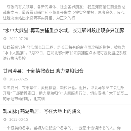
尊敬的有关领导、各新闻媒体、社会各界朋友： 我是河南辅仁药业副总
裁朱文玉，最近看到辅仁药业董事长朱文臣被实名举报，思考良久，良心
让我决定站出来说明事实真相，为正义的行
“水中大熊猫”再现禁捕重点水域，长江鄂州段出现多只江豚
2022-07-28
极目新闻记者 马浩然长江江豚，是长江特有的古老而珍稀的物种，被称为
“水中大熊猫”。7月22日，在湖北鄂州市长江禁捕重点水域可视化监控系统
进行执法监控
甘肃漳县：干部情撒麦田 助力夏粮归仓
2022-07-25
炎炎夏日，农事繁忙；麦穗飘香，颗粒归仓。近日，漳县马泉乡工会组织
开展“干部情撒麦田，助力夏粮归仓”志愿服务行动，切实发挥广大干部职工
的示范带动作用，扎实细
观文脉 | 鹤湖新居：写在大地上的骈文
2022-06-15
一个很美的名字。当初为它起这个名字的，一定是个饱读诗书的人。你