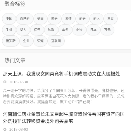
聚合标签
中国
自己的
美国
都是
疫情
的是
的人
三星
手机
华为
亿元
这款
车型
小米
日本
万元
俄罗斯
企业
荣耀
互联网
热门文章
那天上课，我发现女同桌竟将手机调成震动夹在大腿根处
2016-07-30
高一刚开学的时候，给我分了个同桌叫苏菲，长得很漂亮，身材也好，还
特别喜欢穿超短裙，露着两条白花花的大美腿，看的我心里痒痒的，总想
着要能摸摸该多好。我挺喜欢她，就主动介绍自己说：
河南辅仁药业董事长朱文臣超生骗贷造假侵吞国有资产向国
外洗钱非法转移资金境外购买豪宅
2018-08-03