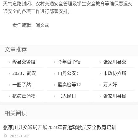
天气道路封闭、农村交通安全管理及学生安全教育等确保春运交
通安全的各项工作进行部署安排。
责任编辑：闫文斌
文章推荐
绛县交警组
今年首个慢
张家川县交
织召开春运道
行系统改造工
通局开展2023
2023，武汉
山丹公安：
市政协六届
路交通安全部
程开工 朝阳门
年春运驾驶员
向前 | 谭芳带
“他很平凡，也
一次会议举行
一图了然｜
最高检等12
万人好
署会
桥区自行车道
安全教育培训
你看两会
很不凡” ——
第二次全体会
新冠治疗有“特
部门联合印发
评！！真的有
抗病毒药物
【人民日
张家川县民
大幅拓宽
致敬基层民警
议
效药”吗？抗病
指导意见 推进
这么甜吗？
怎么用？丙种
报】检察听证
政局开展结婚
相关阅读
28年的坚守！
毒药物
寄递安全问题
球蛋白能预防
让事更清、理
登记“省内通
张家川县交通局开展2023年春运驾驶员安全教育培训
Paxlovid你了
综合治理
感染吗？解答
更明、法更透
办”线上培训工
2023-01-06