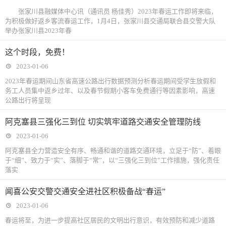
解多少？
来了
作
张家川县融媒体中心讯（通讯员 杨佳秀）2023年春运工作即将来临，
为积极做好返乡客流春运工作，1月4日，张家川县交通局联合县交警大队
举办张家川县2023年春
这个时段，免费！
2023-01-06
2023年春运期间山东省高速公路出行数据预测分析春运期间受学生放假和
务工人员集中返乡过年、以及春节假期小客车免费通行等因素影响，高速
公路出行将呈现
阿克塞县三强化三到位 切实筑牢道路交通安全管理防线
2023-01-06
阿克塞县全力营造安全有序、畅通和谐的道路交通环境，立足于“防”、着眼
于“细”、致力于“实”、落脚于“常”，以“三强化三到位”工作措施，强化责任
落实
闻喜公安交警交通安全进社区积极备战“春运”
2023-01-06
春运将至，为进一步提高社区居民的文明出行意识，有效预防和减少道路