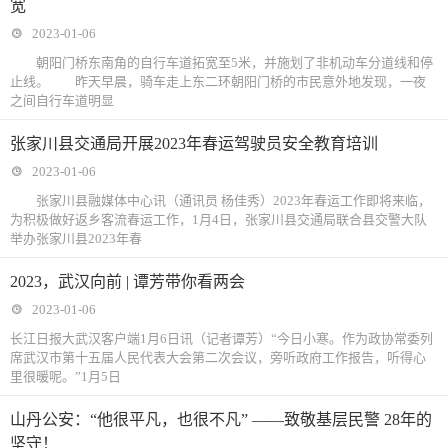
宽
2023-01-06
朝阳门桥东南角的自行车道拓宽至5米，并施划了非机动车分道线和停
止线。 昨天早晨，骑车走上东二环朝阳门桥的市民意外地发现，一夜
之间自行车道明显
张家川县交通局开展2023年春运驾驶员安全教育培训
2023-01-06
张家川县融媒体中心讯（通讯员 杨佳秀）2023年春运工作即将来临，
为积极做好返乡客流春运工作，1月4日，张家川县交通局联合县交警大队
举办张家川县2023年春
2023，武汉向前 | 谭芳带你看两会
2023-01-06
长江日报大武汉客户端1月6日讯（记者谭芳）“今日小寒。作为政协常委列
席武汉市第十五届人民代表大会第二次会议，旁听政府工作报告，听得心
里很暖呢。”1月5日
山丹公安：“他很平凡，也很不凡” ——致敬基层民警 28年的
坚守！