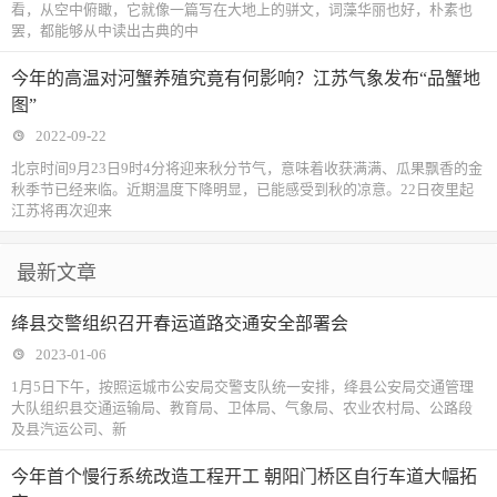
看，从空中俯瞰，它就像一篇写在大地上的骈文，词藻华丽也好，朴素也
罢，都能够从中读出古典的中
今年的高温对河蟹养殖究竟有何影响？江苏气象发布“品蟹地
图”
2022-09-22
北京时间9月23日9时4分将迎来秋分节气，意味着收获满满、瓜果飘香的金
秋季节已经来临。近期温度下降明显，已能感受到秋的凉意。22日夜里起
江苏将再次迎来
最新文章
绛县交警组织召开春运道路交通安全部署会
2023-01-06
1月5日下午，按照运城市公安局交警支队统一安排，绛县公安局交通管理
大队组织县交通运输局、教育局、卫体局、气象局、农业农村局、公路段
及县汽运公司、新
今年首个慢行系统改造工程开工 朝阳门桥区自行车道大幅拓