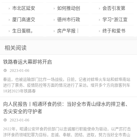
启！全市运力
国梦·劳动美”
布重要提醒！
市北区延安
如何推动创
会否引发第
准备好了
摄影书画展
春运出行注意
路街道：深入
新医学蓬勃发
二轮感染？怎
厦门高速交
德州市行政
学习“浙江宣
这些易堵路段
开展党的二十
展？这场大会
么监测？监测
警发布2023年
审批服务局：
传”
生日蛋糕，
房产早报｜
终于和爱书
大系列活动
分享了最新成
什么？全面了
春运“避堵指
开展流程再造
甜！工会福
上海：延长“房
的你再次重逢
相关阅读
果与经验!
解XBB
南”
改革出圈出彩
利，暖！
产税试点”暂行
秦皇岛图书馆
铁路春运大幕即将开启
办法有效期
恢复开馆
2023-01-06
春运，也被运输部门比作一场战役。日前，记者对蚌埠火车站和蚌埠南站
进行了票务、疫情防控等方面的情况进行了采访。增开多个方向旅客列车
18对2023年铁路春
向人民报告丨昭通环食药侦：当好全市青山绿水的捍卫者、
舌尖安全的守护者
2023-01-06
2022年，昭通公安环食药侦部门以忠诚履行职能使命为驱动，以严厉打击
涉环食药领域犯罪为目标，忠诚、奉献、团结、进取，努力当好全市青山