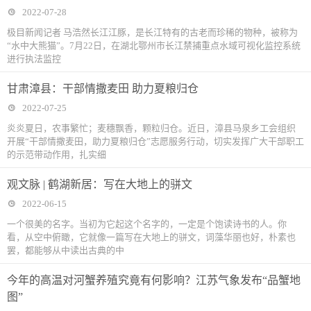
2022-07-28
极目新闻记者 马浩然长江江豚，是长江特有的古老而珍稀的物种，被称为
“水中大熊猫”。7月22日，在湖北鄂州市长江禁捕重点水域可视化监控系统
进行执法监控
甘肃漳县：干部情撒麦田 助力夏粮归仓
2022-07-25
炎炎夏日，农事繁忙；麦穗飘香，颗粒归仓。近日，漳县马泉乡工会组织
开展“干部情撒麦田，助力夏粮归仓”志愿服务行动，切实发挥广大干部职工
的示范带动作用，扎实细
观文脉 | 鹤湖新居：写在大地上的骈文
2022-06-15
一个很美的名字。当初为它起这个名字的，一定是个饱读诗书的人。你
看，从空中俯瞰，它就像一篇写在大地上的骈文，词藻华丽也好，朴素也
罢，都能够从中读出古典的中
今年的高温对河蟹养殖究竟有何影响？江苏气象发布“品蟹地
图”