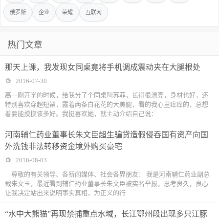
俄罗斯
企业
荣耀
互联网
热门文章
那天上课，我发现女同桌竟将手机调成震动夹在大腿根处
2016-07-30
高一刚开学的时候，给我分了个同桌叫苏菲，长得很漂亮，身材也好，还
特别喜欢穿超短裙，露着两条白花花的大美腿，看的我心里痒痒的，总想
着要能摸摸该多好。我挺喜欢她，就主动介绍自己说：
河南辅仁药业董事长朱文臣超生骗贷造假侵吞国有资产向国
外洗钱非法转移资金境外购买豪宅
2018-08-03
尊敬的有关领导、各新闻媒体、社会各界朋友： 我是河南辅仁药业副总
裁朱文玉，最近看到辅仁药业董事长朱文臣被实名举报，思考良久，良心
让我决定站出来说明事实真相，为正义的行
“水中大熊猫”再现禁捕重点水域，长江鄂州段出现多只江豚