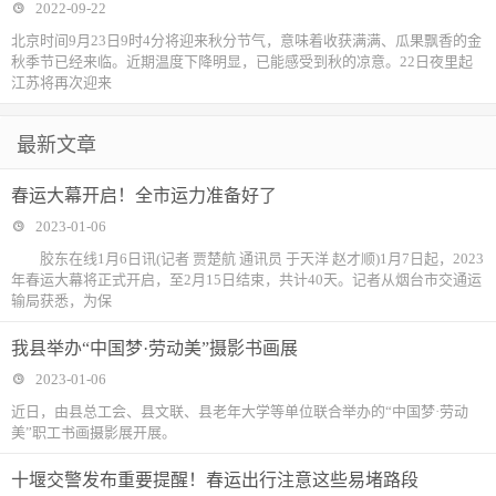
2022-09-22
北京时间9月23日9时4分将迎来秋分节气，意味着收获满满、瓜果飘香的金
秋季节已经来临。近期温度下降明显，已能感受到秋的凉意。22日夜里起
江苏将再次迎来
最新文章
春运大幕开启！全市运力准备好了
2023-01-06
胶东在线1月6日讯(记者 贾楚航 通讯员 于天洋 赵才顺)1月7日起，2023
年春运大幕将正式开启，至2月15日结束，共计40天。记者从烟台市交通运
输局获悉，为保
我县举办“中国梦·劳动美”摄影书画展
2023-01-06
近日，由县总工会、县文联、县老年大学等单位联合举办的“中国梦·劳动
美”职工书画摄影展开展。
十堰交警发布重要提醒！春运出行注意这些易堵路段