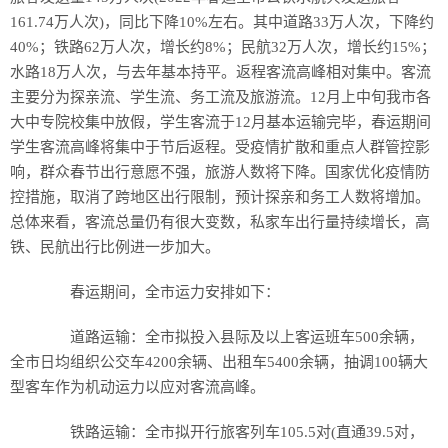
161.74万人次)，同比下降10%左右。其中道路33万人次，下降约
40%；铁路62万人次，增长约8%；民航32万人次，增长约15%；
水路18万人次，与去年基本持平。返程客流高峰相对集中。客流
主要分为探亲流、学生流、务工流及旅游流。12月上中旬我市各
大中专院校集中放假，学生客流于12月基本运输完毕，春运期间
学生客流高峰将集中于节后返程。受疫情扩散和重点人群管控影
响，群众春节出行意愿不强，旅游人数将下降。国家优化疫情防
控措施，取消了跨地区出行限制，预计探亲和务工人数将增加。
总体来看，客流总量仍有很大变数，私家车出行量持续增长，高
铁、民航出行比例进一步加大。
春运期间，全市运力安排如下：
道路运输：全市拟投入县际及以上客运班车500余辆，
全市日均组织公交车4200余辆、出租车5400余辆，抽调100辆大
型客车作为机动运力以应对客流高峰。
铁路运输：全市拟开行旅客列车105.5对(直通39.5对，