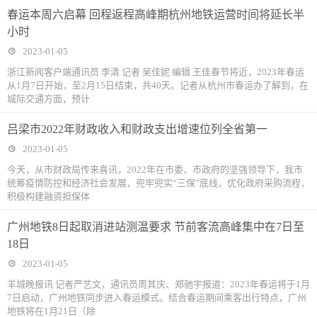
春运本周六启幕 回程返程高峰期杭州地铁运营时间将延长半
小时
2023-01-05
浙江新闻客户端通讯员 李清 记者 吴佳妮 编辑 王佳春节将近，2023年春运
从1月7日开始，至2月15日结束，共40天。记者从杭州市春运办了解到，在
城际交通方面，预计
吕梁市2022年财政收入和财政支出增速位列全省第一
2023-01-05
今天，从市财政局传来喜讯，2022年在市委、市政府的坚强领导下，我市
统筹疫情防控和经济社会发展，兜牢兜实“三保”底线，优化政府采购流程，
积极构建融资担保体
广州地铁8日起取消进站测温要求 节前客流高峰集中在7日至
18日
2023-01-05
羊城晚报讯 记者严艺文，通讯员周其庆、郑驰宇报道：2023年春运将于1月
7日启动，广州地铁同步进入春运模式。结合春运期间乘客出行特点，广州
地铁将在1月21日（除