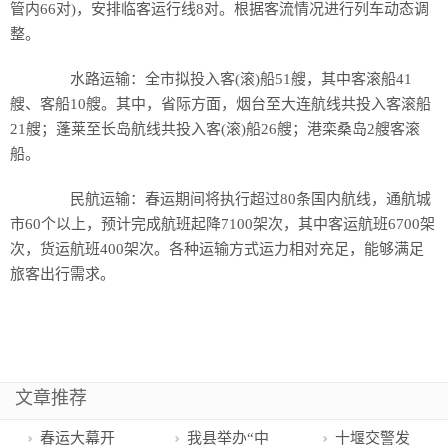
管内66对)，安排临客运行线8对。根据客流情况进行列车动态调
整。
水路运输：全市拟投入客(滚)船51艘，其中客滚船41
艘、客船10艘。其中，省际方面，烟台至大连航线共投入客滚船
21艘；蓬莱至长岛航线共投入客(滚)船26艘；港栾桑岛2艘客滚
船。
民航运输：春运期间将执行超过80条国内航线，通航城
市60个以上，预计完成航班起降7100架次，其中客运航班6700架
次，货运航班400架次。各种运输方式运力相对充足，能够满足
旅客出行需求。
文章推荐
春运大幕开
我县举办“中
十堰交警发