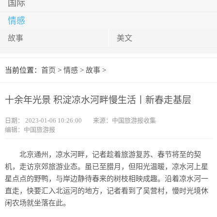
国际
情感
故事
美文
当前位置：
首页
>
情感
>
故事
>
十余年光景 积淀凉水河畔慢生活丨新春走基层
日期：
2023-01-06 10:26:00
来源：中国旅游报收集
编辑：中国旅游报
北京通州，凉水河畔，记者趁着旅游复苏、春节将至的契
机，走访京郊旅游业态。虽已至腊月，但阳光温暖，凉水河上星
星点点的野鸭，与岸边静待春来的树枝相映成趣。沿着凉水河一
直走，快要汇入北运河的地方，记者看到了吴营村，慢时光境休
闲农场就坐落在此。