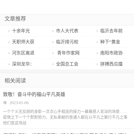
文章推荐
十余年光
市人大代表
临沂去年前
景 积淀凉水河
金玲 群众的困
11个月优良天
天职师大获
临沂排污权
种下“黄金
畔慢生活丨新
难就是我的责
数同比增加29
批2个天津市
交易试点破解
籽” 结出“富裕
河东区离退
青年作家网
南阳市政协
春走基层
任
天
高校红色研学
减排难题
果”——首届
休干部“再就
推荐‖王茹：写
新一届领导班
深圳龙华：
全国总工会
拼搏西瓜擂
实践教育基地
“鸢都·昌乐英
业”
给金矿宝宝的
子选举产生
观湖街道“首善
下拨专项补贴
台 耕耘“甜蜜”
相关阅读
才”梁其安
一封信（下）
街道”逐光前行
事业——首届
致敬！奋斗中的福山平凡英雄
向未来
“鸢都·昌乐英
2023-01-06
才”赵平
一个个义无反顾的身影一次次心手相连的接力一幕幕感人至深的场景……
疫情之下一个个默默努力、无私奉献的普通人都在以平凡之躯行不凡之事
他们是这场战