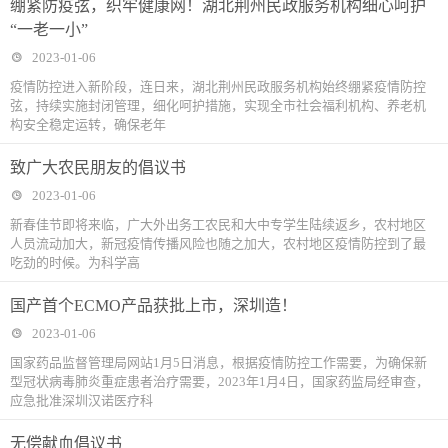
绷紧防疫弦，织牢健康网！湖北荆州民政服务机构细心呵护
“一老一小”
2023-01-06
疫情防控进入新阶段，连日来，湖北荆州民政服务机构始终绷紧疫情防控
弦，持续实施封闭管理，细化呵护措施，实现全市社会福利机构、养老机
构安全稳定运转，确保老年
致广大农民朋友的倡议书
2023-01-06
新春佳节即将来临，广大外出务工农民和大中专学生陆续返乡，农村地区
人员流动加大，新冠疫情传播风险也随之加大，农村地区疫情防控到了最
吃劲的时候。为科学高
国产首个ECMO产品获批上市，深圳造！
2023-01-06
国家药品监督管理局网站1月5日消息，根据疫情防控工作需要，为确保新
型冠状病毒肺炎重症患者治疗需要，2023年1月4日，国家药监局经审查，
应急批准深圳汉诺医疗科
无偿献血倡议书