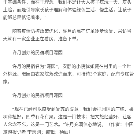
于基础条件，而在于理念。我们不是让大人孩子疯玩一天、灰头
土脸，而是引导家长孩子理解和体验绿色生活、慢生活，让孩子
能够总是惦记着来。”
随着疫情防控政策优化，许月的民宿订单逐步恢复，采访当
天就有一家企业正在看房、准备下单。
许月创办的民宿项目暻园
许月的民宿名为“暻园”，安静的小院犹如藏在村里的一个世
外桃源。暻园由农家院落改造而来，可接待3个家庭，配有专属管
家。
许月创办的民宿项目暻园
“现在已经可以感受到复苏的暖意。我们会把园区的庄稼、果
树种植好，四季有花有果，这是一门技术；把文旅经营好，让客
人念念不忘，这是一门艺术。”许月充满信心地说。（作者：中国
旅游报记者 李志刚；编辑：杨硕）