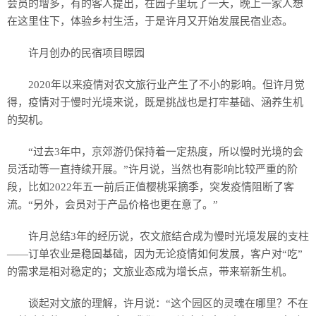
会员的增多，有的客人提出，在园子里玩了一天，晚上一家人想
在这里住下，体验乡村生活，于是许月又开始发展民宿业态。
许月创办的民宿项目暻园
2020年以来疫情对农文旅行业产生了不小的影响。但许月觉
得，疫情对于慢时光境来说，既是挑战也是打牢基础、涵养生机
的契机。
“过去3年中，京郊游仍保持着一定热度，所以慢时光境的会
员活动等一直持续开展。”许月说，当然也有影响比较严重的阶
段，比如2022年五一前后正值樱桃采摘季，突发疫情阻断了客
流。“另外，会员对于产品价格也更在意了。”
许月总结3年的经历说，农文旅结合成为慢时光境发展的支柱
——订单农业是稳固基础，因为无论疫情如何发展，客户对“吃”
的需求是相对稳定的；文旅业态成为增长点，带来崭新生机。
谈起对文旅的理解，许月说：“这个园区的灵魂在哪里？不在