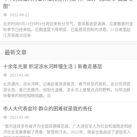
图”
2022-09-22
北京时间9月23日9时4分将迎来秋分节气，意味着收获满满、瓜果飘香的金
秋季节已经来临。近期温度下降明显，已能感受到秋的凉意。22日夜里起
江苏将再次迎来
最新文章
十余年光景 积淀凉水河畔慢生活丨新春走基层
2023-01-06
北京通州，凉水河畔，记者趁着旅游复苏、春节将至的契机，走访京郊旅
游业态。虽已至腊月，但阳光温暖，凉水河上星星点点的野鸭，与岸边静
待春来的树枝相映成趣。沿
市人大代表金玲 群众的困难就是我的责任
2023-01-06
“我市连续多年被评为全国双拥模范城，广大退役军人为社会和谐稳定和经
济社会发展奉献了青春、智慧和汗水。2022年，我省全面启动了退役军人