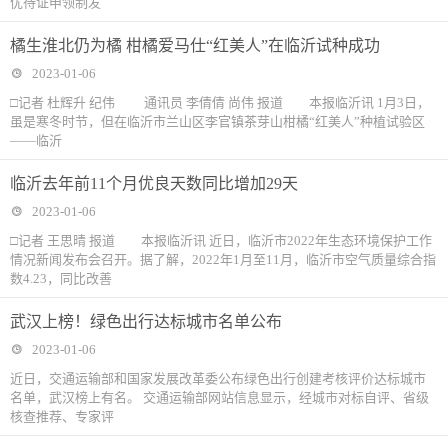
优待证申领制发
橘生淮北仍为橘 柑橘爱马仕“红美人”在临沂试种成功
2023-01-06
□记者 杜辉升 纪伟 通讯员 李倩倩 尚伟 报道 本报临沂讯 1月3日，
虽是寒冬时节，但在临沂市兰山区李官镇茶芽山柑橘“红美人”种植试验区
——临沂
临沂去年前11个月优良天数同比增加29天
2023-01-06
□记者 王思晴 报道 本报临沂讯 近日，临沂市2022年生态环境保护工作
情况新闻发布会召开。据了解，2022年1月至11月，临沂市空气质量综合指
数4.23，同比改善
武汉上榜！绿色出行达标城市名单公布
2023-01-06
近日，交通运输部和国家发展改革委公布绿色出行创建考核评价达标城市
名单，武汉榜上有名。 交通运输部网站信息显示，经城市对标自评、省级
核查推荐、专家评