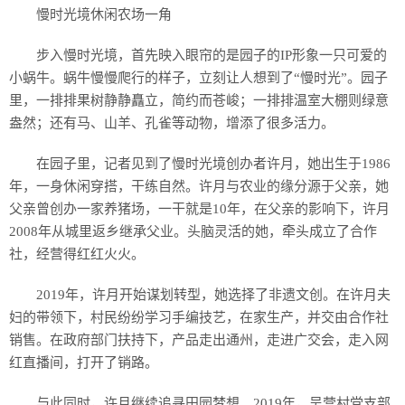
慢时光境休闲农场一角
步入慢时光境，首先映入眼帘的是园子的IP形象一只可爱的
小蜗牛。蜗牛慢慢爬行的样子，立刻让人想到了“慢时光”。园子
里，一排排果树静静矗立，简约而苍峻；一排排温室大棚则绿意
盎然；还有马、山羊、孔雀等动物，增添了很多活力。
在园子里，记者见到了慢时光境创办者许月，她出生于1986
年，一身休闲穿搭，干练自然。许月与农业的缘分源于父亲，她
父亲曾创办一家养猪场，一干就是10年，在父亲的影响下，许月
2008年从城里返乡继承父业。头脑灵活的她，牵头成立了合作
社，经营得红红火火。
2019年，许月开始谋划转型，她选择了非遗文创。在许月夫
妇的带领下，村民纷纷学习手编技艺，在家生产，并交由合作社
销售。在政府部门扶持下，产品走出通州，走进广交会，走入网
红直播间，打开了销路。
与此同时，许月继续追寻田园梦想。2019年，吴营村党支部