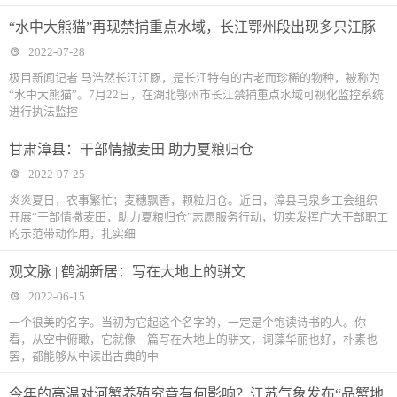
“水中大熊猫”再现禁捕重点水域，长江鄂州段出现多只江豚
2022-07-28
极目新闻记者 马浩然长江江豚，是长江特有的古老而珍稀的物种，被称为
“水中大熊猫”。7月22日，在湖北鄂州市长江禁捕重点水域可视化监控系统
进行执法监控
甘肃漳县：干部情撒麦田 助力夏粮归仓
2022-07-25
炎炎夏日，农事繁忙；麦穗飘香，颗粒归仓。近日，漳县马泉乡工会组织
开展“干部情撒麦田，助力夏粮归仓”志愿服务行动，切实发挥广大干部职工
的示范带动作用，扎实细
观文脉 | 鹤湖新居：写在大地上的骈文
2022-06-15
一个很美的名字。当初为它起这个名字的，一定是个饱读诗书的人。你
看，从空中俯瞰，它就像一篇写在大地上的骈文，词藻华丽也好，朴素也
罢，都能够从中读出古典的中
今年的高温对河蟹养殖究竟有何影响？江苏气象发布“品蟹地