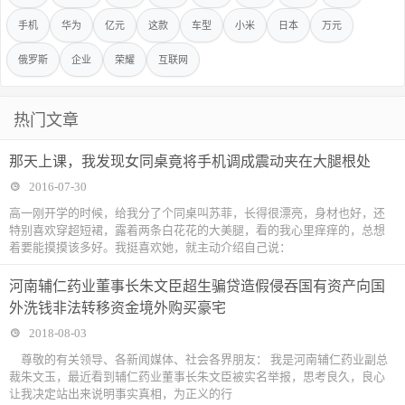
手机
华为
亿元
这款
车型
小米
日本
万元
俄罗斯
企业
荣耀
互联网
热门文章
那天上课，我发现女同桌竟将手机调成震动夹在大腿根处
2016-07-30
高一刚开学的时候，给我分了个同桌叫苏菲，长得很漂亮，身材也好，还
特别喜欢穿超短裙，露着两条白花花的大美腿，看的我心里痒痒的，总想
着要能摸摸该多好。我挺喜欢她，就主动介绍自己说：
河南辅仁药业董事长朱文臣超生骗贷造假侵吞国有资产向国
外洗钱非法转移资金境外购买豪宅
2018-08-03
尊敬的有关领导、各新闻媒体、社会各界朋友： 我是河南辅仁药业副总
裁朱文玉，最近看到辅仁药业董事长朱文臣被实名举报，思考良久，良心
让我决定站出来说明事实真相，为正义的行