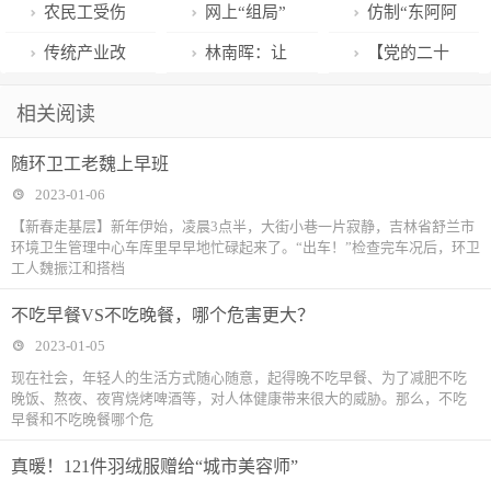
老魏上早班
系统正式上
疫苗第二剂次
层·奋进新征
村振兴省驻镇
了！梅州五华
农民工受伤
网上“组局”
仿制“东阿阿
线，旅客通关
加强免疫接种
程】村干部变
帮扶工作会议
警方辗转4省
寻赔偿 咸安民
赌博，两人被
胶”“桃花姬”手
传统产业改
林南晖：让
【党的二十
指引发布
工作的通告
身“电小二” 农
跨越2500公里
警调解获赞誉
判刑
提袋，三人一
造升级 新兴产
校园空间高效
大精神在武
相关阅读
产品网售成时
解救被拐女童
公司获刑罚
业培育壮大 加
复用
威】学习贯彻
随环卫工老魏上早班
尚
快建设现代化
党的二十大精
2023-01-06
产业体系
神县委宣讲组
【新春走基层】新年伊始，凌晨3点半，大街小巷一片寂静，吉林省舒兰市
环境卫生管理中心车库里早早地忙碌起来了。“出车！”检查完车况后，环卫
走进新堡乡开
工人魏振江和搭档
展宣讲
不吃早餐VS不吃晚餐，哪个危害更大？
2023-01-05
现在社会，年轻人的生活方式随心随意，起得晚不吃早餐、为了减肥不吃
晚饭、熬夜、夜宵烧烤啤酒等，对人体健康带来很大的威胁。那么，不吃
早餐和不吃晚餐哪个危
真暖！121件羽绒服赠给“城市美容师”