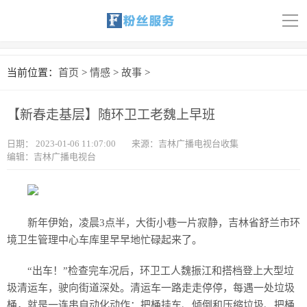
导
航
首页
当前位置：
首页
>
情感
>
故事
>
科技
【新春走基层】随环卫工老魏上早班
娱乐
日期：
2023-01-06 11:07:00
来源：吉林广播电视台收集
汽车
编辑：吉林广播电视台
体育
财经
新年伊始，凌晨3点半，大街小巷一片寂静，吉林省舒兰市环
境卫生管理中心车库里早早地忙碌起来了。
旅游
“出车！”检查完车况后，环卫工人魏振江和搭档登上大型垃
育儿
圾清运车，驶向街道深处。清运车一路走走停停，每遇一处垃圾
桶，就是一连串自动化动作：把桶挂车、倾倒和压缩垃圾、把桶