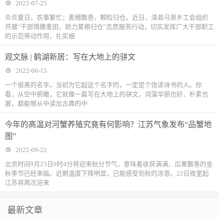
2022-07-25
炎炎夏日，农事繁忙；麦穗飘香，颗粒归仓。近日，漳县马泉乡工会组织
开展“干部情撒麦田，助力夏粮归仓”志愿服务行动，切实发挥广大干部职工
的示范带动作用，扎实细
观文脉 | 鹤湖新居：写在大地上的骈文
2022-06-15
一个很美的名字。当初为它起这个名字的，一定是个饱读诗书的人。你
看，从空中俯瞰，它就像一篇写在大地上的骈文，词藻华丽也好，朴素也
罢，都能够从中读出古典的中
今年的高温对河蟹养殖究竟有何影响？江苏气象发布“品蟹地
图”
2022-09-22
北京时间9月23日9时4分将迎来秋分节气，意味着收获满满、瓜果飘香的金
秋季节已经来临。近期温度下降明显，已能感受到秋的凉意。22日夜里起
江苏将再次迎来
最新文章