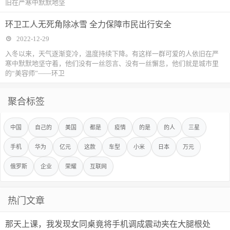
旧在严寒中默默地坚
环卫工人无死角除冰雪 全力保障市民出行安全
2022-12-29
入冬以来，天气逐渐变冷，温度持续下降。有这样一群可爱的人依旧在严
寒中默默地坚守着，他们没有一丝怨言、没有一丝懈怠，他们就是城市里
的“美容师”——环卫
聚合标签
中国
自己的
美国
都是
疫情
的是
的人
三星
手机
华为
亿元
这款
车型
小米
日本
万元
俄罗斯
企业
荣耀
互联网
热门文章
那天上课，我发现女同桌竟将手机调成震动夹在大腿根处