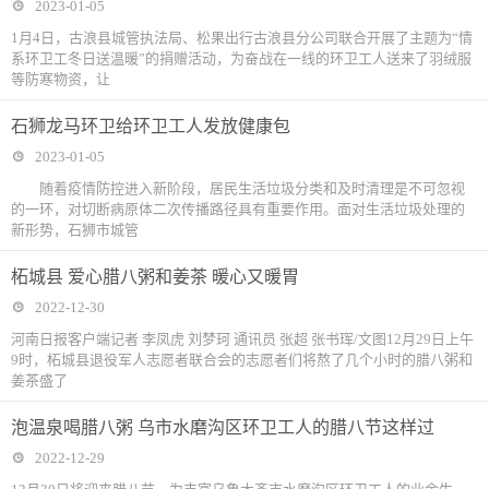
2023-01-05
1月4日，古浪县城管执法局、松果出行古浪县分公司联合开展了主题为“情
系环卫工冬日送温暖”的捐赠活动，为奋战在一线的环卫工人送来了羽绒服
等防寒物资，让
石狮龙马环卫给环卫工人发放健康包
2023-01-05
随着疫情防控进入新阶段，居民生活垃圾分类和及时清理是不可忽视
的一环，对切断病原体二次传播路径具有重要作用。面对生活垃圾处理的
新形势，石狮市城管
柘城县 爱心腊八粥和姜茶 暖心又暖胃
2022-12-30
河南日报客户端记者 李凤虎 刘梦珂 通讯员 张超 张书珲/文图12月29日上午
9时，柘城县退役军人志愿者联合会的志愿者们将熬了几个小时的腊八粥和
姜茶盛了
泡温泉喝腊八粥 乌市水磨沟区环卫工人的腊八节这样过
2022-12-29