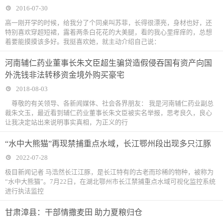
2016-07-30
高一刚开学的时候，给我分了个同桌叫苏菲，长得很漂亮，身材也好，还
特别喜欢穿超短裙，露着两条白花花的大美腿，看的我心里痒痒的，总想
着要能摸摸该多好。我挺喜欢她，就主动介绍自己说：
河南辅仁药业董事长朱文臣超生骗贷造假侵吞国有资产向国
外洗钱非法转移资金境外购买豪宅
2018-08-03
尊敬的有关领导、各新闻媒体、社会各界朋友： 我是河南辅仁药业副总
裁朱文玉，最近看到辅仁药业董事长朱文臣被实名举报，思考良久，良心
让我决定站出来说明事实真相，为正义的行
“水中大熊猫”再现禁捕重点水域，长江鄂州段出现多只江豚
2022-07-28
极目新闻记者 马浩然长江江豚，是长江特有的古老而珍稀的物种，被称为
“水中大熊猫”。7月22日，在湖北鄂州市长江禁捕重点水域可视化监控系统
进行执法监控
甘肃漳县：干部情撒麦田 助力夏粮归仓