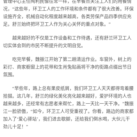
管理中心主任陶利民像往常一样，在早餐点关注工人们的用餐情
况，“这些年，环卫工人的工作环境和条件都有了很大改善。环保
设施齐全，机械自动化程度越来越高，各类劳保产品四季供应充
足。舒兰始终把环卫工人作为关心关怀的重点对象。”
越来越好的不仅是工作设备和工作待遇，还有舒兰环卫工人
切实体会到的市民不断提升的文明自觉。
吃完早餐，魏振江开始了第二趟清运作业。车窗外，树上的
彩灯、商家橱窗上的花带和生肖兔贴画将干净的街路点缀出节日
氛围。
“早些年，路上总有果皮纸屑，我们环卫工人天天都得弯着腰
拾掇。这几年，舒兰的绿化美化亮化越来越好，爱护环境的人也
越来越多，还经常有志愿者来帮忙，路上一天比一天干净。”魏振
江一脸骄傲，“如今，环卫工人可受重视了。你看，路边的商家都
加入了‘爱心驿站’，我们进去歇脚，还给我们倒水喝，大伙儿干
劲儿十足！”