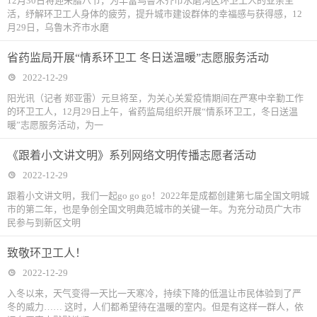
12月30日将迎来腊八节，为丰富乌鲁木齐市水磨沟区环卫工人的业余生
活，纾解环卫工人身体的疲劳，提升城市建设群体的幸福感与获得感，12
月29日，乌鲁木齐市水磨
省药监局开展“情系环卫工 冬日送温暖”志愿服务活动
2022-12-29
阳光讯（记者 郑亚雷）元旦将至，为关心关爱疫情期间在严寒中辛勤工作
的环卫工人，12月29日上午，省药监局组织开展“情系环卫工，冬日送温
暖”志愿服务活动，为一
《跟着小文讲文明》系列网络文明传播志愿者活动
2022-12-29
跟着小文讲文明，我们一起go go go！2022年是成都创建第七届全国文明城
市的第二年，也是争创全国文明典范城市的关键一年。为充分动员广大市
民参与到新区文明
致敬环卫工人！
2022-12-29
入冬以来，天气变得一天比一天寒冷，持续下降的低温让市民体验到了严
冬的威力…… 这时，人们都希望待在温暖的室内。但是有这样一群人，依