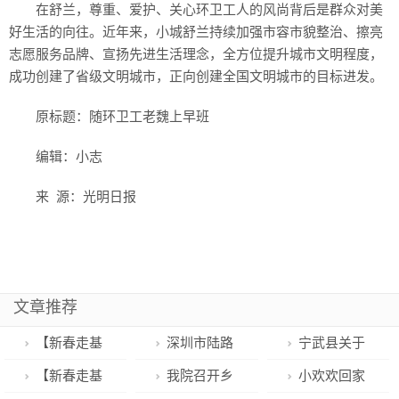
在舒兰，尊重、爱护、关心环卫工人的风尚背后是群众对美
好生活的向往。近年来，小城舒兰持续加强市容市貌整治、擦亮
志愿服务品牌、宣扬先进生活理念，全方位提升城市文明程度，
成功创建了省级文明城市，正向创建全国文明城市的目标进发。
原标题：随环卫工老魏上早班
编辑：小志
来 源：光明日报
文章推荐
【新春走基
深圳市陆路
宁武县关于
层】随环卫工
口岸赴港预约
开展新冠病毒
【新春走基
我院召开乡
小欢欢回家