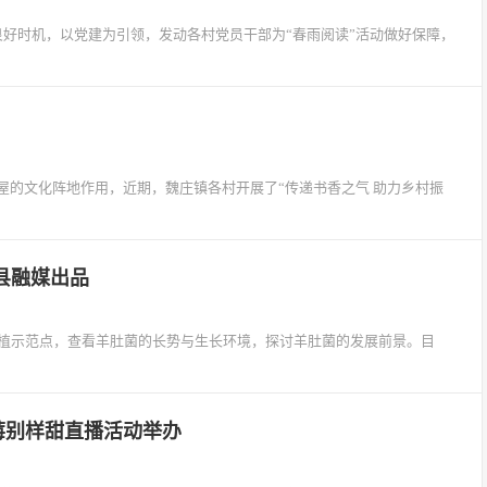
好时机，以党建为引领，发动各村党员干部为“春雨阅读”活动做好保障，
屋的文化阵地作用，近期，魏庄镇各村开展了“传递书香之气 助力乡村振
县融媒出品
菌种植示范点，查看羊肚菌的长势与生长环境，探讨羊肚菌的发展前景。目
莓别样甜直播活动举办