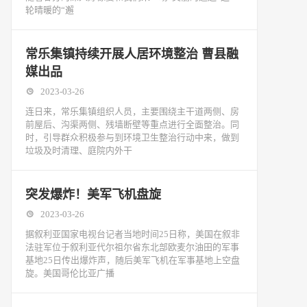
轮晴暖的“邂
常乐集镇持续开展人居环境整治 曹县融
媒出品
2023-03-26
连日来，常乐集镇组织人员，主要围绕主干道两侧、房
前屋后、沟渠两侧、残墙断壁等重点进行全面整治。同
时，引导群众积极参与到环境卫生整治行动中来，做到
垃圾及时清理、庭院内外干
突发爆炸！美军飞机盘旋
2023-03-26
据叙利亚国家电视台记者当地时间25日称，美国在叙非
法驻军位于叙利亚代尔祖尔省东北部欧麦尔油田的军事
基地25日传出爆炸声，随后美军飞机在军事基地上空盘
旋。美国哥伦比亚广播