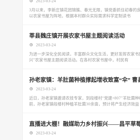
2023-03-24
3月以来，李新庄镇花团锦簇、春光无限，镇党委抓住初春的良
以农家书屋为阵地，根据本村群众实际需求科学定制读书
莘县魏庄镇开展农家书屋主题阅读活动
2023-03-24
为进一步深化全民阅读，丰富群众文化生活，更好发挥农家书
兴”农家书屋主题阅读活动。在各村农家书屋中，村民有
孙老家镇：羊肚菌种植撑起增收致富“伞” 曹
2023-03-24
近日，孙老家镇邀请农技专家，到段楼村“党建+807”羊肚
前，孙老家镇段楼村种植羊肚菌30余亩，预计将产生经济效益
直播进大棚！融媒助力乡村振兴——昌平草
2023-03-24