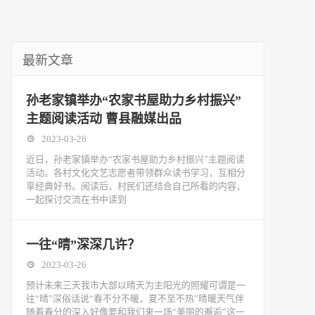
最新文章
孙老家镇举办“农家书屋助力乡村振兴”
主题阅读活动 曹县融媒出品
2023-03-26
近日，孙老家镇举办“农家书屋助力乡村振兴”主题阅读
活动。各村文化文艺志愿者带领群众读书学习，互相分
享经典好书。阅读后，村民们还结合自己所看的内容，
一起探讨交流在书中读到
一往“晴”深深几许？
2023-03-26
预计未来三天我市大部以晴天为主阳光的照耀可谓是一
往“晴”深俗话说“春不分不暖，夏不至不热”晴暖天气伴
随着春分的深入好像要和我们来一场“美丽的邂逅”这一