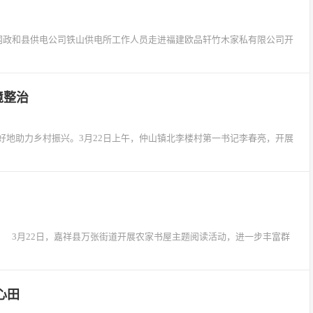
国网政和县供电公司铁山供电所工作人员走进福建欧品轩竹木家私有限公司开
境整治
好地助力乡村振兴。3月22日上午，仲山镇北李楼村第一书记李春亮，开展
阅读活动 3月22日，嘉祥县万张街道开展农家书屋主题阅读活动，进一步丰富群
心田