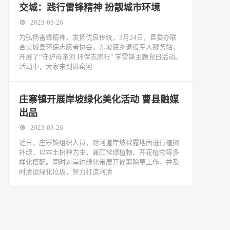
交城：践行雷锋精神 扮靓城市环境
2023-03-26
为弘扬雷锋精神，发扬优良传统，3月24日，县委办联
合交城县环保志愿者协会、东坡底乡退役军人服务站，
开展了“守护母亲河 环保志愿行” 学雷锋主题党日活动。
活动中，大家来到磁窑河
庄寨镇开展岸坡绿化美化活动 曹县融媒
出品
2023-03-26
近日，庄寨镇组织人员，对河道岸坡裸露地面进行植树
补绿，以本土树种为主，兼顾常绿植物、开花植物等多
样化搭配。同时对岸边绿化带展开修剪除草工作，并及
时清运绿化垃圾，努力打造河清