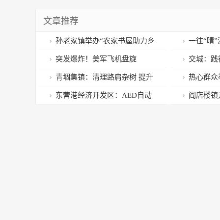
文章推荐
孙老家镇举办“农家书屋助力乡
一往“晴
村振兴”主题阅读活动 曹县融媒
突发爆炸！美军飞机盘旋
交城：践
出品
环境
青堌集镇：清理路肩杂树 提升
热心群众
路域环境 曹县融媒出品
群公然侮辱
东营港经济开发区：AED自动
阎店楼镇
体外除颤仪“上岗” 医疗急救体系
查行动 曹
再升级