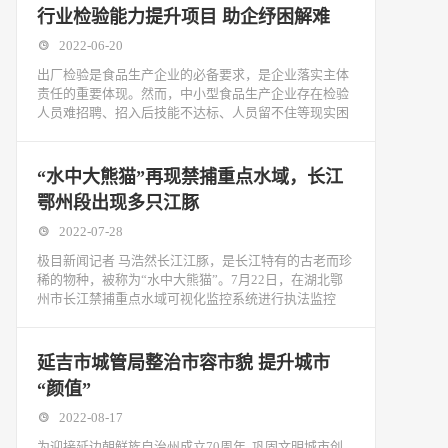
行业检验能力提升项目 助企纾困解难
2022-06-20
出厂检验是食品生产企业的必备要求，是企业落实主体
责任的重要体现。然而，中小型食品生产企业存在检验
人员难招聘、招入后技能不达标、人员留不住等现实困
“水中大熊猫”再现禁捕重点水域，长江
鄂州段出现多只江豚
2022-07-28
极目新闻记者 马浩然长江江豚，是长江特有的古老而珍
稀的物种，被称为“水中大熊猫”。7月22日，在湖北鄂
州市长江禁捕重点水域可视化监控系统进行执法监控
延吉市城管局整治市容市貌 提升城市
“颜值”
2022-08-17
为迎接延边朝鲜族自治州成立70周年, 巩固文明城市创