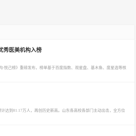
家优秀医美机构入榜
构-悦己榜》重磅发布，榜单基于百度指数、观星盘、基木鱼、度星选等核
预计达到81.17万人，再创历史新高。山东各高校各部门主动出击，全方位