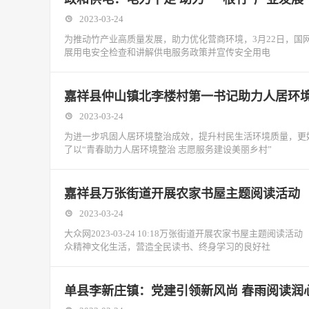
2023-03-24
为推动竹产业高质量发展，助力优化营商环境，3月22日，
展用电安全检查和讲解供电服务政策并宣传安全用电
嘉祥县仲山镇北李楼村第一书记助力人居环
2023-03-24
为进一步巩固人居环境整治成效，提升村民生活环境质量，更
了以“青春助力人居环境整治 志愿服务建设美丽乡村”
嘉祥县万张街道开展农家书屋主题阅读活动
2023-03-24
大众网2023-03-24 10:18万张街道开展农家书屋主题
众精神文化生活，营造全民读书、终身学习的良好社
单县李新庄镇：党建引领新风尚 春雨阅读润