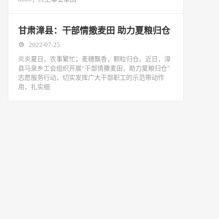
甘肃漳县：干部情撒麦田 助力夏粮归仓
2022-07-25
炎炎夏日，农事繁忙；麦穗飘香，颗粒归仓。近日，漳
县马泉乡工会组织开展“干部情撒麦田，助力夏粮归仓”
志愿服务行动，切实发挥广大干部职工的示范带动作
用，扎实细