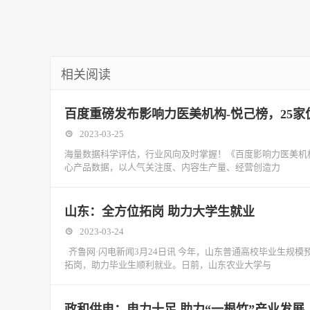
相关阅读
百度重磅发布影响力医美机构-悦己榜，25
2023-03-25
海量数据科学评估，行业风向及时掌握！《百度影响力医美机
心产品数据，以人气关注度、内容生产量、经营创造力
山东：全方位拓岗 助力大学生就业
2023-03-24
齐鲁网·闪电新闻3月24日讯 今年，山东普通高校毕业生规模
拓岗，助力毕业生顺利就业。日前，山东农业大学与
政和供电：电力十足 助力“一根竹”产业发展