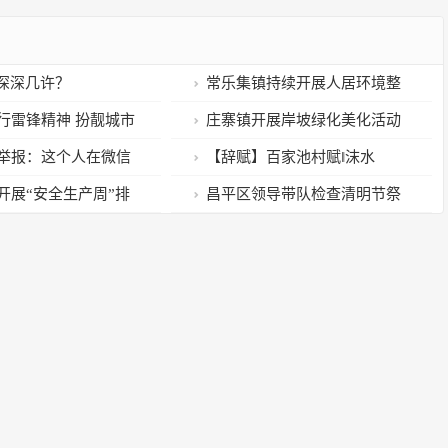
”深深几许？
常乐集镇持续开展人居环境整
治 曹县融媒出品
行雷锋精神 扮靓城市
庄寨镇开展岸坡绿化美化活动
曹县融媒出品
举报：这个人在微信
【辞赋】百家池村赋‖沫水
柳州警察，结果……
开展“安全生产周”排
昌平区领导带队检查清明节祭
县融媒出品
扫服务保障、森林防火和林长制
工作落实情况