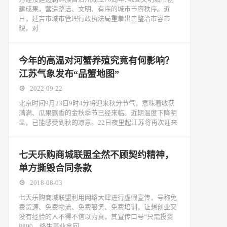
建成果，营造整洁、文明、有序的城市市容秩序。近
日，延吉市城市管理行政执法局重拳出击整治市容市
貌，对
今年的高温对河蟹养殖究竟有何影响？
江苏气象发布“品蟹地图”
2022-09-22
北京时间9月23日9时4分将迎来秋分节气，意味着收获
满满、瓜果飘香的金秋季节已经来临。近期温度下降明
显，已能感受到秋的凉意。22日夜里起江苏将再次迎来
七天乐购商城联盟全然不顾契约精神，
单方撕毁合同条款
2018-08-03
七天乐购商城联盟利用网络大肆进行虚假宣传，号称免
费货源、免费物流、免费服务、免费培训，让想创业又
没有经验的人不得不信以为真，其宣传口号“只需投资
8800，终生事业拿回