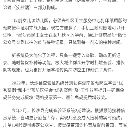
查验证系统正式上线，系统由家长端（健康星沙）、学校端、门
诊端（疾控端）三部分构成。
“以前女儿读幼儿园，必须去社区卫生服务中心打印纸质版的
预防接种证明才能入园。现在方便多了，手机上随时随地可以开
证明。”星沙市民王女士在女儿秋季入学前，通过“健康星沙”微信
公众号查到以往的疫苗接种记录，具体到每一剂次的接种时间。
新系统极大简化了流程，具备一键导入查验、动态更新记
录、随时督促补种等功能，极大减少群众开学时扎堆查验、排长
队等现象，也为更好开展学校传染病防控工作创造了条件。
2022年，长沙县查验证系统分别获得湖南省预防医学会“优
秀案例”和中华预防医学会“优秀案例”及“工作效率提升—确保免
规任务完成板块”网络投票第一、最佳免规提质增效奖。
今年3月，长沙县完成查验证系统2期建设。根据预防接种信
息系统，自动更新疫苗库存，实现儿童及成人接种的实时预约；
儿童1月龄即可绑定公众号，接受疫苗知识科普及提前告知，节省