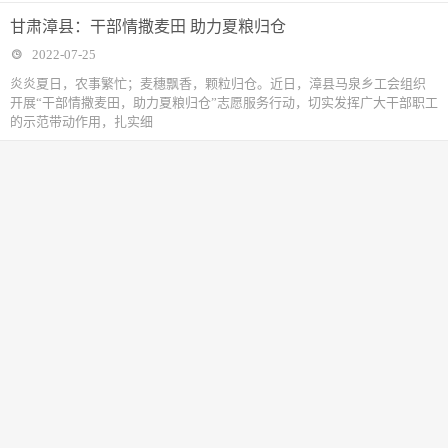
甘肃漳县：干部情撒麦田 助力夏粮归仓
2022-07-25
炎炎夏日，农事繁忙；麦穗飘香，颗粒归仓。近日，漳县马泉乡工会组织
开展“干部情撒麦田，助力夏粮归仓”志愿服务行动，切实发挥广大干部职工
的示范带动作用，扎实细