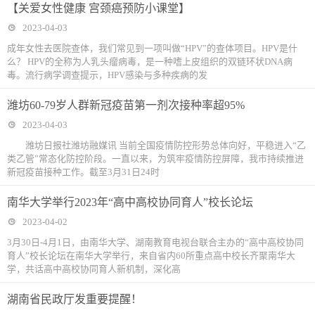
【关爱女性健康 宫颈癌预防小课堂】
2023-04-03
成年女性去医院查体，我们常见到一项叫做“HPV”的查体项目。HPV是什
么？ HPV的全称为人乳头瘤病毒，是一种嗜上皮组织的双链环状DNA病
毒。流行病学调查提示，HPV感染与多种疾病的发
潍坊60-79岁人群新冠疫苗第一剂次接种率超95%
2023-04-03
潍坊日报社潍坊融媒讯 当前全国疫情防控形势总体向好，平稳进入“乙
类乙管”常态化防控阶段。一直以来，为筑牢疫情防控屏障，我市持续推进
新冠疫苗接种工作。截至3月31日24时
南华大学举行2023年“高中高校协同育人”校长论坛
2023-04-02
3月30日-4月1日，由南华大学、湖南教育电视台联合主办的“高中高校协同
育人”校长论坛在南华大学举行，来自省内60所重点高中校长齐聚南华大
学，共话高中高校协同育人新机制，深化高
湖南省民政厅发重要提醒！