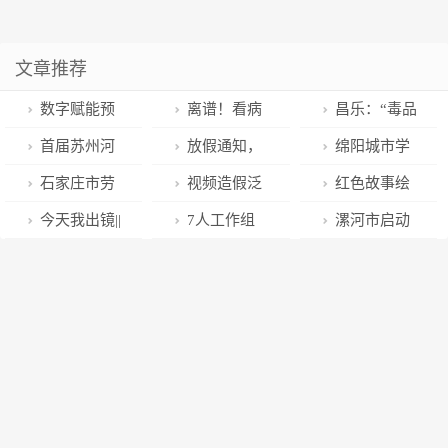
文章推荐
数字赋能预
离谱！看病
昌乐：“毒品
防接种更“智
遇到的病友和
案”庭审进校园
首届苏州河
放假通知，
绵阳城市学
慧”
专家都是假的
零距离普法助
现代城市服务
不调休！
院48个团队
石家庄市劳
视频造假泛
红色故事绘
成长
论坛在普陀举
300余人获得
动监察局投诉
滥成灾，平台
——文学经典
今天我出镜||
7人工作组
漯河市启动
行
学校微电影大
举报电话变更
不能再当甩手
专题|今日推荐
河南商水魏
紧急进驻中国
“雨露计划+”就
赛奖励播
掌柜
《子夜》
兵：香菇撑起
足协，体育总
业促进行动
“致富伞”
局副局长李颖
川暂时主持足
球工作