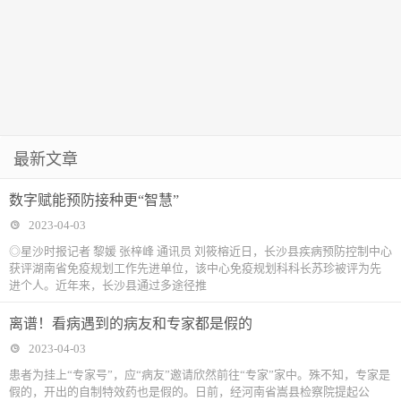
最新文章
数字赋能预防接种更“智慧”
2023-04-03
◎星沙时报记者 黎媛 张梓峰 通讯员 刘筱榕近日，长沙县疾病预防控制中心
获评湖南省免疫规划工作先进单位，该中心免疫规划科科长苏珍被评为先
进个人。近年来，长沙县通过多途径推
离谱！看病遇到的病友和专家都是假的
2023-04-03
患者为挂上“专家号”，应“病友”邀请欣然前往“专家”家中。殊不知，专家是
假的，开出的自制特效药也是假的。日前，经河南省嵩县检察院提起公