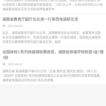
“人群在感染BA.5后再感染XBB的几率仍然较高，当前仍需考虑疫苗干预，
从而保持人群对新冠感染的高免疫性。”4月1日上午，在杭州召开的2023年
海峡两岸医药卫生交流协会呼吸病学专
湖南省教育厅副厅长左清一行来西电调研交流
2023-04-02
近日，湖南省教育厅副厅长左清、高等教育处处长刘奇军，省教育考试院
杂志社总编辑傅乐平、信息处副处长谭欣一行来校调研，就西电对湖南招
生情况与教育教学研究进行座谈交流。副校
全国体校U系列体操锦标赛收官，湖南省体操学校斩获3金7银
3铜
2023-04-01
湖南日报·新湖南客户端4月1日讯（记者 蔡矜宜 通讯员 周田）3月31日，
“滨达杯”全国体校U系列体操锦标赛在山东省滨州市奥林匹克体育馆落幕，
湖南省体操运动学校派出5名队员参赛，