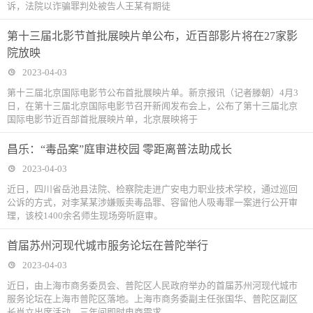
诉，法院以诈骗罪判处被告人王某有期徒
第十三届北影节首批展映片单公布，近百部影片将在27家影
院放映
2023-04-03
第十三届北京国际电影节公布首批展映片单。新京报讯（记者滕朝）4月3
日，在第十三届北京国际电影节召开新闻发布会上，公布了第十三届北京
国际电影节近百部首批展映片单，北京展映将于
昌乐：“毒品案”庭审进校园 零距离普法助成长
2023-04-03
近日，四川省岳池县法院、检察院走进广安电力职业技术学校，通过巡回
公诉的方式，对李某某涉嫌贩卖毒品罪、容留他人吸毒罪一案进行公开审
理，该校1400余名师生现场旁听庭审。
首届苏州河现代城市服务论坛在普陀举行
2023-04-03
近日，由上海市商务委员会、普陀区人民政府举办的首届苏州河现代城市
服务论坛在上海市普陀区落地。上海市商务委副主任张国华、普陀区副区
长肖立出席活动。三年间即时电商需求