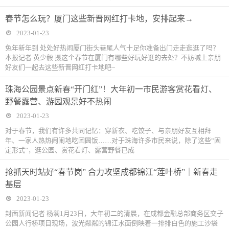
春节怎么玩？厦门这些新晋网红打卡地，安排起来→
2023-01-23
兔年新年到 处处好热闹厦门街头巷尾人气十足你准备出门走走逛逛了吗？
本报记者 黄少毅 摄这个春节在厦门有哪些好玩好逛的去处？不妨喊上亲朋
好友们一起去这些新晋网红打卡地吧~
珠海公园景点新春“开门红”！大年初一市民游客赏花看灯、
野餐露营、游园观景好不热闹
2023-01-23
对于春节，我们有许多共同记忆：穿新衣、吃饺子、与亲朋好友互相拜
年、一家人热热闹闹地吃团圆饭……对于珠海许多市民来说，除了这些“固
定形式”，逛公园、赏花看灯、露营野餐已成
抢抓天时站好“春节岗” 合力攻坚成都锦江“莲叶桥”｜新春走
基层
2023-01-23
封面新闻记者 杨澜1月23日，大年初二的清晨，在成都金融总部商务区交子
公园人行桥项目现场，波光粼粼的锦江水面倒映着一排排白色的施工沙袋