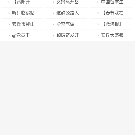
【莆阳开
女婿离开岳
中国留学生
春】“福”文化
父母家被塞
在乌克兰过春
听！临洮姑
这群公路人
【春节我在
氛围营造 点
300斤特产，
节：很萧条没
娘喜庆出镜，
昼夜守护春运
岗】临夏州消
安丘市郚山
冷空气做
【微海报】
“靓”浓浓年味
岳父：回来一
有节日氛围，
用方言给大家
平安路
防救援支队全
镇：聚力文化
客！贵州这些
致敬！春节期
@党员干
踔厉奋发开
安丘大盛镇
趟不容易，要
不能放烟花，
拜年啦！
力做好春节期
惠民 奏响振兴
地方有冻雨或
间坚守在岗位
部，春节可别
新局|城厢区全
为商贸中心插
多装点
同学大多回国
间执勤战备工
强音
雨夹雪→
上的他们……
这样过
力攻坚确保一
上“数字”翅膀
作
季度“开门稳”
打造县域消费
“开门红”
新业态