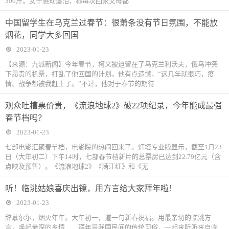
300斤。女子感动落泪，称每次回家父母都
中国留学生在乌克兰过春节：很萧条没有节日氛围，不能放
烟花，同学大多回国
2023-01-23
【来源：九派新闻】今年春节，柯义被迫留在了乌克兰利沃夫，俄乌冲突
下昂贵的机票，打乱了他回国的计划。他有点遗憾，“这几年就很巧，疫
情、战争都被我赶上了。”不过，他对于春节的期待
观众吐槽票价贵，《流浪地球2》破22项纪录，今年能成最强
春节档吗？
2023-01-23
七部电影汇聚春节档，电影院的热闹回来了。灯塔专业版显示，截至1月23
日（大年初二）下午14时，七部春节档新片的总票房已达到22.79亿元（含
点映及预售）。《流浪地球2》《满江红》和《无
听！临洮姑娘喜庆出镜，用方言给大家拜年啦！
2023-01-23
辞慕尔尔，烟火年年。大年初一，道一句新春祝福。用最亲切的临洮方
言，唤起最深的乡情……拜年是我国民间的传统习俗，一起来听听来自临