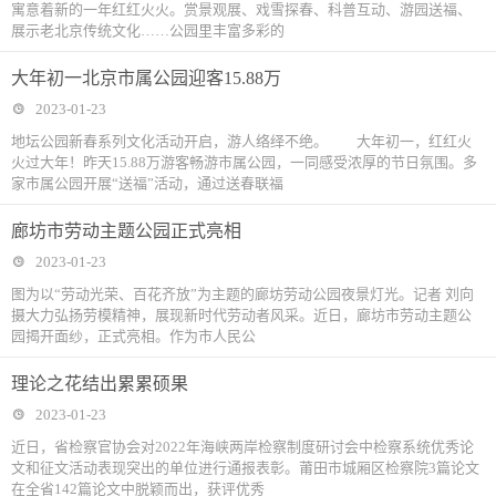
寓意着新的一年红红火火。赏景观展、戏雪探春、科普互动、游园送福、
展示老北京传统文化……公园里丰富多彩的
大年初一北京市属公园迎客15.88万
2023-01-23
地坛公园新春系列文化活动开启，游人络绎不绝。 大年初一，红红火
火过大年！昨天15.88万游客畅游市属公园，一同感受浓厚的节日氛围。多
家市属公园开展“送福”活动，通过送春联福
廊坊市劳动主题公园正式亮相
2023-01-23
图为以“劳动光荣、百花齐放”为主题的廊坊劳动公园夜景灯光。记者 刘向
摄大力弘扬劳模精神，展现新时代劳动者风采。近日，廊坊市劳动主题公
园揭开面纱，正式亮相。作为市人民公
理论之花结出累累硕果
2023-01-23
近日，省检察官协会对2022年海峡两岸检察制度研讨会中检察系统优秀论
文和征文活动表现突出的单位进行通报表彰。莆田市城厢区检察院3篇论文
在全省142篇论文中脱颖而出，获评优秀