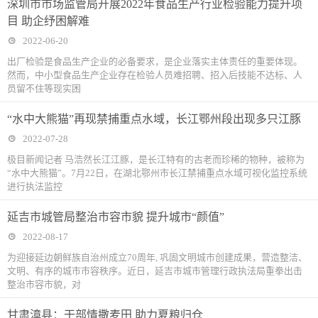
深圳市市场监管局开展2022年食品生产行业检验能力提升项
目 助企纾困解难
2022-06-20
出厂检验是食品生产企业的必备要求，是企业落实主体责任的重要体现。
然而，中小型食品生产企业存在检验人员难招聘、招入后技能不达标、人
员留不住等现实困
“水中大熊猫”再现禁捕重点水域，长江鄂州段出现多只江豚
2022-07-28
极目新闻记者 马浩然长江江豚，是长江特有的古老而珍稀的物种，被称为
“水中大熊猫”。7月22日，在湖北鄂州市长江禁捕重点水域可视化监控系统
进行执法监控
延吉市城管局整治市容市貌 提升城市“颜值”
2022-08-17
为迎接延边朝鲜族自治州成立70周年, 巩固文明城市创建成果，营造整洁、
文明、有序的城市市容秩序。近日，延吉市城市管理行政执法局重拳出击
整治市容市貌，对
甘肃漳县：干部情撒麦田 助力夏粮归仓