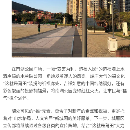
在南湖公园广场，一幅“变害为利，造福人民”的造福墙上水
清岸绿的木兰陂公园一角焕发着迷人的风姿。端庄大气的福文化
“这就是莆田”装扮的祈福廊处，吉祥如意的中国结纳福灯，还有
彩色靓丽的投影拥福景，将南湖公园变得红红火火，让市民与“福
气”撞个满怀。
随处可见的“福”元素，蕴含了对新年的希冀和祝福，更寄托
着对“山水格局，人文宜居”新城厢的美好愿景。下一步，城厢区
宣传部将继续通过各级各类的宣传阵地，结合“这就是莆田”大力