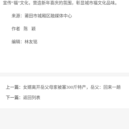
宣传“福”文化，营造新年喜庆的氛围，彰显城市福文化品味。
来源：莆田市城厢区融媒体中心
作者 陈 颖
编辑：林友铭
上一篇：
女婿离开岳父母家被塞300斤特产，岳父：回来一趟
不容易，要多装点
下一篇：
返回列表