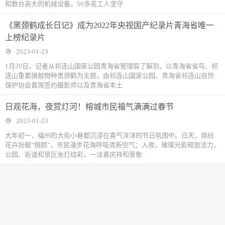
和数台高大的机械设备。50多名工人坚守
《黑颈鹤成长日记》成为2022年央视国产纪录片青海省唯一
上榜纪录片
2023-01-23
1月20日，记者从祁连山国家公园青海省管理局了解到，以青海省省鸟、祁
连山重要旗舰物种黑颈鹤为主题，由祁连山国家公园、青海省祁连山自然
保护协会首席签约摄影师以及青海省本土
日观花海，夜赏灯河！榕城市民福气满满过春节
2023-01-23
大年初一，福州的大街小巷都沉浸在喜气洋洋的节日氛围中。白天，缤纷
花卉扮靓“榕颜”，市民漫步花海呼吸清新空气；入夜，璀璨光影释放活力，
公园、街道和景区张灯结彩，一派喜庆祥和景象