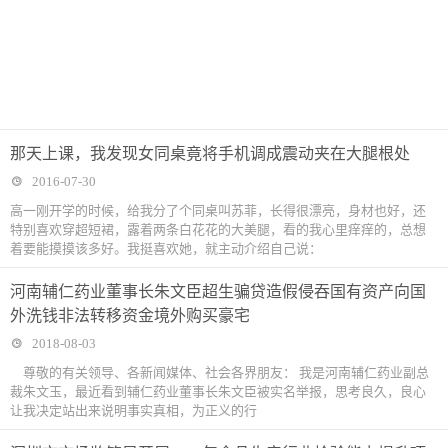
那天上课，我发现女同桌竟将手机调成震动夹在大腿根处
2016-07-30
高一刚开学的时候，给我分了个同桌叫苏菲，长得很漂亮，身材也好，还
特别喜欢穿超短裙，露着两条白花花的大美腿，看的我心里痒痒的，总想
着要能摸摸该多好。我挺喜欢她，就主动介绍自己说：
河南辅仁药业董事长朱文臣超生骗贷造假侵吞国有资产向国
外洗钱非法转移资金境外购买豪宅
2018-08-03
尊敬的有关领导、各新闻媒体、社会各界朋友： 我是河南辅仁药业副总
裁朱文玉，最近看到辅仁药业董事长朱文臣被实名举报，思考良久，良心
让我决定站出来说明事实真相，为正义的行