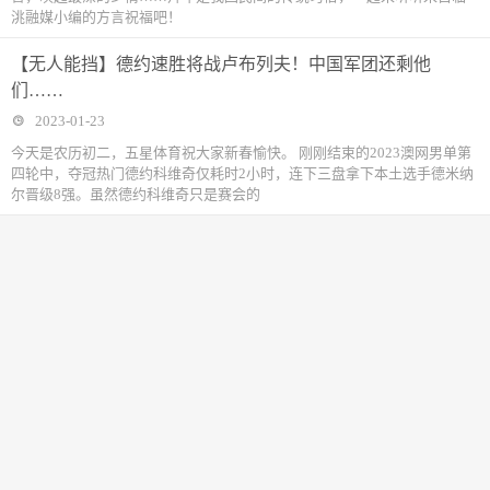
洮融媒小编的方言祝福吧！
【无人能挡】德约速胜将战卢布列夫！中国军团还剩他
们……
2023-01-23
今天是农历初二，五星体育祝大家新春愉快。 刚刚结束的2023澳网男单第
四轮中，夺冠热门德约科维奇仅耗时2小时，连下三盘拿下本土选手德米纳
尔晋级8强。虽然德约科维奇只是赛会的