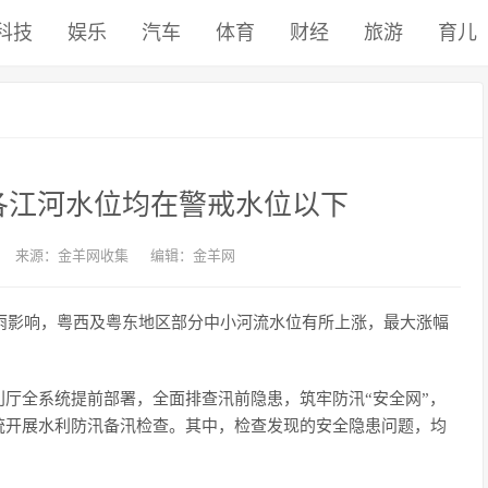
科技
娱乐
汽车
体育
财经
旅游
育儿
各江河水位均在警戒水位以下
来源：金羊网收集
编辑：金羊网
降雨影响，粤西及粤东地区部分中小河流水位有所上涨，最大涨幅
厅全系统提前部署，全面排查汛前隐患，筑牢防汛“安全网”，
统开展水利防汛备汛检查。其中，检查发现的安全隐患问题，均