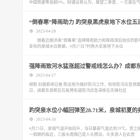
中国铁建等涨超6%。财通证券认为，展望二季度，一方面在
“倒春寒”降雨助力 趵突泉黑虎泉地下水位五
2023-04-28
随着近期济南“倒春寒”连绵降雨助力和降雨滞后效应的影
发布的泉域水位数据，4月27日7时两大名泉地下水位
强降雨致河水猛涨超过警戒线怎么办？成都
2023-04-27
胡智 封面新闻记者 陈远扬为做好防汛工作，检验防汛应急预案
日，成都东部新区石板凳街道防汛应急演练在先锋社区
趵突泉水位小幅回弹至28.71米，泉城初夏
2023-04-26
4月25日，泉城气温开始回升，当日最高气温达到19℃。受之
一假期的临近，三股水周围已是人头攒动，众多游人在此赏