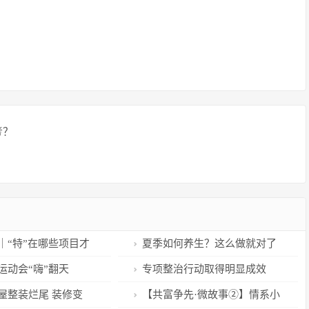
考？
｜“特”在哪些项目才
夏季如何养生？这么做就对了
中考？
呗！
运动会“嗨”翻天
专项整治行动取得明显成效
屋整装烂尾 装修变
【共富争先·微故事②】情系小