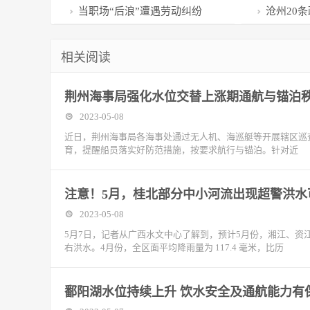
吗？专家解读来了
“合作”，
当职场“后浪”遭遇劳动纠纷
沧州20
市建设
相关阅读
荆州海事局强化水位交替上涨期通航与锚泊
2023-05-08
近日，荆州海事局各海事处通过无人机、海巡艇等开展辖区巡
育，提醒船员落实好防范措施，按要求航行与锚泊。针对近
注意！5月，桂北部分中小河流出现超警洪水
2023-05-08
5月7日，记者从广西水文中心了解到，预计5月份，湘江、
右洪水。4月份，全区面平均降雨量为 117.4 毫米，比历
鄱阳湖水位持续上升 饮水安全及通航能力有