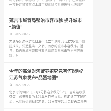
州市长江禁捕重点水域可视化监控系统进行执法监控
延吉市城管局整治市容市貌 提升城市
“颜值”
2022-08-17
为迎接延边朝鲜族自治州成立70周年, 巩固文明城市创
建成果，营造整洁、文明、有序的城市市容秩序。近
日，延吉市城市管理行政执法局重拳出击整治市容市
貌，对
今年的高温对河蟹养殖究竟有何影响？
江苏气象发布“品蟹地图”
2022-09-22
北京时间9月23日9时4分将迎来秋分节气，意味着收获
满满、瓜果飘香的金秋季节已经来临。近期温度下降明
显，已能感受到秋的凉意。22日夜里起江苏将再次迎来