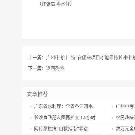
（许张超 粤水轩）
上一篇：
广州中考｜“特”在哪些项目才能靠特长冲中
下一篇：
返回列表
文章推荐
广东省水利厅：全省各江河水
广州中考
位均在警戒水位以下
能靠特长冲
长沙直飞朋友圈再扩大 1.5小时
农民趣味
可至《变形金刚4》取景地
网传颈椎病“自救指南”靠谱
数万元全