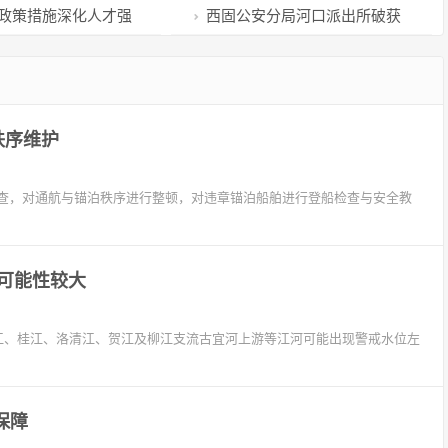
合同藏乾坤？
龙虾，返乡当“头雁”
条政策措施深化人才强
西固公安分局河口派出所破获
一起假冒注册商标商品案
秩序维护
查，对通航与锚泊秩序进行整顿，对违章锚泊船舶进行登船检查与安全教
可能性较大
资江、桂江、洛清江、贺江及柳江支流古宜河上游等江河可能出现警戒水位左
保障