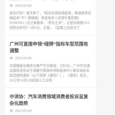
2023-05-09
朋友们好！夏天来了，“西瓜空调安排起来，啤酒夜宵支
棱起来”不？哦哦哦！肯定很多人还得忙着防晒！
NONONO～在记者看来，“养生之术”，才是你需要GET
到的点好吗？5月6日，立夏。（这事儿已经过了
​广州可直接申领“绿牌”指标车型范围有
调整
2023-05-09
羊城晚报全媒体记者严艺文报道：5月8日，广州市交通
运输局发布关于调整可直接申领新能源中小客车指标车
型范围的通告（以下简称《通告》）。《通告》显示，
2022年10月1日起纳入工业和
中消协：汽车消费领域消费者投诉呈复
杂化趋势
2023-05-09