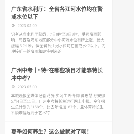
广东省水利厅：全省各江河水位均在警
戒水位以下
2023-05-09
记者从省水利厅获悉，7日8时至8日8时，受强降雨影
响，粤西及粤东地区部分中小河流水位有所上涨，最大
涨幅 3.24 米，但全省各江河水位均在警戒水位以下。为
迎接新一轮降雨和即将到来的
广州中考｜“特”在哪些项目才能靠特长
冲中考？
2023-05-09
羊城晚报全媒体记者 蒋隽 实习生 叶冬梅 谭思慧 孙安娜
5月4日至11日，广州中考特长生进行网上申报。今年招
生总计划为3158个，比去年增加167个，且体育特长生
名额增幅远高于艺术特
夏季如何养生？这么做就对了呗！