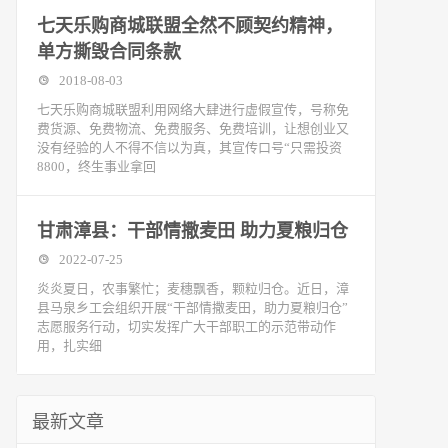
七天乐购商城联盟全然不顾契约精神，
单方撕毁合同条款
2018-08-03
七天乐购商城联盟利用网络大肆进行虚假宣传，号称免
费货源、免费物流、免费服务、免费培训，让想创业又
没有经验的人不得不信以为真，其宣传口号“只需投资
8800，终生事业拿回
甘肃漳县：干部情撒麦田 助力夏粮归仓
2022-07-25
炎炎夏日，农事繁忙；麦穗飘香，颗粒归仓。近日，漳
县马泉乡工会组织开展“干部情撒麦田，助力夏粮归仓”
志愿服务行动，切实发挥广大干部职工的示范带动作
用，扎实细
最新文章