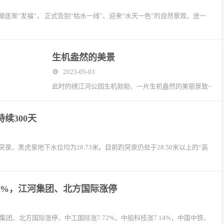
渐“发福”， 正式告别“枯水一线”、迎来“水天一色”的自然景观，进一
生机盎然的美景
2023-05-03
此时的绣江河公园生机勃勃，一片生机盎然的美丽景致~
续300天
、黑虎泉地下水位均为28.73米。目前趵突泉仍处于28.50米以上的“高
.25%，江河集团、北方国际涨停
中，江河集团、北方国际涨停，中工国际涨7.72%，中船科技涨7.14%，中国中铁、