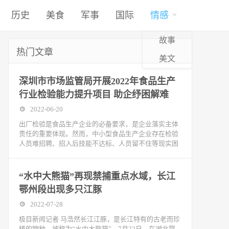
历史
美食
军事
国际
情感
故事
热门文章
美文
深圳市市场监管局开展2022年食品生产
行业检验能力提升项目 助企纾困解难
2022-06-20
出厂检验是食品生产企业的必备要求，是企业落实主体
责任的重要体现。然而，中小型食品生产企业存在检验
人员难招聘、招入后技能不达标、人员留不住等现实困
“水中大熊猫”再现禁捕重点水域，长江
鄂州段出现多只江豚
2022-07-28
极目新闻记者 马浩然长江江豚，是长江特有的古老而珍
稀的物种，被称为“水中大熊猫”。7月22日，在湖北鄂