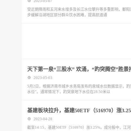
2023-05-07
受近期降雨和五河来水增多及长江水位攀升等多重影响，鄱阳湖逐
步缓解沿湖地区部分群众饮水困难，提高航道通
天下第一泉“三股水” 欢涌，“趵突腾空”胜景持
2023-05-03
5月2日，根据济南市城乡水务局发布的泉域水位数据显示，趵突泉
水位”。通常情况下，趵突泉地下水位在28.50米以
基建板块拉升，基建50ETF（516970）涨3
2023-04-28
截至14:15，基建50ETF（516970）涨3.25%。成分股