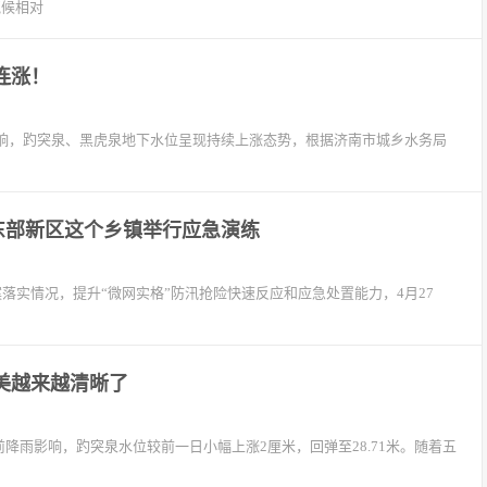
气候相对
连涨！
响，趵突泉、黑虎泉地下水位呈现持续上涨态势，根据济南市城乡水务局
东部新区这个乡镇举行应急演练
落实情况，提升“微网实格”防汛抢险快速反应和应急处置能力，4月27
的美越来越清晰了
前降雨影响，趵突泉水位较前一日小幅上涨2厘米，回弹至28.71米。随着五