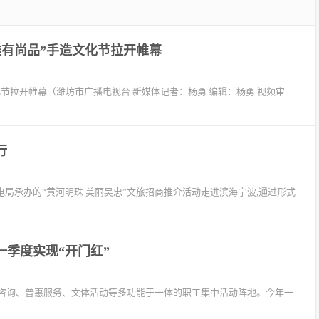
·潍有尚品”手造文化节拉开帷幕
化节拉开帷幕（潍坊市广播电视台 新媒体记者：杨勇 编辑：杨勇 视频审
行
电局承办的“黄河明珠 美丽吴忠”文旅招商推介活动走进滨海宁波,通过形式
一季度实现“开门红”
咨询、普惠服务、文体活动等多功能于一体的职工集中活动阵地。今年一