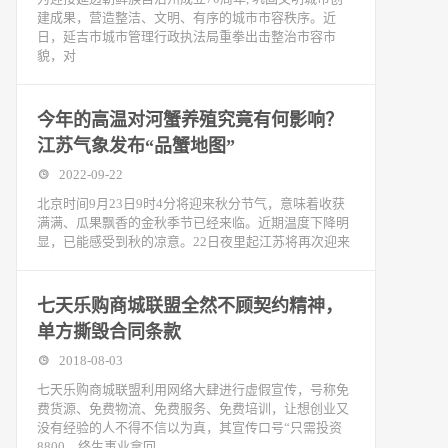
建成果，营造整洁、文明、有序的城市市容秩序。近
日，延吉市城市管理行政执法局重拳出击整治市容市
貌，对
今年的高温对河蟹养殖究竟有何影响？
江苏气象发布“品蟹地图”
2022-09-22
北京时间9月23日9时4分将迎来秋分节气，意味着收获
满满、瓜果飘香的金秋季节已经来临。近期温度下降明
显，已能感受到秋的凉意。22日夜里起江苏将再次迎来
七天乐购商城联盟全然不顾契约精神，
单方撕毁合同条款
2018-08-03
七天乐购商城联盟利用网络大肆进行虚假宣传，号称免
费货源、免费物流、免费服务、免费培训，让想创业又
没有经验的人不得不信以为真，其宣传口号“只需投资
8800，终生事业拿回