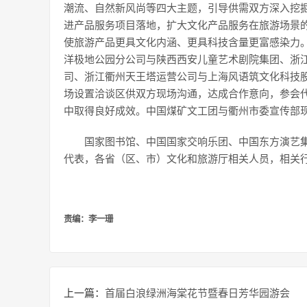
潮流、自然新风尚等四大主题，引导供需双方深入挖
进产品服务项目落地，扩大文化产品服务在旅游场景
使旅游产品更具文化内涵、更具科技含量更富感染力
洋极地公园分公司与陕西西安儿童艺术剧院集团、浙
司、浙江衢州天王塔运营公司与上海风语筑文化科技
场设置洽谈区供双方现场沟通，达成合作意向，参会
中取得良好成效。中国煤矿文工团与衢州市委宣传部
国家图书馆、中国国家交响乐团、中国东方演艺
代表，各省（区、市）文化和旅游厅相关人员，相关行
责编
：李一珊
上一篇：
​首届白浪绿洲海棠花节暨春日芳华园游会