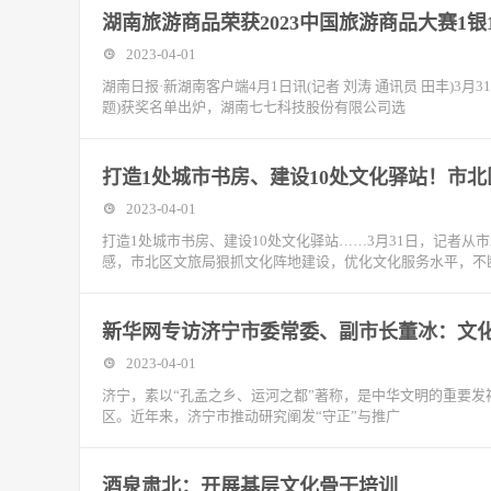
湖南旅游商品荣获2023中国旅游商品大赛1银
2023-04-01
湖南日报·新湖南客户端4月1日讯(记者 刘涛 通讯员 田丰)3
题)获奖名单出炉，湖南七七科技股份有限公司选
打造1处城市书房、建设10处文化驿站！市北
2023-04-01
打造1处城市书房、建设10处文化驿站……3月31日，记者
感，市北区文旅局狠抓文化阵地建设，优化文化服务水平，不
新华网专访济宁市委常委、副市长董冰：文化“
2023-04-01
济宁，素以“孔孟之乡、运河之都”著称，是中华文明的重要发
区。近年来，济宁市推动研究阐发“守正”与推广
酒泉肃北：开展基层文化骨干培训