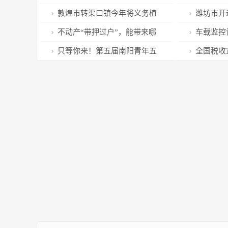
求——文化和旅游新供给新需求
芳华园游会
敦煌市转渠口镇今年将义务植
​潍坊市
对接活动成功举办
树6万余株
务 倡议“鲜
不动产“带押过户”，能带来哪
车载监控
些便利
街头，这俩
只等你来！第五届南阳青年五
全国税收
四奖章社会化推荐启动！
合作助力青