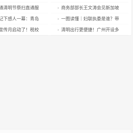
一体化高质量发展论坛开幕
开通清明节祭扫直通服
商务部部长王文涛会见新加坡
花换纸钱”
贸工部部长颜金勇
记下感人一幕：青岛
一图读懂｜妇联执委是谁？带
人的助老举动太暖了
你一图了解妇联执委
宣传月启动了！税校
清明出行更便捷！广州开设多
创
条“祭祖”专线