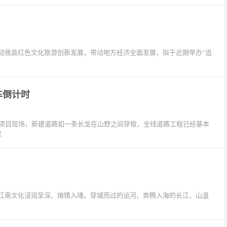
动我县红色文化旅游创新发展，带动地方经济全面发展，拟于近期举办“追
车倒计时
延项目现场，新建道路如一条长龙在山野之间穿梭，全线道路工程已经基本
放
江南文化浸润至深、熔铸入魂。穿城而过的运河、奔腾入海的长江、山温