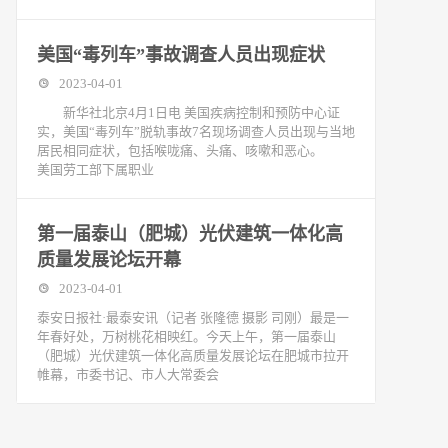
美国“毒列车”事故调查人员出现症状
2023-04-01
新华社北京4月1日电 美国疾病控制和预防中心证
实，美国“毒列车”脱轨事故7名现场调查人员出现与当地
居民相同症状，包括喉咙痛、头痛、咳嗽和恶心。
美国劳工部下属职业
第一届泰山（肥城）光伏建筑一体化高
质量发展论坛开幕
2023-04-01
泰安日报社·最泰安讯（记者 张隆德 摄影 司刚）最是一
年春好处，万树桃花相映红。今天上午，第一届泰山
（肥城）光伏建筑一体化高质量发展论坛在肥城市拉开
帷幕，市委书记、市人大常委会