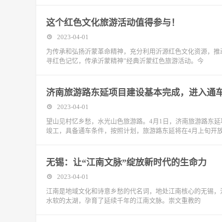
这个红色文化旅游活动值得参与！
2023-04-01
为传承和弘扬沂蒙革命精神，充分利用沂源红色文化资源，推
寻红色记忆，传承沂蒙精神”经典沂蒙红色旅游活动。今
济南旅游路东延项目建设基本完成，进入通
2023-04-01
望山见村忆乡愁，水光山色旅游路。4月1日，济南旅游路东
竣工，具备通车条件，按照计划，旅游路东延将在4月上旬开
无锡：让“江南文脉”绽放新时代的生命力
2023-04-01
江南是地域文化和诗意乡愁的代名词，地处江南核心的无锡，
水软的太湖，孕育了延续千年的江南文脉。崇文重教的