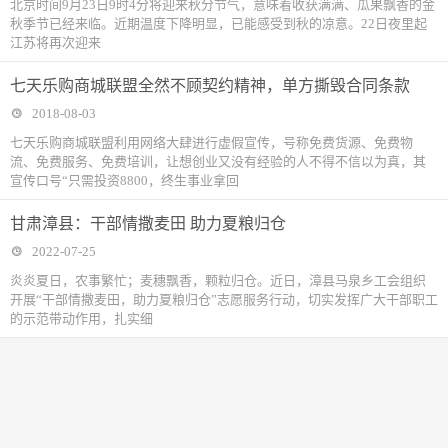
北京时间9月23日9时4分将迎来秋分节气，意味着收获满满、瓜果飘香的金
秋季节已经来临。近期温度下降明显，已能感受到秋的凉意。22日夜里起
江苏将再次迎来
七天乐购商城联盟全然不顾契约精神，单方撕毁合同条款
2018-08-03
七天乐购商城联盟利用网络大肆进行虚假宣传，号称免费货源、免费物
流、免费服务、免费培训，让想创业又没有经验的人不得不信以为真，其
宣传口号“只需投资8800，终生事业拿回
甘肃漳县：干部情撒麦田 助力夏粮归仓
2022-07-25
炎炎夏日，农事繁忙；麦穗飘香，颗粒归仓。近日，漳县马泉乡工会组织
开展“干部情撒麦田，助力夏粮归仓”志愿服务行动，切实发挥广大干部职工
的示范带动作用，扎实细