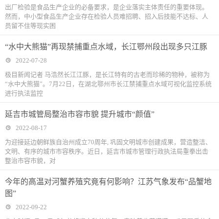
出厂检验是食品生产企业的必备要求，是企业落实主体责任的重要体现。
然而，中小型食品生产企业存在检验人员难招聘、招入后技能不达标、人
员留不住等现实困
“水中大熊猫”再现禁捕重点水域，长江鄂州段出现多只江豚
2022-07-28
极目新闻记者 马浩然长江江豚，是长江特有的古老而珍稀的物种，被称为
“水中大熊猫”。7月22日，在湖北鄂州市长江禁捕重点水域可视化监控系统
进行执法监控
延吉市城管局整治市容市貌 提升城市“颜值”
2022-08-17
为迎接延边朝鲜族自治州成立70周年, 巩固文明城市创建成果，营造整洁、
文明、有序的城市市容秩序。近日，延吉市城市管理行政执法局重拳出击
整治市容市貌，对
今年的高温对河蟹养殖究竟有何影响？江苏气象发布“品蟹地
图”
2022-09-22