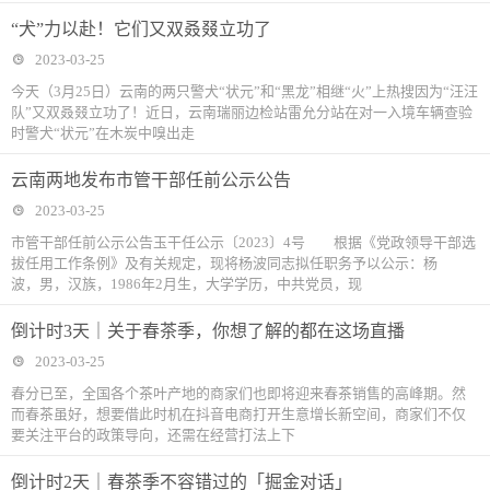
“犬”力以赴！它们又双叒叕立功了
2023-03-25
今天（3月25日）云南的两只警犬“状元”和“黑龙”相继“火”上热搜因为“汪汪
队”又双叒叕立功了！近日，云南瑞丽边检站雷允分站在对一入境车辆查验
时警犬“状元”在木炭中嗅出走
云南两地发布市管干部任前公示公告
2023-03-25
市管干部任前公示公告玉干任公示〔2023〕4号 根据《党政领导干部选
拔任用工作条例》及有关规定，现将杨波同志拟任职务予以公示：杨
波，男，汉族，1986年2月生，大学学历，中共党员，现
倒计时3天｜关于春茶季，你想了解的都在这场直播
2023-03-25
春分已至，全国各个茶叶产地的商家们也即将迎来春茶销售的高峰期。然
而春茶虽好，想要借此时机在抖音电商打开生意增长新空间，商家们不仅
要关注平台的政策导向，还需在经营打法上下
倒计时2天｜春茶季不容错过的「掘金对话」