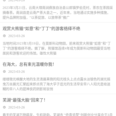
2023-03-26
2023年3月21日，云南大理南涧彝族自治县公郎镇罗伯克村，茶农在茶园采
摘春茶。南涧县是云南产茶大县之一，近年来，当地通过实施多种措施，
提升品牌附加值，“以茶促旅、以旅带茶”推广
观赏大熊猫“如意”和“丁丁”的游客络绎不绝
2023-03-26
当地时间2023年3月19日，在莫斯科动物园，前来观赏大熊猫“如意”和“丁
丁”的游客络绎不绝。据了解，熊猫馆连续4年成为莫斯科动物园最受当地
居民和游客欢迎的场馆。雄性大熊猫
在海大，总有束光温暖你我！
2023-03-26
缕缕微光唤醒大地的生灵清晨熹微的阳光枝头上点点露水淡银色的湖光摇
曳万丝晨光汇聚起来即点亮了海大学子追光的生活早安早八人阳光是给迷
糊的早八人的提神良药阴影斑驳悄
芜湖“最强大脑”回来了！
2023-03-26
春天的芜湖万物萌发，生机勃勃。芜湖市 “侨青追梦”创新创业分享会于3月