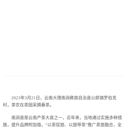
2023年3月21日，云南大理南涧彝族自治县公郎镇罗伯克
村，茶农在茶园采摘春茶。
南涧县是云南产茶大县之一，近年来，当地通过实施多种措
施，提升品牌附加值，“以茶促旅、以旅带茶”推广茶旅融合，全