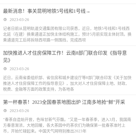
最新消息！事关昆明地铁5号线和1号线→
2023-03-26
记者日前从昆明轨道交通集团有限公司获悉，近日，地铁5号线和1号线西
北延（在建）换乘通道正加快主体结构施工，预计5月前实现主体封顶。换
乘通道完工后将拆除西坝路一侧围挡，完成西坝
加快推进人才住房保障工作！云南8部门联合印发《指导意
见》
2023-03-26
近日，云南省委组织部、省住房和城乡建设厅等8部门联合印发《关于加快
推进人才住房保障工作的指导意见》，加大对人才住房保障土地、财政、
税费、金融等方面的政策支持，为各地各
第一杯春茶！2023全国春茶地图出炉 江南多地抢“鲜”开采
2023-03-26
“春茶自造始开尝，色味甘新气芬馥。”又是一年春茶季，进入3月，我国南
方春意渐浓，大地回暖，各大茶园中的茶农们为确保第一批春茶准时上
市，开始忙碌起来。中国天气网特别推出2023年