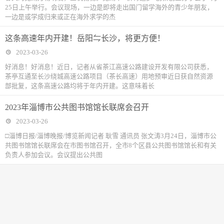
25日上午举行。会议现场，一边是即将走出国门留学海外的青少年朋友，
一边是或学成归来或正在海外求学的杰
这条高速年内开建！岳阳⇋长沙，将更方便！
2023-03-26
好消息！好消息！近日，记者从省茶江高速公路建设开发有限公司获悉，
茶亭互通至长沙绕城高速公路项目（茶长高速）用地预审近日获自然资源
部批复，这条高速公路均将于年内开建。这意味着长
2023年淄博市公共图书馆馆长联席会召开
2023-03-26
□淄博日报/淄博晚报/博览新闻记者 耿雪 通讯员 张文涛3月24日，淄博市公
共图书馆馆长联席会在市图书馆召开，全市8个区县公共图书馆馆长和有关
负责人参加会议。会议提出公共图