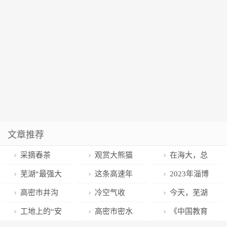
文章推荐
采摘春茶
观赏大熊猫
在海大，总
“如意”和“丁
有束光温暖你
芜湖“最强大
这条高速年
2023年淄博
丁”的游客络绎
我！
脑”回来了！
内开建！岳阳
市公共图书馆
高密市井沟
冷空气收
今天，芜湖
不绝
⇋长沙，将更
馆长联席会召
镇草泊村： 一
尾！淄博下周
最强城市IP迎
工地上的“安
高密市密水
《中国教育