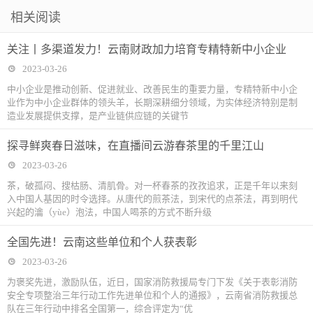
相关阅读
关注丨多渠道发力！云南财政加力培育专精特新中小企业
2023-03-26
中小企业是推动创新、促进就业、改善民生的重要力量，专精特新中小企
业作为中小企业群体的领头羊，长期深耕细分领域，为实体经济特别是制
造业发展提供支撑，是产业链供应链的关键节
探寻鲜爽春日滋味，在直播间云游春茶里的千里江山
2023-03-26
茶，破孤闷、搜枯肠、清肌骨。对一杯春茶的孜孜追求，正是千年以来刻
入中国人基因的时令选择。从唐代的煎茶法，到宋代的点茶法，再到明代
兴起的瀹（yùe）泡法，中国人喝茶的方式不断升级
全国先进！云南这些单位和个人获表彰
2023-03-26
为褒奖先进，激励队伍，近日，国家消防救援局专门下发《关于表彰消防
安全专项整治三年行动工作先进单位和个人的通报》，云南省消防救援总
队在三年行动中排名全国第一，综合评定为“优