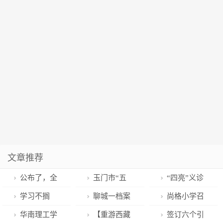
文章推荐
公布了，全
玉门市“五
“四亮”义诊
国示范城市！
步”工作法推动
进社区，岳阳
学习不搁
聊城一档案
尚格小学召
聊城首批入选
招商引资工作
楼下健康行
浅，强国在身
馆闭馆搬迁
开2023年上学
华南理工学
【重游西藏
签订六个引