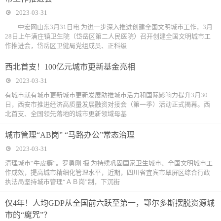
2023-03-31
中宏网山东3月31日电 为进一步深入推进创建全国文明城市工作，3月
28日上午满庄镇卫生院（岱岳区第二人民医院）召开创建全国文明城市工
作推进会，岱岳区卫健局党组成员、正科级
西北首支！100亿元城市更新基金亮相
2023-03-31
有城市就有城市更新城市更新发展助推城市活力和国际影响力提升3月30
日，西安市推进经济高质量发展融资对接会（第一季）活动正式揭幕。西
北首支、全国领先落地的城市更新领域母基
城市管理“AB岗” “马路办公”常态治理
2023-03-31
清理城市“牛皮癣”。罗勇刚 摄 为持续巩固国家卫生城市、全国文明城市工
作成效，提高城市精细化管理水平，近期，四川省宜宾市翠屏区综合行政
执法局坚持城市管理“ＡＢ岗”制，下沉街
仅4年！人均GDP从全国前六跃至第一，鄂尔多斯摆脱资源城
市的“魔咒”？