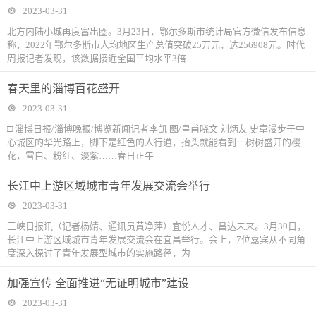
2023-03-31
北方内陆小城再度富出圈。3月23日，鄂尔多斯市统计局官方微信发布信息
称，2022年鄂尔多斯市人均地区生产总值突破25万元，达256908元。时代
周报记者发现，该数据接近全国平均水平3倍
春天里的淄博百花盛开
2023-03-31
□ 淄博日报/淄博晚报/博览新闻记者李凯 图/皇甫晓文 刘炳友 史章漫步于中
心城区的华光路上，脚下是红色的人行道，抬头就能看到一树树盛开的樱
花，雪白、粉红、淡紫……春日正午
长江中上游区域城市青年发展交流会举行
2023-03-31
三峡日报讯（记者杨婧、通讯员黄净萍）宜悦人才、昌达未来。3月30日，
长江中上游区域城市青年发展交流会在宜昌举行。会上，7位嘉宾从不同角
度深入探讨了青年发展型城市的实施路径，为
加强宣传 全面推进“无证明城市”建设
2023-03-31