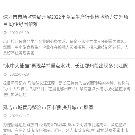
深圳市市场监管局开展2022年食品生产行业检验能力提升项
目 助企纾困解难
2022-06-20
出厂检验是食品生产企业的必备要求，是企业落实主体责任的重要体现。
然而，中小型食品生产企业存在检验人员难招聘、招入后技能不达标、人
员留不住等现实困
“水中大熊猫”再现禁捕重点水域，长江鄂州段出现多只江豚
2022-07-28
极目新闻记者 马浩然长江江豚，是长江特有的古老而珍稀的物种，被称为
“水中大熊猫”。7月22日，在湖北鄂州市长江禁捕重点水域可视化监控系统
进行执法监控
延吉市城管局整治市容市貌 提升城市“颜值”
2022-08-17
为迎接延边朝鲜族自治州成立70周年, 巩固文明城市创建成果，营造整洁、
文明、有序的城市市容秩序。近日，延吉市城市管理行政执法局重拳出击