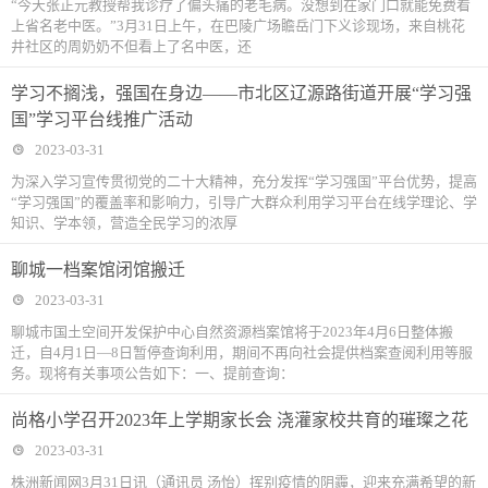
“今天张正元教授帮我诊疗了偏头痛的老毛病。没想到在家门口就能免费看
上省名老中医。”3月31日上午，在巴陵广场瞻岳门下义诊现场，来自桃花
井社区的周奶奶不但看上了名中医，还
学习不搁浅，强国在身边——市北区辽源路街道开展“学习强
国”学习平台线推广活动
2023-03-31
为深入学习宣传贯彻党的二十大精神，充分发挥“学习强国”平台优势，提高
“学习强国”的覆盖率和影响力，引导广大群众利用学习平台在线学理论、学
知识、学本领，营造全民学习的浓厚
聊城一档案馆闭馆搬迁
2023-03-31
聊城市国土空间开发保护中心自然资源档案馆将于2023年4月6日整体搬
迁，自4月1日—8日暂停查询利用，期间不再向社会提供档案查阅利用等服
务。现将有关事项公告如下：一、提前查询：
尚格小学召开2023年上学期家长会 浇灌家校共育的璀璨之花
2023-03-31
株洲新闻网3月31日讯（通讯员 汤怡）挥别疫情的阴霾，迎来充满希望的新