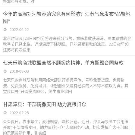
整治市容市貌，对
今年的高温对河蟹养殖究竟有何影响？江苏气象发布“品蟹地
图”
2022-09-22
北京时间9月23日9时4分将迎来秋分节气，意味着收获满满、瓜果飘香的金
秋季节已经来临。近期温度下降明显，已能感受到秋的凉意。22日夜里起
江苏将再次迎来
七天乐购商城联盟全然不顾契约精神，单方撕毁合同条款
2018-08-03
七天乐购商城联盟利用网络大肆进行虚假宣传，号称免费货源、免费物
流、免费服务、免费培训，让想创业又没有经验的人不得不信以为真，其
宣传口号“只需投资8800，终生事业拿回
甘肃漳县：干部情撒麦田 助力夏粮归仓
2022-07-25
炎炎夏日，农事繁忙；麦穗飘香，颗粒归仓。近日，漳县马泉乡工会组织
开展“干部情撒麦田，助力夏粮归仓”志愿服务行动，切实发挥广大干部职工
的示范带动作用，扎实细