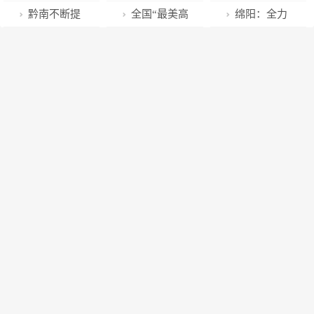
实现“大突破”
——这场义诊
边——市北区
期家长会 浇灌
子将木棉花玩
共圆梦想】助
客入鄂协议 湖
黔南不断提
全国“最美高
绵阳：全力
“含金量”十足
辽源路街道开
家校共育的璀
出新“花”样
力林芝高质量
北旅游推介会
升法治政府建
校辅导员”孔祥
以“护”青山无
展“学习强国”
璨之花
发展 老西藏建
在澳门成功举
设水平
慧老师先进事
恙
学习平台线推
言献策
行
迹
广活动