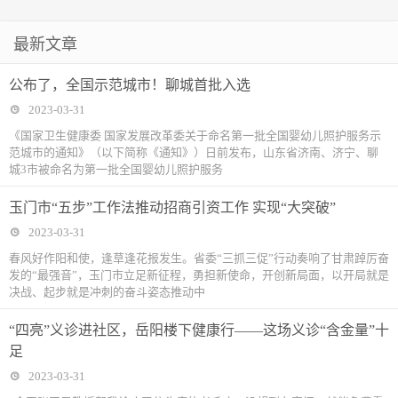
最新文章
公布了，全国示范城市！聊城首批入选
2023-03-31
《国家卫生健康委 国家发展改革委关于命名第一批全国婴幼儿照护服务示
范城市的通知》（以下简称《通知》）日前发布，山东省济南、济宁、聊
城3市被命名为第一批全国婴幼儿照护服务
玉门市“五步”工作法推动招商引资工作 实现“大突破”
2023-03-31
春风好作阳和使，逢草逢花报发生。省委“三抓三促”行动奏响了甘肃踔厉奋
发的“最强音”，玉门市立足新征程，勇担新使命，开创新局面，以开局就是
决战、起步就是冲刺的奋斗姿态推动中
“四亮”义诊进社区，岳阳楼下健康行——这场义诊“含金量”十
足
2023-03-31